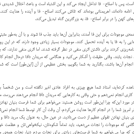
است، پس با اصلاح- فا تداخل ایجاد می‌کند و این اشتباه است و باعث اختلال شدیدی 
 ادامه داده‌اند، اهریمنانی بوده‌اند که تلاش می‌کنند اصلاح- فا و آینده را هدایت کنن
ای کهن را در برابر اصلاح- فا، به بزرگترین گناه تبدیل می‌کند.
همه‌ی موجودات برای این فا آمدند، بنابراین آن‌ها باید جذب فا شوند و با آن به‌طور مث
هایی را به فا یا به آینده تحمیل کنند. موجودات بسیار زیادی وجود
دارند
که در این رون
مه‌ریزی کردند برای داشتن اثری منفی در نظر گرفته شدند. اما اثری منفی ندارند، که
د نجات یابند. وقتی حقیقت را آشکار می‌کنید و هنگامی که مریدان دافا درحال انجام ک
انجام آن‌ها باشند، بگذارید به شما بگویم، بخش عظیمی از آن [این‌طور] است که شما
هده کرده‌اید، استاد شما هیچ چیزی به افراد عادی اخیر نگفته است و من شخصاً 
اری انجام نمی‌دهم و حتی وقتی به کارهایی که مریدان دافا انجام می‌دهند می‌رسد، م
ر مورد این‌که چرا این‌طور است روشن هستید: می‌خواهم برای شما فرصت بنیان نهادن 
گر امروز شما را در انجام کارها هدایت می‌کردم، آن وقت آن کار توسط شما انجام نمی‌
ی بنیان نهادن تقوای عظیم از دست می‌دادید. در عین حال، به عنوان یک مرید دافا و 
گامی که موجودات را نجات می‌دهید، باید تماماً شکوه‌تان، نیکخواهی‌تان و عظمت خو
ت که چرا می‌خواهم به شما فرصت‌های زیادی برای نجات مردم دنیا، نجات همه‌ی م