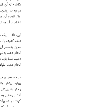
بگذارم که آن کار
موجودات روشن‌بی
حال انجام آن هس
ارتباط با آن‌چه 
این، دافا - یک 
فلک کشیده بالا م
تاریخ به‌خاطر آن
انجام دهد، به‌خو
دهید. شما باید س
انجام دهید. تقوا
در خصوص برخی از
ببینید. بیشتر ا
بخش بشری‌تان را
اعتبار بخشی به 
گرفتند و تصورات 