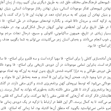
 شیوه‌های فرهنگ‌های مختلف خلق شد. به طریق دیگری بیان کنیم، روند، از زمان آغاز 
 نهادن شیوه‌های تفکر موجودات انسانی، بنیان نهادن رفتار موجودات انسانی، بنیان ن
 بنیان نهادن آن چیزی که به مردم اجازه ‌دهد در نهایت این فا را درک کنند، با این
د تزکیه کنند، و مریدان دافا شوند، و بگذارد توده‌های موجودات در طی اصلاح- فا نج
ها در طول تاریخ برای این لحظه‌ی نهایی کیهان درحال شکل‌گیری بود. در حقیقت،
سیار زیادی در تاریخ، هم‌چون ساکیامونی، لائوذی و مسیح، درحال نجات مردم بودن
 خوب انجام می‌دادند و به‌جای انسان زجر می‌کشیدند، می‌توانم به شما بگویم، هدف راس
ی اصلاح- فا بود.
ان آماده‌سازی کاملی را برای اصلاح- فا مهیا کرده است و سه قلمرو برای اصلاح- فا سا
ده است. بنابراین تمامی موجودات در آن دوره‌ی تاریخی برای اصلاح- فا وجود داشته‌ 
ی دوره‌ی طولانی و به درازا کشیده شده‌ی تاریخ، بدون توجه به این‌که چه تعداد موجود پ
روز در دنیا وجود دارند، همه‌ی آن‌ها برای این فا آمدند و همه به‌خاطر این فا متولد و 
وداتی می‌شود که توسط نیروهای کهن برنامه‌ریزی شدند و اثری منفی دارند. در گذش
آن‌ها برنامه‌ریزی کردند تا نقشی منفی داشته باشند به‌طوری‌که بتوانند به کمال برسند. ز
قایدشان فکر کردند که آن‌هایی که نقشی منفی را ایفا می‌کنند، برای کسانی که نقشی مث
هم می‌کنند تا به کمال برسند. اگر این فقط در ارتباط با تزکیه در یک‌ دوره‌ی ‌زمانی ع
رو خاص نمی‌توانستید بگویید که منطق آن‌ها اشتباه بود. اما زمانی که اصلاح- فای 