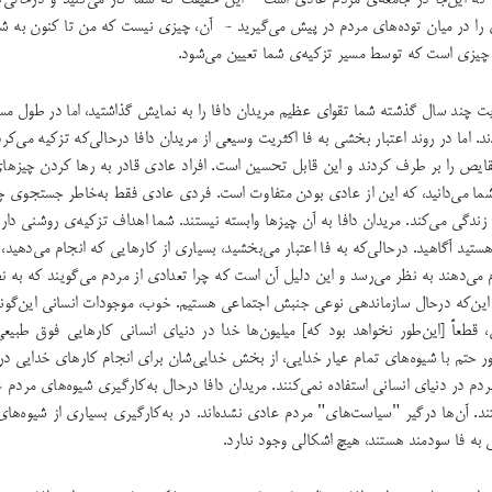
 که این‌جا در جامعه‌ی مردم عادی است - این حقیقت که شما کار می‌کنید و درحالی‌ک
ا در میان توده‌‌های مردم در پیش می‌گیرید - آن، چیزی نیست که من تا کنون به شم
ن چیزی است که توسط مسیر تزکیه‌ی شما تعیین می‌شود.
یت چند سال گذشته شما تقوای عظیم مریدان دافا را به نمایش گذاشتید، اما در طول مس
. اما در روند اعتبار بخشی به فا اکثریت وسیعی از مریدان دافا درحالی‌که تزکیه می‌کردن
قایص را بر طرف کردند و این قابل تحسین است. افراد عادی قادر به رها کردن چیزهای 
 شما می‌دانید، که این از عادی بودن متفاوت است. فردی عادی فقط به‌خاطر جستجوی چ
زندگی می‌کند. مریدان دافا به آن چیزها وابسته نیستند. شما اهداف تزکیه‌ی روشنی داری
ستید آگاهید. درحالی‌که به فا اعتبار می‌بخشید، بسیاری از کارهایی که انجام می‌دهید، 
می‌دهند به نظر می‌رسد و این دلیل آن است که چرا تعدادی از مردم می‌گویند که به نظ
 این‌که درحال سازماندهی نوعی جنبش اجتماعی هستیم. خوب، موجودات انسانی این‌گون
، قطعاً [این‌طور نخواهد بود که] میلیون‌ها خدا در دنیای انسانی کارهایی فوق طبیع
ور حتم با شیوه‌های تمام عیار خدایی، از بخش خدایی‌شان برای انجام کارهای خدایی در
مردم در دنیای انسانی استفاده نمی‌کنند. مریدان دافا درحال به‌کارگیری شیوه‌های مردم ع
د. آن‌ها درگیر "سیاست‌های" مردم عادی نشده‌اند. در به‌کارگیری بسیاری از شیوه‌ها
 به فا سودمند هستند، هیچ اشکالی وجود ندارد.