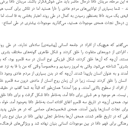
ه این مرحله، مریدان دافا درحال حاضر باید حتی خوش‌فکر‌تر باشند. مریدان دافا برخی 
د - شما بسیاری از توانایی‌های مردم عادی را دارا هستید اما در تلاش برای کسب هیچ
یه‌ی یک مرید دافا به‌منظور رسیدن به کمال در طی روند اعتبار بخشی به فا است. اما 
ین درحال نجات همه‌ی ‌موجودات هستید، می‌گذارید موجودات بیشتری در طی اصلاح- ف
‌گفتم که هیچ‌یک از افراد در جامعه انسانی [پیشینه‌ی] ساده‌ای ندارند. در طی رون
، افرادی از دوره‌های متفاوت را خلق کردند و شکل ظاهری گونه‌های مختلف بشری د
تند. آن‌چه که آن‌ها خلق کردند، شکل فیزیکی نوع انسان در سه قلمرو ‌بود، که به
ری" شناخته می‌شود. وقتی به امروز رسیدیم و مخصوصاً وقتی که من با فا به نزد عمو
مدند و به عنوان انسان بازپیدا شدند. آن‌چه که در بدن بسیاری از مردم عادی وجود دا
 انسان را خلق کردند نیست، زیرا در آن زمان روح انسان از ماده‌ی درون سه قلمرو خل
از افراد، از سطوح بالایی آمدند. و چرا آمدند؟ همان‌طور که قبلاً به شما گفتم، در حقی
 نیست. هر موجود و هر شیئی برای دافا آمد، به‌خاطر دافا شکل گرفت و برای دافا خل
د. همه‌ی آن‌چه در تاریخ سه قلمرو اتفاق افتاده است به‌خاطر دافا به‌وجود آمد. خواه 
برای نجات انسان‌ها پایین آمدند، همه‌ی ‌شخصیت‌های حماسی که در هر ملیتی پدیدار
 که در تاریخ ظاهر شدند، همه‌ی آن‌ها به‌خاطر تجلی نهایی دافا در میان نوع بشر ام
هنگی برای فهم دافا در بین موجودات انسانی بنیان نهاده شد و ویژگی‌های فرهنگ