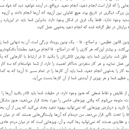
هایی را که قرار است انجام دهید، انجام دهید. درواقع، در آینده خواهید دید که خواه مسی
ن بزرگ دیگری در تاریخ بود، هیچ تفاوتی بین آن‌چه که آن‌ها انجام دادند و آن‌چه ک
تید وجود ندارد. فقط یک فرق در شکل وجود دارد. بنابراین شما باید در این‌باره ر
که برایتان در نظر گرفته شده که انجام دهید به‌خوبی عمل کنید.
چنین قانون عظیمی- و اصلاح- فا - یک چنین رویداد بزرگی است. آن به تنهایی شما را 
ی‌کشد. و بیشتر این‌که، هر کاری را که در اصلاح- فا انجام می‌دهید مطمئناً باشکوه‌تری
 خلق شد. بنابراین شما باید بهترین تلاش‌تان را بکنید تا در ارتباط با کارهایی که یک
بی عمل نمایید و هر کار منفردی حداکثر اهمیت را دارد. از شما خواسته‌ام که سه کار ر
ه کار را به‌خوبی انجام دهید. شما باید آن کارها را در تمام مسیر تا آن‌جا که به کما
ی عظیم شما و هر چیزی از آینده‌ی شما از آن کارها بدست می‌آید.
 نقایص و نقاط ضعفی که هنوز وجود دارد، در حقیقت شما باید قادر باشید آن‌ها را 
وقات، متوجه می‌شوم که وقتی چیزهای خاصی را مورد بحث قرار می‌دهید، هنوز مشکل 
 دارید و درباره‌ی چیزهایی که نمی‌توانید بهبود دهید بحث می‌کنید که پس از آن، بح
فا را تحت تأثیر قرار می‌دهد. من دیده‌ام که آن‌ها وابستگی‌هایی هستند که در میان
و عقایدی هستند که نمی‌توانید رها کنید، و آن، چیزهایی ‌است که در میان مردم عاد