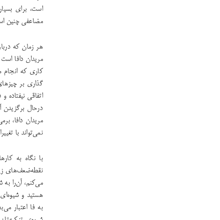
است، برای بسیار
مضاعفی چنین است
هر زمان که دربا
مریدان دافا است 
کاری که انجام م
گذاری بر چیزها
اتفاقی نیفتاده و
درحال برگزیدن آ
مریدان دافا، برم
نمی‌تواند با تغیی
با نگاه به کاره
نقطه‌ضعف‌های زیا
می‌کنم، آن‌را به
هستید و شیوه‌ای
به فا اعتبار می