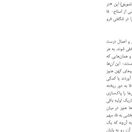
تشویق
) این «در
ی از اصلاح- فا
ا در شگفتی فرو
ار و اعمال درست
خفی شوند. به هر
و همان‌هایی که
هستند- این
آن‌ها
یروهای کهن هنوز
 آوردند یا کمکی
فا به دور ریخته
‌ها را پاک‌سازی
اریک اولیه باقی
‌ها هنوز در میان
بخشی به فا، مهم
ه آن‌چه که یک
آن، رو به پایان