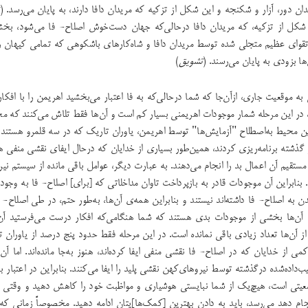
ندان دور، آزار و شکنجه و این شکل از تزکیه که مریدان دافا دارند، به پایان می‌رسد. (
شکل از تزکیه، ‌که مریدان دافا درحالی‌که جهان دست‌خوش اصلاح- فا می‌شود، بخش
 تقوای عظیم متجلی شده توسط مریدان دافا و شاه‌کارهای باشکوهی که تمامی کیهان ر
ها بزودی به پایان می‌رسند. (
تشویق
)
ی به موقعیت جاری، ازآن‌جا که شما درحالی‌که به فا اعتبار می‌بخشید اهریمن را با افک
 در این مرحله شمار موجودات ‌اهریمنی بسیار کم است و آن‌ها فقط تلاش می‌کنند که م
ن محیط به‌اصطلاح "آزمایش‌ها" توسط اهریمن، یاوران تاریک که در سه قلمرو هستند 
گذشته برنامه‌ریزی ‌کردند، همین‌طور بسیاری از خدایان که درحال ایفای نقشی منفی 
مستقیم آن اعمال بد را انجام می‌دهند. به عبارت دیگر، عوامل باقی مانده از سیستم ن
د. بنابراین آن موجودات قادر به بازپرداخت تاوان مداخلاتی که [برای] اصلاح- فا به وجود
دن به اصلاح- فا داشته‌اند نیستند و بنابراین همه‌ی آن‌ها، به‌طور حتم، در طی اصلاح- 
ن آن‌ها بخشی از موجودات ‌بدی ‌هستند که ‌شما هنگامی‌که افکار درست می‌فرستید آن
 از آن‌ها تعداد زیادی باقی نمانده است. در این مرحله فقط حدود پنج درصد از یاوران ت
 کمی از خدایان که در اصلاح- فا نقشی منفی ایفا کرده‌اند، هنوز به‌جا مانده‌اند. اما آن
ب‌داده‌شده درگذشته توسط نیروهای‌کهن نقشی پلید را ایفا می‌کنند. بنابراین در اعتبار 
یتی است، هیچ‌یک از شما نبایستی هوشیاری و مواظبت خود را کاهش دهید و وقتی ب
نجام دهد می‌رسد، باید به دادن بهترین [کمک‌ها]یتان ادامه دهید. مخصوصاً زمانی که 