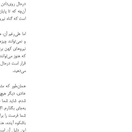
درحال روی‌دادن 
آن‌چه که تا پایان
است که گناه نیروه
اما علی‌رغم آن، 
و نمی‌توانند چیز
نیروهای کهن برنا
که هنوز می‌توانن
قرار است درحال 
می‌دهید.
همان‌طور که مشا
عادی، دیگر هیچ ک
شدم. شاید شما د
به‌جای بگذارم. ا
شما فرصت را برا
باشکوه آینده، هن
این دلیل آن اس