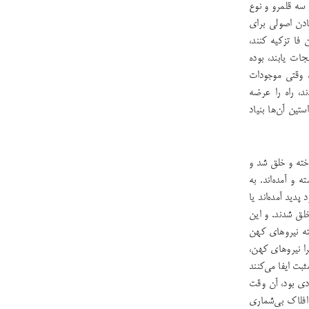
سه قلمرو و نوع
هادن اصولی برای
 فا تزکیه کنند،
ات یابند، بوده
 وقتی موجودات
د، راه را عرضه
تین آن‌ها بنیاد
خته ‌و خلق شد و
و آمده‌اند. به
دید آمده‌اند یا
خلق شدند. و این
ته نیروهای کهن
یرا نیروهای کهن،
بت ایفا می‌کنند
ادی بود، آن وقت
افلاک بی‌شماری