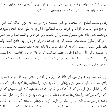
ی از شاگردان واقعاً وقت زیادی باقی نیست و این برای آن‌هایی که به‌خوبی عمل نک
- شما باید وقت را غنیمت شمرده و به‌خوبی عمل کنید.
ره‌ی وضعیت اصلاح- فا صحبت می‌کنم، همیشه لازم می‌بینم که این‌را اضافه کنم: این 
و هیچ‌کسی نباید به افراط و تفریط برود. [مطابق] با آن‌چه به طور عادی انجام می‌ده
ی‌دهید، هنوز باید مثل معمول مشغول آن‌ باشید. زیرا هر فکر و قصد شما و هر عمل 
ی بزرگ (اصلی) است. مهم نیست که چه چیزهای بزرگی درحال روی دادن است، وانمود
 فقط طبق معمول، مشغول آن‌چه که یک مرید دافا باید انجام دهد باشید. این مسیری ا
ن هستید و این [آن میراث] تقوای عظیم شماست که درحال به‌جای گذاشتن [آن] هستید
ی‌گزینید، این‌گونه است که باید همان‌طور که توسط شیوه‌ی تزکیه‌ی ما دیکته شد، تزکی
رات در دنیای عادی، تغییر کند.
ایی که شما به عنوان مریدان دافا در تزکیه و اعتبار بخشی به فا انجام داده‌اید
دی دارید، و باید همه‌ی آن چیزهایی را که به آن‌ها وابسته‌اید رها کنید. وقتی که واب
 شکلی افراطی مثل آن‌طور که قبلاً درک می‌کردید، درک نخواهید کرد. این مسیری که د
 که تزکیه می‌کنید وابستگی‌ها نیستند. عقاید و تصورات خودتان و افکار منحطی که هن
‌بخشید در بین موجودات انسانی نگه می‌دارید، آن‌ها چیزهایی هستند که باید رها کنی