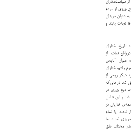
از سیاست‌مداران
 چیز‌ی از مردم
به عنوان مریدان
ا نجات یابند و
د تاریخ، خدایان
رواقع نمادی از
 عنوان "لایه‌ی
م رفتم، خدایان
رد دیگر روحی از
ق شد درحالی‌که
قت، هیچ چیزی در
ق شد و این شامل
همه‌ی خدایان در
 شدند، یا تمام
روزی آمدند. اما
‌های مختلف خلق