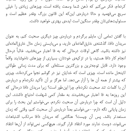
کرده‌ام، فکر می‌کنم که ذهن‌ شما وسعت یافته است، چیزهای زیادی را خیلی
سریع می‌فهمید و حالا درباره‌ی این‌که این قانون بزرگ چقدر عظیم است و
مسئولیت‌های‌تان چقدر سنگین است ایده‌ی بهتری خواهید داشت.
با گفتن تمامی آن، مایلم برگردم و درباره‌ی چیز دیگری صحبت کنم. به عنوان
مریدان دافا، گذشته‌ی خارق‌العاده‌ای دارید، و می‌بایستی زمان حال خارق‌العاده‌ای
نیز داشته باشید. گاهی اوقات درحالی که به فا اعتبار می‌بخشید، غالباً درحال
انجام کار دافا هستید، یا در تزکیه‌ی خودتان، بسیاری از چیزهای ناخوشایند واقعاً
وجود دارد. قابل توجه‌ترین و بزرگترین مسئله‌ای که برای مدت زمانی طولانی
لاینحل مانده است، چیزی است که خدایان نیز در گوشم نجوا می‌کرده‌اند، چیزی
که بیشتر از همه آن ها را آزار می‌دهد. اما هرگز بر آن تأکید نکرده‌ام و درباره‌ی
آن با کلمات تند صحبت نکرده‌ام. چرا این‌طور است؟ زیرا مریدان دافا درحالی که
این روزها به فا اعتبار می‌بخشیدند به مقدار کمی شهامت احتیاج داشتند. این
دلیل آن است که چرا درباره‌ی آن صحبت نکردم. می‌خواستم این بحث را برای
زمان پایانی نگه دارم--می‌خواستم بعداً درباره‌ی آن صحبت کنم، وقتی که زمان
مستعدتر باشد. پس آن چیست؟ هنگامی که مریدان دافا مرتکب اشتباهات
می‌شوند، دوست ندارند مورد انتقاد قرار گیرند. هیچ‌کسی نمی‌تواند از آن‌ها انتقاد