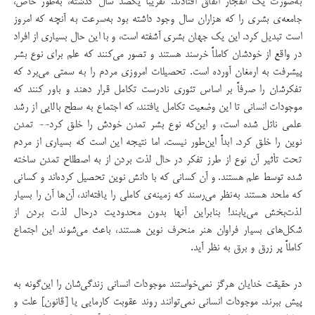
به‌صورت یک انفجار اتفاق افتادند. تقریباً یکصد سال گذشته، به‌طور خاص،
جامعه‌ی بشری را که هزاران سال وجود داشته بود به‌سرعت به آنچه که امروز
است تبدیل کرد. این یک جهان بشری آشفته است، و با این حال بسیاری از افراد
در واقع از خودشان کاملاً خرسند هستند و تصور می‌کنند که علم برای نوع بشر
پیشرفت به ارمغان آورده است. تحصیلات امروزی مردم را به سمتی می‌برد که
تفکرشان را صرفاً بر اساس تئوری نادرست تکامل قرار دهند و باور کنند که
موجودات انسانی تا این وضعیت تکامل یافتند، که اجتماع به سطح بالایی از رشد
علمی نائل شده است، و این‌که نوع بشر تمدن خودش را خلق کرد-- تمدن
نوین را خلق کرد. ابداً این‌طور نیست. اما نتیجه این است که بسیاری از مردم
تحت تأثیر آن نوع از طرز تفکر در حال لذت بردن از به اصطلاح تمدن ساخته
شده توسط علم هستند. و آن کسانی که با دانش نوین تحصیل کرده‌اند و کسانی
که ملحد هستند به‌نظر می‌رسند که زمینه‌ی کاملی را یافته‌اند، آن‌ها آن را بسیار
لذت‌بخش می‌یابند! بنابراین آنها بدون محدودیت درحال لذت بردن از
شکل‌های بسیار فراوان هنر منحرف نوین هستند، باعث می‌شوند این اجتماع
کاملاً پر زرق و برق به نظر آید.
در حقیقت خدایان هرگز نمی‌خواستند موجودات انسانی زندگی‌شان را این‌گونه به
پیش ببرند. موجودات انسانی نمی‌توانند روند عقوبت کارمایی یا [قانون] علت و