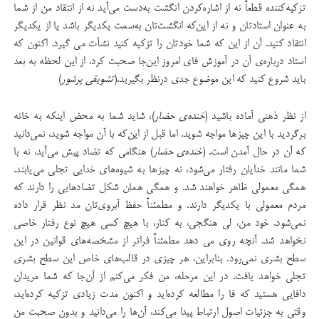
تزکیه‌کننده قطعاً نه از اشاره‌کردن انگشت به‌دست می‌آید نه از انتقاد من از شما
به عنوان استادتان و نه از این‌که انگشت‌تان به‌سمت یکدیگر باشد یا از یکدیگر
انتقاد کنید. آن از این که شما خودتان را تزکیه‌ کنید نشأت می گیرد. اکنون که
استاد درباره‌ی آن در آموزش فای امروز این‌جا صحبت کرد، از این لحظه به بعد
باید شروع کنید که این موضوع جدی درنظر بگیرید.(
تشویقی پرشور
)
از نظر ذهنی آماده باشید (
خنده‌ی حضار
)، شاید شما به محض اینکه به خانه
برگردید با این چیزها مواجه شوید. اما قبل از این‌که با آن مواجه شوید، نمی‌دانید
که آن در حال آمدن است. (
خنده‌ی حضار
) هنگامی که تضاد پیش می‌آید، نه با
شما مانند خدایان رفتار می‌شود، نه چیزها به شیوه‌های خدایی تجلی می‌یابند.
همگی معمولی ظاهر خواهند شد. و همگی همان شکل تضادهایی را دارند که
مردم معمولی با یکدیگر دارند. و مطمئناً حفظ آبروی‌تان مد نظر قرار داده
نمی‌شود. خود من، لی هنگجی، به کنار، با هیچ کسی هیچ نوع رفتار خاصی
نخواهد شد. آنچه روی می دهد مطمئناً فراتر از مشخصه‌های قوانین در این
سطح بشری نمی‌رود. بنابراین، هر چیزی در قالب‌های خاص این سطح بشری
تجلی خواهد یافت. در این مرحله، من فکر می‌کنم از آن‌جا که شما مریدان
دافایی هستید که فا را مطالعه کرده‌اید و اکنون مدت زیادی تزکیه کرده‌اید،
وقتی به جزئیات اصول ارتباط پیدا می‌کند، آن‌ها را می‌دانید و بدون صحبت من