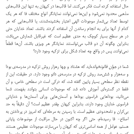
حال استفاده کرده است فکر می‌کنند. اما قالب‌ها در کیهان به تنها این قالب‌های
مذهبی محدود نمی‌شود و این‌ها نمی‌توانند نمایانگر انواع مختلف فا که هر یک
توسط تعداد بی‌شمار موجودات الهی اعتبار بخشیده‌شدند، یا قالب‌هایی که هر
کدام از آنها برای به انجام رساندن آن استفاده کردند باشند. تعداد خدایان حتی
در هر سطح بسیار کوچک به حدی عظیم است که غیرقابل شمارش می‌باشد،
بنابراین چگونه آن دو قالب می‌توانستند نمایانگر هر چیزی باشند. آن‌ها قطعاً
نمی‌توانند. پس در واقع چه تعداد شکل برای تزکیه وجود دارد؟
شما در
جوان فالون
خوانده‌اید که هشتاد و چها رهزار روش تزکیه در مدرسه‌ی بودا
و سه‌هزار و شش‌صد روش تزکیه در مدرسه‌ی دائو وجود دارد. در حقیقت، این از
نقطه نظر سطحی بسیار پایین گفته شد، که درکی است در سطحی خاص، و آن
فقط در گستره‌ای آموزش داده شد که موجودات انسانی بتوانند بفهمند. شما
می‌دانید، بوداهایی فراسوی بوداها و آسمان‌هایی ورای آسمان‌ها و خدایانی
فراسوی خدایان وجود دارند. بنابراین کیهان چقدر عظیم است؟ آن دقیقاً به حد
بی‌کران و نامحدودی عظیم است. با رسیدن به مرحله‌ای که امروز در پرداختن به
اصلاح- فا رسیده‌ام، حتی اگر چه اکنون در حال مراقبت از موضوعات پایانی
هستم، عوامل از همه اساسی‌تری که کیهان را می‌سازند موجودات عظیمی هستند