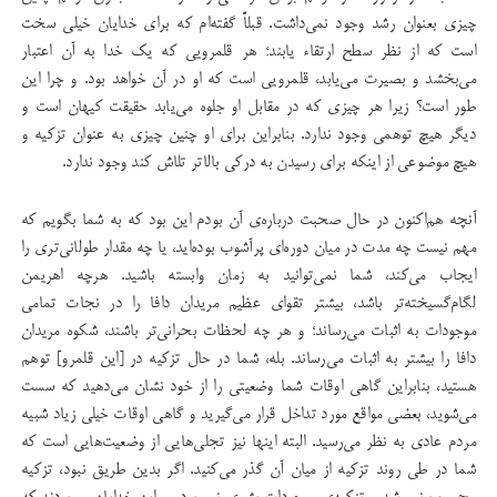
چیزی بعنوان رشد وجود نمی‌داشت. قبلاً گفته‌ام که برای خدایان خیلی سخت
است که از نظر سطح ارتقاء یابند؛ هر قلمرویی که یک خدا به آن اعتبار
می‌بخشد و بصیرت می‌یابد، قلمرویی است که او در آن خواهد بود. و چرا این
طور است؟ زیرا هر چیزی که در مقابل او جلوه می‌یابد حقیقت کیهان است و
دیگر هیچ توهمی وجود ندارد. بنابراین برای او چنین چیزی به عنوان تزکیه و
هیچ موضوعی از اینکه برای رسیدن به درکی بالاتر تلاش کند وجود ندارد.
آنچه هم‌اکنون در حال صحبت درباره‌ی آن بودم این بود که به شما بگویم که
مهم نیست چه مدت در میان دوره‌ای پرآشوب بوده‌اید، یا چه مقدار طولانی‌تری را
ایجاب می‌کند، شما نمی‌توانید به زمان وابسته باشید. هرچه اهریمن
لگام‌گسیخته‌تر باشد، بیشتر تقوای عظیم مریدان دافا را در نجات تمامی
موجودات به اثبات می‌رساند؛ و هر چه لحظات بحرانی‌تر باشند، شکوه مریدان
دافا را بیشتر به اثبات می‌رساند. بله، شما در حال تزکیه در ‏[این قلمرو] توهم
هستید، بنابراین گاهی اوقات شما وضعیتی را از خود نشان می‌دهید که سست
می‌شوید، بعضی مواقع مورد تداخل قرار می‌گیرید و گاهی اوقات خیلی زیاد شبیه
مردم عادی به نظر می‌رسید. البته اینها نیز تجلی‌هایی از وضعیت‌هایی است که
شما در طی روند تزکیه از میان آن گذر می‌کنید. اگر بدین طریق نبود، تزکیه