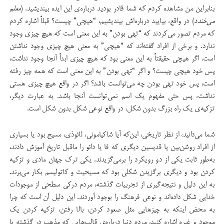
بنابراین من مشاهده کردم که شما قادر بودید درباره‌ی این ایده بیندیشید. (
معلم
می‌خندد
) در واقع، بیایید درباره‌اش بیندیشیم، “هیچی” چیست؟ قبلاً اشاره کردم
که مردم تصور می‌کردند که “تهی بودن” به این معنی است که هیچ چیزی وجود
ندارد. و برخی از افراد گفته‌اند که “هیچی” به معنی هیچ چیزی وجود نداشتن
است. اگر هیچی حقیقتاً به این معنی بود که هیچ چیزی ابداً آنجا وجود نداشت،
پس خود هیچی چیست؟ و اگر “تهی بودن” به این معنی است که همه چیز رفته
است، پس خود تهی بودن چه می‌توانست باشد؟ اگر در واقع هیچ چیزی هستی
نداشت، پس حتی مفهوم یک اسم نمی‌توانست آنجا باشد. به عبارت دیگر،
تزکیه‌ی یک راه بزرگ بدون شکل، در واقع نوعی شکل بدون شکل است.
شما می‌دانید، از نظر تاریخی، این‌که آیا شاکیامونی، لائوذی، مسیح بود یا بسیاری
از افراد روشن‌بین یا قدیسین دیگری که فا یا دائو را ماقبل تاریخ آموزش دادند،
به‌طور ثابت یکی از دو رویکرد را برمی‌گزیدند. یکی ترک جهان مادی و تزکیه
کردن بود و دیگری برگزیدن شکلی بود که مسیحیت و کاتولیسم بکار می‌برند.
به این دلیل و نتیجه‌گیری از تجربیات گذشته، مردم درکی سطحی از موجودات
خدایی شکل داده‌اند و نوعی فرهنگ را بوجود آوردند. این دلیل آن است که چرا
به محض اینکه به چیزهایی مثل صعود کردن، بالا رفتن، تزکیه کردن یک
موجود و غیره اشاره کنید، مردم دنیا درباره‌ی قالب‌هایی که مذهب در گذشته یا