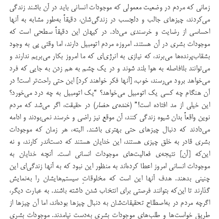
زمانی که مردم در وضعیت معمولی که موجودات انسانی باید در آن باشند زندگی
می‌کردند، چیزهای جالب و دلچسب در زندگی‌شان، دقیقاً‌ به‌طور مشابه به آنها
احساسی از رضایت و خرسندی می‌داد. در کیهان این دقیقاً سطحی است که
موجودات بشری در آن هستند. امروزه مردم اتومبیل دارند، اما وقتی پی به وجود
بشقاب‌پرنده‌ها می‌برند، که نیازی به انرژی‌ای که ما امروز بکار می‌بریم ندارند و
می‌توانند بلافاصله به هوا بلند شوند و در یک چشم به هم زدن به جایی که فرد
می‌خواهد برود می‌رسند، خوب، [آنها فکر خواهند کرد] این حتی راحت‌تر است! در
آن هنگام چه کسی یک اتومبیل می‌خواهد؟ “یک اتومبیل به چه درد می‌خورد؟
این خیلی از مد افتاده است!” (
خنده‌ی حضار
) در حقیقت، اگر می‌شد که مردم
نوین واقعاً بدان شیوه زندگی کنند، آن موقع نیز راضی و خرسند نمی‌بودند و ادامه
می‌دادند که دنبال چیزهای حتی بهتری باشند. البته، هر زمان که موجودات
بشری قادر به خلق چیزی هستند، این خدایان هستند که دست‌اندر کارند، و نه
این‌که [آن] نتیجه‌ی فعالیت‌های موجودات انسانی است. آنچه خدایان به
موجودات انسانی امروز اعطا کرده‌اند به منظور این نبود که به آنها زندگی‌ای این
چنینی بدهند. هدف آنها این است که مخلوقاتِ سیستم‌هایشان را به‌نمایش
گذارند تا این‌که بتوانند فرصتی برای انتخاب شدن داشته باشند. به عبارت دیگر،
اگرچه مردم در به‌اصطلاح تحقیقات‌شان به دنبال چیزها بوده‌اند، اما آن چیزها از
طریق خواست‌ها و طلب‌های موجودات بشری به‌دست نیامدند. موجودات بشری