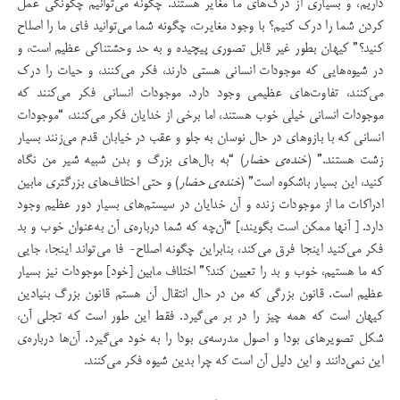
داریم، و بسیاری از درک‌های ما مغایر هستند. چگونه می‌توانیم چگونگی عمل
کردن شما را درک کنیم؟ با وجود مغایرت، چگونه شما می‌توانید فای ما را اصلاح
کنید؟” کیهان بطور غیر قابل تصوری پیچیده و به حد وحشتناکی عظیم است، و
در شیوه‌هایی که موجودات انسانی هستی دارند، فکر می‌کنند، و حیات را درک
می‌کنند، تفاوت‌های عظیمی وجود دارد. موجودات انسانی فکر می‌کنند که
موجودات انسانی خیلی خوب هستند، اما برخی از خدایان فکر می‌کنند، “موجودات
انسانی که با بازوهای در حال نوسان به جلو و عقب در خیابان قدم می‌زنند بسیار
زشت هستند.” (
خنده‌ی حضار
) “به بال‌های بزرگ و بدن شبیه شیر من نگاه
کنید، این بسیار باشکوه است” (
خنده‌ی حضار
) و حتی اختلاف‌های بزرگتری مابین
ادراکات ما از موجودات زنده و آن خدایان در سیستم‌های بسیار دور عظیم وجود
دارد. [ آنها ممکن است بگویند،] “آن‌چه که شما درباره‌ی آن به‌عنوان خوب و بد
فکر می‌کنید اینجا فرق می‌کند، بنابراین چگونه اصلاح- فا می‌تواند اینجا، جایی
که ما هستیم، خوب و بد را تعیین کند؟” اختلاف مابین [خود] موجودات نیز بسیار
عظیم است. قانون بزرگی که من در حال انتقال آن هستم قانون بزرگ بنیادین
کیهان است که همه چیز را در بر می‌گیرد. فقط این طور است که تجلی آن،
شکل تصویرهای بودا و اصول مدرسه‌ی بودا را به خود می‌گیرد. آن‌ها درباره‌‌ی
این نمی‌دانند و این دلیل آن است که چرا بدین شیوه فکر می‌کنند.