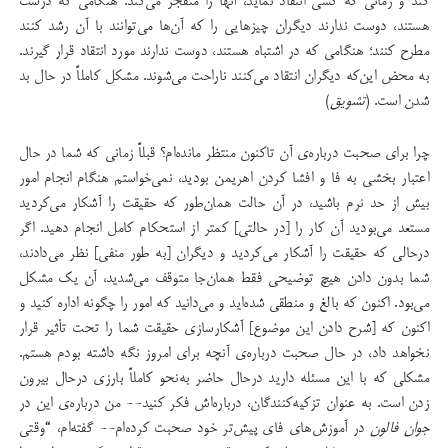
کند و زمانی که کسی انتقاد نماید، آنها را منفجر می‌کند. هنگامی که درست
هستند، دوست ندارند دیگران چیزهایی را که آن‌ها می‌توانند با آن رشد کنند
مطرح کنند؛ هنگامی که در اشتباه هستند، دوست ندارند مورد انتقاد قرار گیرند.
به محض این‌که دیگران انتقاد می‌کنند ناراحت می‌شوند. مشکل کاملاً در حال بد
شدن است. (
تشویق
)
چرا برای صحبت درباره‌ی آن تاکنون منتظر مانده‌ام؟ قبلاً زمانی که شما در حال
اعتبار بخشی به فا و افشا کردن اهریمن بودید، نمی‌خواستم هنگام انجام امور
بیش از حد نرم باشید، در آن حالت همان‌طور که حقیقت را آشکار می‌کردید
مستعد می‌بودید آن کار را [در حالتی] کمتر از استحکام کامل انجام دهید. اگر
درحالی که حقیقت را آشکار می‌کردید و دیگران [به طور منفی] نظر می‌دادند،
شما بدون دادن هیچ توضیحی فقط همان‌جا متوقف می‌شدید، آن یک مشکل
می‌بود. اکنون که بالغ و منطقی شده‌اید و می‌دانید که امور را چگونه اداره کنید و
اکنون که [شرح دادن این موضوع] آشکار‌سازی حقیقت شما را تحت تأثیر قرار
نخواهد داد، در حال صحبت درباره‌ی آنچه برای امروز نگه داشته بودم هستم.
مشکلی که با این مسئله دارید درحال حاضر به‌نحو کاملاً بارزی درحال بیرون
زدن است. به عنوان تزکیه‌کنندگان، درباره‌اش فکر کنید-- من درباره‌ی این در
جوان فالون
در آموزش‌های فای پیش‌تر خود صحبت کرده‌ام-- گفته‌ام، “وقتی