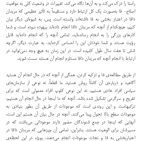
راستا را درک می‌کند و به آن‌ها نگاه می‌کند. تغییرات در وضعیت کلی به موقعیت
اصلاح- فا به‌صورت یک کل ارتباط دارد و مستقیماً به تأثیر عظیمی که مریدان
دافا در اعتبار بخشی به فا داشته‌اند وابسته است. پس، به شیوه‌ای دیگر بیان
کنیم، هیچکدام از آنچه که مریدان دافا انجام داده‌اند بیهوده نبوده است، و شما
کارهای بزرگی را به انجام رسانده‌اید. تمامی آنچه را که انجام داده‌اید قابل
رؤیت هستند و شما خودتان این را احساس کرده‌اید. به عبارت دیگر، اگرچه
شش تا هفت سال طول کشیده است، در این زمان به هیچ وجه نمی‌توانید در
ارتباط با انجام آنچه که مریدان دافا مستلزم انجام آن هستند سست شوید.
از طریق مطالعه‌ی فا و تزکیه‌ کردن، همگی از آنچه که در حال انجام آن هستید
آگاهید و درباره‌ی آن کاملاً روش هستید. ما قطعاً، نه نوعی از سازمان‌های
سیاسی افراد عادی هستیم، نه این نوعی کلوپ افراد معمولی است که برای
تفریح و سرگرمی تشکیل شده باشد. آنچه که ما اینجا در حال انجام آن هستیم،
تزکیه
است و این روندی است که موجودات از طریق آن بطور بنیادی به
موجودات سطح بالا تحول پیدا می‌کنند. آنچه در حال بیان آن هستم این است،
آنهایی که اینجا در جمع شنوندگان حضور دارند موجوداتی می‌باشند که در
مسیرشان برای الوهیت هستند. بنابراین، تمامی آن چیزهایی که مریدان دافا در
اعتباربخشی به فا و نجات موجودات انجام می‌دهند، بویژه در این لحظه‌ی