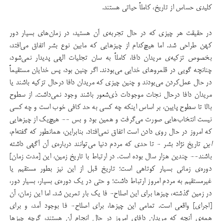
کلیدی حساس از تاریخ، کاملاً حیاتی هستند.
در حقیقت هر چیزی که در حال تجربه‌ی آن هستید، در زمان‌های بسیار دور
کهن طراحی شد. اما هیچ‌کدام از چیزهایی که مابین نوع بشر اتفاق می‌افتد،
بخصوص تزکیه‌ی مریدان دافا، کاملاً به سان تجلیات الهی پدیدار نمی‌شود،
چنانچه گویی در قلمروهای خدایی می‌بودند. اگر چنین بود، پس خدایان مستقیماً
در حال عمل‌کردن می‌بودند و چنین چیزی که مریدان دافا درحال تزکیه باشند یا
مریدان دافا درحال نجات موجودات ذی‌شعور باشند وجود نمی‌داشت. از سطوح
بالا تا سطوح پایین، بر اساس اینکه چه کسی به حد کافی خوب است و چه کسی
نیست انتخاب‌هایی صورت می‌گرفت و همین بود و بس -- هیچ‌یک از چیزهایی
که امروز در حال روی دادن است اتفاق نمی‌افتاد. بنابراین، همانطور که گفته‌ام،
این
تاریخ نژاد بشر - تا حدی که مردم دنیا می‌توانند درباره‌ی آن آگهی داشته
باشند-- چندین هزار سال بوده است. در ارتباط با تاریخ زمین، این [مدت زمان]
دوره‌ی زمانی بسیار کوتاهی است؛ تاریخ قبل از این نیز بطور مستقیم یا
غیرمستقیم به مردم امروز ارتباط داشت؛ و حتی در یک دوره‌ی بسیار، بسیار دور،
در زمین گذشته، چیزها برای این اصلاح- فا یک بار تمرین شد. اما این زمان، آن
[اجرای] واقعی است. تمامی این چیزها، برای اصلاح- فا بوجود آمد، و برای
همه‌ی آنچه که مریدان دافای امروز در حال انجام آن هستند، گرچه چیزها