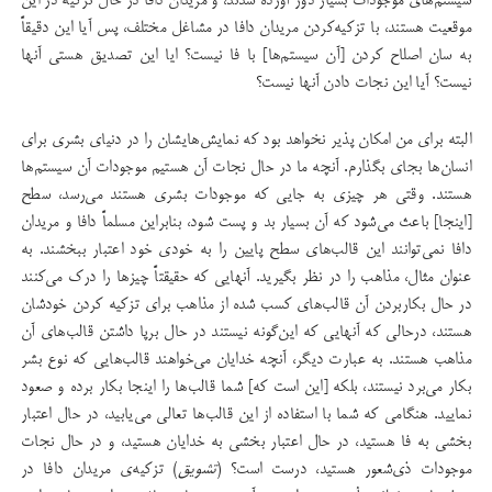
سیستم‌های موجودات بسیار دور آورده شدند، و مریدان دافا در حال تزکیه‌ در این
موقعیت هستند، با تزکیه‌کردن مریدان دافا در مشاغل مختلف، پس آیا این دقیقاً
به سان اصلاح کردن [آن سیستم‌ها] با فا نیست؟ ایا این تصدیق هستی آنها
نیست؟ آیا این نجات دادن آنها نیست؟
البته برای من امکان پذیر نخواهد بود که نمایش‌هایشان را در دنیای بشری برای
انسان‌ها بجای بگذارم. آنچه ما در حال نجات آن هستیم موجودات آن سیستم‌ها
هستند. وقتی هر چیزی به جایی که موجودات بشری هستند می‌رسد، سطح
[اینجا] باعث می‌شود که آن بسیار بد و پست شود، بنابراین مسلماً دافا و مریدان
دافا نمی‌توانند این قالب‌های سطح پایین را به ‌خودی خود اعتبار ببخشند. به
عنوان مثال، مذاهب را در نظر بگیرید. آنهایی که حقیقتاً چیزها را درک می‌کنند
در حال بکاربردن آن قالب‌های کسب شده از مذاهب برای تزکیه کردن خودشان
هستند، درحالی‌ که آنهایی که این‌گونه نیستند در حال برپا داشتن قالب‌های آن
مذاهب هستند. به عبارت دیگر، آنچه خدایان می‌خواهند قالب‌هایی که نوع بشر
بکار می‌برد نیستند، بلکه [این است که] شما قالب‌ها را اینجا بکار برده و صعود
نمایید. هنگامی که شما با استفاده از این قالب‌ها تعالی می‌یابید، در حال اعتبار
بخشی به فا هستید، در حال اعتبار بخشی به خدایان هستید، و در حال نجات
موجودات ذی‌شعور هستید، درست است؟ (
تشویق
) تزکیه‌ی مریدان دافا در