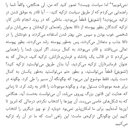
نمی‌شویم؟” اما سیاست چیست؟ تصور کنید که من، لی‌ هنگجی، واقعاً شما را
راهنمایی می‌کردم که از طریق سیاست تزکیه کنید-- آیا قادر به موفق شدن در
تزکیه می‌بودید؟ (
تشویق
) قطعاً می‌بودید. مادامی که در روند انجام دادن کار،
تزکیه کنندگان بطور پیوسته از دافا بعنوان راهنمای تزکیه‌شان و سعی‌شان برای
شخصی خوب ‌بودن و سپس حتی بهتر شدن استفاده می‌کردند و خودشان را در
دافا جذب و متعادل می‌کردند، پس به‌طور پیوسته رشد می‌کردند، بطور پیوسته
تعالی می‌یافتند و قادر می‌بودند به کمال برسند. اگر امروز، شما را راهنمایی
می‌کردم تا در قالب یک پادشاه و فرمان‌بردارانش، تزکیه کنید، درحالی که به
عنوان فرمانبرداران تزکیه می‌کردید، آیا بدان طریق می‌توانستید تزکیه کنید؟
(
تشویق
) قطعاً می‌توانستید، و بطور حتم می‌توانستید به‌طور یکسان به کمال
دست یابید. فقط موضوع این می‌بود که چگونگه آن مسیر را طی کرد، چگونه در
برابر همه موجودات مسئول بود، و چگونه موجودات را قادر به رشد کرد. تا زمانی
که هدایت این قانون بزرگ پیروی می‌شد، آن می‌توانست به‌دست آید. هنگامی
که به شکل‌های خاصی می‌رسد، آن چیزها را انتخاب نکردم. درحالی که امروز تا
این‌جا آمده‌ایم، برای ما امکان‌پذیر نمی‌بود دوباره از نو چیز دیگری را انتخاب
کنیم. این چگونگی تزکیه‌ی ماست؛ این راهی است که ما در آن راه تزکیه
می‌کنیم.