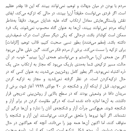
مردم با بودن در میان جهالت و توهم، نمی‌توانند ببینند که این فا چقدر عظیم
است. اگر فردی می‌توانست حقیقتاً آن‌را ببینند، در حالی که تزکیه می‌کند، ایفای
نقش وابستگی‌هایش معادل ارتکاب گناه علیه خدایان می‌بود. دقیقاً به‌خاطر
اینکه مردم نمی‌توانند ببینند، آن‌ها به عنوان گناه محسوب نمی‌شوند. یک فرد
ممکن است کوشا‌تر باشد، درحالی که یکی دیگر ممکن است درک ضعیف‌تری
داشته باشد. (
معلم می‌خندد
) بطور نسبی صحبت کنیم، قالب توهم، [الزامات]
برای تزکیه را سست می‌کند. برخی از مردم فکر می‌کنند، “این خیلی عالی می‌بود
اگر من همه‌ی آن‌را می‌دانستم و می‌توانستم همه‌ی آن‌را ببینم.” خوب، در آن
حالت، مسیر تزکیه‌ی شما به‌حدی باریک می‌بود که مجاز به ارتکاب حتی یک
ذره اشتباه نمی‌بودید. اگر بطور کامل روشن‌بین می‌شدید، به عنوان کسی که در
حال تزکیه‌کردن است، در نظر گرفته نمی‌شدید و مجاز به تزکیه کردن
نمی‌بودید. قبل از اینکه آزار و شکنجه در ۲۰ جولای ۱۹۹۹ آغاز شود، برخی از
مریدان دافا در وضعیتی بودند که در سطح بالایی از روشن‌بینی تدریجی قرار
داشتند. به آن‌ها اجازه داده نشده است که درگیر مقاومت کردن در برابر آزار و
شکنجه شوند. هیچ‌کسی جرأت آزار و شکنجه‌ی آنان را ندارد و آن‌ها درگیر آن
نشده‌اند. اگر آنها نیروها را ملحق می‌کردند، می‌توانستند این آزار و شکنجه را
متوقف کنند، اما اکنون آن‌ها همه چیز را می‌دانند. آنچه که هم‌اکنون در حال
صحبت درباره‌ی آن بودم شکل تزکیه است. اکنون که از این زاویه صحبت