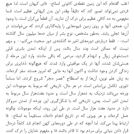
اغلب گفته‌ام که این زمین نقطه‌ی کانونی اصلاح- فای کیهان است، اما هیچ
فردی نمی‌تواند تصور کند که دقیقاً چقدر این بدن کیهانی عظیم است. شما
مفهومی به حد کافی عظیم برای درک آن ندارید. آن قطعاً بی‌کران است. با وجود
آن، همه‌ی آنها بر روی زمین شیوه‌هایی را پایه‌گذاری کردند که می‌خواستند در
آن‌ها تجلی یابند. به‌طور مشخص، نوع بشر از میان ده‌ها میلیون سال گذشته
است-- فقط درباره‌ی دوره‌های اخیر نه گذشته‌ی دور صحبت می‌کنم-- و مهم
نیست که ممکن است چند سال باشد، پس از اینکه تمدن بشری قبلی
دست‌خوش زوال و انهدام گردید، مردمی که باقی ماندند وارد این مرحله از
هستی‌شان شدند، آنها در یک موقعیتی وارد شدند که هیچ‌گونه ذخایری برای
زندگی کردن وجود نداشت و اکنون آنها به جایی که امروز هستند سفر کرده‌اند.
به زبان علم نوین، آن‌ها از به اصطلاح “عصر حجر” شروع کردند. اما مسلماً
تئوری تکامل بی‌اساس است. در هر حال، تاریخی که مربوط به موجودات این
چرخه می‌باشد نزدیک به ده‌هزار سال است، و حدود هفت‌هزار سال مربوط به
تمدن اخیر است. یعنی، تاریخی که با شکل‌گیری این چرخه از تمدن سروکار
دارد در حدود هفت هزار سال است. در طی این روند، اینکه موجودات چگونه
عمل کرده‌اند و هر چیزی که در تاریخ انجام داده‌اند مستقیماً به اصلاح- فا
ارتباط پیدا می‌کند. اما آنچه که در طی دور‌ه‌های کهن انجام شد کاملاً درحال
قرار دادن بنیانی برای مردم بود تا قادر باشند فا و مفهوم خدایان را درک کنند،