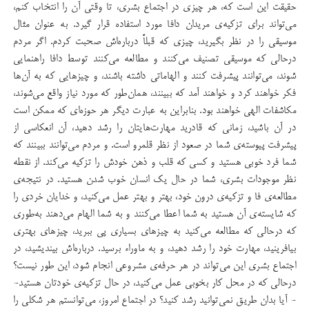
حقیقت این است که، هر چیزی در اجتماع بشری، تا وقتی آن را انتخاب کنم،
می‌تواند برای تزکیه‌ی مریدان دافا مورد استفاده قرار گیرد. به عنوان مثال
موسیقی را در نظر بگیرید، چیزی که قبلاً درباره‌اش صحبت کردم. اگر مردم
درحالی که موسیقی تصنیف می‌کنند و مطالعه می‌کنند توسط دافا راهنمایی
شوند، می‌توانند پیشرفت کنند و الهاماتی داشته باشند، و چیزهایی که به آن‌ها
فکر خواهند کرد و خواهند آمد که ببینند، همان‌طور که مورد نیاز واقع می‌شوند،
مکاشفات الهی خواهند بود. بنابراین به عبارت دیگر هر حوزه‌ای که ممکن است
در آن باشید، زمانی که قادرید مهارت‌هایتان را رشد دهید، آن انعکاسی از
پیشرفت پیوسته‌ی شما در صعود از نظر قلمرو است. و مردم می‌توانند ببینند که
شما فرد خوبی هستید و کسی که قلب و ذهن خودش را تزکیه می‌کند. از نقطه
نظر موجودات بشری، شما در حال یک انسان خوب شدن هستید. در نتیجه‌ی
مطالعه‌ی فا و تزکیه‌ی درون خود، بهتر و بهتر عمل می‌کنید، و خدایان خردی را
که شایسته‌ی آن هستید به شما اعطا می‌کنند و به شما الهام می‌دهند به‌طوری
که درحالی که مطالعه می‌کنید به چیزهای بسیاری پی ببرید، چیزهای بهتری
بیافرینید، مهارت خود را رشد دهید، و به ماوراء برسید. درباره‌اش بیندیشید، در
اجتماع بشری این می‌تواند در هر حرفه‌‌ی مشروعی انجام شود، این طور نیست؟
درحالی که در محل کار بخوبی عمل می‌کنید، در حال تزکیه‌ی خودتان هستید-
- آیا بدان طریق نمی‌توانید رشد کنید؟ در اجتماع امروز، می‌توانستم هر شکلی را