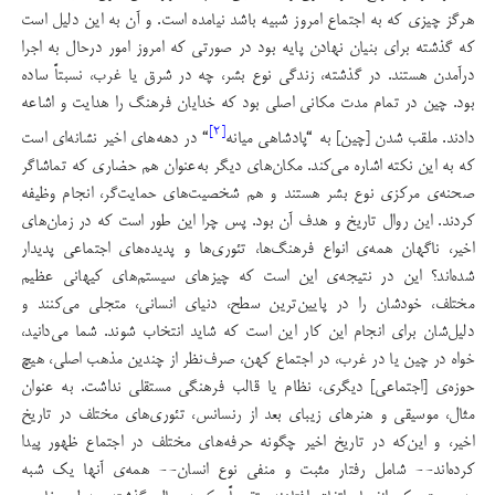
هرگز چیزی که به اجتماع امروز شبیه باشد نیامده است. و آن به این دلیل است
که گذشته برای بنیان نهادن پایه بود در صورتی که امروز امور درحال به اجرا
درآمدن هستند. در گذشته، زندگی نوع بشر، چه در شرق یا غرب، نسبتاً ساده
بود. چین در تمام مدت مکانی اصلی‌ بود که خدایان فرهنگ را هدایت و اشاعه
[۲]
دادند. ملقب شدن [چین] به “پادشاهی میانه
“ در دهه‌های اخیر نشانه‌ای است
که به این نکته اشاره می‌کند. مکان‌های دیگر به‌عنوان هم حضاری که تماشاگر
صحنه‌ی مرکزی نوع بشر هستند و هم شخصیت‌های حمایت‌گر، انجام وظیفه
کردند. این روال تاریخ و هدف آن بود. پس چرا این طور است که در زمان‌های
اخیر، ناگهان همه‌ی انواع فرهنگ‌ها، تئوری‌ها و پدیده‌های اجتماعی پدیدار
شده‌اند؟ این در نتیجه‌ی این است که چیزهای سیستم‌های کیهانی عظیم
مختلف، خودشان را در پایین‌ترین سطح، دنیای انسانی، متجلی می‌کنند و
دلیل‌شان برای انجام این کار این است که شاید انتخاب شوند. شما می‌دانید،
خواه در چین یا در غرب، در اجتماع کهن، صرف‌نظر از چندین مذهب اصلی، هیچ
حوزه‌ی [اجتماعی] دیگری، نظام یا قالب فرهنگی مستقلی نداشت. به عنوان
مثال، موسیقی و هنرهای زیبای بعد از رنسانس، تئوری‌های مختلف در تاریخ
اخیر، و این‌که در تاریخ اخیر چگونه حرفه‌های مختلف در اجتماع ظهور پیدا
کرده‌اند-- شامل رفتار مثبت و منفی نوع انسان-- همه‌ی آنها یک شبه