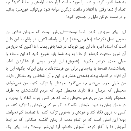
به شما اشاره کرده و شما را مورد ملامت قرار دهد، آرامش را حفظ کنید؟ چه
تعداد از شما وقتی با انتقاد و ملامت دیگران مواجه شود می‌توانید خون‌سرد بمانید
و در سمت خوتان دلیل را جستجو کنید؟
این برای سرزنش کردن شما نیست—این‌طور نیست که مریدان دافای من
بخوبی عمل نکرده‌اند (
معلم می‌خندد
) در این رابطه، اکنون، در واقع به این دلیل
است که استاد اجازه داد آن چیز کوچک در شما باقی بماند. اما اکنون که درباره‌ی
آن امروز صحبت کرده‌ام، از حالا به بعد شما باید شروع کنید که این مسئله را
خیلی جدی درنظر بگیرید. (
تشویق
) این اواخر، برخی از شاگردان اغلب
یادداشت‌ها، نامه‌ها یا پیام‌هایی برای من فرستاده‌اند با بیان این‌که چگونه این یا
آن افراد در اشتباه بودند (
خنده‌ی حضار
)، یا این و آن اشخاص چه مشکلی دارند.
من خیلی خوب می‌دانم چه می‌گذرد. خودتان را تزکیه کنید. من نمی‌خواهم
محیطی که مریدان دافا دارند محیطی شود که مردم انگشت‌شان به طرف
همدیگر باشد. من می‌خواهم محیطی باشد که هر کسی بتواند انتقاد را بپذیرد و
در همان زمان به درون خودش نگاه کند. اگر هر کسی خودش را تزکیه کند، هر
کسی به درون نگاه کند و خودش را به‌خوبی تزکیه کند، آیا تضاد‌ها کم نخواهند
بود؟ این اصلی است که در تمام مدت، از زمان گذشته هنگامی که در ابتدا
آموزش فا را آغاز کردم، آموزش داده‌ام. آیا این‌طور نیست؟ رشد برای یک