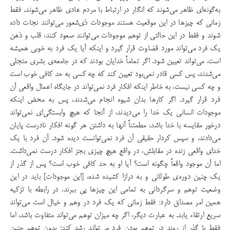
به‌گونه‌ای ظاهر می‌شوند که انگار در ارتباط با مردم عادی ظاهر می‌شوند. فقط
زمانی که چیزها در این موقعیت هستند موجودات ذی‌شعور می‌توانند نجات داده
شوند و فقط در این حالتی از توهم موجودات می‌توانند صعود کنند، قلب و ذهن
یک فرد می‌تواند مورد قضاوت قرار گیرد و اینکه آیا یک فرد به خوبی همیشه
است، می‌تواند تعیین شود. اگر تماماً خدایان بودند که در جامعه‌ی بشری متجلی
می‌شدند، پس کسی قادر نمی‌بود تعیین کند که چه کسی به حد کافی خوب است
و چه کسی نیست، به خاطر اینکه افکار فرد نمی‌تواند در جایگاه اعمال واقعی آن
فرد قرار گیرد. اگر کارها بدان شیوه انجام می‌شدند، پس به محض اینکه
موجودات انسانی یک خدا را می‌دیدند، از آنجا که هیچ وابستگی‌ای نمی‌تواند
درخور مقایسه با خدا باشد، مطمئناً آنها به داشتن هر گونه افکار نادرست پایان
می‌دادند، و سپس کردار حقیقی آن فرد نمی‌توانست دیده شود. آن فرد با یک
خدای واقعی زنده در مقابلش، در واقع هیچ چیزی بجز افکار درست نمی‌داشت.
اما آن موجود واقعاً چگونه است؟ آیا او به حد کافی خوب است؟ پس از گذر از
یک چنین دوره‌ی طولانی و به درازا کشیده شده، [این موجودات] باید در این
وضعیت توهم و سرگردانی به تمامی این چیزها پی ببرند. در رابطه با تزکیه
همین امر مصداق دارد: فقط زمانی که یک فرد در وهم و خیال است می‌تواند
سریع ارتقاء یابد. به عبارت دیگر، اگر چه میزان توهم می‌تواند متفاوت باشد، اما
فقط با گذر از روند در توهم بودن فرد می‌تواند رشد کند؛ بدون توهم چنین