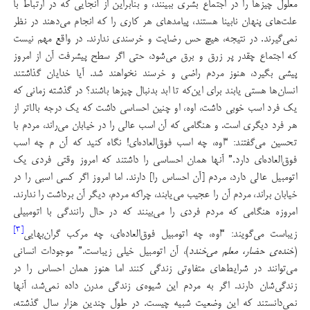
معلول چیزها را در اجتماع بشری ببینند، و بنابراین از آنجایی که در ارتباط با
علت‌های پنهان نابینا هستند، پیامدهای هر کاری را که انجام می‌دهند در نظر
نمی‌گیرند. در نتیجه، هیچ‌ حس رضایت و خرسندی ندارند. در واقع مهم نیست
که اجتماع چقدر پر زرق و برق می‌شود، حتی اگر سطح پیشرفت آن از امروز
پیشی بگیرد، هنوز مردم راضی و خرسند نخواهند شد. آیا خدایان گذاشتند
انسان‌ها هستی یابند برای این‌که تا ابد بدنبال چیزها باشند؟ در گذشته زمانی که
یک فرد اسب خوبی داشت، اوه، او چنین احساسی داشت که یک درجه بالاتر از
هر فرد دیگری است. و هنگامی که آن اسب عالی را در خیابان می‌راند، مردم با
تحسین می‌گفتند: “اوه، چه اسب فوق‌العاده‌ای! نگاه کنید که آن م چه اسب
فوق‌العاده‌ای دارد.” آنها همان احساسی را داشتند که امروز وقتی فردی یک
اتومبیل عالی دارد، مردم [آن احساس را] دارند. اما امروز اگر کسی اسبی را در
خیابان براند، مردم آن را عجیب می‌یابند، چراکه مردم، دیگر آن برداشت را ندارند.
امروزه هنگامی که مردم فردی را می‌بینند که در حال رانندگی با اتومبیلی
[۳]
زیباست می‌گویند: “اوه، چه اتومبیل فوق‌العاده‌ای، چه مرکب گران‌بهایی
(
خنده‌ی حضار، معلم می‌خندد
)، آن اتومبیل خیلی زیباست.” موجودات انسانی
می‌توانند در شرایط‌های متفاوتی زندگی کنند اما هنوز همان احساس را در
زندگی‌شان دارند. اگر به مردم این شیوه‌ی زندگی مدرن داده نمی‌شد، آنها
نمی‌دانستند که این وضعیت شبیه چیست. در طول چندین هزار سال گذشته،