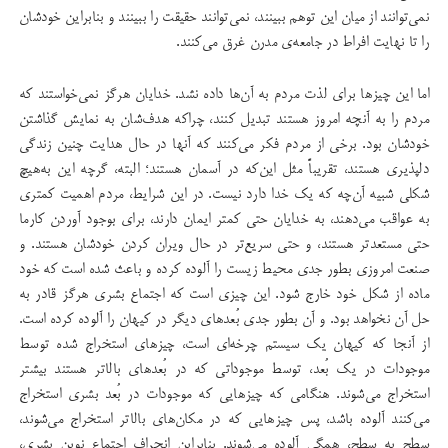
نمی‌توانند از میان این توهم ببینند، نمی‌توانند حقیقت را ببینند و بنابراین خودشان
را تا نهایت افراط در جامعه‌ی مدرن غرق می‌کنند.
اما این چیزها برای لذت مردم به آن‌ها داده نشد. خدایان هرگز نمی‌خواستند که
مردم را به آنچه امروز هستند تبدیل کنند، چراکه هدف‌شان به نمایش گذاشتن
خودشان بود. برخی از مردم فکر می‌کنند که آنها در حال هدایت چنین زندگی
دلپذیری هستند، تقریباً مثل این‌که در آسمان هستند؛ البته، گرچه این به‌هیچ
شکلی شبیه آن‌چه که یک خدا دارد نیست. در این شرایط، مردم اهمیت کمتری
به عواقب می‌دهند، به خدایان حتی کمتر ایمان دارند، برای بوجود آوردن کارما
حتی مستعد‌تر هستند، و حتی سریع‌تر در حال ویران کردن خودشان هستند. و
صنعت امروزی بطور جدی محیط زیست را آلوده کرده و باعث شده است که خود
ماده از شکل خود خارج شود. این چیزی است که اجتماع بشری هرگز قادر به
حل آن نخواهد بود. و آن بطور جدی بُعد‌های دیگر در کیهان را آلوده کرده است.
از آنجا که کیهان یک سیستم چرخه‌ای است، چیزهای استخراج شده توسط
موجودات در یک بُعد، توسط موجوداتی که در بُعد‌های بالاتر هستند بیشتر
استخراج می‌شوند. هنگامی که چیزهایی که موجودات در بُعد بشری استخراج
می‌کنند آلوده باشد، پس چیزهایی که در مکان‌های بالاتر استخراج می‌شوند،
سطح به سطح، همگی آلوده می‌شوند. بنابراین انحراف اجتماع نوین بشری،