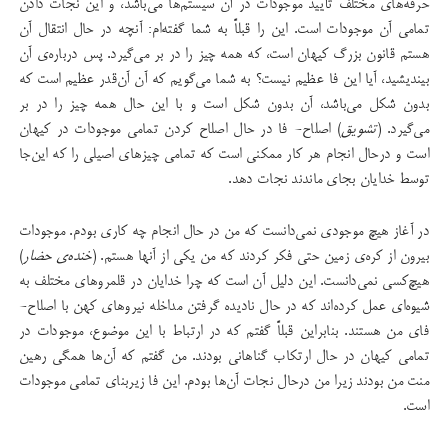
حرفه‌های مختلف تأیید موجودات در آن سیستم‌ها می‌باشد، و این نجات دادن
تمامی آن موجودات است. این را قبلاً به شما گفته‌ام: آنچه در حال انتقال آن
هستم قانون بزرگ کیهان است، که همه چیز را در بر می‌گیرد. پس درباره‌ی آن
بیندیشید، آیا این فا عظیم نیست؟ به شما می‌گویم که آن آن‌قدر عظیم است که
بدون شکل می‌باشد، آن بدون شکل است و با این حال همه چیز را در بر
می‌گیرد. (
تشویق
) اصلاح- فا در حال اصلاح کردن تمامی موجودات در کیهان
است و درحال انجام هر کار ممکنی است که تمامی چیزهای اصیلی را که این‌جا
توسط خدایان بجای ماندند نجات دهد.
در آغاز هیچ موجودی نمی‌دانست که من در حال انجام چه کاری بودم. موجودات
بیرون از کره‌ی زمین حتی فکر کردند که من یکی از آنها هستم. (
خنده‌ی حضار
)
هیچ‌کسی نمی‌دانست. این دلیل آن است که چرا خدایان در قلمرو‌های مختلف به
شیوه‌ای عمل کرده‌اند که در حال نادیده گرفتن مداخله نیروهای کهن با اصلاح-
فا‌ی من هستند. بنابراین قبلاً گفتم که در ارتباط با این موضوع، موجودات در
تمامی کیهان در حال ارتکاب گناهانی بودند. من گفتم که آن‌‌ها همگی رهین
منت من بودند زیرا من درحال نجات آن‌ها بودم. این فا زیربنای تمامی موجودات
است.