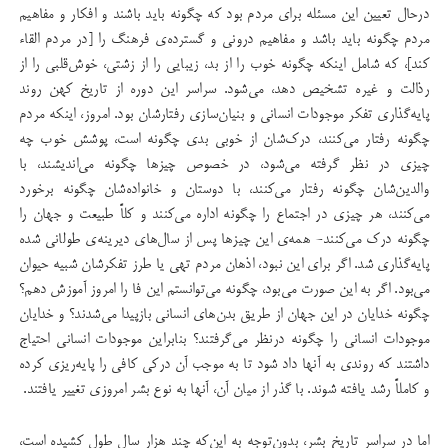
درحال تعیین این مسئله برای مردم بود که چگونه باید باشند و افکار و مفاهیم
مردم چگونه باید باشد و مفاهیم درونی و گسترده‌ی فرهنگ را [در مردم القاء
کند]، که شامل اینکه چگونه خوب را از بد، زیبایی را از زشتی، خوش‌قلبی را از
رذالت و غیره تشخیص دهد، می‌شود. سراسر این دوره از تاریخ کهن روند
پایه‌گذاری تفکر موجودات انسانی و بنیان‌سازی رفتارشان بود. امروز، اینکه مردم
چگونه رفتار می‌کنند، درک‌شان از خوبی بدی چگونه است، پوشش خوب چه
چیزی در نظر گرفته می‌شود، در خصوص چیزها چگونه می‌اندیشند، با
والدین‌شان چگونه رفتار می‌کنند، با دوستان و خانواده‌شان چگونه برخورد
می‌کنند، هر چیزی در اجتماع را چگونه اداره می‌کنند و کلاً طبیعت و جهان را
چگونه درک می‌کنند- همه‌ی این چیزها پس از سال‌های دیرینه‌ی طولانی شده
پایه‌گذاری شد. اگر برای این نبود، اذهان مردم تهی یا طرز تفکرشان شبیه حیوان
می‌بود. اگر به این صورت می‌بود، چگونه می‌توانستم این فا را امروز آموزش دهم؟
چگونه خدایان در این جهان از طریق بدن‌های انسانی بازپیدا می‌شدند؟ و خدایان
موجودات انسانی را چگونه درنظر می‌گرفتند؟ بنابراین موجودات انسانی احتیاج
داشتند که روندی به آنها داد شود تا به موجب آن درکی کافی را پایه‌ریزی کرده
و کاملاً رشد یافته شوند. با گذر از میان آن، آنها به نوع بشر امروزی تغییر یافتند.
اما در سراسر تاریخ بشر، بدون‌توجه به این‌که چند هزار سال طول کشیده است،