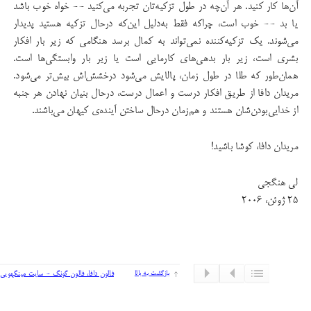
آن‌ها کار کنید. هر آن‌چه در طول تزكیه‌تان تجربه می‌کنید -- خواه خوب باشد
یا بد -- خوب است، چراکه فقط به‌دلیل این‌که درحال تزکیه هستید پدیدار
می‌شوند. یك تزكیه‌كننده نمی‌تواند به كمال برسد هنگامی كه زیر بار افكار
بشری است، زیر بار بدهی‌های كارمایی است یا زیر بار وابستگی‌ها است.
همان‌طور که طلا در طول زمان، پالایش می‌شود درخشش‌اش بیش‌تر می‌شود.
مریدان دافا از طریق افکار درست و اعمال درست، درحال بنیان نهادن هر جنبه
از خدایی‌بودن‌شان هستند و هم‌زمان درحال ساختن آینده‌ی کیهان می‌باشند.
مریدان دافا، كوشا باشید!
لی هنگجی
۲۵ ژوئن، ۲۰۰۶
بازگشت به بالا
فالون دافا، فالون گونگ - سایت مینگهویی