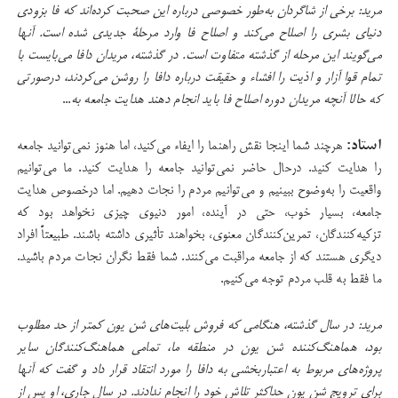
مرید: برخی از شاگردان به‌طور خصوصی درباره این صحبت کرده‌اند که فا بزودی
دنیای بشری را اصلاح می‌کند و اصلاح فا وارد مرحلۀ جدیدی شده است
. آنها
می‌گویند
این مرحله از گذشته متفاوت است. در گذشته، مریدان دافا می‌بایست با
تمام قوا آزار و اذیت را افشاء و حقیقت درباره دافا را روشن می‌کردند، درصورتی
که حالا آنچه مریدان دوره اصلاح فا باید انجام دهند هدایت جامعه
به
...
استاد:
هرچند شما اینجا نقش راهنما را ایفاء می‌کنید، اما هنوز نمی‌توانید جامعه
را هدایت کنید. در‌حال حاضر نمی‌توانید جامعه را هدایت کنید. ما می‌توانیم
واقعیت را به‌وضوح ببینیم و می‌توانیم مردم را نجات دهیم. اما درخصوص هدایت
جامعه، بسیار خوب، حتی در آینده، امور دنیوی چیزی نخواهد بود که
تزکیه‌کنندگان، تمرین‌کنندگان معنوی، بخواهند تأثیری داشته باشند. طبیعتاً افراد
دیگری هستند که از جامعه مراقبت می‌کنند. شما فقط نگران نجات مردم باشید.
ما فقط به قلب‌ مردم توجه می‌کنیم.
مرید: در سال گذشته، هنگامی که فروش بلیت‌های شن یون کمتر از حد مطلوب
بود، هماهنگ‌کننده شن یون در منطقه ما، تمامی هماهنگ‌کنندگان سایر
پروژه‌های مربوط به اعتباربخشی به دافا را مورد انتقاد قرار داد و گفت که آنها
برای ترویج شن یون حداکثر تلاش خود را انجام ندادند. در سال جاری، او پس از