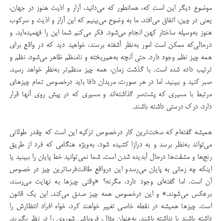
موضوع دیگر این است که، همانطور که می‌‌دانید، آزار و اذیت هنوز در جهان،
یعنی در چین، اتفاق می‌افتد. ما به وضوح می‌بینیم که این آزار و اذیت و سرکوب
هنوز به‌وسیله ساختار کهن انجام می‌شود. فکر می‌کنم شما این را فهمیده‌اید. و
در‌حالی‌که ممکن است امور به‌نظر آشفته برسند، خواهید دید که در واقع برای
همه چیز نظم وجود دارد. حتی آنچه به‌هم‌ریخته و نامنظم ظاهر می‌شود، نظم و
ترتیب داده شده است. با گذشت زمان، همه چیز منظم‌تر به‌نظر خواهد رسید.
صبر کنید و ببینید. اما در هر صورت، مریدان دافا باید درخصوص تمام چیزهای
مرتبط با مسیری که پشت‌سر گذاشته‌اند و مسیری که در پیش روی آنها قرار
دارد، درک درستی داشته باشند.
همیشه گفته‌ام که سخت‌ترین کار درخصوص تزکیه این است که چقدر طولانی
می‌تواند به‌نظر برسد و به درازا کشیده ‌شود، به‌ویژه هنگامی که فرد از طریق
رنج‌ها و مشقت‌ها درحال آبدیده ‌شدن است. شما نمی‌توانید خط پایان را ببینید یا
اینکه چه زمانی به پایان می‌رسدو این درواقع طاقت‌فرساترین چیز در خصوص
آن است. اما گفته‌ای وجود دارد، مگرنه؟ «وقتی چیزها به نهایت می‌رسند،
برعکس می‌شوند.» و این درخصوص همه چیز صدق می‌کند. این یک قانون
است. چیزها همیشه در نقطه خاصی تغییر خواهند کرد، خواه افراد انتظارش را
داشته باشند یا نداشته باشند. به‌عنوان مثال، فروپاشی شوروی را در نظر بگیرید.