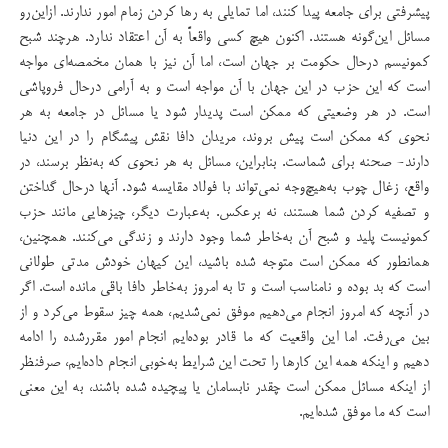
پیشرفتی برای جامعه پیدا کنند، اما تمایلی به رها کردن زمام امور ندارند. از‌این‌رو
مسائل این‌گونه هستند. اکنون هیچ کسی واقعاً به آن اعتقاد ندارد. هرچند شبح
کمونیسم درحال حکومت بر جهان است، اما آن نیز با همان مخمصه‌ای مواجه
است که این حزب در این جهان با آن مواجه است و به آرامی درحال فروپاشی
است. در هر وضعیتی که ممکن است پدیدار شود یا مسائل در جامعه به هر
نحوی که ممکن است پیش بروند، مریدان دافا نقش پیشگام را در این دنیا
دارند- صحنه برای شماست. بنابراین، مسائل به هر نحوی که به‌نظر برسند، در
واقع، زغال چوب به‌هیچ‌وجه نمی‌تواند با فولاد مقایسه شود. آنها درحال گداختن
و تصفیه کردن شما هستند، نه برعکس. به‌عبارت دیگر، چیزهایی مانند حزب
کمونیست پلید و شبح آن به‌خاطر شما وجود دارند و زندگی می‌کنند. همچنین،
همانطور که ممکن است متوجه شده باشید، این کیهان خودش مدتی طولانی
است که بد بوده و نامناسب است و تا به امروز به‌خاطر دافا باقی مانده است. اگر
در آنچه که امروز انجام می‌دهیم موفق نمی‌شدیم، همه چیز سقوط می‌کرد و از
بین می‌رفت. اما این واقعیت که ما قادر بوده‌ایم انجام امور مقررشده را ادامه
دهیم و اینکه همه این کارها را تحت این شرایط به‌خوبی انجام داده‌ایم، صرفنظر
از اینکه مسائل ممکن است چقدر نابسامان یا پیچیده شده باشند، به این معنی
است که ما موفق شده‌ایم.