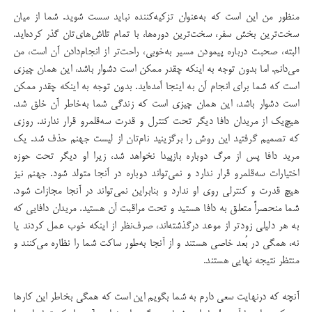
منظور من این است که به‌عنوان تزکیه‌کننده نباید سست شوید. شما از میان
سخت‌ترین بخش سفر، سخت‌ترین دوره‌ها، با تمام تلاش‌های‌تان گذر کرده‌اید.
البته، صحبت درباره پیمودن مسیر به‌خوبی، راحت‌تر از انجام‌دادن آن است، من
می‌دانم. اما بدون توجه به اینکه چقدر ممکن است دشوار باشد، این همان چیزی
است که شما برای انجام آن به اینجا آمده‌اید. بدون توجه به اینکه چقدر ممکن
است دشوار باشد، این همان چیزی است که زندگی شما به‌خاطر آن خلق شد.
هیچ‌یک از مریدان دافا دیگر تحت کنترل و قدرت سه‌قلمرو قرار ندارند. روزی
که تصمیم گرفتید این روش را برگزینید نام‌تان از لیست جهنم حذف شد. یک
مرید دافا پس از مرگ دوباره بازپیدا نخواهد شد، زیرا او دیگر تحت حوزه
اختیارات سه‌قلمرو قرار ندارد و نمی‌تواند دوباره در آنجا متولد شود. جهنم نیز
هیچ قدرت و کنترلی روی او ندارد و بنابراین نمی‌تواند در آنجا مجازات شود.
شما منحصراً متعلق به دافا هستید و تحت مراقبت آن هستید. مریدان دافایی که
به هر دلیلی زودتر از موعد درگذشته‌اند، صرف‌نظر از اینكه خوب عمل كردند یا
نه، همگی در بُعد خاصی هستند و از آنجا به‌طور ساکت شما را نظاره می‌کنند و
منتظر نتیجه نهایی هستند.
آنچه که درنهایت سعی دارم به شما بگویم این است که همگی بخاطر این کارها