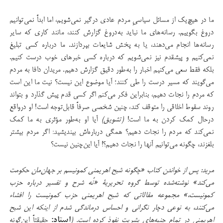
ما در هیچ‌یک از مسائل سیاسیِ مردم عادی درگیر نمی‌شویم، اما ابداً نمی‌توانیم
دروغ بگوییم. رسانه‌های ما نباید به‌دروغ گزارش کنند، مانند کاری که سایر
رسانه‌ها انجام می‌دهند، یا به پخش شایعات بپردازند. ما درباره کسی تبلیغ
نمی‌کنیم و پیشقدم نیز نمی‌شویم که درباره کسی خبرهای خوب درست کنیم.
بلکه فقط سعی می‌کنیم اخبار را به‌طور دقیق گزارش دهیم. مریدان دافا به مردم
می‌گویند که مسیر درست را طی کنند؛ آیا موضوع این نیست؟ نیت ما این است
که مردم را نجات دهیم، بنابراین فکر می‌کنم اگر کسی قدم پیش گذارد و بتواند
روند سقوط اخلاقی را متوقف کند، چنین شخصی صرفاً قابل‌توجه است! او درواقع
درحال کمک کردن به ما است!
(تشویق)
آیا او به‌طور مؤثری به ما کمک
نمی‌کند که مردم را نجات دهیم؟ همگی درباره‌اش بیندیشید: اگر مردم بیشتر
بلغزند، چگونه می‌توانیم آنها را نجات دهیم؟! آیا این‌چنین نیست؟
مرید: پس از خواندن کتاب «چگونه شبح اهریمنی کمونیسم بر جهان‌‌مان حکومت
می‌کند» نوشته‌شده توسط گروه تحریریۀ
«
نُه شرح و تفسیر درباره حزب
کمونیست،» مجموعه مقالاتی که شبح اهریمنی حزب کمونیست را افشاء
می‌کنند، به نوعی دچار نگرانی و احساس درماندگی شدم از اینکه این شبح
اهریمنی در تمام جنبه‌های بشریت نفوذ کرده است. (
استاد:
حقیقتاً این‌گونه