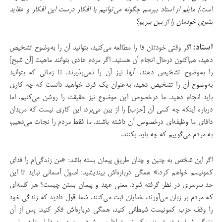
است.
)
مایلم از استاد بپرسم
چگونه می‌توانیم با افکار درست این افکار و عقاید
بشری‌ خودمان را از بین ببریم؟
استاد:
اگر وقتی خودتان فا را مطالعه می‌کنید، بتوانید آن را به‌وضوح تشخیص
دهید، هم‌اکنون درحال انجام آن هستید. اگر مردم عادی بتوانند ماهیت [آن شبح]
را به‌وضوح تشخیص دهند، آنها نیز آن را نمی‌پذیرند. تا زمانی که بتوانید
به‌وضوح آن را تشخیص دهید، به‌عنوان یک فرد، خواهید دانست که چه کاری
باید انجام دهید. ما درخصوص این موضوع نیز حقیقت را روشن می‌کنیم. اما
درباره اینکه چه کسی آن [حزب] را از بین می‌برد، این کاری نیست که مریدان
دافای ما وظیفه‌ای درخصوص آن داشته باشند. ما فقط مردم را نجات می‌دهیم،
به مردم می‌گوییم که چه باید بکنند.
اگر این شخص به‌ چنین و چنان طریق پیمان بسته باشد: «من زندگی‌ام را فدای
کمونیسم خواهم کرد،» همگی درباره‌اش بیندیشید: اصول آسمانی نباید تا این
حد سرسری در نظر گرفته شود. معنی عهد و پیمان بستن چیست؟ هر کلمه‌ای
که مردم بر زبان می‌آورند، خدایان ثبت می‌کنند. شما قول دادید که زندگی خود
را وقف حزب کمونیست شیطانی کنید، همگی درباره‌اش فکر کنید: پس از آن