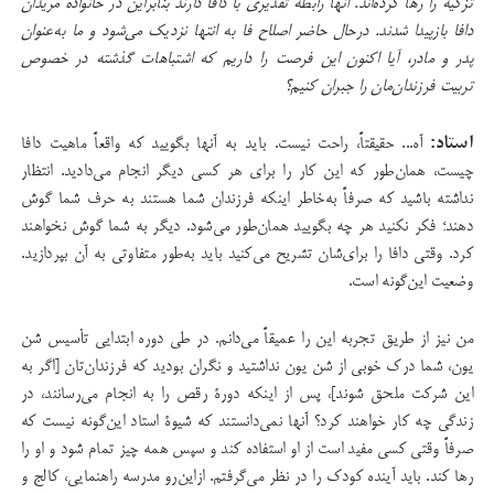
تزکیه را رها کرده‌اند. آنها رابطه تقدیری با دافا دارند بنابراین در خانواده‌ مریدان
دافا بازپیدا شدند. درحال حاضر اصلاح فا به انتها نزدیک می‌شود و ما به‌عنوان
پدر و مادر، آیا اکنون این فرصت را داریم که اشتباهات گذشته در خصوص
تربیت فرزندان‌مان را جبران کنیم؟
استاد:
آه... حقیقتاً، راحت نیست. باید به آنها بگویید که واقعاً ماهیت دافا
چیست، همان‌طور که این کار را برای هر کسی دیگر انجام می‌دادید. انتظار
نداشته باشید که صرفاً به‌خاطر اینکه فرزندان شما هستند به حرف شما گوش
دهند؛ فکر نکنید هر چه بگویید همان‌طور می‌شود. دیگر به شما گوش نخواهند
کرد. وقتی دافا را برای‌شان تشریح می‌کنید باید به‌طور متفاوتی به آن بپردازید.
وضعیت این‌گونه است.
من نیز از طریق تجربه این را عمیقاً می‌دانم. در طی دوره ابتدایی تأسیس شن
یون، شما درک خوبی از شن یون نداشتید و نگران بودید که فرزندان‌تان [اگر به
این شرکت ملحق شوند]، پس از اینکه دورۀ رقص را به انجام می‌رسانند، در
زندگی چه کار خواهند کرد؟ آنها نمی‌دانستند که شیوۀ استاد این‌گونه نیست که
صرفاً وقتی کسی مفید است از او استفاده کند و سپس همه چیز تمام شود و او را
رها کند. باید آینده کودک را در نظر می‌گرفتم. ازاین‌رو مدرسه راهنمایی، کالج و