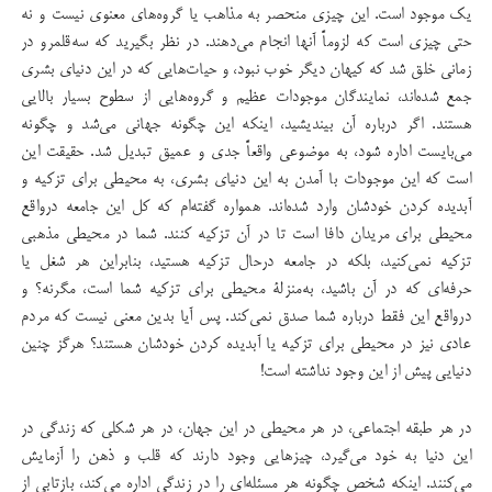
یک موجود است. این چیزی منحصر به مذاهب یا گروه‌های معنوی نیست و نه
حتی چیزی است که لزوماً آنها انجام می‌دهند. در نظر بگیرید که سه‌قلمرو در
زمانی خلق شد که کیهان دیگر خوب نبود، و حیات‌هایی که در این دنیای بشری
جمع شده‌اند، نمایندگان موجودات عظیم و گروه‌هایی از سطوح بسیار بالایی
هستند. اگر درباره آن بیندیشید، اینکه این چگونه جهانی می‌شد و چگونه
می‌بایست اداره شود، به موضوعی واقعاً جدی و عمیق تبدیل شد. حقیقت این
است که این موجودات با آمدن به این دنیای بشری، به محیطی برای تزکیه و
آبدیده کردن خودشان وارد شده‌اند. همواره گفته‌ام که کل این جامعه درواقع
محیطی برای مریدان دافا است تا در آن تزکیه کنند. شما در محیطی مذهبی
تزکیه نمی‌کنید، بلکه در جامعه درحال تزکیه هستید، بنابراین هر شغل یا
حرفه‌ای که در آن باشید، به‌منزلۀ محیطی برای تزکیه شما است، مگرنه؟ و
درواقع این فقط درباره شما صدق نمی‌کند. پس آیا بدین معنی نیست که مردم
عادی نیز در محیطی برای تزکیه یا آبدیده کردن خودشان هستند؟ هرگز چنین
دنیایی پیش از این وجود نداشته است!
در هر طبقه اجتماعی، در هر محیطی در این جهان، در هر شکلی که زندگی در
این دنیا به خود می‌گیرد، چیزهایی وجود دارند که قلب و ذهن را آزمایش
می‌کنند. اینکه شخص چگونه هر مسئله‌ای را در زندگی‌ اداره می‌کند، بازتابی از