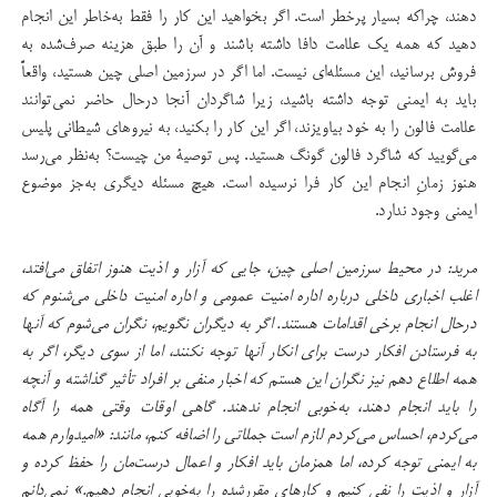
دهند، چراکه بسیار پرخطر است. اگر بخواهید این کار را فقط به‌خاطر این انجام
‌دهید که همه یک علامت دافا داشته باشند و آن را طبق هزینه صرف‌شده به
فروش برسانید، این مسئله‌ای نیست. اما اگر در سرزمین اصلی چین هستید، واقعاً
باید به ایمنی توجه داشته باشید، زیرا شاگردان آنجا درحال حاضر نمی‌توانند
علامت فالون را به خود بیاویزند، اگر این کار را بکنید، به نیروهای شیطانی پلیس
می‌گویید که شاگرد فالون گونگ هستید. پس توصیۀ من چیست؟ به‌نظر می‌رسد
هنوز زمانِ انجام این کار فرا نرسیده است. هیچ مسئله دیگری به‌جز موضوع
ایمنی وجود ندارد.
مرید: در محیط سرزمین اصلی چین، جایی که آزار و اذیت هنوز اتفاق می‌افتد،
اغلب اخباری داخلی درباره اداره امنیت عمومی و اداره امنیت داخلی می‌شنوم که
درحال انجام برخی اقدامات هستند. اگر به دیگران نگویم، نگران می‌شوم که آنها
به فرستادن افکار درست برای انکار آنها توجه نکنند، اما از سوی دیگر، اگر به
همه اطلاع دهم نیز نگران این هستم که اخبار منفی بر افراد تأثیر گذاشته و آنچه
را باید انجام دهند، به‌خوبی انجام ندهند. گاهی اوقات وقتی همه را آگاه
می‌کردم، احساس می‌کردم لازم است جملاتی را اضافه کنم، مانند: «امیدوارم همه
به ایمنی توجه کرده، اما همزمان باید افکار و اعمال درست‌مان را حفظ کرده و
آزار و اذیت را نفی کنیم و کارهای مقررشده را به‌خوبی انجام دهیم.» نمی‌دانم