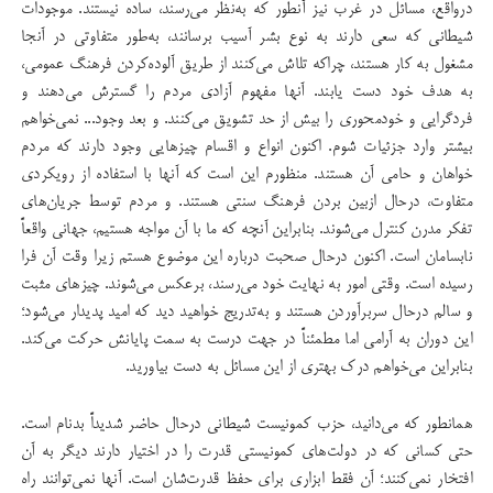
درواقع، مسائل در غرب نیز آنطور که به‌نظر می‌رسند، ساده نیستند. موجودات
شیطانی که سعی دارند به نوع بشر آسیب برسانند، به‌طور متفاوتی در آنجا
مشغول به کار هستند، چراکه تلاش می‌کنند از طریق آلوده‌کردن فرهنگ عمومی،
به هدف خود دست یابند. آنها مفهوم آزادی مردم را گسترش می‌دهند و
فردگرایی و خود‌محوری را بیش از حد تشویق‌ می‌کنند. و بعد وجود... نمی‌خواهم
بیشتر وارد جزئیات شوم. اکنون انواع و اقسام چیز‌هایی وجود دارند که مردم
خواهان و حامی آن هستند. منظورم این است که آنها با استفاده از رویکرد‌ی
متفاوت، درحال ازبین بردن فرهنگ سنتی هستند. و مردم توسط جریان‌های
تفکر مدرن کنترل می‌شوند. بنابراین آنچه که ما با آن مواجه هستیم، جهانی واقعاً
نابسامان است. اکنون درحال صحبت درباره این موضوع هستم زیرا وقت آن فرا
رسیده است. وقتی امور به نهایت خود می‌رسند، برعکس می‌شوند. چیزهای مثبت
و سالم در‌حال سربرآوردن هستند و به‌تدریج خواهید دید که امید پدیدار می‌شود؛
این دوران به آرامی اما مطمئناً در جهت درست به سمت پایانش حرکت می‌کند.
بنابراین می‌خواهم درک بهتری از این مسائل به دست بیاورید.
همانطور که می‌دانید، حزب کمونیست شیطانی درحال حاضر شدیداً بدنام است.
حتی کسانی که در دولت‌های کمونیستی قدرت را در اختیار دارند دیگر به آن
افتخار نمی‌کنند؛ آن فقط ابزاری برای حفظ قدرت‌شان است. آنها نمی‌توانند راه