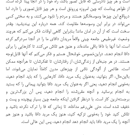
است و هر چیز نادرستی که قابل تصور باشد، راه خود را در آنجا پیدا کرده است.
از ظواهر پیداست که چین امروزه پررونق است و هر چیز قابل‌تصوری را دارد. اما
درواقع این چیزها وسوسه‌انگیز هستند و مردم را نابود می‌کنند، و به سختی کسی
می‌تواند در برابر این وسوسه‌ها مقاومت کند. همه درباره این بیندیشید: چقدر
سخت است که از آن در امان ماند! بنابراین گاهی اوقات فکر می‌کنم که هرچند
وضعیت غیرطبیعی جامعه چینی واقعاً مریدان دافای ما را در آنجا سردرگم کرده
است، اما آنها با دافا باقی مانده‌اند و هنوز هم تلاش می‌کنند تا کارهایی را برای
دافا انجام دهند. دراین‌خصوص خوشحال هستم و فکر می‌کنم که آنها قابل‌توجه
هستند. در هر جنبه‌ای از زندگی‌شان، از رفتارشان، تا تفکر‌شان، تا هرآنچه ممکن
است، علائمی از آلودگی ناشی از چیزهای مدرن کاملاً نمایان می‌شوند. اما
با‌این‌حال، اگر بتوانید، به‌عنوان یک مرید دافا، کارهایی را که باید انجام دهید،
به‌خوبی انجام دهید، یعنی اگر به‌عنوان یک مرید دافا بتوانید پیمانی را که بستید
به انجام برسانید و آنچه مقررشده را انجام دهید، پس آن بزرگ‌ترین و
برجسته‌ترین کار است. با درنظر گرفتن اینکه جامعه چين بسيار پيچيده و پست و
خفیف شده است، حتی علی‌رغم مداخله، تا زمانی که فا را ترک نکرده باشید و
تلاش کنید خود را به‌خوبی تزکیه کنید، هنوز یک مرید دافا باشید و هنوز هم
آنچه را یک مرید دافا باید انجام دهد انجام ‌دهید، پس این عالی است.