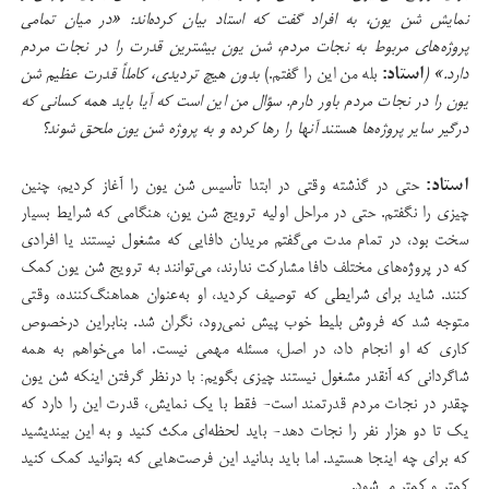
نمایش شن یون، به افراد گفت که استاد بیان کرده‌اند: «در میان تمامی
پروژه‌های مربوط به نجات مردم، شن یون بیشترین قدرت را در نجات مردم
دارد.» (
استاد:
بله من این را گفتم.)
بدون هیچ تردیدی، کاملاً قدرت عظیم شن
یون را در نجات مردم باور دارم. سؤال من این است که آیا باید همه کسانی که
درگیر سایر پروژه‌ها هستند آنها را رها کرده و به پروژه شن یون ملحق شوند؟
استاد:
حتی در گذشته وقتی در ابتدا تأسیس شن یون را آغاز کردیم، چنین
چیزی را نگفتم. حتی در مراحل اولیه ترویج شن یون، هنگامی که شرایط بسیار
سخت بود، در تمام مدت می‌گفتم مریدان دافایی که مشغول نیستند یا افرادی
که در پروژه‌های مختلف دافا مشارکت ندارند، می‌توانند به ترویج شن یون کمک
کنند. شاید برای شرایطی که توصیف کردید، او به‌عنوان هماهنگ‌کننده، وقتی
متوجه شد که فروش بلیط خوب پیش نمی‌رود، نگران شد. بنابراین درخصوص
کاری که او انجام داد، در اصل، مسئله مهمی نیست. اما می‌خواهم به همه
شاگردانی که آنقدر مشغول نیستند چیزی بگویم: با درنظر گرفتن اینکه شن یون
چقدر در نجات مردم قدرتمند است- فقط با یک نمایش، قدرت این را دارد که
یک تا دو هزار نفر را نجات دهد- باید لحظه‌ای مکث کنید و به این بیندیشید
که برای چه اینجا هستید. اما باید بدانید این فرصت‌هایی که بتوانید کمک کنید
کمتر و کمتر می‌شود.