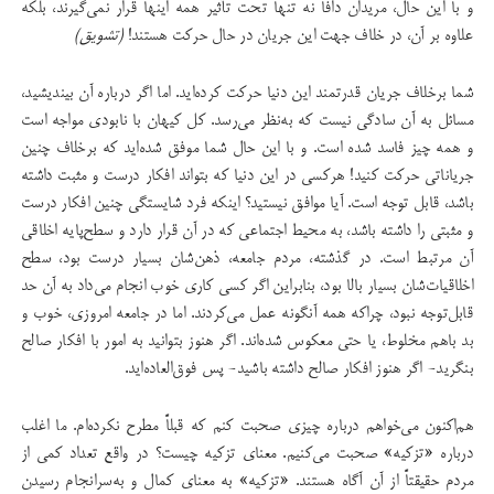
و با این حال، مریدان دافا نه تنها تحت تأثیر همه اینها قرار نمی‌گیرند، بلکه
علاوه بر آن، در خلاف جهت این جریان در حال حرکت هستند!
(تشویق)
شما برخلاف جریان قدرتمند این دنیا حرکت کرده‌اید. اما اگر درباره آن بیندیشید،
مسائل به آن سادگی نیست که به‌نظر می‌رسد. کل کیهان با نابودی مواجه است
و همه چیز فاسد شده است. و با این حال شما موفق شده‌اید که برخلاف چنین
جریاناتی حرکت کنید! هرکسی در این دنیا که بتواند افکار درست و مثبت داشته
باشد، قابل توجه است. آیا موافق نیستید؟ اینکه فرد شایستگی چنین افکار درست
و مثبتی را داشته باشد، به محیط اجتماعی که در آن قرار دارد و سطح‌پایه‌ اخلاقی
آن مرتبط است. در گذشته، مردم جامعه، ذهن‌شان بسیار درست بود، سطح
اخلاقیات‌شان بسیار بالا بود، بنابراین اگر کسی کاری خوب انجام می‌داد به آن حد
قابل‌توجه نبود، چراکه همه آنگونه عمل می‌کردند. اما در جامعه امروزی، خوب و
بد باهم مخلوط، یا حتی معکوس شده‌اند. اگر هنوز بتوانید به امور با افکار صالح
بنگرید- اگر هنوز افکار صالح داشته باشید- پس فوق‌العاده‌اید.
هم‌اکنون می‌خواهم درباره چیزی صحبت کنم که قبلاً مطرح نکرده‌ام. ما اغلب
درباره «تزکیه» صحبت می‌کنیم. معنای تزکیه چیست؟ در واقع تعداد کمی از
مردم حقیقتاً از آن آگاه‌ هستند. «تزکیه» به معنای کمال و به‌سرانجام رسیدن