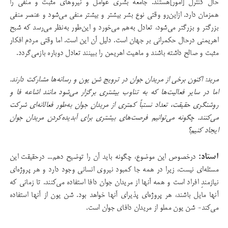
حال کنترل [امور]هستند. جامعه بشری عوامل و نیروهای مثبت و منفی را
همزمان دارد. ازاین‌رو وقتی نوع بشر بیشتر و بیشتر منفی می‌شود و عنصر منفی
بزرگتر و بزرگتر می‌شود، تعادل به‌هم می‌خورد و این‌طور به‌نظر می‌رسد که شبح
اهریمنی درحال حکمرانی بر جهان است. دلیل آن این است. اما وقتی مردم افکار
مثبت و صالح داشته باشند و ماهیت اهریمن را ببینند تعادل دوباره بازمی‌گردد.
مرید: اکنون برخی از مریدان جوان در ترویج شن یون و رسانه‌ها مشارکت دارند.
اما در سایر فعالیت‌ها که به تناوب بیشتری برگزار می‌شود مانند اشاعه فا و
روشنگری حقیقت، تعداد نستباً کمتری از مریدان جوان به‌طور فعالانه‌ای شرکت
می‌کنند. چگونه می‌توانیم فرصت‌های بیشتری برای آبدیده‌کردن مریدان جوان
ایجاد کنیم؟
استاد:
درخصوص این موضوع، چگونه باید آن را توضیح دهم... درحقیقت این
مسئله‌ای نیست، زیرا در همه جا کمبود نیروی انسانی وجود دارد و هر پروژه‌ای
نیازمندِ افراد است و همه آنها از مریدان جوان دافا استفاده می‌کنند. تا زمانی که
آنها مایل باشند، هر پروژه‌ای پذیرای آنها خواهد بود. شن یون از آنها استفاده
می‌کند- شن یون مملو از مریدان دافای جوان است.