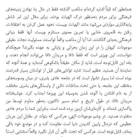
همانطور که قبلاً اشاره کرده‌ام، مذاهب گذشته فقط در حال بنا نهادن زمینه‌های
فرهنگی برای مردم به‌منظور درک الهیات بودند. برای مثال این امر شامل
پایه‌گذاری مواردی می‌شود مانند الهیات چیست، نحوه عمل کردن به اعتقادات،
رفتن به قلمروی خدایی یا تمرین معنوی مستلزم چیست. آنها فقط بنیانی
فرهنگی به‌جای گذاشتند. اما آیا آن مذاهب واقعاً توانستند مسئولیت نجات حقیقی
موجودات کیهان را در این زمان بحرانی و پایانی به عهده بگیرند؟ هیچکدام
نتوانستند. این چیزی است که فقط دافا و مریدان دافا می‌توانند انجام دهند، و
بله، این قابل‌توجه است. شاید از مکان حقیقتاً باشکوهی آمده‌اید و همۀ آنچه که
نمایندۀ آن هستید، عظیم است؛ شاید توانایی‌های قبل از تولدتان بسیار قدرتمند
بوده است. اما بسیار دشوار است که در جامعه عادی بشری، در میان وسوسه‌های
مختلف این جامعه، یا حتی تحت مداخلات ناشی از وابستگی‌های بشری مختلف،
از به دام افتادن یا آلوده شدن به‌وسیله این چیزها اجتناب کرد. خوشبختانه
مریدان دافا، در طول تاریخ و تمام مسیر تاکنون، به‌طور مداوم توسط من
پاکسازی شده‌اند و کارمای‌شان ازبین برده شده است. بنابراین شما با مردم عادی
متفاوت هستید. در چشم موجودات الهی، هرکسی که بتواند در مقابلِ این جریان
عظیمی که درحال پایین کشیدن دنیا است مقاومت کند و در موضع خود باقی
بماند، قابل‌توجه است. هرکسی که تحت تأثیر آن قرار نگیرد واقعاً استثنایی است!