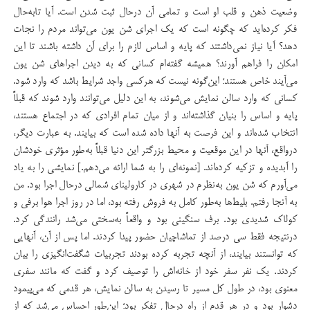
وضعیت ذهن و قلب او است و تمامی آن درحال ثبت شدن است. آیا تابه‌حال
فکر کرده‌اید که چگونه است که یک اجرای شن یون می‌تواند مردم را نجات
دهد؟ آیا نیاز نمی‌داشتند که پایه و اساس لازم را برای آن داشته باشند تا این
امکان را فراهم آورند؟ همیشه گفته‌ام کسانی که به دیدن اجراهای شن یون
می‌آیند خاص هستند؛ این‌گونه نیست که هرکسی واجد شرایط باشد که وارد شود.
کسانی که وارد سالن نمایش می‌شوند، به این دلیل می‌توانند وارد شوند که قبلاً
پایه و اساس را بنیان گذاشته‌اند و از میان تمام افرادی که در اجتماع هستند،
انتخاب شده‌اند و این فرصت به آنها داده شده است که بیایند. به عبارت دیگر،
درواقع، آنها در این موقعیت و محیط بزرگتر این دنیا قبلاً به‌طور مؤثری خودشان
را آبدیده و تزکیه کرده‌اند. [نمونه‌ای را به شما ارائه می‌دهم.] نمایشی را به یاد
می‌آورم که شن یون به‌نظرم در شهری در کارولینای شمالی درحال اجرا بود. من
به آنجا رفتم. بلیط‌ها به‌طور کامل به فروش رفته بود، اما در روز اجرا هوا برفی و
کولاک شدیدی بود. برف سنگینی بود و واقعاً به‌سختی می‌شد رانندگی کرد.
در‌نتیجه فقط سی‌ درصد از تماشاچیان حضور پیدا کردند. اما پس از آن، آنهایی
که توانستند بیایند، از آنچه تجربه کرده بودند تجربیات شگفت‌انگیزی را بیان
کردند. یک نفر سفر خود از خانه‌اش را توصیف کرد و گفت که مانند سفری
معنوی بود، در طول کل مسیر تا رسیدن به سالن نمایش، هر قدمی که می‌پیمود
دشوار بود و در هر قدم از راه درحال تفکر بود؛ این‌طور احساس می‌شد که از