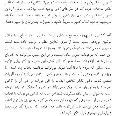
تمرین‌کنندگان‌مان بسیار سخت بوده است، تمرین‌کنندگانی که بسیار تحت تأثیر
تفکر منحرف غرب که در سال‌های اخیر بوجود آمده بوده‌اند. و برخی از این
تمرین‌کنندگان هنوز هم برای‌شان پذیرش این مسئله سخت است. چگونه
می‌توانیم به آنها کمک کنیم تا سریعاً عقاید و تصورات بشری‌‌شان را تغییر دهند؟
استاد:
این به‌هیچ‌وجه موضوع ساده‌ای نیست. اما آن را در سطح بنیادی‌اش
توضیح می‌دهم. مسیر سنت از سوی خدایان نظم و ترتیب داده شده است،
مسیری که می‌تواند مستقیماً مردم را قادر به بازگشت به آسمان‌ها کند. علت آن
این است که موجودات بشری ساده نیستند و در این مسیر، می‌توانند به خدایان
وصل شوند. ازآنجاکه، همان‌طور که الان گفتم، این محیطِ بزرگتر برای تزکیه
است، زمانی که مردم با دافا آشنا شوند، می‌توانند بلافاصله نجات پیدا کنند. اما
چیزهای فاسد بخشی از سنت نیستند و هیچ کسی را قادر نمی‌کنند که به الهیات
متصل شوند. وقتی تفکر شخص الهیات را نفی می‌کند و حتی آن را گرامی
نمی‌دارد یا به آن باور ندارد، چگونه می‌تواند نجات یابد؟ مشکل در اینجا نهفته
است. به‌عنوان مریدان دافا، مسئولیت شما این است که تمامی موجودات را نجات
دهید. پس آیا موضوعی که دربارۀ آن صحبت می‌کنیم به چیزی بنیادین اشاره
نمی‌کند؟ فکر می‌کنم باید این‌گونه باشد که [افرادی که دربارۀ آنها پرسیدید]
دربارۀ این موضوع خیلی فکر نکرده‌اند.