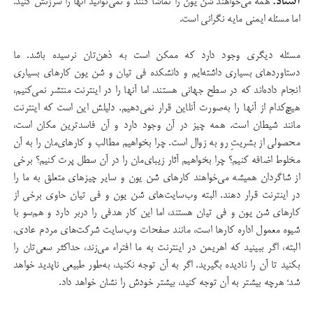
استاد:
همه می‌خواهند شن یون را تماشا کنند و نمی‌توانید آنها را سرزنش کنید.
اما مسئله ایمنی مایه نگرانی است.
مسئله دیگری وجود دارد که ممکن است به ذهن‌تان نرسیده باشد. ما
دستاوردهای بسیاری داشته‌ایم و دانشکده فی تیان و شن یون کارهای بسیاری
انجام داده‌اند که در سطح جهانی هستند. اما آنها را در اینترنت منتشر نمی‌کنیم،
هیچ‌کدام از آنها را به‌صورت آنلاین قرار نمی‌دهیم. دلیلش این است که اینترنت
مانند شیطان است. همه چیز در آن وجود دارد و آن فاسد‌ترین مکان است،
محصولی از بشریتِ رو به زوال است. چرا بخواهیم مطالب‌ و کارهای‌مان را به آن
مخلوط اضافه کنیم؟ چرا بخواهیم آثار زیبای‌مان را در آن سطل پرت کنیم؟ برخی
از شاگردان همیشه می‌خواهند کارهای شن یون و سایر چیزهای متعلق به ما را
در اینترنت قرار دهند. البته وب‌سایت‌های شن یون و فی تیان حاوی برخی از
کارهای شن یون و فی تیان هستند، اما این کار هدفی را دربر دارد و هم‌سو با
شیوه معمول اداره کارها است، مانند صفحات وب‌سایت شرکت‌های مردم عادی.
البته، اگر ببینید که اهریمن در اینترنت به ما افتراء می‌زند، حداکثر سعی‌تان را
بکنید تا آن را نادیده بگیرید. اگر به آن توجه نکنید، به‌طور طبیعی ناپدید خواهد
شد؛ هرچه بیشتر به آن توجه کنید، بیشتر خودش را نشان خواهد داد.