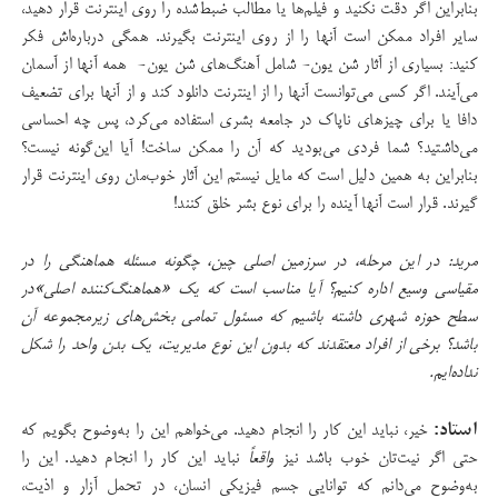
بنابراین اگر دقت نکنید و فیلم‌ها یا مطالب ضبط‌شده را روی اینترنت قرار دهید،
سایر افراد ممکن است آنها را از روی اینترنت بگیرند. همگی درباره‌اش فکر
کنید: بسیاری از آثار شن یون- شامل آهنگ‌های شن یون- همه آنها از آسمان
می‌آیند. اگر کسی می‌توانست آنها را از اینترنت دانلود کند و از آنها برای تضعیف
دافا یا برای چیزهای ناپاک در جامعه بشری استفاده می‌کرد، پس چه احساسی
می‌داشتید؟ شما فردی می‌بودید که آن را ممکن ساخت! آیا این‌گونه نیست؟
بنابراین به همین دلیل است که مایل نیستم این آثار خوب‌مان روی اینترنت قرار
گیرند. قرار است آنها آینده را برای نوع بشر خلق کنند!
مرید: در این مرحله، در سرزمین اصلی چین، چگونه مسئله هماهنگی را در
مقیاسی وسیع اداره کنیم؟ آیا مناسب است که یک
«
هماهنگ‌کننده اصلی»
در
سطح حوزه‌ شهری داشته باشیم که مسئول تمامی بخش‌های زیرمجموعه آن
باشد؟ برخی از افراد معتقدند که بدون این نوع مدیریت، یک بدن واحد را شکل
نداده‌ایم
.
استاد:
خیر، نباید این کار را انجام دهید. می‌خواهم این را به‌وضوح بگویم که
حتی اگر نیت‌تان خوب باشد نیز
واقعاً
نباید این کار را انجام دهید. این را
به‌وضوح می‌دانم که توانایی جسم فیزیکی انسان، در تحمل آزار و اذیت،