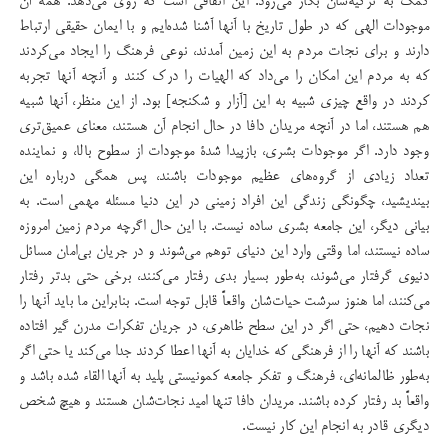
کمک به تزکیه‌شان بکار می‌رود. این اتفاقی است که روی می‌دهد. همه آن
موجودات الهی که در طول تاریخ با آنها آشنا شده‌ایم و با ایمان حقیقی ارتباط
دارند و برای نجات مردم به این زمین آمدند، نوعی فرهنگ را ایجاد می‌کردند
که به مردم این امکان را می‌داد که الهیات را درک کنند و آنچه آنها تجربه
کردند در واقع چیزی شبیه به این [آزار و شکنجه] بود. از این منظر، آنها شبیه
هم هستند، اما در آنچه مریدان دافا در حال انجام آن هستند، معنای عمیق‌تری
وجود دارد. اگر موجودات بشری، بازپیدا شدۀ‌ موجودات از سطوح بالا، و نماینده
تعداد زیادی از گروه‌های عظیم موجودات باشند، پس همگی درباره این
بیندیشید، چگونگی زندگی این افراد زمینی در این دنیا مسئله مهمی است. به
بیانی دیگر، این جامعه بشری ساده نیست. با این حال اگرچه مردم زمین امروزه
ساده نیستند، اما وقتی وارد این دنیای توهم می‌شوند و در جریان بی‌امان مسائل
دنیوی گرفتار می‌شوند، به‌طور بسیار بدی رفتار می‌کنند، برخی حتی بدتر رفتار
می‌کنند، اما هنوز سرشت حیات‌‌شان واقعاً قابل توجه است. بنابراین ما باید آنها را
نجات دهیم، حتی اگر در این سطح ظاهری، در جریان تفکرات مدرن گیر افتاده
باشند که آنها را از فرهنگی که خدایان به آنها اعطا کردند جدا می‌کند یا حتی اگر
به‌طور ظالمانه‌ای، فرهنگ و تفکر جامعه کمونیستی پلید به آنها القاء شده باشد و
واقعاً بد رفتار ‌کرده باشند. مریدان دافا تنها امید نجات‌شان هستند و هیچ شخص
دیگری قادر به انجام این کار نیست.