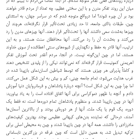
درباره روند‌های فعلی تفکر متوجه شده‌ام. در ابتدا تماشا می‌کردم تا ببینم که در
میان این روند تفکر مدرن و با این سختی عظیم، چه تعداد از مردم قادر خواهند
بود بر آن چیره شوند؟ اما درواقع متوجه شدم که در سراسر جهان، به استثنای
چین، طبقات بالای جامعه، تا حد زیادی تحت‌تأثیر قرار نگرفته‌اند، هرچند آن
چیزها به‌شدت سعی داشتند آنها را تحت‌تأثیر قرار دهند. آنها چیزهای مدرن را رد
می‌کنند و به‌شدت آن را رد می‌کنند. آنها محافظان سنت هستند. و به این
ترتیب، آنها قادر به حفظ و نگهداری از شیوه‌های سنتی اعطا‌شده از سوی خداوند
هستند. اما در چین این‌گونه نیست. در آنجا، مردم آنقدر تحت آموزش تفکر
اهریمنی کمونیست قرار گرفته‌اند که نمی‌توانند نیکی را از پلیدی تشخیص دهند
و کاملاً پذیرای هر چیزی هستند که توسط شیاطین انسان‌نمای بازپیدا شده در
غرب هدایت‌ می‌شود، تمام جامعه چینی، کم و بیش به این شکل عمل می‌کنند.
اما چرا چین به این شکل است؟ آنچه دربارۀ پادشاهان و فرمانروایان دنیا آموزش
دادم و آنچه با ظهور دموکراسی برای آنها اتفاق افتاده است را به یاد بیاورید:
آنها در چین بازپیدا شدند. و منظورم پادشاهان تمام دوره‌ها است، نه فقط یک
دوره، یک قوم یا یک ملت. آنها از هر دوره‌ای بودند و از بالاترین آسمان‌ها
آمدند، درحالی که نماینده بدن‌های کیهانی عظیمی بودند بهترین کیفیت‌های
مادرزادی را داشتند. همه آنها در چین بازپیدا شدند و چین به محیطی اصلی برای
تزکیه تبدیل شد. به همین دلیل است که چین غرقه در بزرگترین نابسامانی