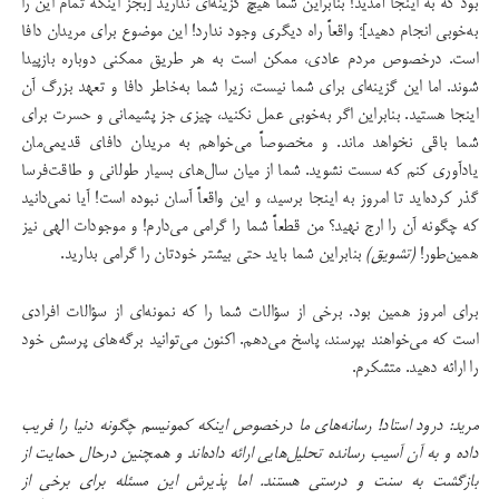
بود که به اینجا آمدید! بنابراین شما هیچ گزینه‌ای ندارید [بجز اینکه تمام این را
به‌خوبی انجام دهید]؛ واقعاً راه دیگری وجود ندارد! این موضوع برای مریدان دافا
است. درخصوص مردم عادی، ممکن است به هر طریق ممکنی دوباره بازپیدا
شوند. اما این گزینه‌ای برای شما نیست، زیرا شما به‌خاطر دافا و تعهد بزرگ آن
اینجا هستید. بنابراین اگر به‌خوبی عمل نکنید، چیزی جز پشیمانی و حسرت برای
شما باقی نخواهد ماند. و مخصوصاً می‌خواهم به مریدان دافای قدیمی‌مان
یادآوری کنم که سست نشوید. شما از میان سال‌های بسیار طولانی و طاقت‌فرسا
گذر کرده‌اید تا امروز به اینجا برسید، و این واقعاً آسان نبوده است! آیا نمی‌دانید
که چگونه آن را ارج نهید؟ من قطعاً شما را گرامی می‌دارم! و موجودات الهی نیز
همین‌طور!
(تشویق)
بنابراین شما باید حتی بیشتر خودتان را گرامی بدارید.
برای امروز همین بود. برخی از سؤالات شما را که نمونه‌ای از سؤالات افرادی
است که می‌خواهند بپرسند، پاسخ می‌دهم. اکنون می‌توانید برگه‌های پرسش خود
را ارائه دهید. متشکرم.
مرید: درود استاد! رسانه‌های ما درخصوص اینکه کمونیسم چگونه دنیا را فریب
داده و به آن آسیب رسانده تحلیل‌هایی ارائه داده‌اند و همچنین درحال حمایت از
بازگشت به سنت و درستی هستند. اما پذیرش این مسئله برای برخی از