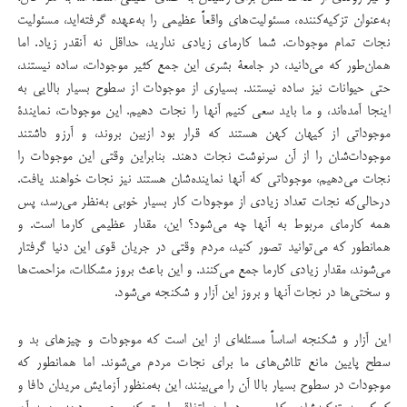
به‌عنوان تزکیه‌کننده، مسئولیت‌های واقعاً عظیمی را به‌عهده گرفته‌اید، مسئولیت
نجات تمام موجودات. شما کارمای زیادی ندارید، حداقل نه آنقدر زیاد. اما
همان‌طور که می‌دانید، در جامعۀ بشری این جمع کثیر موجودات، ساده نیستند،
حتی حیوانات نیز ساده نیستند. بسیاری از موجودات از سطوح بسیار بالایی به
اینجا آمده‌اند، و ما باید سعی کنیم آنها را نجات دهیم. این موجودات، نمایندۀ
موجوداتی از کیهان کهن هستند که قرار بود ازبین بروند، و آرزو داشتند
موجودات‌شان را از آن سرنوشت نجات دهند. بنابراین وقتی این موجودات را
نجات می‌دهیم، موجوداتی که آنها نماینده‌شان هستند نیز نجات خواهند یافت.
درحالی‌که نجات تعداد زیادی از موجودات کار بسیار خوبی به‌نظر می‌رسد، پس
همه کارمای مربوط به آنها چه می‌شود؟ این، مقدار عظیمی کارما است. و
همانطور که می‌توانید تصور کنید، مردم وقتی در جریان‌ قوی این دنیا گرفتار
می‌شوند، مقدار زیادی کارما جمع می‌کنند. و این باعث بروز مشکلات، مزاحمت‌ها
و سختی‌ها در نجات آنها و بروز این آزار و شکنجه می‌شود.
این آزار و شکنجه اساساً مسئله‌ای از این است که موجودات و چیزهای بد و
سطح پایین مانع تلاش‌های ما برای نجات مردم می‌شوند. اما همانطور که
موجودات در سطوح بسیار بالا آن را می‌بینند، این به‌منظور آزمایش مریدان دافا و