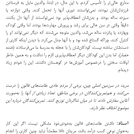
مدارج عالی‌تر را تأسیس کردم. با این حال، در ابتدا، والدین مایل به فرستادن
فرزندان‌شان نبودند، نمی‌توانستند دوری آنها را تحمل کنند. وقتی دوازده یا
سیزده‌ ساله بودند و بدن‌شان انعطاف‌پذیر بود نمی‌توانستند از آنها دل بکنند،
دقیقاً وقتی در سن عالی برای رشد و پرورش مهارت‌ها بودند. اما وقتی کودک
چهارده یا پانزده ساله می‌شد، والدین متوجه می‌شدند که دیگر نمی‌توانند او را
کنترل کنند، چراکه گستاخ شده بود و با آنها جدل می‌کرد. با دیدن اینکه کاری از
دست‌شان ساخته نیست، کودکان‌شان را با عجله به مدرسۀ ما می‌فرستادند (
خنده
حضار).
اما بدن‌ این کودکان دیگر انعطاف‌پذیری لازم را نداشت و به همین خاطر
اوقات سختی را درخصوص آموزش‌ها در کوهستان داشتند. این را خودم زیاد
دیده‌ام.
مرید: در سرزمین اصلی چین، برخی از مردم عادی علامت‌های فالون را درست
می‌کنند و هم‌تمرین‌کنندگان در برخی مناطق، تعداد زیادی از آنها را به‌صورت
آنلاین سفارش دادند تا در میان شاگردان توزیع کنند. تمرین‌کنندگان درباره این
موضوع اختلاف نظر دارند.
استاد:
داشتن علامت‌های فالون به‌خودی‌خود مشکلی نیست. اگر این کار
به‌عنوان نوعی کسب درآمد باشد، مریدان دافا مطمئناً نباید چنین کاری را انجام