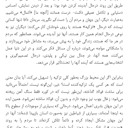
طریق این روند درحال آبدیده کردن خود بود؛ و بعد از دیدن نمایش، احساس
دستیابی و تکامل عمیقی داشت- درست همانند [آنچه ما] «کمال» می‌نامیم.
به‌عبارت دیگر، این جهان و مردم آن را دست‌کم نگیرید. مریدان دافا تنها کسانی
نیستند که درحال «تزکیه» هستند یا روی خودشان کار می‌کنند؛ دیگران نیز به
نوعی درحال انجام همین کار هستند. آنها نیز آبدیده می‌شوند. همانطور که مردم
در هر جا که هستند، زندگی خود را به پیش می‌برند، به مشاغل خود می‌پردازند و
با مشکلاتی مواجه می‌شوند، درباره آن مسائل فکر می‌کنند و در این دنیا عمل
می‌کنند، همه آنها، در جدال بین نیکی و پلیدی، درحال تصمیم‌گیری و
انتخاب‌هایی هستند که آینده آنها را تحت‌تأثیر قرار می‌دهد.
بنابراین اگر این محیط بزرگ به‌طور کلی تزکیه را تسهیل می‌کند، آیا بدان معنی
است که هر کسی یک تزکیه‌کننده است؟ خیر، این‌گونه نیست. احتمالاً می‌دانید
برای ساخت فولاد گداخته، این‌طور نیست که در کوره فقط سنگ آهن ریخته
می‌شود: زغال چوب نیز وجود دارد. و بدون آن، فولاد ساخته نمی‌شود. همین ایده
در این جهان بشری اعمال می‌شود. درحالی که بسیاری از موجودات از سطوح بالا
به اینجا آمده‌اند، بسیاری از شیاطین نیز به‌صورت انسان بازپیدا شده‌اند؛ آنها در
این جهان مشکل ایجاد کرده و دائماً تلاش کرده‌اند تا مردم را به روند
«جدیدی» از تفکر سوق دهند. آنها باعث می‌شوند مردم به روش‌های تفکر