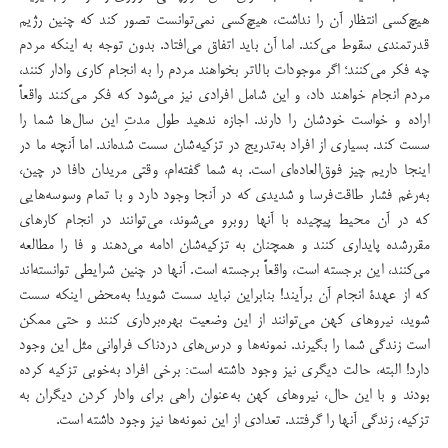
هیچ‌کسی انتظار آن را نداشت، هیچ‌کسی نمی‌توانست تصور کند که چنین رژیم
قدرتمندی سقوط می‌کند. اما آن باید اتفاق می‌افتاد. بدون توجه به اینکه مردم
چه فکر می‌کنند؛ اگر موجودات بالاتر بخواهند مردم را به انجام کاری وادار کنند،
مردم انجام خواهند داد، و این شامل افرادی نیز می‌شود که فکر می‌کنند واقعاً
اراده و خواست خودشان را دارند. اجازه ندهید طول مدتِ این سال‌ها شما را
سست کند. بسیاری از افراد به‌تدریج در تزکیه‌شان سست ‌شده‌اند. اما آنچه ما در
اینجا داریم چیز فوق‌العاده‌ای است. به شما گفته‌ام، وقتی مریدان دافا در چین،
به‌رغم فشار طاقت‌فرسا و شدیدی که در آنجا وجود دارد و با تمام وسوسه‌هایی
که در آن محیط پیچیده با آنها روبرو می‌شوند، می‌توانند در انجام کارهای
مقررشده پایداری کنند و همچنان به تزکیه‌شان ادامه می‌دهند و فا را مطالعه
می‌کنند، این برجسته است، واقعاً برجسته است. آنها در چنین شرایطی توانسته‌اند
که از عهدۀ انجام آن برآیند! بنابراین نباید سست شوید! به‌محض اینکه سست
شوید، نیروهای کهن می‌توانند از این وضعیت بهره‌برداری کنند و حتی ممکن
است زندگی شما را بگیرند. نمونه‌ها و درس‌های دردناک فراوانی مثل این وجود
دارد! البته، حالت دیگری نیز وجود داشته است: برخی افراد به‌خوبی تزکیه کرده
بودند و با این حال، نیروهای کهن به‌عنوان راهی برای وادار کردن دیگران به
تزکیه، زندگی آنها را گرفتند. تعدادی از این نمونه‌ها نیز وجود داشته است.