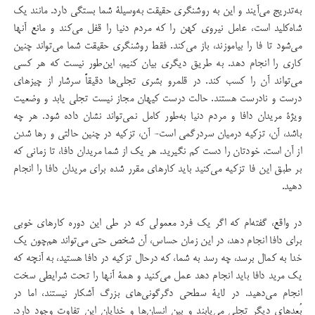
به‌تدریج می‌آیند و این به روشنگری حقیقت به‌وسیلۀ شما بستگی دارد. مانند یك
شاه‌كلید است، عامل نیروی كهن را كه مردم دنیا را قفل می‌كند و مانع آنها
می‌‌شود تا فا را بیاموزند، باز می‌كند. فقط روشنگری حقیقت شما می‌تواند چنین
كاری را انجام دهد. به طریق دیگری بیان كنیم، این‌طور نیست که هر كسی
می‌تواند آن را كسب كند. در قلمرو بشری تجلی‌ها دقیقاً سرشار از چیزهای
درست و نادرست هستند. حالت درست كیهان مجاز نیست تجلی یابد و وضعیت
ویژۀ مریدان دافا و مردم دنیا به‌طور كامل نمی‌تواند نشان داده شود. هر چه
باشد، آن، تزكیه درمیان سردرگمی است- آن، تزكیه‌ در چنین حالتی و رها شدن
از آن است. خودتان را دست كم نگیرید. هر یک از شما مریدان دافا، تا زمانی كه
بر طبق این فا تزكیه می‌كنید باید كارهای مقرر شده برای مریدان دافا را انجام
دهید.
در واقع، گفته‌ام كه اگر یك فرد معمولی كه در طی این دوره كارهای خوبی
برای دافا انجام دهد، در این زمان حساس، آن شخص حتی می‌تواند هم‌چون یك
خدا به كمال برسد، چه رسد به شما، كه درحال تزکیه در دافا هستید، به آنچه كه
یك مرید دافا باید انجام دهد عمل می‌كنید و همۀ آنها را تحت شرایطی سخت
انجام می‌دهید. در لایۀ سطحی دگرگونی‌های بزرگ آشكار نیستند، اما در
بُعدهای دیگر تجلی می‌یابند و بین انسان‌ها و خدایان این تفاوت وجود دارد.