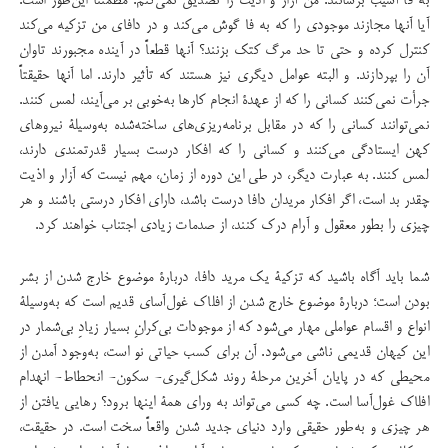
به فا آسیب برسانند. من آزار و اذیت را تصدیق نمی‌كنم. مطمئناً این‌طور است.
آیا آنها مجازند موجودی را كه به فا گوش می‌كند و در دافای من تزكیه می‌كند
كنترل كرده و حتی تا حد مرگ كتك بزنند؟ آنها قطعاً در آینده مجبورند تاوان
آن را بپردازند. و البته عوامل دیگری نیز هستند که تأثیر دارند. اما آنها حقیقتاً
جرأت نمی‌كنند كسانی را كه از عهدۀ انجام كارها به‌خوبی بر می‌آیند، لمس كنند.
نمی‌توانند كسانی را كه در مقابل برنامه‌ریزی‌های ساخته‌شده به‌وسیلۀ نیروهای
كهن ایستادگی می‌كنند و كسانی را كه افكار درست بسیار قدرتمندی دارند،
لمس كنند. به عبارت دیگر، در طی این دوره از زمان، مهم نیست كه آزار و اذیت
چقدر بد است، اگر افكار مریدان دافا درست باشد، دارای افكار درستی باشند و هر
چیزی را بطور معقول و آرام درك كنند، از صدمات زیادی اجتناب خواهند كرد.
شما باید آگاه باشید كه تزكیۀ یك مرید دافا، دربارۀ موضوع خارج شدن از بشر
بودن است؛ دربارۀ موضوع خارج شدن از افلاك غول‌آسای قدیم است كه به‌وسیلۀ
انواع و اقسام عواملی مهار می‌شود که از موجودات بی‌كران‌ِ بسیار زیاد‌ِ بی‌شمار در
این كیهان قدیمی ناشی می‌شود. آن برای كسب حیاتی نو است، به‌وجود ‌آمدن از
محیطی كه در پایان آخرین مرحلۀ روند شكل‌گیری- سكون- انحطاط- انهدام
افلاك غول‌آسا است. چه كسی می‌تواند به ورای همۀ اینها برود؟ رهایی یافتن از
هر چیزی و به‌طور حقیقی وارد دنیای جدید شدن واقعاً سخت است. در حقیقت،