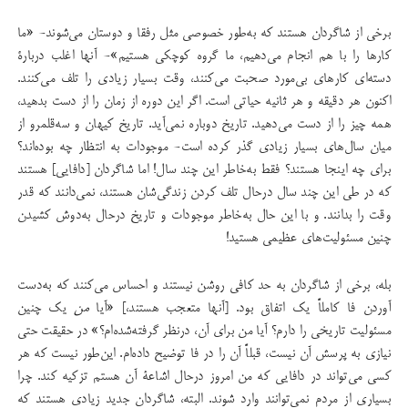
برخی از شاگردان هستند كه به‌طور خصوصی مثل رفقا و دوستان می‌شوند- «ما
كارها را با هم انجام می‌دهیم، ما گروه كوچكی هستیم»- آنها اغلب دربارۀ
دسته‌ای كارهای بی‌مورد صحبت می‌كنند، وقت بسیار زیادی را تلف می‌كنند.
اكنون هر دقیقه و هر ثانیه حیاتی است. اگر این دوره از زمان را از دست بدهید،
همه چیز را از دست می‌دهید. تاریخ دوباره نمی‌آید. تاریخ كیهان و سه‌قلمرو از
میان سال‌های بسیار زیادی گذر كرده است- موجودات به انتظار چه بوده‌اند؟
برای چه اینجا هستند؟ فقط به‌خاطر این چند سال! اما شاگردان [دافایی] هستند
كه در طی این چند سال درحال تلف کردن زندگی‌شان هستند، نمی‌دانند كه قدر
وقت را بدانند. و با این حال به‌خاطر موجودات و تاریخ درحال به‌دوش کشیدن
چنین مسئولیت‌های عظیمی هستید!
بله، برخی از شاگردان به حد كافی روشن نیستند و احساس می‌كنند كه به‌دست
آوردن فا كاملاً یك اتفاق بود. [آنها متعجب‌ هستند،] «آیا
من
یك چنین
مسئولیت تاریخی را دارم؟ آیا من برای آن، درنظر گرفته‌شده‌ام؟» در حقیقت حتی
نیازی به پرسش آن نیست، قبلاً آن را در فا توضیح داده‌ام. این‌طور نیست که هر
كسی می‌تواند در دافایی كه من امروز درحال اشاعۀ آن هستم تزكیه كند. چرا
بسیاری از مردم نمی‌توانند وارد شوند. البته، شاگردان جدید زیادی هستند كه