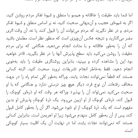
اما شما باید حقیقت را عاقلانه و هم‌سو با منطق و شیوۀ تفكر مردم روشن كنید.
اگر به شیوه‌ای عجیب و آن‌جهانی صحبت كنید، نه بر اساس منطق و شیوۀ تفكر
مردم، و در نظر نگیرید كه مردم می‌توانند آن را قبول كنند یا نه، آن وقت اثری
مضر می‌گذارید و نتیجه عكس آن‌چیزی است که منظور نظر است. مطمئن باشید
كه آن را به‌طور عاقلانه و با متانت انجام می‌دهید. هنگامی كه برای مردم
حقیقت را روشن می‌كنید باید سطح پذیرش آنها را در نظر بگیرید. قادر خواهید
بود این را مشاهده كرده و ببینید، بنابراین روشنگری حقیقت را باید به‌خوبی
انجام دهید. فقط به‌خاطر انجام تشریفات نروید صحبت كنید. البته كسانی
هستند كه قطعاً نمی‌توانند نجات یابند، چراکه به‌طور كلی تمام راه را در جهت
مخالف رفته‌اند. آن نوع فرد، دیگر هیچ چیز درستی ندارد و هنگامی كه با او
صحبت می‌كنید نمی‌تواند آن را بپذیرد چراکه هر وقت كه او ذره‌ای كوچك را
قبول كند، ذره‌ای كوچك از او ازبین می‌رود. یك ذرۀ كوچك‌ِ پذیرشِ او بدین
مفهوم است كه یك ذرۀ كوچك از او نابود می‌شود. اگر آن را به‌طور كامل قبول
كند، پس از آن به‌طور كامل منهدم می‌شود زیرا او اهریمن است. بنابراین كسانی
هستند كه نمی‌توانند نجات یابند، اما در نهایت آن یك اقلیت بسیار كوچكی
است.