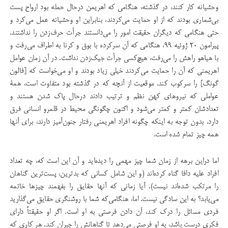
وحشیانه كار كنند، در گذشته، هنگامی كه اهریمن درحال حمله بود ارواح پست
بی‌شماری بودند كه از او حمایت می‌كردند، بنابراین او وحشیانه عمل می‌كرد و
حتی هنگامی كه دیگران حقیقت امور را می‌دانستند جرأت حرف‌زدن را نداشتند.
پیرامون ۲۰ ژوئیه ۹۹، هنگامی كه آن سركرده با بوق و كرنا به اطراف می‌رفت و
با هیاهو راهش را می‌رفت، هیچ‌كسی جرأت جیك‌زدن نداشت. در آن زمان عوامل
اهریمنی که آن را حمایت می‌كردند خیلی زیاد بودند و او می‌خواست كه [فالون
گونگ] را سركوب كند. موقعیت از آنچه كه در گذشته بود متفاوت است، همۀ
عواملی که نیروهای کهن نظم و ترتیب دادند درحال پاک ‌شدن هستند و
تعدادشان كمتر و كمتر می‌شود و اكنون چگونگی محیط در قلمرو انسانی فرق
دارد. بدون توجه به اینکه چگونه افراد اهریمنی رفتار جنون‌آمیز دارند، برای آنها
همه چیز تمام شده است.
اما در‌این برهه از زمان شما چیز مهمی را دیده‌اید و آن این است كه، چه تعداد
افراد ‌علیه دافا گناه كرده‌اند (و این شامل كسانی كه بد‌ترین، پست‌ترین گناهان
را مرتكب شده‌اند نیست). آیا زمانی كه آنها حقایق را بفهمند چیز‌ها خاتمه
می‌یابد؟ به این سادگی نیست. اما، هنگامی‌كه شما با روشنگری حقایق می‌گذارید
فردی مسائل را درك كند، آن دادن فرصتی به او است. اگر او حقیقتاً دارای
فكری درست باشد، به او فرصتی می‌دهد تا گناهانش را جبران کند. هر كاری كه