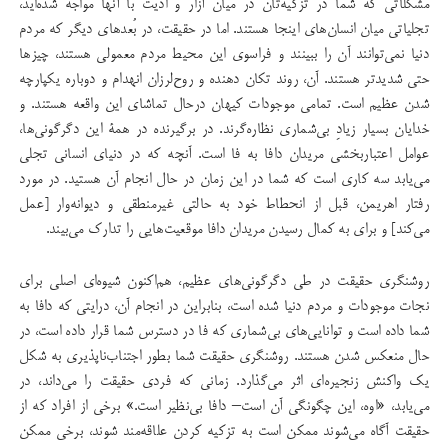
مشكلاتی كه شما در تزكیه‌تان در میان آزار و اذیت با آنها مواجه شده‌اید،
تجلیاتی میان انسان‌های اینجا هستند. اما در حقیقت، در بُعدهای دیگر كه مردم
دنیا نمی‌توانند آن را ببینند و فراسوی این محیط مردم معمولی هستند، چیزها
حتی شدید‌تر هستند. آن، روند تكان دهنده و روح‌لرزان انهدام و دوباره یكپارچه
شدن عظیم است. تمامی موجودات كیهان درحال تماشای این واقعه هستند. و
خدایان بسیار زیاد‌ِ بی‌شماری نظاره‌گرند. در برگیرنده در همۀ این دگرگونی‌ها،
عوامل اعتباربخشی مریدان دافا به فا است. آنچه كه در دنیای انسانی تجلی
می‌یابد سه كاری است كه شما در این زمان در حال انجام آن هستید. در مورد
رفتار اهریمن، قبل از انحطاط خود به حالتی غیرمنطقی و دیوانه‌وار [عمل
می‌كند] و برای به كمال رسیدن مریدان دافا موقعیت‌هایی را تدارك می‌بیند.
روشنگری حقیقت در طی دگرگونی‌های عظیم، هم‌اكنون شیوه‌ای اصلی برای
نجات موجودات و مردم دنیا شده است، بنابراین در انجام آن، درایتی كه دافا به
شما داده است و توانایی‌های بی‌شماری كه فا در دسترس شما قرار داده است، در
حال منعكس شدن هستند. روشنگری حقیقت شما بطور اجتناب‌ناپذیری به شکل
یك واكنش زنجیره‌ای اثر می‌گذارد. زمانی كه فردی حقیقت را می‌داند، در
می‌یابد، «اوه، این چگونگی آن است– دافا بی‌نظیر است.» برخی از افراد كه از
حقیقت آگاه می‌شوند ممكن است به تزکیه کردن علاقه‌مند شوند، برخی ممکن