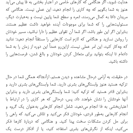
هدایت شوید، اگر هنگامی که كارهای خاصی در اعتبار بخشی به فا پیش می‌آید
هنوز به شما بگویم كه چه كاری را انجام دهید، این عملی نیست. هنگامی كه
مریدان دافا به كمال می‌رسند، ثمره و سطح شما پایین نیست و به‌عبارت دیگر،
مسئولیت‌هایی را كه شما برای موجودات آینده خواهید داشت عظیم هستند.
بنابراین اگر این طور باشد، اگر شما آن تقوای عظیم را دارا نباشید، مسیر خودتان
را روشن نسازید و هنگامی كه لازم است كارهایی را مستقلاً انجام دهید؛ ندانید
كه چه‌كار كنید، این امر عملی نیست. ازاین‌رو عمداً این دوره از زمان را به شما
داده‌ام تا اینكه بتوانید برای متعادل كردن خودتان و بالغ شدن، فرصت‌هایی را
داشته باشید.
در حقیقت، به آرامی درحال مشاهده و دیدن هستم. ازآنجاكه همگی شما در حال
تزكیه هستید هنوز وابستگی‌های بشری دارید. شما وابستگی‌های بشری دارید و
بنابراین قادر هستید که تزکیه کنید؛ شما وابستگی‌های بشری دارید و بنابراین
آنها خودشان را نشان خواهند داد. پس، درحالی كه هر كاری را در ارتباط با
اعتباربخشی به فا انجام می‌دهید، شامل انجام كارهایی به‌عنوان یك گروه و
انجام كارهایی به‌طور فردی، خودتان فكر می‌کنید و تلاش می‌كنید كه راهی را
برای حل كردن مشكلاتِ سخت پیدا كنید. و هنگامی كه دربارۀ كارها فکر
می‌کنید، اینكه از نگرش‌های بشری استفاده ‌كنید، یا از افكار درست یك