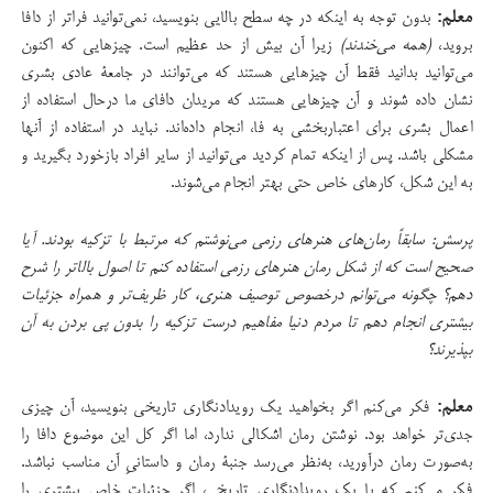
معلم:
بدون توجه به اینکه در چه سطح بالایی بنویسید، نمی‌توانید فراتر از دافا
بروید،
(همه می‌خندند)
زیرا آن بیش از حد عظیم است. چیزهایی که اکنون
می‌توانید بدانید فقط آن چیزهایی هستند که می‌توانند در جامعۀ عادی بشری
نشان داده شوند و آن چیزهایی هستند که مریدان دافای ما درحال استفاده از
اعمال بشری برای اعتباربخشی به فا، انجام داده‌اند. نباید در استفاده از آنها
مشکلی باشد. پس از اینکه تمام کردید می‌توانید از سایر افراد بازخورد بگیرید و
به این شکل، کارهای خاص حتی بهتر انجام می‌شوند.
پرسش: سابقاً رمان‌های هنرهای رزمی می‌نوشتم که مرتبط با تزکیه بودند. آیا
صحیح است که از شکل رمان هنرهای رزمی استفاده کنم تا اصول بالاتر را شرح
دهم؟ چگونه می‌توانم درخصوص توصیف هنری، کار ظریف‌تر و همراه جزئیات
بیشتری انجام دهم تا مردم دنیا مفاهیم درست تزکیه را بدون پی بردن به آن
بپذیرند؟
معلم:
فکر می‌کنم اگر بخواهید یک رویدادنگاری تاریخی بنویسید، آن چیزی
جدی‌تر خواهد بود. نوشتن رمان اشکالی ندارد، اما اگر کل این موضوع دافا را
به‌صورت رمان درآورید، به‌نظر می‌رسد جنبۀ رمان و داستانیِ آن مناسب نباشد.
فکر می‌کنم که با یک رویدادنگاری تاریخی، اگر جزئیات خاص بیشتری را