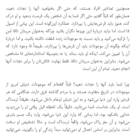
همچنین تعدادی افراد هستند، که حتی اگر بخواهید آنها را نجات دهید،
همان‌طور كه قبلاً گفتم، حتی اگر شما به آن شخص یك فرصت بدهید و او درک
کند، هنوز باید قرض‌هایش را بپردازد. عملكرد این‌گونه است. این بیانی از اصول
فا است. اما نباید دربارۀ این چیزها نگران باشید چراکه به‌عنوان مریدان دافا
شَن
را تزكیه می‌كنید و باید نسبت به موجودات زنده شفقت داشته باشید. و اما دربارۀ
اینكه چگونه آن موجودات باید آن قرض‌ها را بپردازند، طبیعتاً فا وجود دارد که
آن را تعیین می‌کند. اینكه او باید بماند یا نه به‌وسیلۀ استانداردهای فا مشخص
می‌شود. بنابراین به‌عنوان مریدان دافا، فقط نهایت تلاش‌تان را برای نجات آنها
انجام دهید، تمام آن این است.
چرا شما باید آنها را نجات دهید؟ قبلاً گفته‌ام كه موجودات دنیای امروز از
موجودات در تاریخ متفاوت هستند و با مردم گذشته فرق دارند. هنگامی كه هر
فردی وارد این دنیا می‌شود و به این دنیای اوهام داخل می‌شود، حقیقتاً ترسناك
است. او یك خداست، شما می‌دانید، دقیقاً یك لحظه قبل وقتی او را می‌دیدید
خدایی باشكوه بود، اما زمانی كه وارد این دنیا می‌شود، وارد یك جسم بشری
می‌شود و آن مغز پاک می‌شود، واقعاً ترسناك است و حالا تشخیص او سخت
است، بنابراین بر اساس اعمال او نمی‌توانید مبدأ زندگی او را بگویید، نمی‌توانید