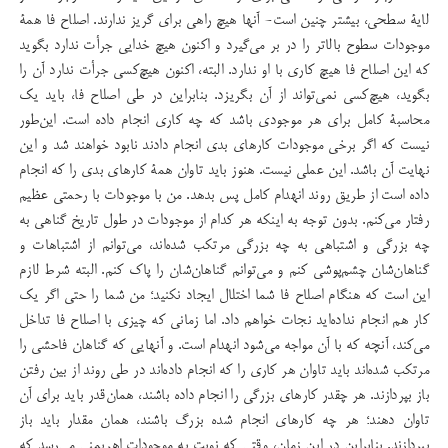
لایۀ سطحی، بیشتر چنین است- آنها هیچ راهی برای گریز ندارند. اصلاح فا همۀ
موجودات سطوح بالاتر را در بر می‌گیرد و اكنون هیچ خدایی جرأت ندارد بگوید
كه این اصلاح فا هیچ كاری با او ندارد. البته، اكنون هیچ‌كسی جرأت ندارد آن را
بگوید، هیچ‌كسی نمی‌تواند از آن بگریزد. بنابراین در طی اصلاح فا، باید یك
محاسبۀ کامل برای هر موجودی باشد كه چه كاری انجام داده است. این‌طور
نیست كه اگر برخی موجودات کارهای بدی انجام دادند نابود خواهند شد و این
نهایت آن باشد. این عملی نیست. هنوز باید تاوان همۀ كارهای بدی را كه انجام
داده است از طریق روند انهدام كامل پس بدهد. من با موجودات با رحمتی عظیم
رفتار می‌كنم. بدون توجه به اینکه هر كدام از موجودات در طول تاریخ گناهی به
چه بزرگی و اشتباهی به چه بزرگی مرتكب شده‌اند، می‌توانم از اشتباهات و
گناهان‌شان چشم‌پوشی كنم و می‌توانم گناهان‌شان را پاك كنم. البته شرط لازم
این است كه هنگام اصلاح فا شما اختلال ایجاد نكنید؛ من شما را حتی اگر یک
كار هم انجام نداده‌اید نجات خواهم داد. اما زمانی كه چیزی با اصلاح فا تداخل
می‌كند، آنچه كه با آن مواجه می‌شود انهدام است. و آنهایی كه گناهان فاحشی را
مرتكب شده‌اند باید تاوان هر كاری را كه انجام داده‌اند در طی روند از بین رفتن
باز بپردازند. هر چقدر کارهای بزرگی را انجام داده باشند، همان‌قدر باید برای آن
تاوان دهند؛ هر چه كارهای انجام شده بزرگ باشند، همان مقدار باید باز
بپردازند. بنابراین در این زمان، وقتی كه نوبت به موجودات اهریمنی می‌رسد كه