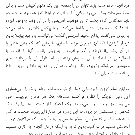
فرد انجام داده است، باید تاوان آن را بدهد- این یک قانون كیهان است و برای
همۀ موجودات به‌کار می‌رود. وقتی آزار و اذیت در ابتدا آغاز شد، چه تعداد مردم
‌باید همكاری كرده ‌باشند تا آن موقعیت اهریمنی را در آن وقت به‌وجود آورده
باشند؟ اگر مردم چنین نقشی را ایفا نمی‌كردند و هیچ‌كسی كاری را انجام نمی‌داد
یا چیزی نمی‌گفت، آیا آن محیط اهریمنیِ گذشته می‌توانست به‌وجود بیاید؟ بدون
در‌نظر گرفتن اینكه آنها در چین بودند یا خارج، تا زمانی كه یك چنین نقشی را
در آن روند ایفا کردند و آزار و اذیت را به پیش ‌راندند، آنها با كلمات یا
اعمال‌شان در امتداد با آن به پیش ‌رفتند و باید تاوان آن را بپردازند. هیچ
موجودی نمی‌تواند بگریزد، مگر اینكه صدماتی را كه به دافا و مریدان دافا
رسانده ‌است جبران كند.
خدایان تمام كیهان با چشمانی کاملاً باز خیره شده‌اند. بوداها و خدایان بی‌شماری
این زمین كوچك را نظاره‌ می‌کنند، مشتاقانه فكر هر فرد را می‌بینند. حتی
می‌ترسند مژه بزنند، زیرا نمی‌خواهند یك لحظه را از دست بدهند یا یك فكر
شخص از دست‌شان در برود. در این زمان، من دربارۀ این‌چیز‌ها صحبت می‌کنم
تا به شما بگویم كه به‌آرامی، به‌طور منطقی و بهتر، آنچه را كه هم‌اكنون درحال
انجامش هستید درك كنید. بدون توجه به اینکه درحال انجام چه کاری هستید،
مریدان دافا باید اعتباربخشی به فا را در درجۀ اول اهمیت قرار دهند.