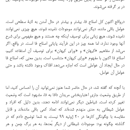
در بر گرفته می‌شوند.
درواقع اكنون کل اصلاح فا، بیشتر و بیشتر در حال آمدن به لایۀ سطحی است.
عوامل باقی مانده، دیگر نمی‌توانند موجودات نامیده شوند، هیچ چیزی نمی‌توانند
نامیده شوند، هیچ زبانی برای توصیف اینكه چه هستند و هیچ مفهومی برای شرح
آنها وجود ندارد، اما همه چیز در این فرآیند پایانیِ اصلاح فا است. در واقع، اگر
می‌شد از مفاهیم «كیهان» و «ورای كیهان» برای توصیف آن استفاده كنیم،
اصلاح فا اكنون با مفهوم «ورای كیهان» متناسب است. بدین معنی كه، اصلاح فا
در حال ایجاد آن عواملی است که اجازه می‌دهد افلاک وجود داشته باشد و حتی
عوامل‌ِ آن عوامل.
با آنچه که گفته شد،‌ در حال حاضر شما هنوز نمی‌توانید آن را احساس كنید، اما
از طریق وضعیت جاری‌‌ِ اعتباربخشی مریدان دافا به فا، مشهود است که وضعیت
تغییر کرده است. شیاطین دیگر نمی‌توانند ادامه دهند، بدین دلیل كه افراد و
عوامل شیطانی به حدی منهدم شده‌اند كه تعداد كمی باقی مانده‌اند و قابل
مقایسه با چگونگی كارها در ۲۰ ژوئیه ۹۹ نیست. به شما توضیح دادم كه در
گذشته چگونه بود: موجودات شیطانی از دیگر بُعدها، به هر برگ چمن و هر