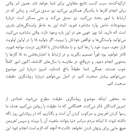
تزكیه‌كننده، سبب کسب نتایج متفاوتی برای شما خواهد شد. همین امر وقتی
برای انجام كارها با یكدیگر همكاری می‌كنید نیز صدق می‌كند. و زمانی كه در
ارتباط با امور بحث می‌كنید، نیز صدق می‌كند و حتی ممكن است دربارۀ
موضوعات خاص وارد مشاجره شوید. البته این به خاطر وابستگی‌های بشری
است که دارید. اما چیز خوبی هم در این باره وجود دارد. وقتی مشاجره می‌کنید،
می‌توانید وابستگی‌ها و نواقص خودتان را ببینید. اگر بتوانید فا را در اولین اولویت
قرار دهید، منیت خود را رها كنید و با مشكلات‌تان با افكاری درست مواجه شوید،
قادر خواهید بود فوراً تصمیم بگیرید و در ارتباط با اعتباربخشی به فا كارها را
به‌خوبی انجام دهید. و درواقع، در مقایسه با سال‌های گذشته، اكنون امور كاملاً‌
خوب هستند. همگی شما حقیقتاً بالغ شده‌اید. امروز دربارۀ این موضوع
نمی‌خواهم بیشتر صحبت كنم. در اصل می‌خواهم دربارۀ روشنگری حقیقت
صحبت كنم.
به محض اینکه موضوع روشنگری حقیقت مطرح می‌شود، تعدادی از
تمرین‌كنندگان فكر می‌كنند، «هنگامی كه ما حقیقت را روشن می‌كنیم، هدف ما
رسوا کردن اهریمن و سركوب كردن آن است و بگذاریم كه در روشنایی روز نگه
داشته شوند تا اینكه مردم سراسر دنیا بتوانند ماهیت آن را ببینند و سپس اهریمن
هیچ جایی برای پنهان شدن نخواهد داشت.» آنچه كه لازم است انجام شود این