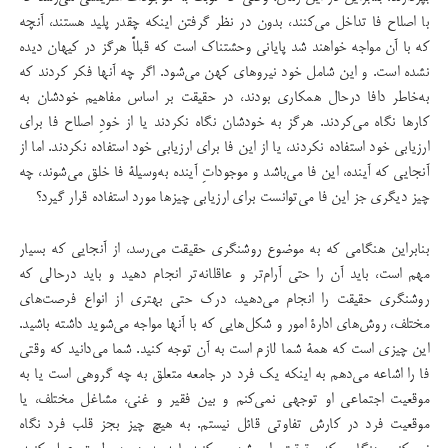
با اصلاح فا تداخل می‌كنند، بدون در نظر گرفتن اینكه چقدر پلید هستند، آنچه
كه با آن مواجه خواهند شد پایانی وحشتناك است كه قبلاً هرگز در كیهان دیده
نشده است. و این شامل خود نیروهای كهن می‌‌شود. اگر چه آنها فكر كردند كه
به‌خاطر دافا درحال همكاری بودند، در حقیقت بر اساس مفاهیم خودشان به
كارها نگاه می‌كردند. هرگز به خودشان نگاه نكردند یا از خود‌ِ اصلاح فا برای
ارزیابی خود استفاده نکردند، یا از این فا برای ارزیابی خود استفاده نکردند. اما از
آنجایی كه آینده، این فا می‌باشد و موجوداتِ آینده به‌وسیلۀ فا خلق می‌شوند، چه
چیز دیگری جز این فا می‌‌توانست برای ارزیابی چیزها مورد استفاده قرار گیرد؟
بنابراین هنگامی كه به موضوع روشنگری حقیقت می‌رسد، از آنجایی كه بسیار
مهم است، باید آن را حتی آرام‌تر و عاقلانه‌تر انجام دهید و باید درحالی كه
روشنگری حقیقت را انجام می‌دهید، درك حتی بهتری از انواع فرصت‌های
مختلف، روش‌های ادارۀ امور و شکل‌‌هایی كه با آنها مواجه می‌شوید داشته باشید.
این چیزی است كه همۀ شما لازم است به آن توجه كنید. شما می‌دانید كه وقتی
فا را اشاعه می‌دهم به اینكه یك فرد در جامعه متعلق به چه گروهی است یا به
موقعیت اجتماعی او توجهی نمی‌كنم و بین فقیر و غنی، مشاغل مختلف، یا
موقعیت فرد در كارش تفاوتی قائل نیستم. به هیچ چیز بجز قلب فرد نگاه