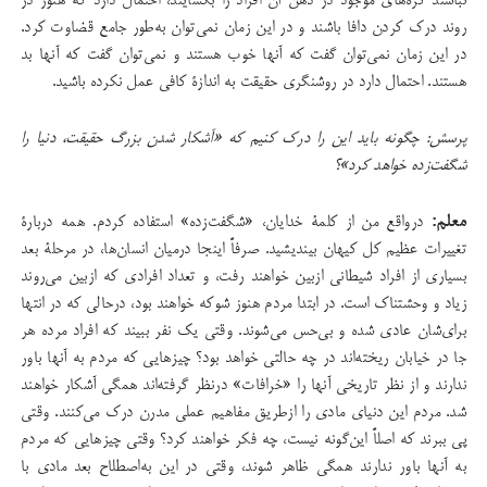
نباشند گره‌های موجود در ذهن آن افراد را بگشایند، احتمال دارد که هنوز در
روند درک کردن دافا باشند و در این زمان نمی‌توان به‌طور جامع قضاوت کرد.
در این زمان نمی‌توان گفت که آنها خوب هستند و نمی‌توان گفت که آنها بد
هستند. احتمال دارد در روشنگری حقیقت به اندازۀ کافی عمل نکرده باشید.
پرسش: چگونه باید این را درک کنیم که «آشکار شدن بزرگ حقیقت، دنیا را
شگفت‌زده خواهد کرد»؟
معلم:
درواقع من از کلمۀ خدایان، «شگفت‌زده» استفاده کردم. همه دربارۀ
تغییرات عظیم کل کیهان بیندیشید. صرفاً اینجا درمیان انسان‌ها، در مرحلۀ بعد
بسیاری از افراد شیطانی ازبین خواهند رفت، و تعداد افرادی که ازبین می‌روند
زیاد و وحشتناک است. در ابتدا مردم هنوز شوکه خواهند بود، درحالی که در انتها
برای‌شان عادی شده و بی‌حس می‌شوند. وقتی یک نفر ببیند که افراد مرده هر
جا در خیابان ریخته‌‌اند در چه حالتی خواهد بود؟ چیزهایی که مردم به آنها باور
ندارند و از نظر تاریخی آنها را «خرافات» درنظر گرفته‌اند همگی آشکار خواهند
شد. مردم این دنیای مادی را ازطریق مفاهیم عملی مدرن درک می‌کنند. وقتی
پی ببرند که اصلاً این‌گونه نیست، چه فکر خواهند کرد؟ وقتی چیزهایی که مردم
به آنها باور ندارند همگی ظاهر شوند، وقتی در این به‌اصطلاح بعد مادی با