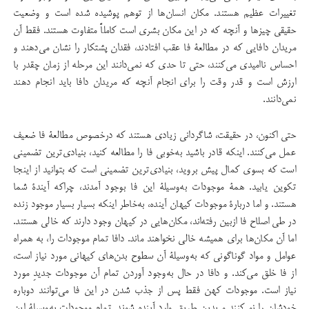
تغییرات عظیم هستند. مکان انسان‌ها از توهم پوشیده شده است و وضعیت
حقیقی چیزها و آنچه كه در این مكان بشری است كاملاً متفاوت هستند. فقط آن
مریدان دافایی كه در مطالعۀ فا عقب افتادند، فقدان پشتكار را نشان می‌دهند و
احساس ناامیدی می‌كنند، حتی تا حدی که نمی‌دانند این مرحله از زمان چقدر با
ارزش است و قدر وقت را برای انجام آنچه كه مریدان دافا باید انجام دهند
نمی‌دانند.
حتی اكنون، در حقیقت، شاگردانی زیادی هستند كه درخصوص مطالعۀ فا ضعیف
عمل می‌کنند. اینکه قادر باشید به‌خوبی فا را مطالعه کنید، بنیادی‌ترین تضمینی
است كه بسوی کمال پیش بروید، بنیادی‌ترین تضمینی است که بتوانید از اینجا
تکوین یابید. همۀ موجودات به‌وسیلۀ این فا بوجود آمدند، چراکه آیندۀ شما
هستند. و اما دربارۀ موجودات كیهان آینده، به‌خاطر اینكه بسیار بسیار موجود زنده
در طی اصلاح فا ازبین رفته‌اند، مکان‌هایی در كیهان وجود دارند كه خالی هستند.
اما آن مکان‌ها برای همیشه خالی نخواهند ماند. دافا تمام موجودات را، به همراه
عوامل و مواد گوناگونی که به‌وسیلۀ آن سطوح بدن‌های کیهانی مورد نیاز است،
از فا خلق می‌كند. و دافا در حال به‌وجود آوردن تمام آن موجودات جدید‌ِ مورد
نیاز است. موجودات کهن فقط پس از جذب شدن در این فا می‌توانند دوباره
خودشان را نو کنند و بدین طریق وارد آینده شوند. تمام موجودات به‌وسیلۀ این