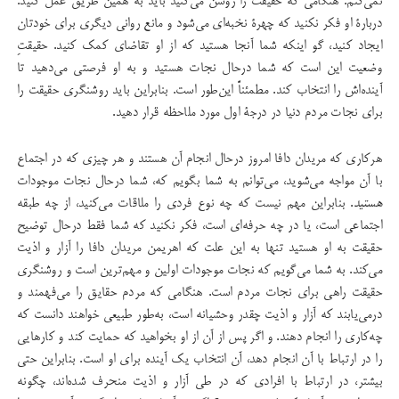
نمی‌كنم. هنگامی كه حقیقت را روشن می‌كنید باید به همین طریق عمل كنید.
دربارۀ او فكر نكنید كه چهرۀ نخبه‌ای می‌شود و مانع روانی دیگری برای خودتان
ایجاد كنید، گو اینكه شما آنجا هستید كه از او تقاضای كمك کنید. حقیقت‌ِ
وضعیت این است كه شما درحال نجات هستید و به او فرصتی می‌دهید تا
آینده‌اش را انتخاب كند. مطمئناً این‌‌‌طور است. بنابراین باید روشنگری حقیقت را
برای نجات مردم دنیا در درجۀ اول مورد ملاحظه قرار دهید.
هركاری كه مریدان دافا امروز درحال انجام آن هستند و هر چیزی كه در اجتماع
با آن مواجه می‌شوید، می‌توانم به شما بگویم كه، شما درحال نجات موجودات
هستید
. بنابراین مهم نیست كه چه نوع فردی را ملاقات می‌كنید، از چه طبقه
اجتماعی است، یا در چه حرفه‌ای است، فكر نكنید كه شما فقط درحال توضیح
حقیقت به او هستید تنها به این علت كه اهریمن مریدان دافا را آزار و اذیت
می‌كند. به شما می‌گویم كه نجات موجودات اولین و مهم‌ترین است و روشنگری
حقیقت راهی برای نجات مردم است. هنگامی كه مردم حقایق را می‌فهمند و
درمی‌یابند كه آزار و اذیت چقدر وحشیانه است، به‌طور طبیعی خواهند دانست كه
چه‌كاری را انجام دهند. و اگر پس از آن از او بخواهید كه حمایت كند و كارهایی
را در ارتباط با آن انجام دهد، آن انتخاب یك آینده برای او است. بنابراین حتی
بیشتر، در ارتباط با افرادی كه در طی آزار و اذیت منحرف شده‌اند، چگونه