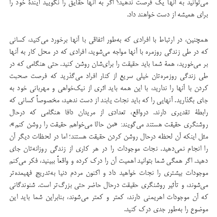
می‌توانید به آنها یك فرصت ندهید؟ اگر به آنها حقایق را نگویید آیندۀ خود را
برای همیشه از دست خواهند داد.
همچنین، در ارتباط با افرادی كه به‌طور اتفاقی با آنها برخورد می‌كنید، كسانی
كه در طی زندگی روزمره با آنها مواجه می‌شوید، افرادی كه در محل كار به آنها
بر می‌خورید، همۀ شما باید حقیقت را برای‌شان روشن كنید. حتی هنگامی كه در
طی زندگی روزمره‌تان خیلی سریع از كنار افراد می‌گذرید كه فرصت صحبت
كردن با آنها را ندارید، با این همه باید اثری از نیك‌خواهی و مهربانی خود به
جای بگذارید. آنهایی را كه باید نجات یابند از دست ندهید، مخصوصاً كسانی كه
رابطۀ تقدیری دارند. درواقع، تعدادی از مریدان دافا هنگامی كه درحال
روشنگری حقیقت هستند می‌گویند: «من حالا می‌خواهم حقیقت را روشن كنم»،
مثل اینكه آن لحظه درحال روشن کردن حقیقت هستند؛ اما در لحظات دیگر آن
را انجام نمی‌دهید. نجات موجودات را در هر كاری از زندگی روزانه‌تان جای
دهید. اگر همگی شما بتوانید اهمیت آن را درك كرده و واقعاً ببینید، فكر می‌كنم
موجودات بیشتری را نجات خواهید داد و اكنون مردم دنیا به‌تدریج فهیمده‌تر
می‌شوند، و تأثیر روشنگری حقیقت درحال حاضر حتی بزرگ‌تر است. شنوندگانی
كه آن موجودات اهریمنی دارند، كمتر و كمتر می‌شوند، بنابراین شما باید این
موضوع را به‌طور جدی درك كنید.