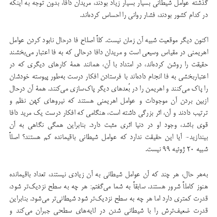
گذشته عوامل شیطانی بسیار بسیار زیاد بودند، مریدان دافا، بدون توجه به اینكه
در كدام كشور بودند، فشار روانی را احساس كرده‌اند.
اكنون دیگر موقعیت شبیه آن زمان نیست. کلاً اصلاح فا درحال نابود کردن عوامل
اهریمنی در مقیاس وسیعی است و مریدان دافا درحالی كه به فا اعتبار می‌بخشند
حقیقت را روشن كرده‌اند، در امتداد با آن، همانند همۀ كارهای دیگری كه در
اعتباربخشی به فا انجام داده‌اند با فرستادن افكار درست به‌طور پیوسته خودشان
را پاك می‌كنند و اهریمن را در بُعدهای دیگر پاك‌سازی می‌كنند. همۀ آن درحال
ازبین بردن آن موجودات و عوامل اهریمنی هستند كه نیروهای كهن نظم و
ترتیب دادند و آن، اثر بزرگی داشته است، هنگامی كه افكار درست یک مرید دافا
قوی ‌باشد، وجود او در دنیا اثری مثبت دارد. بنابراین همگی نگاهی به آن
بیندازید- آیا این حقیقت ندارد كه عوامل شیطانی باقیمانده كم هستند؟ اصلاً
شبیه ۲۰ ژوئیه ۹۹ نیست.
به‌هر حال، هر چند كه آن عوامل شیطانی به آن زیادی نیستند، تعداد باقیمانده
هنوز كاملاً شرور هستند. سابقاً به شما می‌گفتم: هر چه به سطح نزدیك‌تر شود،
قدرت کمتری دارد اما هر چه به سطح نزدیك‌تر شود شیطانی‌تر می‌شود. بنابراین
قدرت ضعیف‌ترش را با شیطانی ‌شدن در لایه‌های سطحی جبران می‌كند و