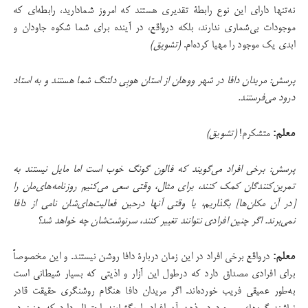
نه‌تنها دارای این نوع رابطۀ تقدیری هستند که امروز شمادارید، رابطه‌ای که
موجودات بی‌شماری ندارند، بلکه درواقع، در آینده برای شما شکوه جاودان و
ابدی یک موجود را مهیا کرده‌ام.
(تشویق)
پرسش: مریدان دافا در شهر ووهان از استان هوبِی دلتنگ شما هستند و به استاد
درود می‌فرستند.
معلم:
متشکرم!
(تشویق)
پرسش: برخی افراد می‌گویند که فالون گونگ خوب است اما مایل نیستند به
تمرین‌کنندگان کمک کنند، برای مثال، وقتی سعی می‌کنیم روزنامه‌های‌مان را
[در آن مکان‌ها] بگذاریم، یا وقتی آنها درحین فعالیت‌های‌شان نامی از دافا
نمی‌برند. اگر چنین افرادی نتوانند تغییر کنند، سرنوشت‌شان چه خواهد شد؟
معلم:
درواقع برخی افراد در این زمان دربارۀ دافا روشن نیستند. و این مخصوصاً
برای افرادی مصداق دارد که درطول این آزار و اذیتی که بسیار شیطانی است
به‌طور عمیقی فریب خورده‌اند. اگر مریدان دافا هنگام روشنگری حقیقت قادر