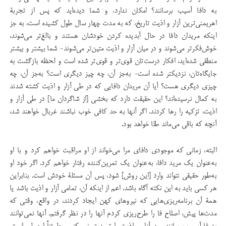
به دافا آسیب برسانند؟ امكان ندارد. و شما دیده‌اید كه پس از تجربۀ
اهریمنی‌ترین آزار و اذیت تاریخ، كه به مدت چهار سال طول كشیده است، به جز
اینکه مریدان دافا در حال آبدیده کردن خودشان هستند و بالغ‌تر می‌شوند،
خوش‌فكرتر می‌شوند و در میان آزار و اذیت متین‌تر می‌شوند- شما بیشتر و بیشتر
منطقی شده‌اید، افكار درست‌تان قوی‌تر و قوی‌تر شده است و لحظه‌ بازگشت به
جایگاه‌تان، نزدیكتر شده است- به‌‌جز آن، چه چیز دیگری است؟ به‌جز آن، چه
چیزی دیگری هست؟ آیا آن مریدان دافایی كه در طی آزار و اذیت كشته شدند
به كمال نرسیده‌اند؟ این حقیقت دارد كه بخشی [از شاگردان ما] در طی آزار و
اذیت، تزكیه را رها کردند. اگر آنها به حد كافی خوب نباشند غربال خواهند شد،
آنچه كه باقی می‌ماند طلا خواهد بود.
البته، زمانی كه موجودی دافای مرا می‌خواند از او مراقبت خواهم كرد و با او
به‌عنوان یك مرید دافا، به‌عنوان یك تمرین‌كننده رفتار خواهم كرد. اگر خود او
به‌طور حقیقی نتواند وارد [این روش] شود، پس آن مسئلۀ خودش است. بنابراین
هر كسی باید به این نكته آگاه باشد. اعم از اینكه آن، تمامی آزار و اذیت باشد یا
همۀ آن برنامه‌ریزی‌هایی که نیروهای كهن ایجاد کردند، در واقع، وقتی كه
مدت‌ها پیش، اصلاح فا را طرح‌ریزی كردم آنها را در نظر گرفتم. آنها نمی‌توانند