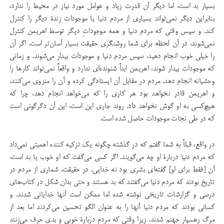
بسیار بد است، اما دیگر آن قدرت زیاد و عوامل مورد نیاز در محیط را ندارد،
بنابراین دیگر نمی‌تواند بسیاری از مردم دنیا یا موجودات زندۀ دیگر را كنترل
كند. و سپس وقتی كه مردم دنیا و همه موجودات‌ِ دیگر توسط اهریمن كنترل
نمی‌شوند، در آن لحظه برای شما روشنگری حقیقت بسیار آسان‌تر است. اگر آن
را خیلی خوب انجام دهید، سپس مردم دنیا و موجودات بیدار می‌شوند. و زمانی
كه موجودات بیدار شوند، اهریمن ابداً شنونده‌ای ندارد و واقعاً نمی‌تواند كارها را
وحشیانه انجام دهد. مردم در مقابل آن ایستادگی كرده و آن را منزوی می‌كنند،
و اهریمن قادر نخواهد بود هر كاری را كه می‌خواهد انجام دهد، چرا كه
هیچ‌كسی به او گوش نخواهد داد. روند جاری این است، این آن دگرگونی است
كه در طی نجات موجودات حاصل ‌شده‌ است.
در واقع، قبلاً به شما گفتم كه در گذشته چگونه یك تزكیه كننده اهمیتی نمی‌داد
که مردم دنیا دربارۀ او چه می‌گویند. اگر كسی می‌گفت كه او خوب یا بد است،
آن [فقط برای او] گفته‌ای بشری بود نه خدایی. در حقیقت، شماری از مردم در
تاریخ بودند كه مردم دنیا می‌گفتند كه بد هستند و حتی بدان شكل در كتاب‌های
درسی و گزارشات تاریخی نوشته شده اما ممكن است آنها خدایانی شدند. و
كسانی بودند كه مردم دنیا آنها را به عنوان الگو تحسین می‌كردند اما بعد از
مرگ رهسپار جهنم شدند. زیرا وقتی كه مردم دربارۀ خوبی و بدی حرف می‌زنند