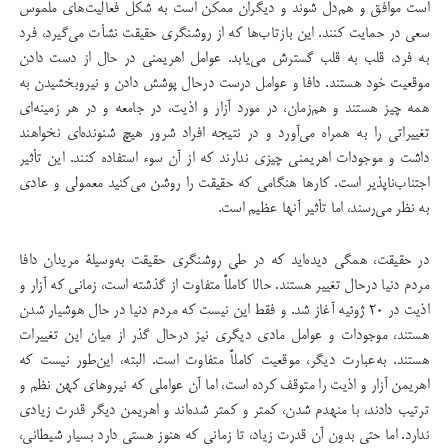
است موافق و هم‌دل شوند و دیگران ممکن است به شكل فعالیت‌های ملموس
سعی در حمایت كنند. این بازتاب‌ها كه از روشنگری حقیقت نشأت می‌گیرد، فرد
به فرد، قلب به قلب گسترش می‌یابد. عوامل اهریمنی در حال از دست دادن
موقعیت خود هستند. دافا و عوامل درست درحال پوشش دادن و نیروبخشیدن به
همه چیز هستند و هم‌زمان، در مورد آزار و اذیت، در جامعه و در هر زمینه‌ای
تغییراتی را به همراه می‌آورد و در نتیجه افراد شرور هیچ شنونده‌ای نخواهند
داشت و موجودات اهریمنی چیزی ندارند که از آن سوء استفاده ‌كنند. این تأثیر
اجتناب‌ناپذیر است. كارها هنگامی كه حقیقت را روشن می‌كنید معمولی و عادی
به نظر می‌رسند، اما تأثیر آنها عظیم است.
در حقیقت، همگی دیده‌اید كه در طی روشنگری حقیقت به‌وسیلۀ مریدان دافا
مردم دنیا درحال تغییر هستند. حالا كاملاً متفاوت از گذشته است، زمانی كه آزار و
اذیت در ۲۰ ژوئیه آغاز شد. و فقط این نیست كه مردم دنیا در حال هوشیار شدن
هستند، موجودات و عوامل مادی دیگری نیز درحال گذر از میان این تغییرات
هستند. به‌عبارت دیگر، موقعیت كاملاً متفاوت است. البته، این‌طور نیست كه
اهریمن آزار و اذیت را متوقف كرده است، اما آن عواملی كه نیروهای كهن نظم و
ترتیب دادند، با منهدم شدن، كمتر و كمتر شده‌اند و اهریمن دیگر قدرت زیادی
ندارد. اما حتی بدون آن قدرت زیاد، تا زمانی كه هنوز هستی دارد بسیار شیطانی،