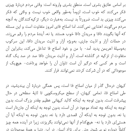
بر اساس علایق بشری است. منطق بشری وارونه است: وقتی مردم دربارۀ چیزی
فكر می‌كنند كه خوب است، لزوماً به‌طور واقعی خوب نیست و وقتی كه فكر
می‌كنند چیزی بد است، ضرورتاً بد نیست. به‌عبارت دیگر، تزكیه‌كنندگان به آنچه
مردم می‌گویند اعتنایی نمی‌كنند. اما اصلاح فای امروز متفاوت است و این مسئله
كه آنها بگویند دافا و مریدان دافا خوب هستند یا نه، آیندۀ مردم را رقم می‌زند.
در حملات آزار و اذیت جاری، به‌ویژه آزار و اذیت مریدان دافا، این سركوب
به‌وسیلۀ اهریمن پدید آمد- با من و خود اصلاح فا تداخل می‌كند، بنابراین آن
متفاوت از تزكیه در گذشته است. آزار و اذیت مریدان دافا صد در صد یك گناه
است و هر كسی كه درگیر آن است تاوان آن را خواهد پرداخت- هیچ‌یک از
موجوداتی كه در آن شركت كردند نمی‌توانند فرار کنند.
كیهان درحال گذر از میان اصلاح فا است، پس همگی دربارۀ آن بیندیشید، در
طی اصلاح فا، تمامی كیهان، از سطح میكروسكوپی تا لایۀ سطحی در حال
پیشرفت است. بدون توجه به اینکه كالبد كیهانی عظیم چقدر بزرگ است، بدون
توجه به اینکه چه تعداد موجود در آن است، بدون توجه به اینکه آن جان‌دار است
یا نه، بدون توجه به اینکه آن قصدی دارد یا نه، بدون توجه به اینکه آیا آن
هستی‌ای دارد یا نه- هیچ‌كدام از آنها نمی‌توانند بگریزند، زیرا در آینده همه چیز
كاملاً دوباره نو می‌شود. حتی برای نژاد انسان در این دنیا و همۀ موجودات در