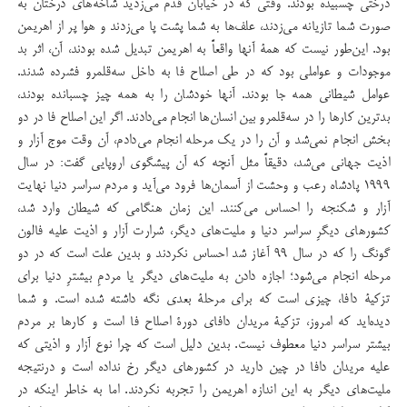
درختی چسبیده بودند. وقتی كه در خیابان قدم می‌زدید شاخه‌های درختان به
صورت شما تازیانه می‌زدند، علف‌ها به شما پشت پا می‌زدند و هوا پر از اهریمن
بود. این‌طور نیست كه همۀ آنها واقعاً به اهریمن تبدیل شده بودند، آن، اثر بد
موجودات و عواملی بود كه در طی اصلاح فا به داخل سه‌قلمرو فشرده شدند.
عوامل شیطانی همه جا بودند. آنها خودشان را به همه چیز چسبانده بودند،
بدترین كارها را در سه‌قلمرو بین انسان‌ها انجام می‌دادند. اگر این اصلاح فا در دو
بخش انجام نمی‌شد و آن را در یك مرحله انجام می‌دادم، آن وقت موج آزار و
اذیت جهانی می‌شد، دقیقاً مثل آنچه كه آن پیشگوی اروپایی گفت: در سال
۱۹۹۹ پادشاه رعب و وحشت از آ‌سمان‌ها فرود می‌آید و مردم سراسر دنیا نهایت
آزار و شكنجه را احساس می‌كنند. این زمان هنگامی كه شیطان وارد شد،
كشورهای دیگرِ سراسر دنیا و ملیت‌های دیگر، شرارت آزار و اذیت علیه فالون
گونگ را كه در سال ۹۹ آغاز شد احساس نكردند و بدین علت است كه در دو
مرحله انجام می‌شود؛ اجازه دادن به ملیت‌های دیگر یا مردمِ بیشترِ دنیا برای
تزكیۀ دافا، چیزی است كه برای مرحلۀ بعدی نگه داشته شده است. و شما
دیده‌اید که امروز، تزکیۀ مریدان دافای دورۀ اصلاح فا است و كارها بر مردم
بیشتر سراسر دنیا معطوف نیست. بدین دلیل است كه چرا نوع آزار و اذیتی که
علیه مریدان دافا در چین دارید در كشورهای دیگر رخ نداده است و درنتیجه
ملیت‌های دیگر به این اندازه اهریمن را تجربه نکردند. اما به خاطر اینکه در