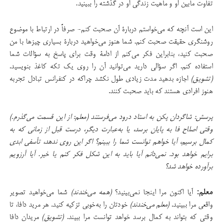
تفاوت مابین او و ماهیت زندگی‌‌ او در گذشته را ببینید.
این است آنچه كه می‌خواستم دربارۀ آن صحبت كنم- صرفاً در ارتباط با موضوع
روشنگری حقیقت صحبت کنم. شما هنوز می‌خواهید دربارۀ بسیاری چیزها با من
صحبت كنید، بنابراین فكر می‌كنم از ادامۀ وقت‌ برای پاسخ به سؤالات شما
استفاده كنم. اگر سؤالی دارید می‌توانید آن را روی یك تكه كاغذ بنویسید.
(تشویق)
اجازه بدهید مدت زیادی طول نكشد چراكه در كنفرانس تبادل تجربه
هنوز افرادی هستند كه باید صحبت کنند.
پرسش: شاگردان پکن به استاد درود می‌فرستند (معلم: از این قسمت می‌گذرم.)
وقتی اصلاح فا به پایان برسد، یا به‌عبارت دیگر، درست قبل از زمانی که به
کمال برسیم، آیا خواهم توانست شما را ببینم؟ اگر این روی ندهد، تأسفی ابدی
برایم خواهد بود. نمی‌دانم آیا باید به این شکل فکر کنم یا خیر. آیا آرزویم
برآورده خواهد شد؟
معلم:
آیا اکنون مرا اینجا نمی‌بینید؟
(همه می‌خندند)
شما می‌خواهید تصویر
واقعی مرا ببینید.
(معلم می‌خندند)
خودتان را به‌خوبی تزکیه کنید. هر مرید دافا، تا
وقتی که بتواند به کمال برسد خواهد توانست مرا ببیند.
(تشویق)
مریدان دافا