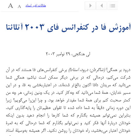
مقالات اخیر استاد
آموزش فا در كنفرانس فای ۲۰۰۳ آتلانتا
لی هنگجی، ۲۹ نوامبر ۲۰۰۳
درود بر همگی!
(شاگردان: درود، استاد!)
برخی کنفرانس‌های فا هستند كه در آن
شركت می‌كنم، درحالی كه در برخی دیگر ممكن است نباشم، همگی شما
می‌دانید كه مریدان دافا اكنون بالغ‌تر شده‌اند. در اعتباربخشی به فا، و در این
مسیر خدایان، همۀ شما می‌دانید كه چه‌كار كنید. در یك چنین زمانی، هر چه من
كمتر صحبت كنم برای همۀ شما مفیدتر خواهد بود. و چرا این‌را می‌گویم؟ زیرا
این دوره زمانی دقیقاً به شما داده شده تا تقوای عظیم‌تان را پایه‌گذاری كنید.
بنابراین نمی‌توانم همیشه بگذارم كه شما كارها را انجام دهید بدون اینکه
خودتان دربارۀ آنها فکر کنید و نمی‌توانم بگذارم که شما درحالی که به ثمرۀ
خودتان اعتبار می‌بخشید، راه خودتان را روشن نکنید. اگر همیشه به‌وسیلۀ استاد