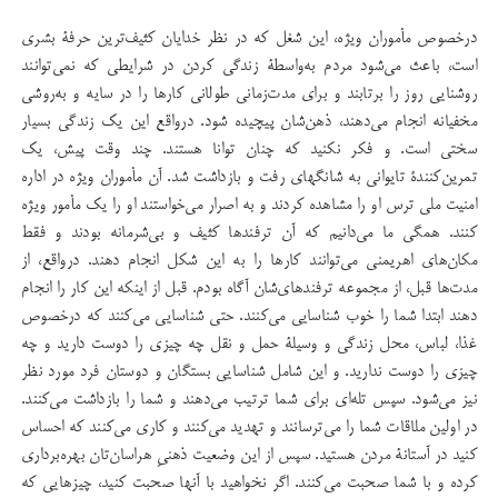
درخصوص مأموران ویژه، این شغل که در نظر خدایان کثیف‌ترین حرفۀ بشری
است، باعث می‌شود مردم به‌واسطۀ زندگی کردن در شرایطی که نمی‌توانند
روشنایی روز را برتابند و برای مدت‌زمانی طولانی کارها را در سایه و به‌روشی
مخفیانه انجام می‌دهند، ذهن‌شان پیچیده شود. درواقع این یک زندگی بسیار
سختی است. و فکر نکنید که چنان توانا هستند. چند وقت پیش، یک
تمرین‌کنندۀ تایوانی به شانگهای رفت و بازداشت شد. آن مأموران ویژه در اداره
امنیت ملی ترس او را مشاهده کردند و به اصرار می‌خواستند او را یک مأمور ویژه
کنند. همگی ما می‌دانیم که آن ترفندها کثیف و بی‌شرمانه بودند و فقط
مکان‌های اهریمنی می‌توانند کارها را به این شکل انجام دهند. درواقع، از
مدت‌ها قبل، از مجموعه ترفندهای‌شان آگاه بودم. قبل از اینکه این کار را انجام
دهند ابتدا شما را خوب شناسایی می‌کنند. حتی شناسایی می‌کنند که درخصوص
غذا، لباس، محل زندگی و وسیلۀ‌ حمل و نقل چه چیزی را دوست دارید و چه
چیزی را دوست ندارید. و این شامل شناسایی بستگان و دوستان فرد مورد نظر
نیز می‌شود. سپس تله‌ای برای شما ترتیب می‌دهند و شما را بازداشت می‌کنند.
در اولین ملاقات شما را می‌ترسانند و تهدید می‌کنند و کاری می‌کنند که احساس
کنید در آستانۀ مردن هستید. سپس از این وضعیت ذهنی‌ِ هراسان‌تان بهره‌برداری
کرده و با شما صحبت می‌کنند. اگر نخواهید با آنها صحبت کنید، چیزهایی که