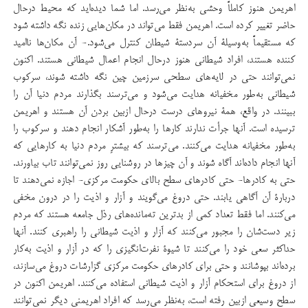
اهریمن هنوز كاملاً وحشی به‌نظر می‌رسد. اما شما دیده‌اید كه محیط درحال
حاضر تغییر كرده ‌است. اهریمن فقط می‌تواند در مكان‌هایی زنده نگه داشته شود
كه مستقیماً به‌وسیلۀ آن سردستۀ شیطان كنترل می‌شود.- آن مكان‌ها ناامید
كننده هستند، افراد شیطانی هنوز درحال انجام اعمال شیطانی هستند. اكنون
نمی‌توانند حتی در لایه‌های سطحی سرزمین چین نگه داشته شوند، سركوب
شیطانی به‌طور مخفیانه هدایت می‌شود و می‌ترسند بگذارند مردم دنیا آن را
ببینند. در واقع، همۀ نیروهای درست درحال ازبین بردن آن هستند و اهریمن
ترسیده است. آنها جرأت ندارند كارها را به‌طور آشكار انجام دهند و سركوب را
به‌طور مخفیانه هدایت می‌كنند. می‌ترسند كه بیشترِ مردم دنیا به كارهایی كه
آنها انجام داده‌اند آگاه شوند و آن چیزها در روشنایی روز نمی‌توانند تاب بیاورند.
حتی به كادرها- حتی كادرهای سطح بالای حكومت مركزی- اجازه نمی‌دهند تا
دربارۀ آن آگاهی یابند. حتی دروغ می‌گویند و آزار و اذیت را در درون مخفی
می‌كنند. اما فقط تعداد کمی از بدترین ته‌مانده‌های رذل جامعه هستند كه مردم
زیر دست‌شان را مجبور می‌كنند که آزار و اذیت شیطانی را راهبری كنند. آنها
حداكثر سعی‌ خود را می‌كنند تا شیوۀ‌ نفرت‌انگیزی را كه در آزار و اذیت به‌كار
‌برده‌اند بپوشانند و حتی برای كادرهای حكومت مركزی گزارشات دروغ می‌سازند،
از دروغ برای استحكام آزار و اذیت شیطانی استفاده می‌كنند. اهریمن اكنون در
سطح وسیعی ازبین رفته است، به‌نظر می‌رسد كه افراد اهریمنی دیگر نمی‌توانند