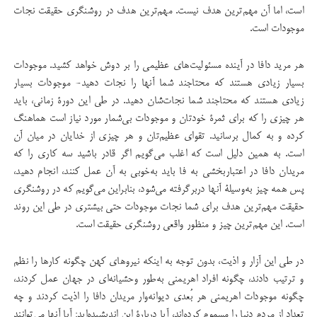
است، اما آن مهم‌ترین هدف نیست. مهم‌ترین هدف در روشنگری حقیقت نجات
موجودات است.
هر مرید دافا در آینده مسئولیت‌های عظیمی را بر دوش خواهد كشید. موجودات
بسیار زیادی هستند كه محتاجند شما آنها را نجات دهید- موجودات بسیار
زیادی هستند كه محتاجند شما نجات‌شان دهید. در طی این دورۀ زمانی، باید
هر چیزی را كه برای ثمرۀ خودتان و موجودات بی‌شمار مورد نیاز است هماهنگ
كرده و به كمال برسانید. تقوای عظیم‌تان و هر چیزی از خدایان در میان آن
است. به همین دلیل است كه اغلب می‌گویم اگر قادر باشید سه كاری را كه
مریدان دافا در اعتباربخشی به فا ‌باید به‌خوبی به آن عمل کنند، انجام دهید،
پس همه چیز به‌وسیلۀ آنها دربرگرفته می‌شود، بنابراین می‌گویم كه در روشنگری
حقیقت مهم‌ترین هدف برای شما نجات موجودات حتی بیشتری در طی این روند
است. این مهم‌ترین چیز و منظور واقعی روشنگری حقیقت است.
در طی این آزار و اذیت، بدون توجه به اینکه نیروهای كهن چگونه كارها را نظم
و ترتیب دادند، چگونه افراد اهریمنی به‌طور وحشیانه‌ای در جهان عمل كردند،
چگونه موجودات اهریمنی هر بُعدی دیوانه‌وار مریدان دافا را اذیت كردند و چه
تعداد از مردم دنیا را مسموم كرده‌اند، آیا دربارۀ این اندیشیده‌اید: آیا آنها می‌توانند