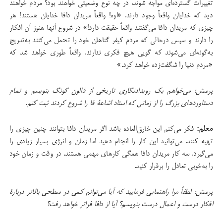
تغییرات گسترده‌ای مواجه شوند، در چه نوع وضعیتی خواهند بود؟ مردم خواهند
دید که خدایان واقعاً وجود دارند. «اوه! واقعاً مریدان دافا خدایان هستند! هر
چیزی که مریدان دافا می‌گفتند واقعاً حقیقت دارد!» در شروع آنها هنوز آن افکار
را دارند و سپس درحالی که مردم کیفر گناهان خود را تحمل می‌کنند به‌تدریج
به‌گونه‌ای می‌شوند که گویی هیچ فکری ندارند. واقعاً طوری خواهد شد که
«مردم دنیا را شگفت‌زده خواهد کرد.»
پرسش: می‌خواهم یک رویدادنگاری تاریخی از فالون گونگ بنویسم و تمام
دستاوردهای بزرگ را از زمانی که استاد اشاعۀ فا را شروع کردند ثبت کنم.
معلم:
فکر می‌کنم این خارق‌العاده باشد اگر مریدان دافا بتوانند چنین چیزی را
تهیه کنند. می‌توانید این کار را انجام دهید اما زمان و انرژی بسیار زیادی را
می‌گیرد. سه کار مریدان دافا همگی کارهای مهمی هستند. در وقت و زمان خود
را به‌خوبی تعادل را برقرار کنید.
پرسش: لطفاً مرا راهنمایی فرمایید که آیا می‌توانم کمی در سطحی بالاتر دربارۀ
افکار درست و اعمال درست بنویسم؟ آیا از دافا فراتر خواهد رفت؟