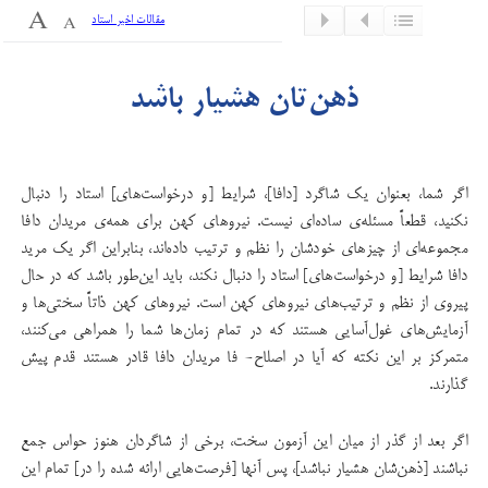
مقالات اخیر استاد
ذهن‌تان هشیار باشد
اگر شما، بعنوان یک شاگرد [دافا]، شرایط [و درخواست‌های] استاد را دنبال
نکنید، قطعاً مسئله‌ی ساده‌ای نیست. نیروهای کهن برای همه‌ی مریدان دافا
مجموعه‌ای از چیزهای خودشان را نظم و ترتیب داده‌اند، بنابراین اگر یک مرید
دافا شرایط [و درخواست‌های] استاد را دنبال نکند، باید این‌طور باشد که در حال
پیروی از نظم و ترتیب‌های نیروهای کهن است. نیروهای کهن ذاتاً سختی‌ها و
آزمایش‌های غول‌آسایی هستند که در تمام زمان‌ها شما را همراهی می‌کنند،
متمرکز بر این نکته که آیا در اصلاح- فا مریدان دافا قادر هستند قدم پیش
گذارند.
اگر بعد از گذر از میان این آزمون سخت، برخی از شاگردان هنوز حواس جمع
نباشند [ذهن‌شان هشیار نباشد]، پس آنها [فرصت‌هایی ارائه شده را در] تمام این