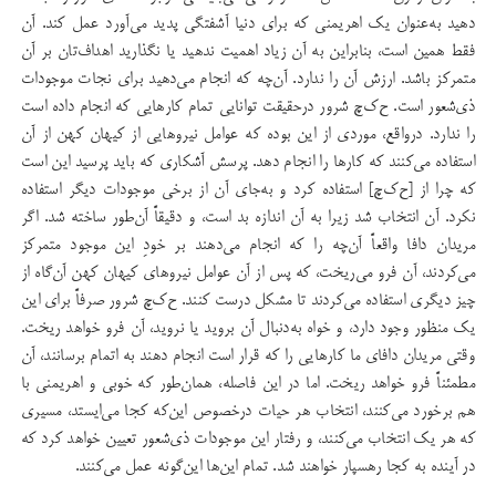
دهید به‌عنوان یک اهریمنی که برای دنیا آشفتگی پدید می‌آورد عمل کند. آن
فقط همین است،‌ بنابراین به آن زیاد اهمیت ندهید یا نگذارید اهداف‌تان بر آن
متمرکز باشد. ارزش آن را ندارد. آن‌چه که انجام می‌دهید برای نجات موجودات
ذی‌شعور است. ح‌ک‌چ شرور درحقیقت توانایی تمام کارهایی که انجام داده است
را ندارد. درواقع، موردی از این بوده که عوامل نیروهایی از کیهان کهن از آن
استفاده می‌کنند که کارها را انجام دهد. پرسش آشکاری که باید پرسید این است
که چرا از [ح‌ک‌چ] استفاده کرد و به‌جای آن از برخی موجودات دیگر استفاده
نکرد. آن انتخاب شد زیرا به آن اندازه بد است، و دقیقاً آن‌طور ساخته شد. اگر
مریدان دافا واقعاً آن‌چه را که انجام می‌دهند بر خود‌ِ این موجود متمرکز
می‌کردند، آن فرو می‌ریخت،‌ که پس از آن عوامل نیروهای کیهان کهن آن‌گاه از
چیز دیگری استفاده می‌کردند تا مشکل درست کنند. ح‌ک‌چ شرور صرفاً برای این
یک منظور وجود دارد، و خواه به‌دنبال آن بروید یا نروید، آن فرو خواهد ریخت.
وقتی مریدان دافای ما کارهایی را که قرار است انجام دهند به اتمام برسانند، آن
مطمئناً فرو خواهد ریخت. اما در این فاصله، همان‌طور که خوبی و اهریمنی با
هم برخورد می‌کنند، انتخاب هر حیات درخصوص این‌که کجا می‌ایستد،‌ مسیری
که هر یک انتخاب می‌کنند، و رفتار این موجودات ذی‌شعور تعیین خواهد کرد که
در آینده به کجا رهسپار خواهند شد. تمام این‌ها این‌گونه عمل می‌کنند.