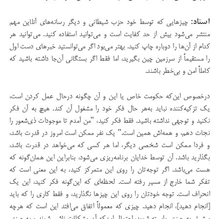
استاد:
چیزهایی که توسط خود حزب شیطانی و دیگر رسانه‌های آنلاین مهم
منتشر می‌شود بیش از حد کفایت است و می‌توانید استفاده کنید. می‌توانید هر
کدام از آن‌ها را دوباره چاپ کنید. بهتر می‌بود اگر می‌توانستید خبرهای دست اول
را مستقیماً از سرزمین چین بگیرید، اما فقط اگر بستگانی آن‌جا داشته باشید که
کاملاً امن و بی‌خطر باشند.
درخصوص این‌که حکومت خاص یا این و آن چگونه درحال عمل کردن است،
یک تزکیه‌کننده نباید به‌هر حال فکر خود را مشغول آن کند. هیچ به آن فکر
نکنید و توجهی نداشته باشید. فقط فکر کنید، "من آمدم تا موجودات ذی‌شعور را
نجات دهم، و همه‌اش همین است." یک نفر ممکن است امروز در قدرت باشد،
و فردا ممکن است شخصی دیگر، اما هر کسی که می‌خواهد در قدرت باشد،
بگذارید باشد. آن توسط خدایان برنامه‌ریزی می‌شود، بنابراین این‌ همان‌گونه که
هست می‌باشد. اگر توجه‌تان را روی این متمرکز کنید، به این معنی است که
تفکر شما خارج از مسیر رفته است. لحظه‌ای که این‌گونه فکر کنید، این یک
انحراف است. توجه خودتان را روی این چیزها نگذارید، و فقط کاری را که باید
[انجام دهید]،‌ انجام دهید. چیزی که معمولاً‌ اتفاق می‌افتد این است که هرچه