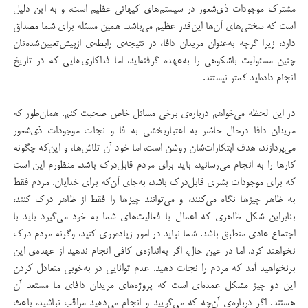
مشترک موجودات ذی‌شعور در سیستم‌های کیهانی عظیم است،‌ و به این دلیل
است که سختی‌های آن‌ها این‌قدر عظیم می‌باشد. همین مسئله برای شما مصداق
دارد، زیرا گرچه به‌عنوان مریدان دافا، در نتیجه‌ی رابطه‌ی ازپیش‌تعیین‌شده‌تان
چنین مسئولیت باشکوهی را به‌عهده گرفته‌اید، اما فداکاری‌هایی که در تاریخ
انجام داده‌اید کمتر نیستند.
در این لحظه می‌خواهم درباره‌ی برخی مسائل خاص صحبت کنم. همان‌طور که
مریدان دافا درحال حاضر به اعتباربخشی به فا و نجات موجودات ذی‌شعور
می‌پردازند، هدف ابتکارات‌شان روشن است، اما خود آن تلاش‌ها، و این‌که چگونه
کارها را به انجام می‌رسانید،‌ باید برای مردم قابل‌درک باشد. منظورم این است
که برای موجودات بشری قابل‌درک باشد، به‌جای آن‌که برای خدایان. مردم فقط
به ظاهر چیزها نگاه می‌کنند، و می‌توانند چیزها را فقط از ظاهر درک کنند،
بنابراین شکل ظاهری‌ که اعمال یا فعالیت‌های شما به خود می‌گیرد باید با
اجتماع عادی منطبق باشد. شما نباید در امور زیاده‌روی کنید، وگرنه مردم درک
نخواهند کرد. اما در عین حال، اگر به‌اندازه‌ی کافی انجام ندهید از عهده‌ی این
برنخواهید آمد که مردم را نجات دهید. عدم توانایی در به‌خوبی متعادل کردن
این دو چیز مشکل عمده‌ای است که پروژه‌های مریدان دافای ما مستعد آن
هستند. اگر درباره‌ی آن‌چه که می‌گویید و انجام می‌دهید مراقب نباشید، باعث