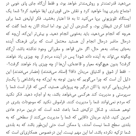
می‌دهید قدرتمند‌تر و روش‌مندتر خواهد بود، و فقط آن‌گاه جای پای خوبی در
اجتماع بشری پیدا خواهید کرد و نقش حتی قوی‌تری ایفا خواهید کرد؟ شما یک
ایستگاه تلویزیونی برپا می‌کنید تا به فا اعتبار بخشید. فکر اولیه‌ی شما برای
افشا کردن شیطان بود، و گستره‌ی آن این بود. اما استاد الان به شما گفت که
هرچه که انجام می‌دهید،‌ باید به‌خوبی انجام دهید. و بیش‌تر این‌که، آن‌چه که
درحال حاضر درحال انجام آن هستید محتمل است که برای فرهنگ آینده
به‌جای بماند. به‌هر حال، اگر حتی قواعد و مقرراتی وجود نداشته باشد، آن‌گاه
چگونه می‌تواند به آینده داده شود؟ پس در آینده مردم از چه چیزی یاد خواهند
گرفت؟ بدون هیچ‌گونه معیار و قاعده‌ای، آن‌ها از چه چیزی یاد خواهند گرفت؟-
- فقط از شوق و اشتیاق مریدان دافا؟ (
استاد می‌خندند
) (
حضار می‌خندند
) این
دلیل آن است که چرا می‌گویم که بدون توجه به این‌که چه پادشاهی را یک‌بار
فرمان‌روایی کردید یا الان درگیر چه پروژه‌ای هستید، کسی که قرار است شما را
سرپرستی و مدیریت کند هرکسی می‌خواهد باشد، به او اجازه دهید. فکر نکنید
که مردم نمی‌توانند شما را مدیریت کنند. فراموش نکنید که موجودات بشری در
توهم هستند، و شکل تزکیه‌ی شما باعث شده است که دربین مردم عادی
تمرین کنید. شاید مریدان دافایی که شما را مدیریت می‌کنند از سطحی که به
بلندی سطح شما نیست آمدند، یا ممکن است حتی این‌طور باشد که به بلندی
شما تزکیه نکرده باشد. اما این مهم نیست. این درخصوص همکاری‌ای است که