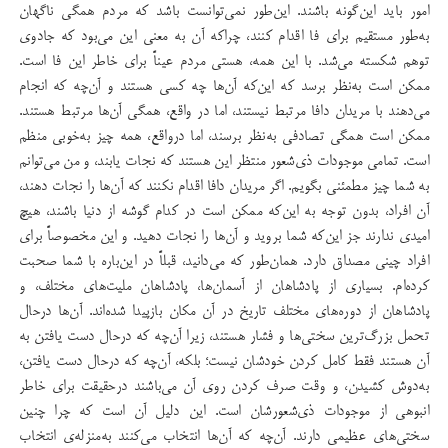
امور باید این‌گونه باشند. این‌طور نمی‌توانست باشد که مردم همگی ناگهان
به‌طور مستقیم برای فا اقدام کنند، چراکه آن به معنی این می‌بود که جادوی
توهم ‌شکسته می‌شد. با این همه، هستی مردم عیناً برای خاطر این فا است.
ممکن است به‌نظر برسد که این‌که آن‌ها چه کسی هستند و آن‌چه که انجام
می‌دهند با مریدان دافا مرتبط نیستند، اما در واقع، همگی آن‌ها مرتبط هستند.
ممکن است همگی تصادفی به‌نظر برسند، اما درواقع، همه چیز به‌خوبی منظم
است. تمامی موجودات ذی‌شعور منتظر این هستند که نجات یابند، و من می‌توانم
به شما چیز مطمئنی بگویم. اگر مریدان دافا اقدام نکنند که آن‌ها را نجات دهند،
آن افراد، بدون توجه به این‌که ممکن است در کدام گوشه از دنیا باشند، هیچ
امیدی ندارند جز این‌که شما بروید و آن‌ها را نجات دهید. و این مخصوصاً برای
افراد چینی مصداق دارد. همان‌طور که می‌دانید، قبلاً در این‌باره با شما صحبت
کرده‌ام. بسیاری از پادشاهان از آسمان‌ها، پادشاهان ملیت‌های مختلف، و
پادشاهان از دوره‌های مختلف تاریخ در آن مکان بازپیدا شده‌اند. آن‌ها درحال
تحمل بزرگ‌ترین سختی‌ها و فشار هستند، زیرا آن‌چه که درحال دست یافتن به
آن هستند فقط کامل کردن خودشان نیست؛ بلکه، آن‌چه که درحال دست‌ یافتن،
به‌دوش کشیدن، و وقت صرف کردن روی آن می‌باشند درحقیقت برای خاطر
انبوهی از موجودات ذی‌شعورشان است. این دلیل آن است که چرا چنین
سختی‌های عظیمی دارند. آن‌چه که آن‌ها انتخاب می‌کنند به‌منزله‌ی انتخاب