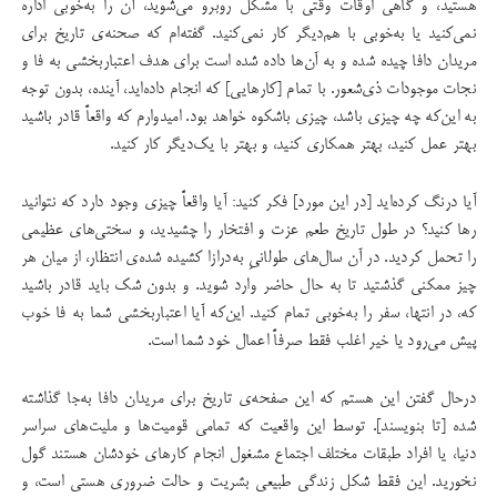
هستید، و گاهی اوقات وقتی با مشکل روبرو می‌شوید، آن را به‌خوبی اداره
نمی‌کنید یا به‌خوبی با هم‌دیگر کار نمی‌کنید. گفته‌ام که صحنه‌ی تاریخ برای
مریدان دافا چیده شده و به آن‌ها داده شده است برای هدف اعتباربخشی به فا و
نجات موجودات ذی‌شعور. با تمام [کارهایی] که انجام داده‌اید، آینده، بدون توجه
به این‌که چه چیزی باشد، چیزی باشکوه خواهد بود. امیدوارم که واقعاً قادر باشید
بهتر عمل کنید، بهتر همکاری کنید، و بهتر با یک‌دیگر کار کنید.
آیا درنگ کرده‌اید [در این مورد] فکر کنید: آیا واقعاً چیزی وجود دارد که نتوانید
رها کنید؟ در طول تاریخ طعم عزت و افتخار را چشیدید، و سختی‌های عظیمی
را تحمل کردید. در آن سال‌های طولانی‌ِ به‌درازا کشیده شده‌ی انتظار، از میان هر
چیز ممکنی گذشتید تا به حال حاضر وارد شوید. و بدون شک باید قادر باشید
که، در انتها، سفر را به‌خوبی تمام کنید. این‌که آیا اعتباربخشی شما به فا خوب
پیش می‌رود یا خیر اغلب فقط صرفاً اعمال خود شما است.
درحال گفتن این هستم که این صفحه‌ی تاریخ برای مریدان دافا به‌جا گذاشته
شده [تا بنویسند]. توسط این واقعیت که تمامی قومیت‌ها و ملیت‌های سراسر
دنیا، یا افراد طبقات مختلف اجتماع مشغول انجام کارهای خودشان هستند گول
نخورید. این فقط شکل زندگی طبیعی بشریت و حالت ضروری هستی است، و