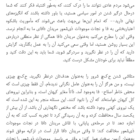
می‌شود مردم عادی نتوانند ما را درک کنند، که به‌طور اشتباه فکر کنند که شما
درحال درگیر شدن در امور سیاسی هستید،‌ یا باور داشته باشند که انگیزه‌های
نهانی دارید-- که تمام این‌ها بی‌جهت باعث می‌شوند که مأموریت باشکوه
اعتباربخشی به فا و نجات موجودات ذی‌شعور مریدان دافای ما به انجام نرسد.
وقتی این را مطرح می‌کنم، به‌عنوان مریدان دافا همگی از نظر منطقی درباره‌ی
این بسیار روشن هستید، اما وقتی سعی می‌کنید آن را به عمل بگذارید، گرایش
دارید که آن را در نظر نگیرید و سردرگم شوید. شما باید به این دقت کنید و
مطلقاً نباید برای خودتان مشکل درست کنید.
متلاشی شدن ح‌ک‌چ شرور را به‌عنوان هدف‌تان درنظر نگیرید. ح‌ک‌چ چیزی
نیست، و من هرگز آن‌ را به‌عنوان عامل نگرانی ندیده‌ام. آن فقط چیزی است که
محض خاطر اصلاح- فا به‌وجود آمد. ذاتاً مغایر کیهان است، و بنابراین نیروهای
کل کیهان خواسته‌اند که آن را نابود کنند. این مسئله منجر به این شده است که
یک نیروی کهنی وجود داشته باشد که مختص نگهداری آن باشد. از آن بیش از
یک‌صد سال محافظت کرده و به آن رسیدگی کرد تا تجربه کسب کند که به آن
اجازه دهد تا در مرحله‌ی پایانی، با تلاش مریدان دافا در نجات موجودات
ذی‌شعور مخالفت کند؛ تا وقتی مریدان دافا قرار است در تزکیه موفق شوند
به‌عنوان آزمون سخت عمل کند؛ و وقتی می‌بایستی موجودات ذی‌شعور را نجات