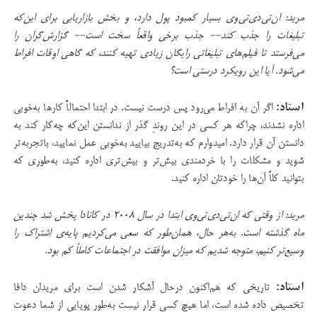
مرید: ان‌تی‌دی‌تی‌وی بسیار کمبود پول دارد، و بخش بازاریابی برای این‌که
تبلیغات را جذب کند-- جذب برخی واقعاً‌ سخت است-- گزارش‌گران را
می‌فرستد تا فیلم‌های تبلیغاتی رایگان زیادی تهیه کنند، که گاهی اوقات افراط
می‌شود. آیا این رویکرد درستی است؟
استاد:
اگر آن به افراط می‌رود پس درست نیست. در ابتدا احتمالاً کارها به‌خوبی
اداره نشدند، چراکه هر کسی در این روند‌ِ گذر از ندانستن این‌که چه‌کار کند به
دانستن آن قرار دارد. امیدوارم که به‌تدریج بیایید به‌خوبی عمل نمایید، باتجربه‌تر
شوید و مشکلات را با خردمندی بیش‌تر و بیش‌تری اداره کنید، به‌طوری که
بتوانید کلاً آن‌ها را خودتان اداره کنید.
مرید: از وقتی که ان‌تی‌دی‌تی‌وی ابتدا در سال ۲۰۰۸ در کانادا پخش شد چندین
ماه گذشته است. به‌هر حال، همان‌طور که سعی می‌کردیم پایه‌ی اشتراک را
وسیع‌تر کنیم، متوجه شدیم که میزان موافقت در اجتماعات کاملاً کم بود.
استاد:
تاریخی که هم‌اکنون درحال آشکار شدن است برای مریدان دافا
تخصیص داده شده است،‌ اما هیچ کسی قرار نیست به‌طور پویایی از شما دعوت