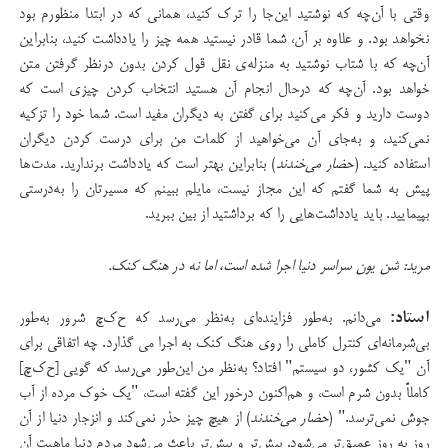
وقتی با آن‌چه که نوشتید این‌جا را ترک کنید، همانی که در ابتدا منظورم بود
نخواهد بود. و علاوه بر آن، شما قادر نیستید همه چیز را یادداشت کنید، بنابراین
آن‌چه که با شتاب نوشتید به منزله‌ی نقل قول کردن بدون درنظر گرفتن متن
خواهد بود. آن‌چه که درحال انجام آن هستید انتخاب کردن چیزی است که
دوست دارید و فکر می‌کنید برای گفتن به دیگران مفید است. شما خود را تزکیه
نمی‌کنید، و به‌جای آن می‌خواهید از کلمات من برای درست کردن دیگران
استفاده کنید. (
حضار می‌خندند
) بنابراین بهتر است که یادداشت برندارید. مدت‌ها
پیش به شما گفتم که این مجاز نیست، مایلم ببینم که مسیرتان را به‌درستی
بپیمایید. باید یادداشت‌هایی را که برداشتید از بین ببرید.
مرید: شن یون سراسر دنیا اجرا شده است، اما نه در هنگ کنک.
استاد:
می‌دانم. به‌طور فزاینده‌ای به‌نظر می‌رسد که ح‌ک‌چ شرور به‌طور
بی‌شرمانه‌ای کنترل کاملی را روی هنگ کنک به اجرا می گذارد. چه اتفاقی برای
آن "یک کشور، دو سیستم" افتاد؟ به‌نظر من این‌طور می‌رسد که گویی [ح‌ک‌چ]
کاملاً بدون شرم است، و هم‌اکنون درخور این گفته است، "یک خوک مرده از آب
جوش نمی‌ترسد." (
حضار می‌خندند
) از هیچ چیز حذر نمی‌کند و انزجار دنیا از آن
روز به روز عمیق‌تر می‌شود. بیش‌تر و بیش‌تر باعث می‌شود مردم دنیا ماهیت آن‌