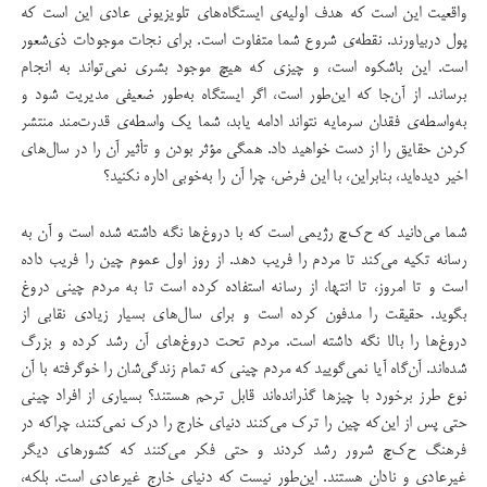
واقعیت این است که هدف اولیه‌ی ایستگاه‌های تلویزیونی عادی این است که
پول دربیاورند. نقطه‌ی شروع شما متفاوت است. برای نجات موجودات ذی‌شعور
است. این باشکوه است، و چیزی که هیچ موجود بشری نمی‌تواند به انجام
برساند. از آن‌جا که این‌طور است، اگر ایستگاه به‌طور ضعیفی مدیریت شود و
به‌واسطه‌ی فقدان سرمایه نتواند ادامه یابد،‌ شما یک واسطه‌ی قدرت‌مند منتشر
کردن حقایق را از دست خواهید داد. همگی مؤثر بودن و تأثیر آن را در سال‌های
اخیر دیده‌اید، بنابراین، با این فرض، چرا آن را به‌خوبی اداره نکنید؟
شما می‌دانید که ح‌ک‌چ رژیمی است که با دروغ‌ها نگه داشته شده است و آن به
رسانه تکیه می‌کند تا مردم را فریب دهد. از روز اول عموم چین را فریب داده
است و تا امروز، تا انتها، از رسانه استفاده کرده است تا به مردم چینی دروغ
بگوید. حقیقت را مدفون کرده است و برای سال‌های بسیار زیادی نقابی از
دروغ‌ها را بالا نگه داشته است. مردم تحت دروغ‌های آن رشد کرده و بزرگ
شده‌اند. آن‌گاه آیا نمی‌گویید که مردم چینی که تمام زندگی‌شان را خوگرفته با آن
نوع طرز برخورد با چیزها گذرانده‌اند قابل ترحم هستند؟ بسیاری از افراد چینی
حتی پس از این‌که چین را ترک می‌کنند دنیای خارج را درک نمی‌کنند،‌ چراکه در
فرهنگ ح‌ک‌چ شرور رشد کردند و حتی فکر می‌کنند که کشورهای دیگر
غیرعادی و نادان هستند. این‌طور نیست که دنیای خارج غیرعادی است. بلکه،