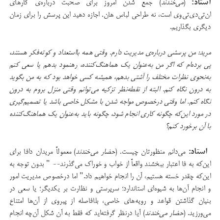
استاد:
(
می‌خندند
) جمع شدن امروز برای صحبت درباره‌ی کارهای
ان‌تی‌دی‌تی‌وی است، نه طراحی لباس هان. اجازه دهید این پرسش را برای زمان
دیگری بگذاریم.
مرید: من پرسشی درباره‌ی مدیریت دارم. وقتی همه بااستعداد و کوته‌فکر هستند،
پی برده‌ام که اگر من به‌عنوان یک هماهنگ‌کننده، رهنمود بدهم یا سعی کنم
به‌نحوی نظرات مختلف را آشتی بدهم،‌ همیشه کسی خواهد بود که به من بگوید
به درون نگاه کنم. البته از نقطه‌نظر تزکیه می‌توانم وقتی منزل بروم به درون
نگاه کنم. اما وقتی درخصوص مواجه شدن با مشکل خاصی باشد یا تصمیم‌گیری
در مورد این‌که چگونه کاری انجام شود،‌ چگونه باید به‌عنوان یک هماهنگ‌کننده
با آن برخورد کنم؟
استاد:
می‌دانم منظورتان چیست. (
حضار می‌خندند
) معمولاً مریدان دافا برای
این‌که به فا اعتبار ببخشند واقعاً از خواب و خوراک می‌گذرند-- " بدون توجه به
این‌که چقدر خسته هستیم، آن را انجام خواهیم داد." اما درخصوص مدیریت امور
و انجام آن‌ها به شیوه‌ای استاندارد؛ سرپرستی و نظارت بر یکدیگر؛ یا سعی در
بنیان گذاشتن قواعد و رویه‌های خاصی،‌ بلافاصله از پیروی از آن‌ها امتناع
می‌ورزید. (
حضار می‌خندند
) آیا درنظر گرفته‌اید که فقط به آن شکل آن‌چه انجام