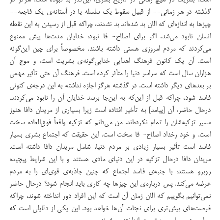
است. بشریت در هیچ زمانی در تاریخ بشری، این‌قدر بد نبوده است. هرگز در
گذشته در هر زمانی-- از قبیل سقوط یک سلسله یا در آستانه‌ی یک فاجعه--
چیزها به اندازه‌ای که الان بد شده‌اند بد نشدند، چراکه قبل از رسیدن به این نقطه
انسان نابود می‌شد. اگر برای اصلاح- فا نبود، خدایان مدت‌ها پیش ممنوع
می‌کردند که مردم امروزی هستی داشته باشند. مخصوصاً برای چین این‌گونه
است. آن یک کانون فرهنگ اهدایی خدایی‌گونه‌ی بشریت است، و موج آن
هزاران سال است که سراسر دنیا را متأثر کرده است. فرهنگ آن حتی تأثیر مهمی
بر بعدهای دیگر داشته است. در گذشته هرگز اجازه نداشته به این درجه‌ی کنونی
فاسد شود، چراکه قبل از این‌که به این‌جا برسد خدایان آن را نابود می‌کردند.
درحال حاضر، آن [پیامد] به تأخیر افتاده است زیرا بسیاری از مریدان دافا هنوز
مسیر تزکیه‌شان را تمام نکرده‌اند. من می‌دانم که تزکیه واقعاً فوق‌العاده سخت
است. و خود رخداد اصلاح- فا سخت است. این حقیقت که اجتماع بشری بسیار
فاسد است تأثیر بسیار زیادی بر مردم دنیا، شامل مریدان دافا داشته است.
مریدان دافا درحال تزکیه در این دنیای مادی هستند و با این شرایط پیچیده
روبرو هستند، با جنبه‌ی فاسد اجتماع که چنین جاذبه‌ی قوی‌ای را به مردم
عرضه می‌کند. پس درباره‌ی این چیزها چه کاری باید انجام شود؟ درحال حاضر
نمی‌توانیم بگوییم که الان زمان آن است که این افراد دور انداخته شوند،‌ چراکه
فرصت‌های بیش‌تری برای نجات آن‌ها خواهد بود. این یکی از دلایلی است که