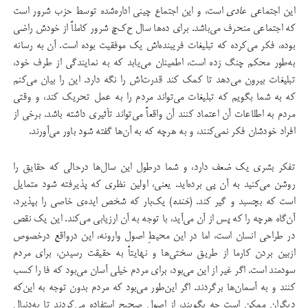
این اجتماعی
عادی
است، و این اجتماع چینی اداره‌شده توسط حزب شرور است
که اجتماعی منحرف می‌باشد. برای ده‌ها سال ح‌ک‌چ شرور کاملاً از خودش راضی
بوده، فکر می‌کرده که تبلیغات فریبنده‌اش یک موفقیت بوده است. آن به رسانه
به‌طور محکم چنگ زده است، اطمینان می‌یابد که به نمایندگی از طرف خود،
تبلیغات بیرون می‌دهد تا کمک کند قدرت‌اش را نگه دارد. این را بیان می‌کنم
که به شما بگویم که تبلیغات می‌تواند مردم را به عمل تحریک کند، و وقتی
مردم به اطلاعات آن اعتماد کنند آن واقعاً می‌تواند تأثیری داشته باشد. برخی از
افراد خودشان فکر نمی‌کنند، و به هرچه که به آن‌ها گفته شود باور می‌آورند.
تفکر بشری یک ضعف دارد، و شما درطول این سال‌ها درحالی که حقایق را
روشن می‌کنید به آن پی برده‌اید. یعنی، اولین نظری که پذیرفته شود متمایل
است که بچسبد و گیر کند. (
خنده
) یک‌بار که شخص ایده‌ی خاصی را بپذیرد،‌
آن‌گاه هرچه را که پس از آن می‌آید، با توجه به آن ارزیابی می‌کند. این یک نقص
در طراحی انسان است،‌ اما در این محیط‌ِ اصول وارونه، این درواقع درخصوص
ازبین بردن کارما از طریق سختی‌ها و نهایتاً به حقیقت رسیدن، برای مردم
سودمند است. اگر غیر از این می‌بود، برای مردم خیلی آسان می‌بود که فا را کسب
کنند و به آسمان‌ها برگردند. اگر این‌طور می‌بود که مردم بدون توجه به این‌که
دیگران ممکن است چه بگویند، از اصول صحیح استفاده می‌کردند تا به‌‌دنبال