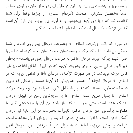
و همه چیز را به‌دست بیاورید. بنابراین در طول این دوره از زمان درباره‌ی مسائل
عمداً‌ به‌تفصیل بیش‌تری صحبت نکرده‌ام. بسیاری از چیزها واقعاً برای شما
گذاشته شد که درباره‌ی آن‌ها بیندیشید و به آن‌ها پی ببرید. این دلیل آن است
که چرا نزدیک یک‌سال است که نیامده‌ام با شما صحبت کنم.
هر مورد که باشد، پیشرفت اصلاح- فا به‌سرعت درحال پیش‌روی است، و شما
همگی می‌توانید از این‌که چگونه وضعیت‌مان و خود زمان تغییر کرده است این را
حس کنید، چراکه چیزها درحال حاضر به سرعت درحال رفتن می‌باشند-- به‌طور
غیر قابل درکی سریع. و برای بشریت، آن‌چه که در کیهان اتفاق افتاده نیز غیر
قابل درک می‌باشد. در هر صورت، تزکیه‌ی مریدان دافا و تمامی آن‌چه که در
اصلاح- فا درحال انجام آن هستم، همان‌طور که آن‌ها هستند و شکلی که تعیین
شده است، طوری هستند که تغییر زیاد قابل ذکری نخواهد بود. و سرعت حرکت
اصلاح- فا بسیار سریع است. اصلاح- فا با سریع‌ترین زمان در کیهان درحال
نزدیک شدن است، حتی بدون این‌که نیاز باشد من آن را جهت‌دهی کنم. با
قضاوت براساس امور درحال حاضر، تغییرات به‌سرعت در این دنیا نیز درحال
آشکار شدن است، با افول اجتماع بشری که به‌طور ویژه‌ای قابل مشاهده است.
در اجتماع چینی امروزی، اخلاقیات به میزان تقریباً غیرقابل باوری درحال افول