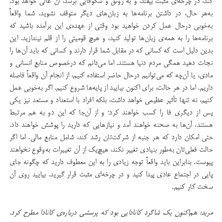
کند، در چرخه‌ای مثبت بیفتد، و به رونق و شکوفایی برسد، آن عالی خواهد بود.
به‌هر حال، در داشتن برنامه‌ها به زبان‌های دیگر متوقف نشوید. شما واقعاً
به‌خوبی درحال عمل کردن خواهید بود وقتی از عهده‌ی این برآمده باشید که
برنامه‌ها را به همه‌ی زبان‌ها تولید کنید، و هیچ قومیتی را از قلم نیندازید. این
بدین دلیل است که کسانی که در مقابل شما قرار دارند و کسانی که باید آن‌ها را
نجات دهید همگی مردم دنیا هستند. اما می‌دانم که درخصوص منابع انسانی و
مادی،‌ یا آن‌چه که می‌توانیم درحال حاضر استفاده کنیم، از انجام آن واقعاً فاصله
داریم. اما در هر حالت، برای اکنون بیایید از پایه‌ها شروع کنیم. اگر به‌خوبی عمل
کنیم، نه تنها تأثیر عظیمی خواهد داشت،‌ بلکه افراد با استعداد و مستعد نیز یکی
پس از دیگری فا را کسب خواهند کرد؛ و از آن‌جا که این‌ دو به هم مرتبط
هستند، آن‌ها به صحنه خواهند آمد و نیازهایی که دارید را پوشش خواهند داد.
حتی امکان دارد که هر جنبه از شرکت‌تان رشد کند، شامل منابع مالی. اما اگر
حالت فعلی‌تان به‌طور بنیادی تغییر نکند، هیچ‌یک از آن تغییرات به‌وقوع نخواهند
پیوست. بنابراین باید واقعاً توجه زیادی را به این معطوف دارید که چگونه جای
پایی در اجتماع عادی پیدا کنید و در چرخه‌ای مثبت قرار گیرید. بیایید روی آن
سخت کار کنیم.
مرید: هم‌اکنون یک شاگرد کانادایی بود که پرسشی درباره‌ی کانادا مطرح کرد.