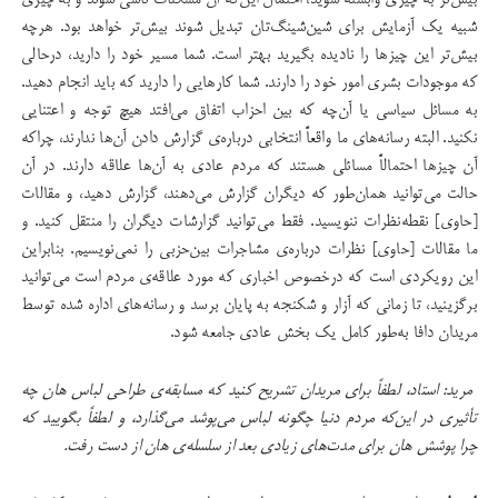
بیش‌تر به چیزی وابسته شوید، احتمال این‌که آن مشکلات ناشی شوند و به چیزی
شبیه یک آزمایش برای شین‌شینگ‌تان تبدیل شوند بیش‌تر خواهد بود. هرچه
بیش‌تر این چیزها را نادیده بگیرید بهتر است. شما مسیر خود را دارید، درحالی
که موجودات بشری امور خود را دارند. شما کارهایی را دارید که باید انجام دهید.
به مسائل سیاسی یا آن‌چه که بین احزاب اتفاق می‌افتد هیچ توجه و اعتنایی
نکنید. البته رسانه‌های ما واقعاً انتخابی درباره‌ی گزارش دادن آن‌ها ندارند،‌ چراکه
آن چیزها احتمالاً مسائلی هستند که مردم عادی به آن‌ها علاقه دارند. در آن
حالت می‌توانید همان‌طور که دیگران گزارش می‌دهند، گزارش دهید، و مقالات
[حاوی] نقطه‌نظرات ننویسید. فقط می‌توانید گزارشات دیگران را منتقل کنید. و
ما مقالات [حاوی] نظرات درباره‌ی مشاجرات بین‌حزبی را نمی‌نویسیم. بنابراین
این رویکردی است که درخصوص اخباری که مورد علاقه‌ی مردم است می‌توانید
برگزینید، تا زمانی که آزار و شکنجه به پایان برسد و رسانه‌های اداره شده توسط
مریدان دافا به‌طور کامل یک بخش عادی جامعه شود.
مرید: استاد،‌ لطفاً برای مریدان تشریح کنید که مسابقه‌ی طراحی لباس هان چه
تأثیری در این‌که مردم دنیا چگونه لباس می‌پوشد می‌گذارد، و لطفاً بگویید که
چرا پوشش هان برای مدت‌های زیادی بعد از سلسله‌ی هان از دست رفت.