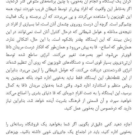
کردن یک ایستگاه و انجام آن به‌خوبی، با چنین برنامه‌های متنوعی گذر کرده‌اید.
اگر به‌خاطر این واقعیت که افراد پیش‌تر توسط شیطان فریب خوردند نبود، همه
این تلویزیون را مشاهده می‌کردند و پی می‌بردند که آن‌ برجسته و یک فعالیت
چشم‌گیر است. گرچه آن درست روبروی چشمان آنان است، اما بسیاری از افراد در
نتیجه‌ی مداخله و عوامل شیطانی که درحال کنترل آنان است نمی‌توانند در این
زمان ببینند که این ایستگاه چقدر باشکوه است. با این حال، اشکالی ندارد.
همان‌طور که اصلاح- فا به پیش می‌رود و همان‌طور که افکار درست مریدان دافا
قوی‌تر می‌شود، امور به‌سرعت تغییر می‌کنند. انرژی ساطع شده توسط
ان‌تی‌دی‌وی بسیار قوی است، و دستگاه‌های تلویزیون که روی آن تنظیم شده‌اند
انرژی قدرت‌مندی دریافت می‌کنند، که عوامل شیطانی را ازبین می‌برد. بنابراین
از این نقطه‌نظر، این ایستگاه فقط نباید به‌خوبی اداره شود، بلکه هم‌چنین به
روشی منظم و استاندارد اداره شود. وقتی شما به‌عنوان مریدان دافا به کمال
برسید،‌ این ایستگاه را به دست افراد‌ِ دوره‌ای که فا دنیای بشری را اصلاح می‌کند
خواهید سپرد، و آن قسمتی از فرهنگ بشریت آینده خواهد شد. بنابراین نیاز
دارید که درخصوص آن به‌خوبی عمل کنید.
اجازه دهید کمی دقیق‌تر بگویم. اگر شما بخواهید یک فروشگاه رسانه‌ای را
به‌خوبی اداره کنید، باید در اجتماع یک جای‌پای خوبی داشته باشید. چیزهای