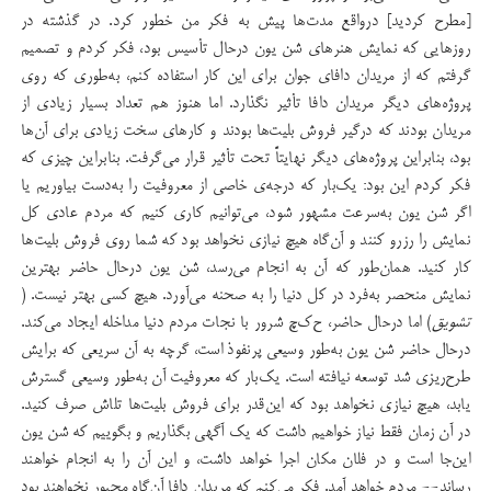
[مطرح کردید] درواقع مدت‌ها پیش به فکر من خطور کرد. در گذشته در
روزهایی که نمایش هنرهای شن یون درحال تأسیس بود، فکر کردم و تصمیم
گرفتم که از مریدان دافای جوان برای این کار استفاده کنم، به‌طوری که روی
پروژه‌های دیگر مریدان دافا تأثیر نگذارد. اما هنوز هم تعداد بسیار زیادی از
مریدان بودند که درگیر فروش بلیت‌ها بودند و کارهای سخت زیادی برای آن‌ها
بود،‌ بنابراین پروژه‌های دیگر نهایتاً تحت تأثیر قرار می‌گرفت. بنابراین چیزی که
فکر کردم این بود: یک‌بار که درجه‌ی خاصی از معروفیت را به‌دست بیاوریم یا
اگر شن یون به‌سرعت مشهور شود، می‌توانیم کاری کنیم که مردم عادی کل
نمایش را رزرو کنند و آن‌گاه هیچ نیازی نخواهد بود که شما روی فروش بلیت‌ها
کار کنید. همان‌طور که آن به انجام می‌رسد، شن یون درحال حاضر بهترین
نمایش منحصر به‌فرد در کل دنیا را به صحنه می‌آورد. هیچ کسی بهتر نیست. (
تشویق
) اما درحال حاضر، ح‌ک‌چ شرور با نجات مردم دنیا مداخله ایجاد می‌کند.
درحال حاضر شن یون به‌طور وسیعی پرنفوذ است، گرچه به آن سریعی که برایش
طرح‌ریزی شد توسعه نیافته است. یک‌بار که معروفیت آن به‌طور وسیعی گسترش
یابد، هیچ نیازی نخواهد بود که این‌قدر برای فروش بلیت‌ها تلاش صرف کنید.
در آن زمان فقط نیاز خواهیم داشت که یک آگهی بگذاریم و بگوییم که شن یون
این‌جا است و در فلان مکان اجرا خواهد داشت، و این آن را به انجام خواهند
رساند-- مردم خواهد آمد. فکر می‌کنم که مریدان دافا آن‌گاه مجبور نخواهند بود