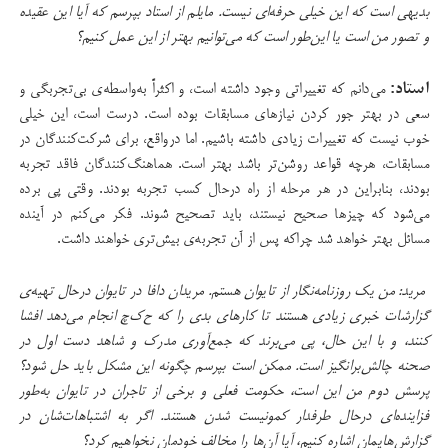
بدیهی است که این خیلی حرفه‌ای نیست. مایلم از استاد بپرسم که آیا این عقیده
و تصور من است یا این‌طور است که می‌توانیم بهتر از این عمل کنیم؟
استاد:
می‌دانم که تغییراتی وجود داشته است،‌ و اکثراً به‌واسطه‌ی بی‌تجربگی و
سعی در بهتر جور کردن نیازهای مسابقات بوده است. درست است، این خیلی
خوب نیست که تغییرات زیادی داشته باشیم. اما درواقع، برای شرکت‌کنندگان در
مسابقات، هرچه قواعد روشن‌تر باشد بهتر است. هماهنگ‌کنندگان فاقد تجربه
بودند، بنابراین در هر مرحله از راه درحال کسب تجربه بودند. وقتی پی برده‌
می‌شود که چیزها صحیح نیستند،‌ باید تصحیح شوند. فکر می‌کنم در آینده
مسائل بهتر خواهد شد چراکه پس از آن تجربه‌ی بیش‌تری خواهند داشت.
مرید: من یک روزنامه‌نگار از تایوان هستم. مریدان دافا در تایوان درحال تهیه‌ی
گزارشات خبری زیادی هستند تا کارهای بدی را که ح‌ک‌چ انجام می‌دهد افشا
کنند، و با این حال، پی می‌برند که جمع‌آوری مدرک و شاهد دست اول در
صحنه چالش‌برانگیز است. ممکن است بپرسم چگونه این مشکل باید حل شود؟
پرسش دوم من این است، حکومت فعلی و برخی از تاجران در تایوان به‌طور
فزاینده‌ای درحال طرفدار کمونیست شدن هستند. اگر به اشتباهات‌شان در
گزارش‌هایمان اشاره کنیم، آیا آن‌ها را مخالف خودمان نخواهیم کرد؟