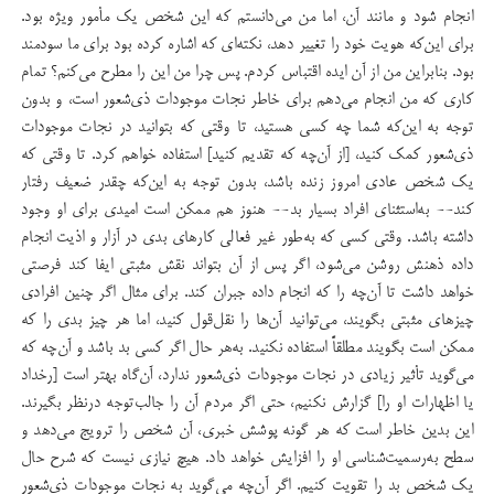
انجام شود و مانند آن، اما من می‌دانستم که این شخص یک مأمور ویژه بود.
برای این‌که هویت خود را تغییر دهد، نکته‌ای که اشاره کرده بود برای ما سودمند
بود. بنابراین من از آن ایده اقتباس کردم. پس چرا من این را مطرح می‌کنم؟ تمام
کاری که من انجام می‌دهم برای خاطر نجات موجودات ذی‌شعور است، و بدون
توجه به این‌که شما چه کسی هستید،‌ تا وقتی که بتوانید در نجات موجودات
ذی‌شعور کمک کنید، [از آن‌چه که تقدیم کنید] استفاده خواهم کرد. تا وقتی که
یک شخص عادی امروز زنده باشد، بدون توجه به این‌که چقدر ضعیف رفتار
کند-- به‌استثنای افراد بسیار بد-- هنوز هم ممکن است امیدی برای او وجود
داشته باشد. وقتی کسی که به‌طور غیر فعالی کارهای بدی در آزار و اذیت انجام
داده ذهنش روشن می‌شود، اگر پس از آن بتواند نقش مثبتی ایفا کند فرصتی
خواهد داشت تا آن‌چه را که انجام داده جبران کند. برای مثال اگر چنین افرادی
چیزهای مثبتی بگویند، می‌توانید آن‌ها را نقل‌قول کنید، اما هر چیز بدی را که
ممکن است بگویند مطلقاً استفاده نکنید. به‌هر حال اگر کسی بد باشد و آن‌چه که
می‌گوید تأثیر زیادی در نجات موجودات ذی‌شعور ندارد، آن‌گاه بهتر است [رخداد
یا اظهارات او را] گزارش نکنیم، حتی اگر مردم آن‌ را جالب‌توجه درنظر بگیرند.
این بدین خاطر است که هر گونه پوشش خبری، آن شخص را ترویج می‌دهد و
سطح به‌رسمیت‌شناسی او را افزایش خواهد داد. هیچ نیازی نیست که شرح حال
یک شخص بد را تقویت کنیم. اگر آن‌چه می‌گوید به نجات موجودات ذی‌شعور