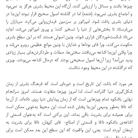
چیزها باشند و مسائل را ارزیابی کنند، آن‌گاه این محیط بشری هرگز بد نمی‌بود
و اجتماع بشری نمی‌بود. (
خنده
) اما در گذشته اصول صحیح قرار نبوده این‌جا در
دنیای بشری یافت شود. امپراتور بر سرزمین فرمان‌روایی می‌کرد، سربازان را
می‌فرستاد تا بخش‌هایی از دنیا را تسخیر کنند؛ و پیروز امپراتور می‌شد، اجازه
می‌داد شکست‌خوردگان فراری شوند. چنین اصولی هستند که بر این سطح بشری
حکومت می‌کنند. چرا فای بوداها و خدایان با چنین موانع عظیمی روبرو می‌شد و
چرا وقتی این‌جا اشاعه می‌یافتند سختی‌ها،‌ حملات و طردکردن‌های بسیار زیادی
پدید می‌آمد؟ زیرا آن‌ها اصول صحیحی بودند که درحال اشاعه می‌بودند، چیزی
که درگذشته در این محیط وجود نداشت.
هر مورد که باشد، این تاریخ است و دوره‌ای است که فرهنگ بشری از زمان
شکل‌گیری دنیا گذرانده است. اما امروز چیزها متفاوت هستند. امروز سرانجام
نهایی باشکوه تمام چیزهایی است که از زمان پیدایش دنیا روی داده‌اند. از آن‌جا
که دافا به‌طور وسیعی این‌جا پخش شده است، ‌این محیط به‌خوبی ممکن است
برای همیشه برای بشریت باقی بماند. این برکتی است که به‌عنوان قسمتی از
اشاعه‌ی باشکوه دافا و قسمتی از اصلاح- فای کیهان، دافا برای بشریت به
ارمغان آورده است: یعنی، این واقعیت که این سطح این بعد ممکن است برای