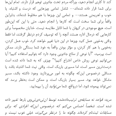
کند تا کاری انجام دهید، چراکه مردم تحت جادوی توهم قرار دارند. تمام این‌ها
برای شما قرار داده شده‌اند-- شامل تمامی چیزهایی که درست و اشتباه، یا
خوب و اهریمنی هستند-- و تمامی این‌ چیزها با هم مخلوط شده‌اند. بنابراین
واقعاً برای شما سخت است که کارها را انجام دهید. حتی با این که این‌طور
است، هیچ موجودی در کیهان با شما قابل مقایسه نیست. خدایان مخصوصاً برای
کارهایی که درحال اداره هستند آنچه‌ را که توصیف کردم درنظر گرفتند،‌ اما فقط
وقتی به‌خوبی عمل کنید چیزها در این دنیا تغییر خواهند کرد. خوب عمل کردن،‌
به‌خوبی با هم کار کردن، و مؤثر بودن واقعاً به خود شما بستگی دارند. ممکن
است بپرسید، "آیا نوعی از سلاح جادویی وجود دارد که بتوانیم استفاده کنیم؟ آیا
می‌توانیم نوعی روش خاص اختراع کنیم؟" چیزی که به شما داده شده است
درست‌ترین مسیر است،‌ اما مسیری باریک است. وقتی نیت شما اشتباه باشد یا
مسائلی درخصوص این‌که چگونه به امور می‌پردازید وجود داشته باشد، مسیر
مشکل خواهد بود. مسیر بسیار باریک است، و ممکن است به‌نظر برسد که
نمی‌تواند پیموده شود. اما درواقع، شما
می‌توانید
آن را بپیمایید.
مرید: قواعد نه مسابقه‌ی ترتیب‌داده‌شده توسط ان‌تی‌دی‌تی‌وی بارها تغییر داده
شده است. شخصاً احساس می‌کنم که درخصوص این‌که افرادی که برای
مسابقات ثبت‌نام کرده‌اند چگونه ما را درنظر می‌گیرند، خیلی خوب نیست و