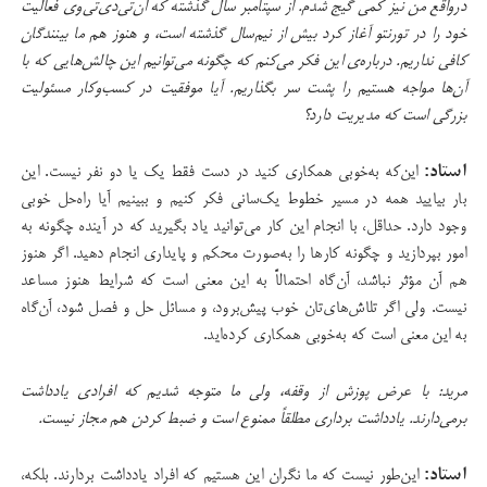
درواقع من نیز کمی گیج شدم. از سپتامبر سال گذشته که ان‌تی‌دی‌تی‌وی فعالیت
خود را در تورنتو آغاز کرد بیش از نیم‌سال گذشته است، و هنوز هم ما بینندگان
کافی نداریم. درباره‌ی این فکر می‌کنم که چگونه می‌توانیم این چالش‌هایی که با
آن‌ها مواجه هستیم را پشت سر بگذاریم. آیا موفقیت در کسب‌و‌کار مسئولیت
بزرگی است که مدیریت دارد؟
استاد:
این‌که به‌خوبی همکاری کنید در دست فقط یک یا دو نفر نیست. این
بار بیایید همه در مسیر خطوط یک‌سانی فکر کنیم و ببینیم آیا راه‌حل خوبی
وجود دارد. حداقل، با انجام این کار می‌توانید یاد بگیرید که در آینده چگونه به
امور بپردازید و چگونه کارها را به‌صورت محکم و پایداری انجام دهید. اگر هنوز
هم آن مؤثر نباشد، آن‌گاه احتمالاً به این معنی است که شرایط هنوز مساعد
نیست. ولی اگر تلاش‌های‌تان خوب پیش‌برود، و مسائل حل و فصل شود، آن‌گاه
به این معنی است که به‌خوبی همکاری کرده‌اید.
مرید: با عرض پوزش از وقفه، ولی ما متوجه شدیم که افرادی یادداشت
برمی‌دارند. یادداشت برداری مطلقاً ممنوع است و ضبط کردن هم مجاز نیست.
استاد:
این‌طور نیست که ما نگران این هستیم که افراد یادداشت بردارند. بلکه،