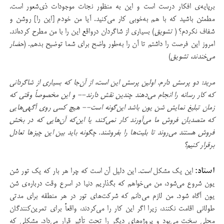
برپایه‌ی افکار درست است و این به منظور نجات موجودات ذی‌شعور است.
مطمئن باشید که با هم به‌خوبی کار می‌کنید. آیا من خودم [این را] روشن و
شفاف نکردم؟ (
تشویق
) بسیاری از شاگردان درواقع این را با من مطرح کرده‌اند.
امروز این فرصت را داشتم تا آن را به‌طور واضح برای شما توضیح بدهم. (
حضار
می‌خندند، تشویق
)
مرید: دو پرسش دارم. اولین پرسش این است، از آن‌جا که بسیاری از شاگردانی
که کار رسانه را انجام می‌دهند چندین نقش دارند-- و این مخصوصاً وقتی که
زمان تبلیغ نمایش شن یون باشد این‌گونه است-- هیچ کسی روی آگهی‌هایی
که متصدیان فروش ما می‌آورند کار نمی‌کند، یا این‌که آن‌هایی که در بخش
فروش هستند می‌روند تا بلیت‌ها را بفروشند. چگونه باید بین این چیزها تعادل
برقرار کنیم؟
استاد:
این یک مشکل
است
. این دلیل آن است که چرا هر بار که یک تور شن‌
یون شروع می‌شود، من می‌خواهم که بگذاریم دنیا در اسرع وقت درباره‌ی شن
یون آگاه شود. من لازم می‌دانم که شرکت‌های تور در هر منطقه برای مدتی
طولانی اقامت نکنند،‌ زیرا اگر این کار را می‌کردند، واقعاً برای تمرین‌کنندگان
محلی سخت می‌بود و پروژه‌های دیگر را تحت تأثیر قرار می‌داد. مشکلی که