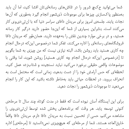
شما می‌توانید ح‌ک‌چ شرور را در تلاش‌های رسانه‌ای‌تان افشا کنید، اما آن باید
به‌منظور پاک‌سازی چیزها برای موجودات ذی‌شعور انجام گیرد به‌طوری که آن‌ها
نجات یابند. جلسه‌ی امروز برای مریدان دافای سراسر دنیا که با ان‌تی‌دی‌وی کار
می‌کنند است. بنابراین بسیاری از شما که این‌جا حضور دارید درگیر کار رسانه
هستید، و در برخی موارد چندین نقش را به‌عهده دارید. همان‌طور که مریدان دافا
فروشگاه‌های رسانه‌ای را اداره می‌کنند، تفکر شما درخصوص این‌که درحال انجام
چه کاری هستید باید روشن باشد. البته نیازی نیست که من چیزی به شما بگویم
تا [درخصوص این‌که درحال انجام چه کاری هستید] روشن شوید، اما وقتی با
موضوعات واقعی حقیقی برخورد می‌کنید نباید نسنجیده و شتاب‌زده عمل کنید.
لحظه‌ای که حس آرامش خود را از دست بدهید، زمانی است که محتمل است به
انحراف بروید. در لحظات حیاتی باید به‌خاطر داشته باشید که این کار را انجام
می‌دهید تا موجودات ذی‌شعور را نجات دهید.
برای این ایستگاه آسان نبوده است که فقط در مدت کوتاه چند سال تا مرحله‌ی
کنونی توسعه یابد. هر وقت که برنامه‌های پخش شده توسط ان‌تی‌دی‌وی را
مشاهده می‌کنم، حسی از تحسین نسبت به مریدان دافا دارم. مریدان دافا واقعاً‌
خارق‌العاده هستند. شما از مرحله‌ای که هیچ‌چیزی نمی‌دانستید تا [مرحله‌ی] اداره