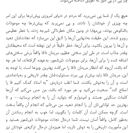
چرا پی در پی امور به تعویق انداخته می‌شوند.
هیچ یک از شما پی نمی‌برید که مردم در دنیای امروزی پیش‌ترها برای این امر
چه چیزی از خودشان را دادند. و پی نمی‌برید که پیش‌ترها چه موجودات
باشکوهی بودند، بی‌مهابا در چنین مکان خطرناکی شیرجه زدند، با خطر عظیمی
روبرو شدند. این حقیقت به‌تنهایی آن‌ها را لایق این می‌سازد که نجات‌شان دهید
و آن‌ها را بیرون بکشید. برای آن‌ها، خطر دقیقاً در این نهفته است که محیط‌شان
چقدر جذاب است. در طی این سختی عظیم، مریدان دافا واقعاً برخی سختی‌های
اضافه شده را برای آن‌ها، برای موجودات ذی‌شعور، به‌عهده گرفته‌اند، اما هر چه
که باشد، آن‌چه که انتظار مریدان دافا را می‌کشد بهترین چیزها است. با توجه به
این، مریدان دافا باید بیش‌تر پی ببرند مسئولیت‌شان چقدر تاریخی و به‌یادماندی
است، و آن را به‌دوش بکشند. شما اغلب درباره‌ی "به استاد کمک کنیم فا را
اصلاح کند" صحبت می‌کنید و، هر مورد که باشد، من حس می‌کنم که آن‌ها
کلمات سنگینی هستند و امیدوارم که بتوانید آن را به انجام برسانید-- و تا
بهترین حد توانایی‌تان آن را انجام دهید. من می‌دانم که انجام آن واقعاً سخت
است. گرچه ممکن است آن کلمات را بگویید، اما خوب به انجام رساندن آن
به‌طور کامل، واقعاً آسان نیست. شما درحال نجات موجودات ذی‌شعور هستید و
این مأموریت تاریخی را به دوش دارید، اما هم‌زمان درحال تزکیه‌ی خودتان نیز