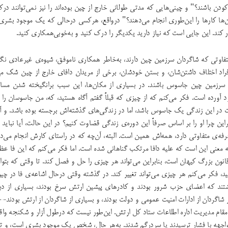
 کودن باشند؟" و چینی‌هایی که مدتی طولانی خارج از چین بوده‌اند را نیز نمی‌توانند در
ن‌ها کارها را این‌طوری انجام می‌دهند؟" درواقع، هرکسی درحالی که یک موجود بشری ا
ر کند. این جایی است که نیاز دارید یکدیگر را درک کنید و به‌خوبی‌همکاری کنید.
تفاوتی که شاگردان سرزمین چین دارند، به‌خاطر همکاری ناموفق، شیوه‌ی غیرعادی نگا
افراد اختلاف داشتن‌شان، و بستن‌ خودشان، برخی از مریدان دافای خارج از چین شک م
 سرزمین چین جاسوس باشند. در بسیاری از مکان‌ها، این سبب برانگیخته شدن مسا
جود آورده است. فکر می‌کنم که از چیزی که قبلاً گفتم آگاه هستید، که، من جاسوسان را
ت در این زندگی یک جاسوس باشد، اما در زندگی‌های گذشته‌اش برجسته بوده باشد. و آ
ابراین چرا او را بر اساس صرفاً این دوره‌ی زندگی قضاوت کنیم؟ در این حالت، آیا نباید 
رفه‌ی متفاوتی دارد،‌ همه‌اش همین است. البته، آن‌چه که در راستای کارش انجام می‌دهد 
 معنی این است که علیه دافا مرتکب گناهانی شده است. اما فکر می‌کنم که این فا عظ
انون بزرگ کیهان است،‌ بنابراین می‌تواند هر چیزی را حل و فصل کند. تا وقتی که بتوانید
شید،‌ فکر می‌کنم هر چیزی می‌تواند تغییر کند. در گذشته وقتی درحال اشاعه‌ی فا در چی
شتند که اعضای حزب شرور بودند و کادرهای پیشین ارتش سرخ بودند، بسیاری از دب
ز شاگردان از ادارات امنیت عمومی و دولت بودند، و بسیاری از شاگردان از ارتش بودند-
قام مدیریت اداره اطلاعات ستاد کل ارتش. این‌طور نیست که درطول آزار و شکنجه واق
 مواجهه با فشار ترسیدند یا سردرگم شدند. به‌هر حال، شخص یک موجود بشری است، و 