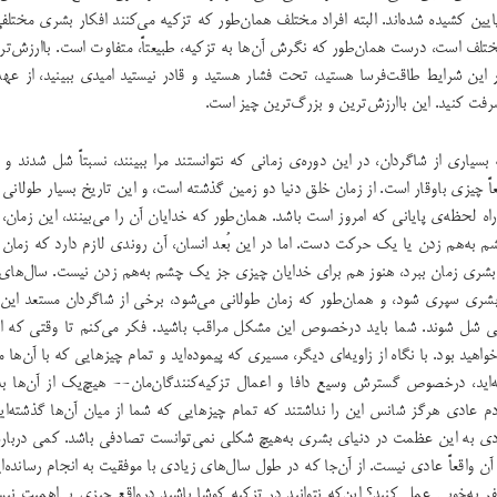
ایین کشیده شده‌اند. البته افراد مختلف همان‌طور که تزکیه می‌کنند افکار بشری مختلف
ختلف است، درست همان‌طور که نگرش آن‌ها به‌ تزکیه، طبیعتاً، متفاوت است. باارزش‌ت
این شرایط طاقت‌فرسا هستید،‌ تحت فشار هستید و قادر نیستید امیدی ببینید، از عهده
شرفت کنید. این باارزش‌ترین و بزرگ‌ترین چیز است.
 بسیاری از شاگردان، در این دوره‌ی زمانی که نتوانستند مرا ببینند، نسبتاً شل شدند 
عاً چیزی باوقار است. از زمان خلق دنیا دو زمین گذشته‌ است،‌ و این تاریخ بسیار طولانی
راه لحظه‌ی پایانی که امروز است باشد. همان‌طور که خدایان آن را می‌بینند، این زمان
ه‌هم زدن یا یک حرکت دست. اما در این بُعد انسان، آن روندی لازم دارد که زمان می‌
 بشری زمان ببرد، هنوز هم برای خدایان چیزی جز یک چشم به‌هم زدن نیست. سال‌های 
بشری سپری شود، و همان‌طور که زمان طولانی می‌شود، برخی از شاگردان مستعد این
ی شل شوند. شما باید درخصوص این مشکل مراقب باشید. فکر می‌کنم تا وقتی که از
هید بود. با نگاه از زاویه‌ای دیگر، مسیری که پیموده‌اید و تمام چیزهایی که با آن‌ها مو
ه‌اید، درخصوص گسترش وسیع دافا و اعمال تزکیه‌کنندگان‌مان-- هیچ‌یک از آن‌ها ب
عادی هرگز شانس این‌ را نداشتند که تمام چیزهایی که شما از میان آن‌ها گذشته‌اید
ی به این عظمت در دنیای بشری به‌هیچ شکلی نمی‌توانست تصادفی باشد. کمی درباره‌
ن واقعاً‌ عادی نیست. از آن‌جا که در طول سال‌های زیادی با موفقیت به انجام رسانده‌اید
ر به‌خوبی عمل کنید؟ این‌که نتوانید در تزکیه کوشا باشید درواقع چیزی بی‌اهمیت نی