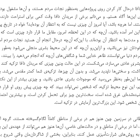
افا درحال کار کردن روی پروژه‌هایی به‌منظور نجات مردم هستند، و آن‌ها مشغول بود
‌ی این‌ها آگاه هستم. و می‌دانم برخی از مریدان دافا وقت کمی برای استراحت دارند،
ند. اما هرچه باشد، آیا امروز آن چیزی نیست که به انتظار آن بوده‌اید؟ خواه در تاریخ پ
ین امر آمده باشید، آن‌چه که در این لحظه، امروز، مقابل ما قرار دارد چیزی است که م
 مدت‌ها به انتظار آن بوده‌اند. با این‌که آن‌چه درحال انجام آن هستید نجات مردم اس
دتان نیز می‌باشید، و از‌این‌رو آن‌چه که در این محیط بشری متجلی می‌شود به‌طور 
مردم دنیا می‌توانستند ظاهر خدایی شما و شگفتی‌های آن‌چه‌ که انجام می‌دهید را ببینند،
بشری‌ِ عادی می‌سازد، می‌شکست. در این حالت چنین چیزی که مریدان دافا تزکیه کنند 
اشت، و سختی‌ها ناپدید می‌شد. و بدون آن چیزها، تزکیه‌ی شما کمتر مقدس می‌شد. بنا
 این‌طور به‌نظر می‌رسید که موجودات بشری عادی باشید. و چیزی بیشتر از این نکته 
م، این نوع محیط تزکیه،‌ که شخص نمی‌تواند ببیند که چه چیزی پیش روی او قرار
زا کشیده‌شده‌ای غرق شده است، سخت‌ترین چیز برای تحمل کردن است، و بیشترین احتما
 شخص شود. این بزرگ‌ترین آزمایش در تزکیه است.
انی در سرزمین چین هنوز هم در برخی از مناطق کاملاً لگام‌گسیخته هستند. گرچه ا
 اما در برخی از مناطق و در حالت‌های خاصی، آن‌ها هنوز هم می‌توانند از عهده‌ی این بر
 به روش‌های شرارت‌آمیزی عمل کنند. بنابراین، بخشی از شاگردان‌مان وقتی شروع به