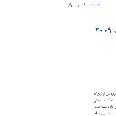
مقالات اخیر استاد
۲
رم
) من از این‌که
صحبت کنم، سختی
 داده شده است،
د بود. این قطعاً