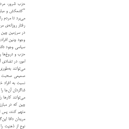
حزب شرور، مردم 
"کشمکش و مبارزه"
می‌برد تا مردم ر
رفتار روزانه‌ی مر
در سرزمین چین ه
وجود چنین افراد
سیاسی وجود داشته
حزب و دروغ‌ها رش
امور، در تضادی آ
می‌توانند به‌طور
صمیمی صحبت کنند
نسبت به افراد خا
شاگردان آن‌جا را
می‌توانند کارها
چین که در مبار
متهم کنند، پس از
مریدان دافا این‌
نوع از ذهنیت را