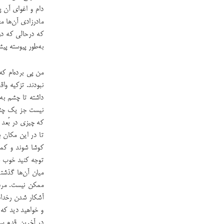
دام و اغوای آن پ
مادرزادی آن‌ها م
که درحالی که در 
به‌طور پیوسته پی
من پی برده‌ام که
نبودند. تزکیه واق
داشته تا چشم به‌
نیست جز یک چشم ب
که چیزی در بُعد
تا در این مکان 
کوشا شوند و کم
توجه کنید خوب خوا
میان آن‌ها گذشت
ممکن نیست. مردم 
آشکار شدن رخداد
و خواهید دید که آ
در آخرین قدم سف