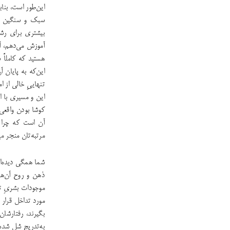
این‌طور است، بناب
سبک و سنگین کر
بیشتری برای رشد
آموزش می‌دهم، آن
هستید که کاملاً
این‌که به پایان 
تنهایی‌ِ خالی از 
این و مسیری با ا
کوشا بودن واقعی
آن است که چرا گ
مرتبه‌تان منجر م
شما همگی دیده‌ای
ذهن و روح آن‌ها 
موجودات بشری‌ِ تز
مورد تداخل قرار م
بگیرند، رفتارشان
به‌تدریج شل شده‌