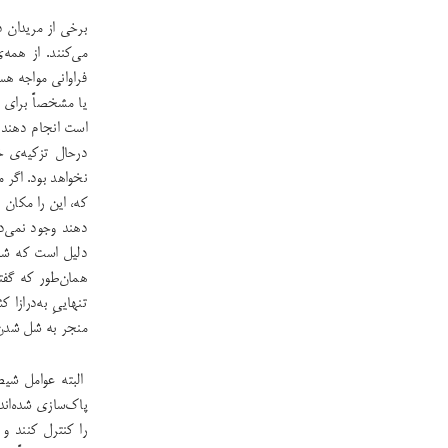
برخی از مریدان د
می‌کنند. از همه
فراوانی مواجه هست
یا مشخصاً برای ا
است انجام دهند و
درحال تزکیه‌ی خو
نخواهد بود. اگر 
که، این را مکان 
دهند وجود نمی‌د
دلیل است که شما
همان‌طور که گفت
تنهایی‌ِ به‌درا
منجر به شل شدن
البته عوامل شیط
پاک‌سازی شده‌اند،
را کنترل کنند و