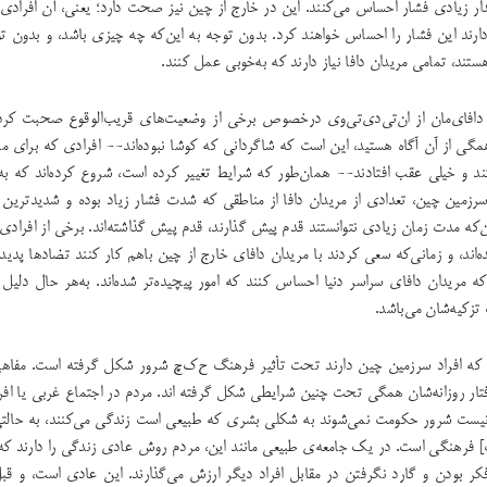
مقدار زیادی فشار احساس می‌کنند. این در خارج از چین نیز صحت دارد؛ یعنی، آن افرادی 
دارند این فشار را احساس خواهند کرد. بدون‌ توجه به این‌که چه چیزی باشد، و بدون‌ تو
ند، تمامی مریدان دافا نیاز دارند که به‌خوبی عمل کنند.
ن دافای‌مان از ان‌تی‌دی‌تی‌وی درخصوص برخی از وضعیت‌های قریب‌الوقوع صحبت کر
گی از آن آگاه هستید، این است که شاگردانی که کوشا نبوده‌اند-- افرادی که برای مد
ند و خیلی عقب افتادند-- همان‌طور که شرایط تغییر کرده است، شروع کرده‌اند که به‌
سرزمین چین، تعدادی از مریدان دافا از مناطقی که شدت فشار زیاد بوده و شدیدترین آ
ن‌که مدت زمان زیادی نتوانستند قدم پیش گذارند، قدم پیش گذاشته‌اند. برخی از افرادی 
ده‌اند، و زمانی‌که سعی کردند با مریدان دافای خارج از چین باهم کار کنند تضادها پدید
 مریدان دافای سراسر دنیا احساس کنند که امور پیچیده‌تر شده‌اند. به‌هر حال دلیل 
تزکیه‌شان می‌باشد.
 که افراد سرزمین چین دارند تحت تأثیر فرهنگ ح‌ک‌چ شرور شکل گرفته است. مفاهیم
ار روزانه‌شان همگی تحت چنین شرایطی شکل گرفته اند. مردم در اجتماع غربی یا افرا
ست شرور حکومت نمی‌شوند به شکلی بشری که طبیعی است زندگی می‌کنند، به حالتی
ت] فرهنگی است. در یک جامعه‌ی طبیعی مانند این، مردم روش عادی زندگی را دارند که
فکر بودن و گارد نگرفتن در مقابل افراد دیگر ارزش می‌گذارند. این عادی است، و قبل