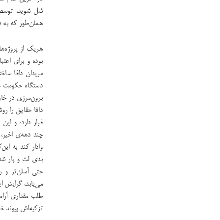
شل شوید، توسط 
همان‌طور که به ف
هریک از پروژه‌ه
بوده و برای اعتبا
مریدان دافا ساخت
دستگاه حکومت چین
برون‌مرزی در خار
دافا حقایق را رو
قرار دارد،‌ و ای
چند دهه‌ی اخیر
وادار کند به ای
بدی لت و پار شده
حتی آسان‌تر و ر
می‌یابد، گرایش 
طلب مقداری آرام
تزکیه‌اش پیوند خ