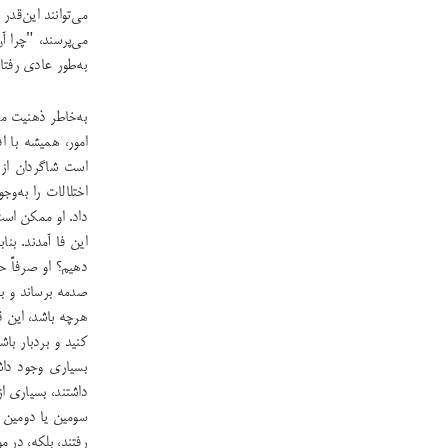
می‌توانند این‌قدر
می‌پرسند، "چرا آ
به‌طور عادی رفتا
به‌خاطر ذهنیت‌ م
امور، همیشه با 
است شاگردان از
اختلالات را به‌و
داد. او ممکن اس
این فا آمدند. بن
دهیم؟ او صرفاً ح
صدمه برساند و به
هرچه باشد، این ق
کنید و بردبار با
بسیاری وجود دا
داشتند، بسیاری ا
سومین یا دومین م
رفتند، بلکه، در