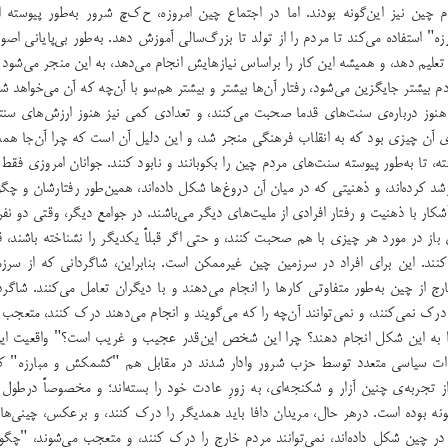
چین نیز این‌گونه بودند. اما در اجتماع چین امروزه، ح‌ک‌چ شرور به‌طور پیوسته ا
 استفاده می‌کند تا مردم را از تولد تا بزرگ‌سالی آموزش دهد. به‌طور بی‌پایانی اصول ا
ا تعلیم دهد، و همیشه این کار را براساس نیازهایش انجام می‌دهد، به این منجر می‌شود
دم بیشتر جایگزین می‌شود، رفتار آن‌ها بیشتر و بیشتر هم‌سو با آن‌چه که آن می‌خواهد شو
نوز درباره‌ی سنت‌های قدما صحبت می‌کنند، و تعدادی کمی نیز هنوز ارزش‌های سنتی 
ی آن‌ چیزی بود که به انقلاب فرهنگی منجر شد،‌ و این دلیل آن است که چرا آن‌جا هم
،‌ تا به‌طور پیوسته سنت‌های مردم چین را بکوبانند و نابود کنند. جوانان امروزی فق
د کرده‌اند، و ذهنیتی که در میان آن دروغ‌ها شکل داده‌اند، همین‌طور رفتارشان و چگ
شکار با ذهنیت و رفتار افرادی از ملیت‌های دیگر می‌باشند. در جوامع دیگر، وقتی دو نفر
ی باز در مورد هر چیزی با هم صحبت کنند،‌ و حتی اگر قبلاً‌ یکدیگر را نشناخته باشند، ق
. این برای افراد در سرزمین چین غیرممکن است. بنابراین، شاگردانی که از سرزمی
رج از چین به‌طور متفاوتی کارها را انجام می‌دهند و با دیگران تعامل می‌کنند. شاگر
 درک نمی‌کنند، و نمی‌توانند آن‌چه را که می‌گویند و انجام می‌دهند درک کنند، متعجب
 را به‌ این شکل انجام دهند؟ چرا این شخص این‌قدر عجیب و غریب است؟" واقعیت ا
زات سیاسی متعدد توسط حزب شرور وادار شدند در مقابل هم "کشمکش و مبارزه" کنن
 تجربه‌ی چنین آزار و شکنجه‌ای، به زور‌ِ عادت خود را بسته‌اند؛ و مخصوصاً درطول
گونه بوده است. درهر حال، مریدان دافا باید همدیگر را درک کنند، و برعکس، چینی‌ها
 در چین شکل داده‌اند، نمی‌توانند مردم خارج را درک کنند، و متعجب می‌شوند، "چگون