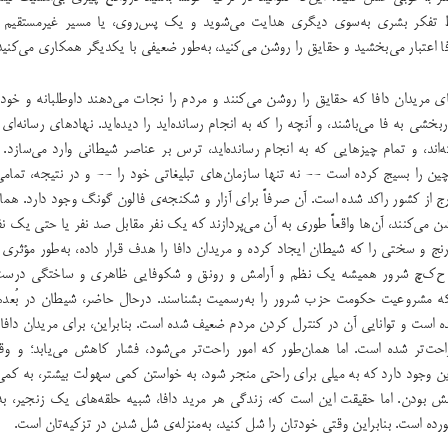
تفکر بشری به‌سوی دیگری هدایت می‌شوید و یک پس‌روی،‌ یا مسیر غیرمستقیم را 
ا اعتبار می‌بخشید و حقایق را روشن می‌کنید، به‌طور ضعیفی با یکدیگر همکاری می‌کنید
ای مریدان دافا که حقایق را روشن می‌کنند و مردم را نجات می‌دهند داوطلبانه و خود
ربخشی به فا می‌باشند،‌ و آنچه‌ را که به انجام رسانده‌اید را دیده‌اید. نهادهای رسانه‌ا
ه‌اند، و تمام چیزهایی که به انجام رسانده‌اید، ترس بر عناصر شیطانی وارد می‌سازد
 را بسیج کرده است -- نه تنها سازمان‌های تبلیغاتی خود را -- و در نتیجه،‌ تمامی
ج از کشور راکد شده است. آن صرفاً برای آزار و شکنجه‌ی فالون گونگ وجود دارد. هما
شن می‌کنند، آن‌ها واقعاً طوری به آن می‌پردازند که یک نفر مقابل صد نفر یا حتی یک نفر
ن رنج و سختی را که شیطان ایجاد کرده و مریدان دافا را هدف قرار داده، به‌طور مؤثری ا
، ح‌ک‌چ شرور همیشه یک نظم و آرامش و رونق و شکوفایی ظاهری و ساختگی درست کر
ن‌که مشروعیت حکومت حزب شرور را به‌رسمیت بشناسند. درحال حاضر،‌ شیطان در بُعده
 است و توانایی آن در کنترل کردن مردم ضعیف شده است. بنابراین، برای مریدان دافا، 
احت‌تر شده است. اما همان‌طور که امور راحت‌تر می‌شود، فشار کاهش می‌یابد؛ و 
این وجود دارد که به میلی برای راحتی منجر شود، به خواستن کمی سهولت بیشتر، به کم
ش بودن. اما حقیقت این است که، زندگی هر مرید دافا، شبیه حلقه‌های یک زنجیر، ب
ورده است. بنابراین وقتی خودتان را شل کنید، به‌منزله‌ی شل شدن در تزکیه‌تان است.