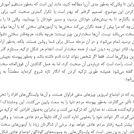
راین تا وقتی‌که به‌طور جدی آن‌را مطالعه کنید، مانند این است که به‌طور مستقیم آموزش 
دن این موضوع، تصمیم گرفتم که بهتر است با تکرار کمتری صحبت کنم، برای
 بگذارم، تا به بینش‌های خودتان برسید، و مسیر خودتان را بپیمایید. وقتی فا را ب
‌چه که مرا بیش از همه نگران می‌کند سختی‌ها یا آزمون‌های سختی که با آن‌ها مواجه
 سخت می‌باشد نیست. آن‌ها سخت‌ترین چیز نیستند؛ هرچه باشد، هرچه‌قدر سختی‌ِ دشوا
آن برسید تمام می‌شود، و در آن مرحله مسائل برای شما روشن هستند. بلکه، به‌طور آرا
امید، قادر نبودن به دیدن امید، از همه سخت‌تر است. انجام هر شکل‌ِ تزکیه، مستلزم گذر 
ین ویژگی‌ها است. فقط اگر شخص بتواند ثبات قدم داشته باشد و به‌طور پیوسته به‌پیش ب
 است. راحت است که درباره‌ی آن صحبت کرد، اما به‌ عمل گذاشتن آن فوق‌العاده سخت
فته می‌شود همیشه طوری تزکیه کردن که انگار تازه شروع کرده‌اید مطمئناً به رس
ی‌شود.
د که در اجتماع امروزی چیزهای منفی فراوان هستند، و آن‌ها وابستگی‌های افراد را تحر
تأثیر می‌گذارند، به‌طور پیوسته مردم دنیا را به سمت پایین می‌کشند. این وحشتناک ا
کیه‌کننده هستند، نه خدایانی که تزکیه می‌کنند، و بنابراین به‌عنوان افرادی که تزکیه م
ی‌گیرند. اگر نتوانند خود را به‌خوبی اداره کنند، آن‌گاه دقیقاً مردم عادی هستند؛ و وقتی
 بیشتر شبیه رفتار مردم عادی خواهد بود. برخی از شاگردان زیاد با آزمون‌های سخت م
اند. این بدین معنی است که وابستگی‌هایی به وسوسه‌های گوناگون اجتماع عادی شکل د