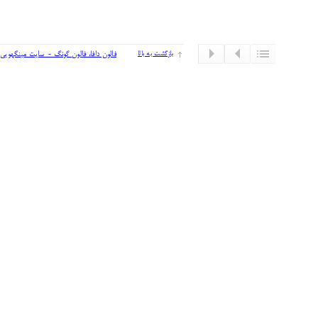
بازگشت به بالا
فالون دافا، فالون گونگ - سایت مینگهویی