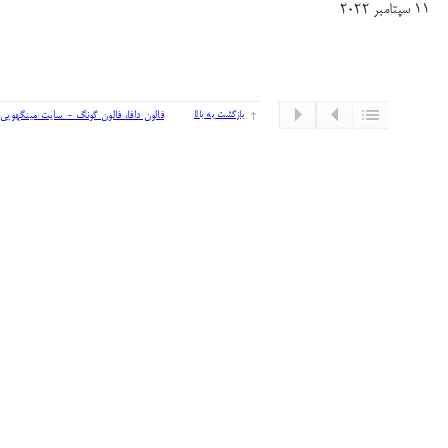
۱۱ سپتامبر ۲۰۲۲
بازگشت به بالا
فالون دافا، فالون گونگ - سایت مینگهویی