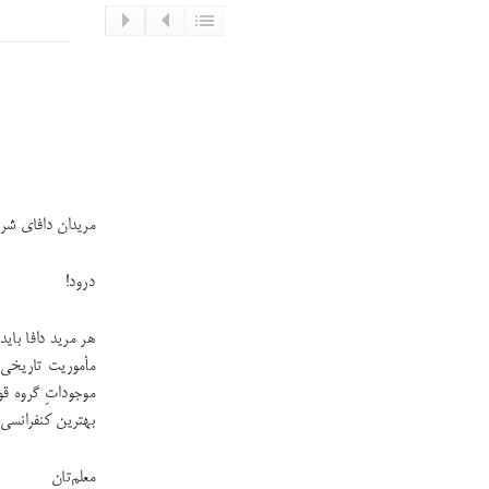
مریدان دافای شر
درود!
هر مرید دافا بای
مأموریت تاریخی خ
موجوداتِ گروه قو
بهترین‌ کنفرانسی 
معلم‌تان