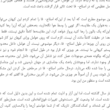
شته باشد یا نه ارتباط دارند. آن عوامل، حتی میکروسکپی‌تر هستند و همه‌ی تغییراتی [که
امل عظیمی که در اصلاح- فا تحت تاثیر قرار گرفتند باعث شده است.
ین موضوع مطرح است که آیا بعد از این‌که اصلاح- فا را تمام کردم این کیهان می‌توا
 به‌عنوان یک مقایسه، اگر توپی را وسط هوا نگه‌دارید، به‌محض این‌که آن‌را رها کنید
ین‌که یک بالون را رها کنید پرواز خواهد کرد. این مقایسه‌ها کاملاً دقیق نیستند، فقط
دهد؛ در حقیقت کاملاً مانند آن نیست. لازم است که روی عوامل ورای کیهان نیز کار شو
دن روی آن چیزها در طول اصلاح- فا، دیگر موضوعی نیست. آن عوامل، داخل محدود
ستم کیهانی ما نیستند. هر چیزی که قرار بود در طول اصلاح- فا انجام شود و نیز ن
ین‌که چگونه همه‌ی موجودات عمل کنند نیز شامل آن می‌شود، داخل این محدوده هستن
ر وجود ندارند. اما وجودشان باعث یک جداسازی در جهان ذره‌بینی شد و این جداسا
ایانی را جدا شده نگه می‌دارد. درحال حاضر اصلاح- فا در مرحله‌ی حل کردن این مشکل
ل شوند، پس از آن اصولاً هر چیزی حل می‌شود. در آخرین سخنرانی فا گفتم که در حق
شده است و منظور من این بود.
ر سال گذشته است، اما این آزار و اذیت تمام نشده است و این بدین دلیل است که دل
نشده است. اما وضعیت کلی دست‌خوش تغییرات فوق‌العاده‌ای شده است. همان‌طور که د
ی کم شده‌اند و کمک‌کنندگان تاریک که از شما خواستم آن‌ها را پاک‌سازی کنید، آن