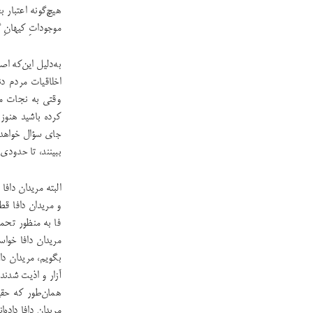
هیچ‌گونه اعتبار ب
موجوداتِ کیهانِ 
به‌دلیل این‌که ا
اخلاقیات مردم د
وقتی به نجات مو
کرده باشید هنوز 
جای سؤال خواهد د
ببینند، تا حدودی
البته مریدان داف
و مریدان دافا قط
فا به منظور تحم
مریدان دافا خواس
بگویم، مریدان دا
آزار و اذیت شدند 
همان‌طور که حقی
مریدان دافا داده‌ا