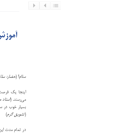
آموزش 
سلام! (
حضار: سلام
اینجا یک فرصت 
می‌رسند. (
استاد م
بسیار خوب در سه 
(
تشویق گرم
)
در تمام مدت این