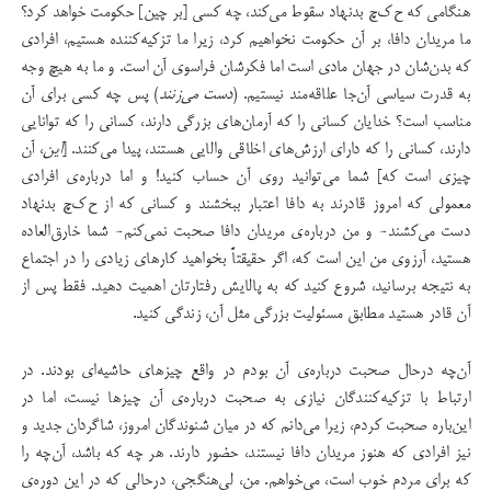
هنگامی که ح‌ک‌چ بدنهاد سقوط می‌کند، چه کسی [بر چین] حکومت خواهد کرد؟
ما مریدان دافا، بر آن حکومت نخواهیم کرد، زیرا ما تزکیه‌کننده هستیم، افرادی
که بدن‌شان در جهان مادی است اما فکرشان فراسوی آن است. و ما به هیچ وجه
به قدرت سیاسی آن‌جا علاقه‌مند نیستیم. (
دست می‌زنند
) پس چه کسی برای آن
مناسب است؟ خدایان کسانی را که آرمان‌های بزرگی دارند، کسانی را که توانایی
دارند، کسانی را که دارای ارزش‌های اخلاقی والایی هستند، پیدا می‌کنند. [
این
، آن
چیزی است که] شما می‌توانید روی آن حساب کنید! و اما درباره‌ی افرادی
معمولی که امروز قادرند به دافا اعتبار ببخشند و کسانی که از ح‌ک‌چ بدنهاد
دست می‌کشند- و من درباره‌ی‌ مریدان دافا صحبت نمی‌کنم- شما خارق‌العاده
هستید، آرزوی من این است که، اگر حقیقتاً بخواهید کارهای زیادی را در اجتماع
به نتیجه برسانید، شروع کنید که به پالایش رفتارتان اهمیت دهید. فقط پس از
آن قادر هستید مطابق مسئولیت بزرگی مثل آن، زندگی کنید.
آن‌چه درحال صحبت درباره‌ی آن بودم در واقع چیزهای حاشیه‌ای بودند. در
ارتباط با تزکیه‌کنندگان نیازی به صحبت درباره‌ی آن چیزها نیست، اما در
این‌باره صحبت کردم، زیرا می‌دانم که در میان شنوندگان امروز، شاگردان جدید و
نیز افرادی که هنوز مریدان دافا نیستند، حضور دارند. هر چه که باشد، آن‌چه را
که برای مردم خوب است، می‌خواهم. من، لی‌هنگجی، درحالی که در این دوره‌ی