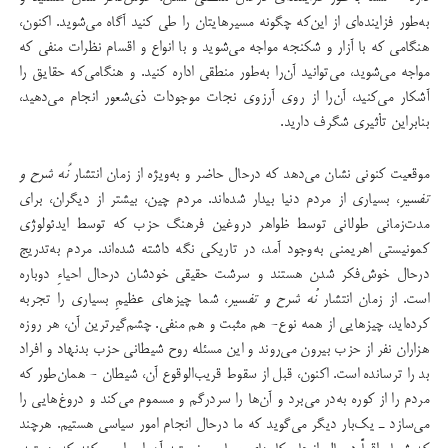
به‌طور فزاینده‌ای از این‌که چگونه مسیرهایتان را طی کنید آگاه می‌شوید. اکنون،
هنگامی که با آزار و شکنجه مواجه می‌شوید و با انواع و اقسام نظرات منفی که
مواجه می‌شوید، می‌توانید آن‌را به‌طور منطقی اداره کنید. و هنگامی‌که حقایق را
آشکار می‌کنید، آن‌را از روی آرزوی نجات موجودات ذی‌شعور انجام می‌دهید،
بنابراین تأثیری شگرف دارید.
موقعیت کنونی نشان می‌دهد که درحال حاضر و به‌ویژه از زمان انتشار
نُه شرح و
تفسیر
، بسیاری از مردم دنیا بیدار شده‌اند. مردم چین، بیشتر از دیگران، برای
مدت‌زمانی طولانی توسط ظواهر دروغین فرهنگ حزب که توسط ایدئولوژی
کمونیستی اهریمنی به‌وجود آمد، در تاریکی نگه داشته ‌شده‌اند. مردم به‌تدریج
درحال خوش‌فکر شدن هستند و سرشت حقیقی‌ خودشان درحال احیاءِ دوباره
است. از زمان انتشار ُ
نه شرح و تفسیر
، شما چیزهای عظیمِ بسیاری را تجربه
کرده‌اید، چیزهایی از همه نوع- هم مثبت و هم منفی. چشم‌گیرترین آن، هر روزه
هزاران نفر از حزب بیرون می‌روند و این مسئله روح شیطانی حزب بدنهاد و افراد
بد را ترسانده است. اکنون، قبل از سقوط قریب‌الوقوع آن، شیطان - همان‌طور که
مردم را از کوره به‌در می‌برد و آن‌ها را سردرگم و مسموم می‌کند و دروغ‌هایی را
می‌سازد ـ یک‌بار دیگر می‌گوید که ما درحال انجام امور سیاسی هستیم. هرچند