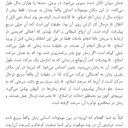
همان میزان تکان دست سپری می‌شود. در برخی، صدها یا هزاران سال طول
می‌کشد. در این مکان موجودات انسانی واقعاً چندان بد نیست- فقط بیش از
دوازده سال از زمان آغاز اصلاح- فا گذشته است. البته، هر چند استاد حتی قبل از
انتقال فا درحال کار ‌کردن روی آن بود. حقیقت این است که، آن خیلی سریع
پیشرفت کرده است. آن ارواح شیطانی و افراد پلیدی که اعمالی اهریمنی در
ارتباط با مریدان دافا انجام داده‌اند فقط در طی این اختلاف زمانی، قبل از ورود
اصلاح- فا درحال انجام آن هستند. در حقیقت مدت زمانی که طول می‌کشد
خیلی کوتاه است. اگر زمان نوع بشر برنامه‌ریزی شده بود که به همان سرعت
اصلاح- فا پیشرفت کند، آن‌موقع در زمانی که به اندازه‌ی یک حرکت دست طول
می‌کشد، آن به پایان می‌رسید. چنین احساس می‌شود که این‌جا در این مکان
بشری زمان به آهستگی حرکت می‌کند، اما در حقیقت آن واقعاً سریع درحال
حرکت است. از آن‌جا که سرعت اصلاح- فا باید بسیار سریع باشد، سرعتی که به
سمت جلو درحال پیشروی است از تمام زمان‌ها در کیهان پیشی می‌گیرد.
نیروهای کهن نیز به‌منظور دخالت در اصلاح- فا به‌سرعت درحال عمل هستند، و
زمان در سه‌قلمرو توأم با آن، سرعت گرفته است.
قبلاً به شما گفته‌ام که این‌جا در بین موجودات انسانی زمان واقعاً سریع شده
است. درباره‌ی آن در چند موقعیت برای شما صحبت کرده‌ام و [سرعت آن] چند