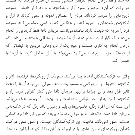
که شما واقعاً درحال انجام کارهای سیاسی نیستید آن اصرار می‌کند که هستید.
هر وقت که آن‌ها مردم را مورد آزار و شکنجه و حمله قرار داده‌اند، همیشه
دروغ‌هایی را سرهم کرده‌اند، مردم را عصبانی نموده و سعی کردند تا آزار و
شکنجه‌ی خودشان را توجیه کنند. و هنگامی که به کسی حمله می‌کنند همیشه
فرد را هرچه که دوست دارند بنامند، می‌نامند. مریدان دافا فقط کارهایی را انجام
می‌دهند که قرار است انجام دهند. آن‌ها خردمند و منطقی هستند و می‌دانند که
درحال انجام چه کاری هستند، و هیچ یک از دروغ‌های اهریمن یا اتهاماتی که
از فرهنگ حزب سرچشمه می‌گیرد نمی‌تواند با آنان تداخل کرده یا آن‌ها را
عصبی کند.
وقتی به تزکیه‌کنندگان ارتباط پیدا می‌کند، هیچ‌یک از رویکردها، ترفندها، آزار و
شکنجه، تحریک یا سردرگمی و مسمومیت مردم معمولی نمی‌تواند آن‌ها را تحت
تأثیر قرار دهد و آن چیزها بر روی مریدان دافا حتی کمتر کارایی دارد. آزار و
شکنجه اکنون به این حد طولانی شده است و با این‌حال آن‌چه مضحک می‌باشد
این است که آن افراد رذل، جاسوس‌های پلید و رهبران باند رذل که در شکنجه‌ی
مریدان دافا دست داشته‌اند هنوز موفق نشده‌اند ببینند که مریدان دافا چه کسانی
هستند، هنوز نمی‌دانند ماهیت این تزکیه‌کنندگان چیست، و هنوز سعی می‌کنند
که آن رویکردهای انسان عادی را در ارتباط با آنان به‌کار گیرند. آیا این خنده‌دار