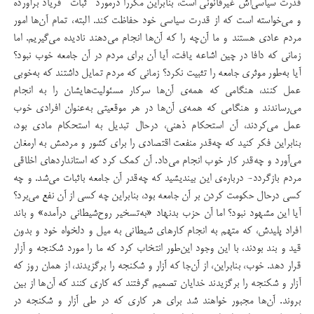
قدرت سیاسی‌اش غیرقانونی است، بنابراین مکرراً درمورد "ثبات" فریاد برآورده
و می‌خواسته است که از قدرت سیاسی خود حفاظت کند. البته، تمام آن‌ها امور
مردم عادی هستند و ما آن‌چه را که آن‌ها انجام می‌دهند نادیده می‌گیریم. اما
زمانی که دافا در چین اشاعه یافت، آیا آن برای مردم در آن جامعه خوب نبود؟
آیا به‌طور موثری جامعه را تثبیت نکرد؟ زمانی که مردم تمایل داشتند که به‌خوبی
عمل کنند، هنگامی که همه‌ی آن‌ها سرکار مسئولیت‌هایشان را به انجام
می‌رساندند و هنگامی که همه‌ی آن‌ها در هر موقعیتی به‌عنوان افرادی خوب
عمل می‌کردند، آن استحکام ذهنی، درحال تبدیل به استحکام مادی بود،
بنابراین فکر کنید که چه‌قدر منفعت اقتصادی را برای کشور و مردمش به ارمغان
می‌آورد و چه‌قدر کار خوب انجام می‌داد. آن کمک کرد که استاندارد‌های اخلاقی
مردم بازگردد- درباره‌ی این بیندیشید که چه‌قدر آن جامعه باثبات می‌شد. و چه
کسی درحال حکومت کردن بر آن جامعه بود، بنابراین چه کسی از آن نفع می‌برد؟
آیا این مشهود نبود؟ اما آن حزب بدنهاد «به‌تسخیر روح‌شیطانی درآمده»‌ و باند
افراد پلیدش، که متهم به انجام کارهای شیطانی به میل و دلخواه خود و بدون
قید و بند بودند، با این وجود این‌طور انتخاب کرد که ما را مورد شکنجه و آزار
قرار دهد. خوب، بنابراین، از آن‌جا که آزار و شکنجه را برگزیدند، از همان روز که
آزار و شکنجه را برگزیدند خدایان تصمیم گرفتند که کاری کنند که آن‌ها از بین
بروند. آن‌ها مجبور خواهند شد برای هر کاری که در طی آزار و شکنجه در