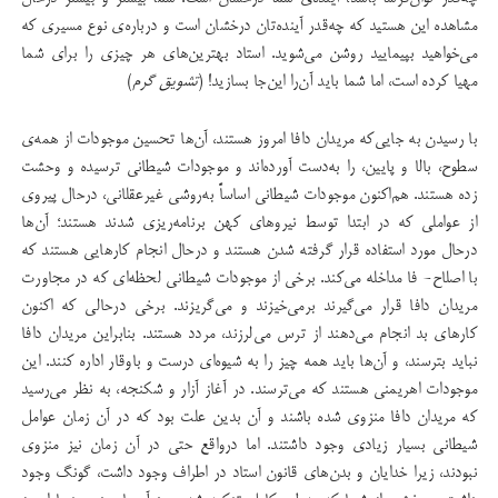
مشاهده این هستید که چه‌قدر آینده‌تان درخشان است و درباره‌ی نوع مسیری که
می‌خواهید بپیمایید روشن می‌شوید. استاد بهترین‌های هر چیزی را برای شما
مهیا کرده است، اما شما باید آن‌را این‌جا بسازید! (
تشویق گرم
)
با رسیدن به جایی‌که مریدان دافا امروز هستند، آن‌ها تحسین موجودات از همه‌ی
سطوح، بالا و پایین، را به‌دست آورده‌اند و موجودات شیطانی ترسیده و وحشت
زده هستند. هم‌اکنون موجودات شیطانی اساساً به‌روشی غیرعقلانی، درحال پیروی
از عواملی که در ابتدا توسط نیروهای کهن برنامه‌ریزی شدند هستند؛ آن‌ها
درحال مورد استفاده قرار گرفته شدن هستند و درحال انجام کارهایی هستند که
با اصلاح- فا مداخله می‌کند. برخی از موجودات شیطانی لحظه‌ای که در مجاورت
مریدان دافا قرار می‌گیرند برمی‌خیزند و می‌گریزند. برخی‌ درحالی که اکنون
کارهای بد انجام می‌دهند از ترس می‌لرزند، مردد هستند. بنابراین مریدان دافا
نباید بترسند، و آن‌ها باید همه چیز را به شیوه‌ای درست و باوقار اداره کنند. این
موجودات اهریمنی هستند که می‌ترسند. در آغاز آزار و شکنجه، به نظر می‌رسید
که مریدان دافا منزوی شده باشند و آن بدین علت بود که در آن زمان عوامل
شیطانی بسیار زیادی وجود داشتند. اما درواقع حتی در آن زمان نیز منزوی
نبودند، زیرا خدایان و بدن‌های قانون استاد در اطراف وجود داشت، گونگ وجود