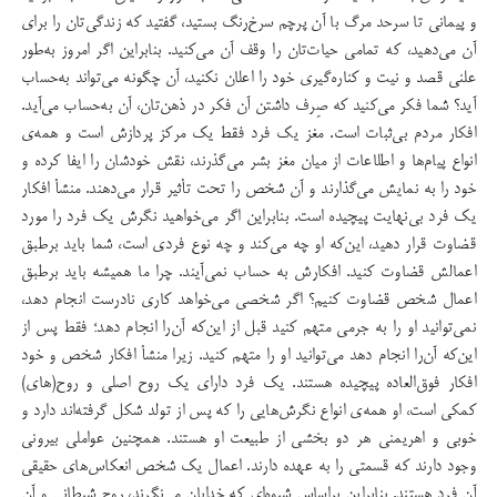
و پیمانی تا سرحد مرگ با آن پرچم سرخ‌رنگ بستید، گفتید که زندگی‌تان را برای
آن می‌دهید، که تمامی حیات‌تان را وقف آن می‌کنید. بنابراین اگر امروز به‌طور
علنی قصد و نیت و کناره‌گیری خود را اعلان نکنید، آن چگونه می‌تواند به‌حساب
آید؟ شما فکر می‌کنید که صِرف داشتن آن فکر در ذهن‌تان، آن به‌حساب می‌آید.
افکار مردم بی‌ثبات است. مغز یک فرد فقط یک مرکز پردازش است و همه‌ی
انواع پیام‌ها و اطلاعات از میان مغز بشر می‌گذرند، نقش خودشان را ایفا کرده و
خود را به نمایش می‌گذارند و آن شخص را تحت تأثیر قرار می‌دهند. منشأ افکار
یک فرد بی‌نهایت پیچیده است. بنابراین اگر می‌خواهید نگرش یک فرد را مورد
قضاوت قرار دهید، این‌که او چه می‌کند و چه نوع فردی است، شما باید برطبق
اعمالش قضاوت کنید. افکارش به حساب نمی‌آیند. چرا ما همیشه باید برطبق
اعمال شخص قضاوت کنیم؟ اگر شخصی می‌خواهد کاری نادرست انجام دهد،
نمی‌توانید او را به جرمی متهم کنید قبل از این‌که آن‌را انجام دهد؛ فقط پس از
این‌که آن‌را انجام دهد می‌توانید او را متهم کنید. زیرا منشأ افکار شخص و خود
افکار فوق‌العاده پیچیده هستند. یک فرد دارای یک روح اصلی و روح(های)
کمکی است، او همه‌ی انواع نگرش‌هایی را که پس از تولد شکل گرفته‌اند دارد و
خوبی و اهریمنی هر دو بخشی از طبیعت او هستند. همچنین عواملی بیرونی
وجود دارند که قسمتی را به عهده دارند. اعمال یک شخص انعکاس‌های حقیقی
آن فرد هستند. بنابراین براساس شیوه‌ای که خدایان می‌نگرند، روح شیطانی و آن