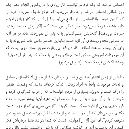
احساس می‌شد که یک فرد می‌توانست کار زیادی را در یک‌روز انجام دهد، یک
روز طولانی احساس می‌شد و به نظر می‌رسید که هرگز تاریک نمی‌شد، درحالی
که اکنون غروب بلافاصله پس از طلوع می‌آید و قبل از این‌که کار زیادی انجام
داده باشید، تاریک می‌شود. چیز دیگر این است که، [اگر زمان به حد زیادی
سرعت می‌یافت]، گنجایش جسم انسانی پا به پای آن نمی‌رفت. ماده در هر لایه
در معرض محدودیت‌های آن لایه است، بنابراین عناصر مادی قادر نمی‌بوند پا به
پای آن بروند. سرعت اصلاح- فا، درواقع، بی‌نهایت سریع است. مهم نیست که
آن موجودات اهریمنی ممکن است چه‌قدر وحشی یا خطرناک به نظر آیند، پایان
وحشتناک‌شان نزدیک است. (
تشویق پرشور
)
بنابراین از زمان انتشار
نُه شرح و تفسیر
، مریدان دافا از طریق آشکارسازی حقایق
و نجات موجودات واقعاً به افراد زیادی کمک کرده‌‌اند بیایند که وضعیت حقیقی
را درک کنند. و به‌ویژه، بسیاری از مردم خواسته‌اند که از حزب کنارگیری کرده و
خودشان را از آن چیز شیطانی جدا سازند. اجازه دهید آن‌را بیشتر مورد ملاحظه
قرار دهیم. برخی از افراد ممکن است بگویند، "لزومی نمی‌بینم که از حزب دست
بکشم. من می‌دانم که آن خوب نیست و از مدت‌ها قبل، پرداخت حق عضویت را
متوقف کردم". اما این، [از آن] مواردی نیست که شما بتوانید فقط درباره‌اش فکر
کنید و آن به‌حساب آید. در گذشته هنگامی که با شور و اشتیاق مشت بالا بردید