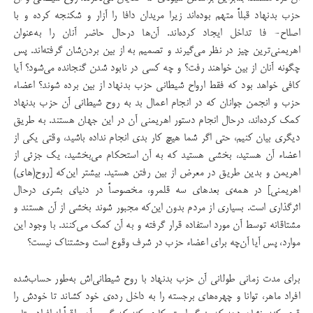
حزب بدنهاد قبلاً متهم بوده‌اند زیرا مریدان دافا را آزار و شکنجه کرده و با
اصلاح- فا تداخل ایجاد کرده‌اند. آن‌ها درحال حاضر آنان را به‌عنوان
اهریمنی‌ترین چیز در نظر می‌گیرند و تصمیم به از بین بردن‌شان گرفته‌اند. پس
چگونه آنان از بین خواهند رفت؟ و چه کسی در نابود شدن گنجانده می‌شود؟ آیا
کافی خواهد بود که فقط ارواح شیطانی حزب بدنهاد از بین برده شوند؟ اعضاء
حزب و انجمن جوانان که در انجام اعمال بد به روح شیطانی آن حزب بدنهاد
کمک کرده‌اند، درحال انجام دستور اهریمنی آن در این جهان هستند. به طریق
دیگری بیان کنیم، حتی اگر شما هیچ کار بدی انجام نداده باشید، وقتی یکی از
اعضاء آن هستید، بخشی هستید که به آن استحکام می‌بخشید، یک جزئی از
اهریمن و بدین طریق در معرض از بین رفتن هستید. بیشتر این‌که [روح(های)
اهریمنی] در همه‌ی بعد‌های سه قلمرو، مخصوصاً در دنیای بشری درحال
اثرگذاری است. بسیاری از مردم بدون این‌که مجبور شوند بخشی از آن هستند و
مشتاقانه توسط آن مورد استفاده قرار گرفته و به آن کمک می‌کنند. با وجود این
موارد، پس آیا آن‌چه برای اعضاء حزب در شرف وقوع است وحشتناک نیست؟
برای مدت زمانی طولانی آن حزب بدنهاد با روح شیطانی‌اش به‌طور حساب‌شده
افراد ماهر، توانا و چهره‌های برجسته را به داخل رده‌ی خود کشاند تا خودش را