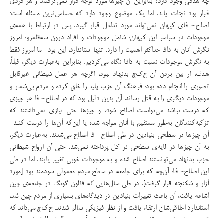
چه هدفی وجود دارد؟ بنابراین آن چیزها مورد توجه قرار نمی‌گرفتند و هر فردی
قرار بود نجات یابد. اما یک موضوع وجود دارد که حساس‌ترین مسئله است:
اصلاح- فای کیهان نمی‌تواند مورد تداخل قرار گیرد. پس در ارتباط با همه‌ی
موجودات در سراسر این کیهان، شامل موجودات و افراد درون سه‌قلمرو، امروز
نگرش‌ آنان به دافا حداکثر اهمیت را دارد. تنها استاندارد، این بود- ما امروز فقط
به نگرش موجودات نسبت به دافا نگاه می‌کردیم. بنابراین به‌عبارت دیگر، قبلاً،
هدف، از بین بردن آن ح‌ک‌چ بدنهاد نبود، اگرچه هر عمل شیطانی غیرقابل
تصوری را انجام داده بود، فرهنگ آن حزب پلید را خلق کرده و مردم بی‌شمار و
موجودات دیگری را به قتل رساند. آن بدین دلیل بود که در اصلاح- فا هر چیزی
که درست نباشد می‌توانست اصلاح شود، و چیزها حتی نیازی نمی‌داشتند که
تزکیه‌کنندگان به‌طور مستقیم با آنان مواجه شده یا این‌که آن‌ها را درست کنند-
آن چیزها در سطحی بنیادین در طی اصلاح- فا اصلاح می‌شدند. به‌عبارت دیگر،
به آن چیزها در لایه‌ی سطحی در کل پرداخته نمی‌شد. حتی آن ارواح شیطانی
حزب بدنهاد می‌توانستند اصلاح شده و به موجودات خوبی تغییر یابند. اما در طی
این اصلاح- فا، آن‌چه که برای جامعه در سطح مردم معمولی سودمند بود [مورد
آزار و شکنجه قرار گرفت]. در طی سال‌هایی که فالون گونگ در جامعه‌ی چین
اشاعه یافت، آن باعث تغییرات بنیادین در دیدگاه‌های بسیاری از مردم چین شد،
استاندارد اخلاقی‌شان ارتقاء یافت و از نظر فیزیکی سالم شدند. ح‌ک‌چ می‌داند که