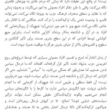
نیست؟ در واقع، این حقیقت دارد که زمانی که مردم عادی به چیزهای ظاهری
نگاه می‌کنند، وقتی با طرز تفکر افراد معمولی به امور می‌نگرند، و به‌ویژه زمانی
که با عقاید و منطق منحرف فرهنگ حزب به چیزها نگاه می‌کنند، نمی‌توانند
قلمرو یا وضعیت ذهنی یک تزکیه‌کننده را درک کنند. هنگامی که با افکار بشر
عادی نگاه می‌کنند، هیچ چیز با هم جور درنمی‌آید؛ هیچ‌یک از رویکردهایی که
افراد بد در آزار و شکنجه به‌کار برده‌اند کارایی نداشته ‌است. بنابراین هیچ
کوششی توسط افرادی که در این سطح بشری هستند برای تأثیر گذاشتن بر
سطوح و قلمروهای بالاتر از دنیای بشری هرگز با موفقیت همراه نبوده است.
از زمان انتشار
نُه شرح و تفسیر
، افراد معمولی بسیاری که توسط دروغ‌های روح
اهریمنی حزب بدنهاد تحت تأثیر قرار گرفته‌اند، گفته‌اند که ما درحال سیاسی
شدن هستیم. اما همان‌طور که همگی می‌دانید، ما "سیاسی" نشده‌ایم. حتی اگر
افرادی که درحال آزار و شکنجه ‌شدن هستند درگیر سیاست شوند، چیز شرم‌آوری
نیست؛ آن فقط منطقی و طبیعی است. اما هیچ‌یک از کارهایی که ما انجام
داده‌ایم درپشت خود انگیزه‌ی سیاسی ندارد، ما کارها را با انگیزه‌های سیاسی
انجام نمی‌دهیم. چگونه تزکیه‌کنندگان حقیقی ممکن است بتوانند درگیر
سیاست‌های دنیایی شوند؟ اصلاح- فا در کیهان درحال روی‌دادن است و
هم‌اکنون تزکیه‌کنندگان دافا درحال اعتبار بخشی به فا هستند و هدف‌شان