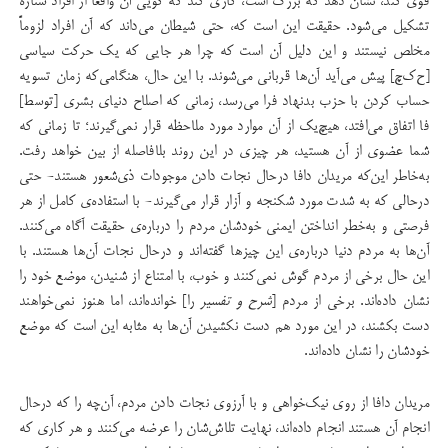
قوی کند، نشان دهد که بزرگ است، کاری کند که گویی آن واقعاً از افراد ستاره‌
تشکیل می‌شود. حقیقت این است که، حتی شیطان می‌داند که آن افراد لزوماً
مخلص نیستند و این دلیل آن است که چرا هر جایی که یک حرکت سیاسی
[ح‌ک‌چ] پیش می‌آید آن‌ها قربانی می‌شوند. با این حال، هنگامی‌که زمان تسویه
حساب کردن با حزب بد‌نهاد فرا می‌رسد، زمانی که اصلاح دنیای بشری [توسط]
فا اتفاق می‌افتد، هیچ‌یک از آن موارد مورد ملاحظه قرار نمی‌گیرند؛ تا زمانی که
شما عضوی از آن هستید، هر چیزی در این روند بلافاصله از بین خواهد رفت.
به‌خاطر این‌که مریدان دافا درحال نجات دادن موجودات ذی‌شعور هستند- حتی
درحالی که به شدت مورد شکنجه و آزار قرار می‌گیرند- با استفاده‌ی کامل از هر
فرصتی و به‌خطر انداختن ایمنی خودشان مردم را درباره‌ی حقیقت آگاه می‌کنند.
آن‌ها به مردم دنیا درباره‌ی این چیزها گفته‌اند و درحال نجات آن‌ها هستند. با
این حال برخی از مردم گوش نمی‌کنند و خوب، با امتناع از شنیدن، موضع خود را
نشان داده‌اند. برخی از مردم [
شرح و تفسیر
را] خوانده‌اند، اما هنوز نمی‌خواهند
دست بکشند، در این مورد هم دست نکشیدن آن‌ها به مثابه این است که موضع
خودشان را نشان داده‌اند.
مریدان دافا از روی نیک‌خواهی و با آرزوی نجات دادن مردم، آن‌چه را که درحال
انجام آن هستند انجام داده‌اند، نهایت تلاش‌شان را عرضه می‌کنند و هر کاری که