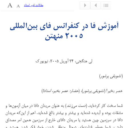
مقالات اخیر استاد
آموزش فا در كنفرانس فای بین‌المللی
۲۰۰۵ منهتن
لی‌ هنگجی، ۲۴ آوریل ۲۰۰۵، نیویورک
(
تشویقی پرشور
)
عصر بخیر! (
تشویقی پرشور
)، (
حضار: عصر بخیر، استاد!
)
شما سخت کار کرده‌اید. (
دست می‌زنند
) به عنوان مریدان دافا در میان آزمون‌ها و
مشقات بوده‌ و آبدیده شده‌اید‌ و بیشتر و بیشتر بالغ شده‌اید. اعم از این‌که مریدان
دافا در سرزمین چین هستید یا مریدان دافای خارج از سرزمین همین امر مصداق
دارد - شما به‌طور فزاینده‌ای درحال منطقی شدن، خوش‌فکر شدن هستید و