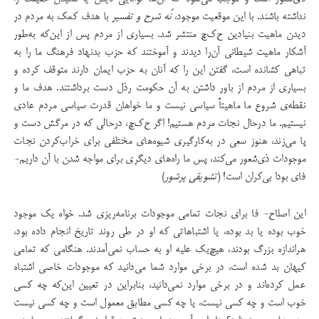
نداشته باشند. با این موقعیت موجود،
نُه شرح و تفسیر
با هدف کمک به مردم در
دیدن ماهیت بنیادین ح‌ک‌چ منتشر شد. بسیاری از مردم پس از این‌که به‌طور
آشکار ماهیت شیطانی آن‌‌را دیدند و آموختند که حزب بدنهاد فرهنگ ما را به
تباهی کشانده است، گفتن این را که آنان به حزب ایمان دارند متوقف کرده‌ و
بسیاری از مردم از باور داشتن به آن حکومت رذل دست برداشتند. هدف ما و
نقطه‌ی شروع ما ماهیتاً سیاسی نیست و ما خواهان قدرت سیاسی مردم عادی
نیستیم. ما درحال نجات مردم هستیم! اگر ح‌ک‌چ، درحالی که در مرگش دست و
پا می‌زند، هنوز سعی در به‌کارگیری شیوه‌های مختلفی برای خراب‌کردن نجات
موجودات ذی‌شعور می‌کند، پس ما راه‌های دیگری برای مواجه شدن با آن داریم-
فای بودا بی‌کران است! (
تشویقی پرشور
)
این اصلاح- فا برای نجات تمامی موجودات برنامه‌ریزی شد. خواه یک موجود
خوب بوده یا بد بوده، یا اشتباهاتی که او در طی روند تاریخ انجام داده بود،
هراندازه بزرگ بودند، هیچ‌یک علیه او به حساب نمی‌آمدند. هنگامی که تمامی
کیهان بد شده است، در برخی موارد شما می‌دانید که موجودات خاصی اشتباه
عمل کرده‌اند و در برخی موارد نمی‌دانید، بنابراین در تعیین این‌که چه کسی
خوب است و چه کسی نیست، یا چه کسی مطابق معمول است و چه کسی نیست