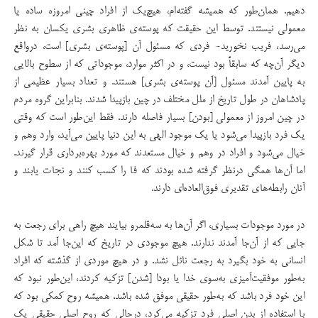
دهیم. همان‌طور که همیشه گفته‌ام، هیچ‌یک از افراد چینی امروزه ساده یا
معمولی نیستند. توسط این حقیقت که پوسته‌ی ظاهری بشری یکسان به نظر
می‌رسد، فریب نخورید- فردی که مسئول آن [پوسته‌ی بشری] است، درواقع
دیگر آن‌چه که سابقاً بود نیست، و در اکثر موارد، موجوداتی که از سطوح بالایی
به پایین آمدند مسئول [آن پوسته‌ی بشری] هستند. و تعداد بسیار عظیمی از
پادشاهان در طول تاریخ از ملل مختلف در چین بازپیدا شدند. بنابراین گروه مردم
در چین امروز از معمولی [بودن] بسیار فاصله دارند. فقط این‌طور است که وقتی
یک فرد بازپیدا می‌شود یا یک موجود الهی به این دنیا پایین می‌آید، وارد وهم و
خیال می‌شود و افراد در وهم و خیال مستعدند که مورد بهره‌برداری قرار گیرند.
اما آن‌ها همگی درنظر گرفته شده بودند که فا را کسب کنند و نجات یابند و
آنان رابطه‌های تقدیری فوق‌العاده‌ای دارند.
در مورد موجودات بسیاری، اگر آن‌ها به سه‌قلمرو بیایند هیچ راهی برای رجعت به
جایی که از آن‌جا آمدند ندارند. هیچ موجودی در تاریخ که این‌جا آمد تا شکل
انسانی به خود بگیرد به رجعت نائل نشد. و در هیچ موردی از گذشته که افراد
به‌طور موفقیت‌آمیزی به‌سوی خدا یا بودا‌ [شدن] تزکیه کردند، این‌طور نبود که
این خود فرد باشد که به‌طور حقیقی موفق شده باشد. همیشه روح کمکی بود که
با استفاده از بدن اصلی فرد تزکیه می‌کرد، درحالی‌ که روح اصلیِ حقیقی یک