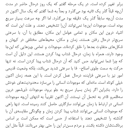
برابر تغییر کرده است. در یک مرحله گفتم که یک روز درحال حاضر در مدت
آن‌چه قبلاً گذر یک ثانیه بود می‌گذرد و بعداً به شما گفتم که یک سال اکنون در
مدت آن‌چه سابقاً گذر یک دقیقه بود می‌گذرد. اما اگر چه سرعت بسیار سریع
بوده است، موجودات این‌جا نمی‌توانند آن‌را تشخیص دهند. و علت این است که
اشیاء درون این مکان و تمامی عوامل این مکان، مطابق با آن، با سرعتی
سریع‌تر درحال رفتن هستند. زمان و مکان، محیط‌های مختلفی در کیهان و
شکل‌های متفاوت بعدها را خلق کرده‌اند. موجودات و تمامی چیزهایی که این‌جا
وجود دارند، همراه با زمان، درحال شتاب پیدا کردن هستند. این دلیل آن است
که چرا شما نمی‌توانید حس کنید که آن درحال شتاب پیدا کردن است. نه تنها
حرکت به سمت جلوی اصلاح- فا با سرعتی شدید می‌باشد، بلکه وضعیت قدیمی
امور نیز با سرعتی فزاینده درحال عمل کردن است. با این همه، زمان اکنون
خیلی کوتاه است. ماده‌ای که موجودات انسانی را می‌سازد محدودیت‌های خودش
را دارد، بنابراین اگر زمان بسیار سریع به جلو برود، موجودات ذی‌شعور درون
سه‌قلمرو قادر به تحمل آن نیستند. آن اکنون تقربیاً به انتهای آن‌چه موجودات
انسانی در ارتباط با زمان می‌توانند سازگاری حاصل کنند رسیده است. تنها راهی
که موجودات انسانی می‌توانند شتاب پیدا کردن زمان و چگونگی مقایسه‌ی آن‌ با
گذشته را تشخیص دهند با استفاده از حسی است که ممکن است بر اساس
برداشت‌شان داشته باشند. و مردم مسن‌‌تر این را حتی بهتر می‌دانند: قبلاً مثل این