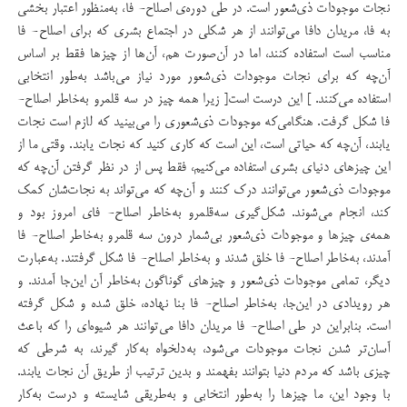
نجات موجودات ذی‌شعور است. در طی دوره‌ی اصلاح- فا، به‌منظور اعتبار بخشی
به فا، مریدان دافا می‌توانند از هر شکلی در اجتماع بشری که برای اصلاح- فا
مناسب است استفاده کنند، اما در آن‌صورت هم، آن‌ها از چیزها فقط بر اساس
آن‌چه که برای نجات موجودات ذی‌شعور مورد نیاز می‌باشد به‌طور انتخابی
استفاده می‌کنند. ] این درست است[ زیرا همه چیز در سه قلمرو به‌خاطر اصلاح-
فا شکل گرفت. هنگامی‌که موجودات ذی‌شعوری را می‌بینید که لازم است نجات
یابند، آن‌چه که حیاتی است، این است که کاری کنید که نجات یابند. وقتی ما از
این چیزهای دنیای بشری استفاده می‌کنیم، فقط پس از در نظر گرفتن آن‌چه که
موجودات ذی‌شعور می‌توانند درک کنند و آن‌چه که می‌تواند به نجات‌شان کمک
کند، انجام می‌شوند. شکل‌گیری سه‌قلمرو به‌خاطر اصلاح- فای امروز بود و
همه‌ی چیزها و موجودات ذی‌شعور بی‌شمار درون سه قلمرو به‌خاطر اصلاح- فا
آمدند، به‌خاطر اصلاح- فا خلق شدند و به‌خاطر اصلاح- فا شکل گرفتند. به‌عبارت
دیگر، تمامی موجودات ذی‌شعور و چیزهای گوناگون به‌خاطر آن این‌جا آمدند. و
هر رویدادی در این‌جا، به‌خاطر اصلاح- فا بنا نهاده، خلق شده و شکل گرفته
است. بنابراین در طی اصلاح- فا مریدان دافا می‌توانند هر شیوه‌ای را که باعث
آسان‌تر شدن نجات موجودات می‌شود، به‌دلخواه به‌کار گیرند، به شرطی که
چیزی باشد که مردم دنیا بتوانند بفهمند و بدین ترتیب از طریق آن نجات یابند.
با وجود این، ما چیزها را به‌طور انتخابی و به‌طریقی شایسته و درست به‌کار