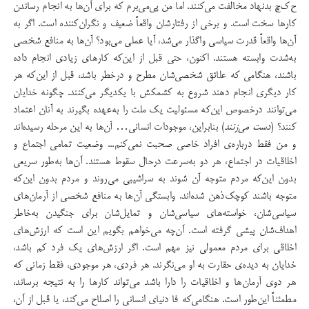
ح‌ک‌چ بدنهاد مخالفت می‌کنند. اما من پی‌می‌برم که برای آن‌ها به انجام رساندن
کارها سخت است. و برخی از رفتارشان واقعاً ضعیف و نگران‌کننده است. اگر به
آن‌ها واقعاً قدرت سیاسی واگذار می‌شد، آیا عملی می‌بود؟ آن‌ها به منافع شخصی
به‌شدت وابسته هستند. اکنون، حتی قبل از این‌که کارهای زیادی انجام داده
باشند، هنگامی که علائق شخصی‌شان مطرح و درخطر باشد، قبل از این‌که هر
کار دیگری انجام دهند شروع به کشمکش با یکدیگر می‌کنند. چگونه خدایان
می‌توانند درخصوص این‌که مسئولیت یک ملت را به‌عهده بگیرند به آنان اعتماد
کنند؟ (
دست می‌زنند
) بنابراین، موجودات انسانی… آن‌ها به این مرحله رسیده‌اند
و من فقط درباره‌ی افراد خاصی صحبت نمی‌کنم... وضعیت تمامی اجتماع و
اخلاقیات در اجتماع، هر دو به‌سرعت درحال سقوط هستند. آن‌ها به‌طور سریعی
بدون این‌که مردم متوجه آن شوند به سراشیبی می‌روند و مردم بدون این‌که
متوجه باشند کوچک‌ذهن شده‌اند. وابستگی آن‌ها به منافع شخصی از آرمان‌های
سیاسی‌شان، خواسته‌های سیاسی‌شان و تمایل‌شان برای جنگیدن به‌خاطر
اهداف‌شان پیشی گرفته است. آن‌چه می‌خواهم بگویم این است که ارزش‌های
اخلاقی برای مردم معمولی نیز مهم است. اگر ارزش‌های یک فرد کم باشد،
خدایان به دیده‌ی حقارت به او می‌نگرند. هر فردی، هر موجودی، فقط زمانی که
هر دوی آرمان‌ها و اخلاقیات را دارا باشد می‌تواند کارها را به نتیجه برساند،
مطمئناً این‌طور است. هنگامی‌که فا دنیای انسانی را اصلاح می‌کند، یا قبل از آن،