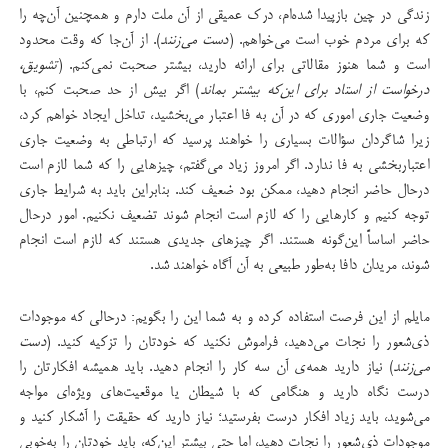
زندگی در چین بازپیدا شده‌ام، درک عمیقی از آن ملت دارم و همچنین آن‌چه را
که برای مردم خوب است می‌خواهم. (
دست می‌زنند
). از آن‌جا که وقت محدود
است و شما هنوز مقالاتی برای ارائه دارید، بیشتر صحبت نمی‌کنم. (
تشویق،
درخواست از استاد برای این‌که بیشتر بماند
) اگر بیش از حد صحبت کنم، با
وضعیت جاری اموری که در آن به فا اعتبار می‌بخشید، تداخل ایجاد خواهم کرد،
زیرا شاگردان سؤالات بسیاری را خواهند پرسید که ارتباطی به وضعیت جاری
اعتباربخشی به فا ندارد. اگر امروز زیاد می‌گفتم، چیزهایی را که شما لازم است
درحال حاضر انجام دهید، ممکن بود ضعیف کند. بنابراین باید به شرایط جاری
توجه کنیم و کارهایی را که لازم است انجام شوند تضعیف نکنیم. امور درحال
حاضر اساساً این‌گونه هستند. اگر چیزهای جدیدی هستند که لازم است انجام
شوند، مریدان دافا به‌طور طبیعی به آن آگاه خواهند شد.
مایلم از این فرصت استفاده کرده و به شما این را بگویم: درحالی که موجودات
ذی‌شعور را نجات می‌دهید، فراموش نکنید که خودتان را تزکیه کنید. (
دست
می‌زنند
) نیاز دارید همه‌ی آن سه کار را انجام دهید. باید همیشه افکارتان را
درست نگاه دارید و هنگامی که با شیطان یا موقعیت‌های ویژه‌ای مواجه
می‌شوید، باید زیاد افکار درست بفرستید؛ نیاز دارید که حقیقت را آشکار کنید و
موجودات ذی‌شعور را نجات دهید، اما حتی بیشتر این‌که، باید خودتان را به‌خوبی