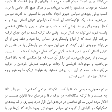
می‌توانند برای نجات مردم انجام می‌دهند. بنابراین از روز نخست تا کنون،
همیشه موجودات ذی‌شعور را نجات می‌داده‌ایم و هرگز هیچ کار خاصی را برای
کسب برخی چیزهای سیاسی دنیوی انجام نداده‌ایم. ما اهمیتی به قدرت سیاسی
نمی‌دهیم. هدف یک تزکیه‌کننده این است که فراسوی دنیای انسانی برود و به
کمال وجودی‌اش برسد. زمانی که به کسب چیزهای دنیوی یا علائق شخصی
وابسته شود، نمی‌تواند به کمال برسد. وقتی یک تزکیه‌کننده در این جهان تزکیه‌
می‌کند قرار است که از انواع وابستگی‌های انسانی رها ‌شود و فقط پس از آن
می‌تواند موجودی الهی گردد. در غیر این صورت، هر وابستگی یا هر عاملی در
دنیای انسانی که بر ذهن شما سنگینی می‌کند قفلی می‌شود که شما را به پایین
می‌بندد و از رفتن بازمی‌دارد. این دلیل آن است که چرا هنگامی که به دافا اعتبار
می‌بخشید و موجودات ذی‌شعور را نجات می‌دهید، هم‌زمان خودتان را تزکیه
می‌کنید. شما همه در این باره روشن هستید. به عبارت دیگر، ما به هیچ وجه
به‌دنبال چیزهای بشری نیستیم.
مردم معمولی- مردمی که فا را کسب نکردند، مردمی که نمی‌دانند مریدان دافا
چه هستند و با تزکیه بیگانه‌اند- در درک دافا و مریدان دافا ناتوان هستند. در
افکار مردم امروز منافع شخصی در درجه‌ی اول قرار دارد. بسیاری از فعالیت‌های
دمکراتیک و افرادی از گروه‌های سیاسی غیردولتی وجود دارند که آن‌ها نیز با