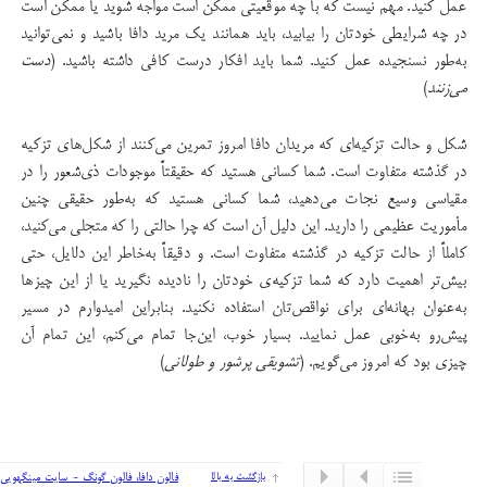
عمل کنید. مهم نیست که با چه موقعیتی ممکن است مواجه شوید یا ممکن است
در چه شرایطی خودتان را بیابید، باید همانند یک مرید دافا باشید و نمی‌توانید
به‌طور نسنجیده عمل کنید. شما باید افکار درست کافی داشته باشید. (
دست
می‌زنند
)
شکل و حالت تزکیه‌ای که مریدان دافا امروز تمرین می‌کنند از شکل‌های تزکیه
در گذشته متفاوت است. شما کسانی هستید که حقیقتاً موجودات ذی‌شعور را در
مقیاسی وسیع نجات می‌دهید، شما کسانی هستید که به‌طور حقیقی چنین
مأموریت عظیمی را دارید. این دلیل آن است که چرا حالتی را که متجلی می‌کنید،
کاملاً از حالت تزکیه در گذشته متفاوت است. و دقیقاً به‌خاطر این دلایل، حتی
بیش‌تر اهمیت دارد که شما تزکیه‌ی خودتان را نادیده نگیرید یا از این چیزها
به‌عنوان بهانه‌ای برای نواقص‌تان استفاده نکنید. بنابراین امیدوارم در مسیر
پیش‌رو به‌خوبی عمل نمایید. بسیار خوب، این‌جا تمام می‌کنم، این تمام آن
چیزی بود که امروز می‌گویم. (
تشویقی پرشور و طولانی
)
بازگشت به بالا
فالون دافا، فالون گونگ - سایت مینگهویی