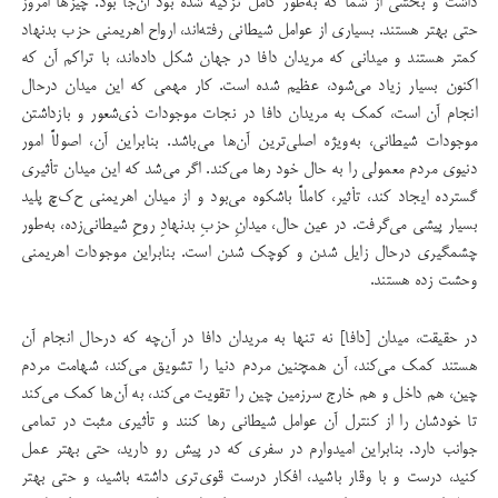
داشت و بخشی از شما که به‌طور کامل تزکیه شده بود آن‌جا بود. چیزها امروز
حتی بهتر هستند. بسیاری از عوامل شیطانی رفته‌اند، ارواح اهریمنی حزب بدنهاد
کمتر هستند و میدانی که مریدان دافا در جهان شکل داده‌اند، با تراکم آن که
اکنون بسیار زیاد می‌شود، عظیم شده است. کار مهمی که این میدان درحال
انجام آن است، کمک به مریدان دافا در نجات موجودات ذی‌شعور و بازداشتن
موجودات شیطانی، به‌ویژه اصلی‌ترین آن‌ها می‌باشد. بنابراین آن، اصولاً امور
دنیوی مردم معمولی را به حال خود رها می‌کند. اگر می‌شد که این میدان تأثیری
گسترده ایجاد کند، تأثیر، کاملاً باشکوه می‌بود و از میدان اهریمنی ح‌ک‌چ پلید
بسیار پیشی می‌گرفت. در عین حال، میدانِ حزبِ بدنهادِ روحِ شیطانی‌زده، به‌طور
چشمگیری درحال زایل شدن و کوچک شدن است. بنابراین موجودات اهریمنی
وحشت زده هستند.
در حقیقت، میدان [دافا] نه تنها به مریدان دافا در آن‌چه که درحال انجام آن
هستند کمک می‌کند، آن همچنین مردم دنیا را تشویق می‌کند، شهامت مردم
چین، هم داخل و هم خارج سرزمین چین را تقویت می‌کند، به آن‌ها کمک می‌کند
تا خودشان را از کنترل آن عوامل شیطانی رها کنند و تأثیری مثبت در تمامی
جوانب دارد. بنابراین امیدوارم در سفری که در پیش رو دارید، حتی بهتر عمل
کنید، درست و با وقار باشید، افکار درست قوی‌تری داشته باشید، و حتی بهتر