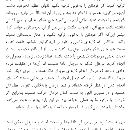
تزکیه کنید. اگر خودتان را به‌خوبی تزکیه نکنید تقوای عظیم نخواهید داشت،
آن‌چه می‌گویید هم‌سو با فا نخواهد بود و پس از آن احتمالاً نمی‌توانید موجودات
ذی‌شعور را نجات دهید. وقتی آن‌چه می‌گویید هیچ تقوای عظیم و هیچ قدرتی
نداشته باشد، هیچ اثری نخواهد داشت و اهریمن از آن بهره‌برداری خواهد کرد.
بیشتر این‌که، اگر خودتان را به‌خوبی تزکیه‌ نکنید و افکار درست‌تان ضعیف
باشند، هنگامی که کارهای خاصی را اداره می‌کنید گرایش خواهید داشت که به
سمت شیوه‌های تفکر بشری سوق پیدا کنید و پس از آن قادر نخواهید بود اثر
نجات بخشی موجودات ذی‌شعور را داشته باشید. تعداد زیادی از مردم معمولی در
انجام کارها درحال کمک به مریدان دافا هستند، اما آن‌ها در حقیقت، مردم
عادی هستند که درحال انجام کارهای مریدان دافا هستند. از سوی دیگر، شما
مریدان دافا هستید. آن‌چه که درحال انجام آن هستید چیزهایی هستند که برای
انجام شدن در نظر گرفته شده‌اند و شما درحال پایه‌گذاری تقوای عظیم‌تان
هستید و در مسیری الهی به سمت کمال درحال حرکت هستید. بنابراین اگر
خودتان را تزکیه نکنید عملی نخواهد بود. در این باره بیشتر صحبت نمی‌کنم.
وقت‌تان را بیشتر نمی‌گیرم. فا را بسیار مطالعه کنید، کتاب را بسیار بخوانید.
مهم نیست کارها برای مریدان دافا چه‌قدر سخت است و سفرتان ممکن است
چه‌قدر توان‌فرسا باشد، آینده‌ی شما درخشان است. شما بیشتر و بیشتر درحال