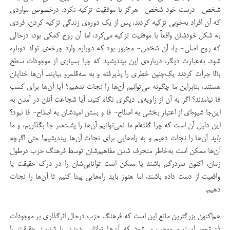
شخص- درست خود شخص- هرگز با موفقیت تزکیه نکرد. درخصوص مواردی
که آن افراد به‌خوبی تزکیه کردند، پس از یک دوره‌ی زندگی تزکیه کردن، فردی
به شکل خودشان واقعاً با موفقیت تزکیه می‌کرد، اما آن روح کمکی بود، درحالی
که روح اصلی- یا، آن شخص- مجبور بود که دوباره وارد چرخه‌ی تولد دوباره
شود. به‌عبارت دیگر، درباره‌ی این بیندیشید که چرا بسیاری از موجودات سطح
بالا جرأت کردند یک‌چنین خطری را پذیرفته و به سه‌قلمرو بیایند. آن‌ها خدایان
هستند، بنابراین ما چگونه می‌توانیم آن‌ها را نجات ندهیم؟ آیا آن‌ها برای کسب
فا نیامدند؟ اگر به آن از زاویه‌‌ی دیگری نگاه کنید، آیا شجاعت آنان در آمدن به
این‌جا شیوه‌ای از اعتبار بخشی به اصلاح- فا و بستن امیدشان به اصلاح- فا نبود؟
این دلیل آن است که چرا گفته‌ام ما نمی‌توانیم آن‌ها را پشت‌سر جا بگذاریم، و ما
باید
آن‌ها را نجات دهیم و به راه‌هایی برای نجات آن‌ها بیندیشیم! حتی اگرچه
آن‌ها ممکن است به‌خاطر منحرف شدن مفاهیم‌شان توسط فرهنگ حزب درطول
زمان، اکنون سردرگم باشند یا ممکن است توانایی‌‌شان را در درک حقیقت یا
واقعیت از دست داده باشند، اما هنوز باید راه‌هایی پیدا کنیم تا آن‌ها را نجات
دهیم.
هم‌اکنون بزرگترین مانع این است که فرهنگ حزب درحال اثرگذاری بر موجودات
ذی‌شعور است و موجب می‌شود که آن‌ها توانایی دیدن یا شنیدن حقیقت را