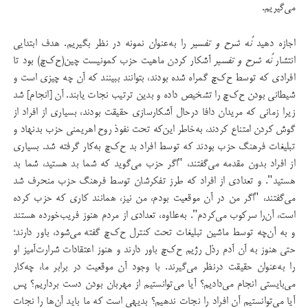
می‌گیریم.
اجازه دهید
نُه شرح و تفسیر
را به‌عنوان نمونه در نظر بگیریم. هدف ابتدایی
انتشار
نُه شرح و تفسیر
آشکار کردن ماهیت حزب کمونیست چین(ح‌ک‌چ) بود تا
افرادی که توسط ح‌ک‌چ گمراه شده بودند، بتوانند ببینند که آن چه چیزی است و
شیطانی بودن ح‌ک‌چ را تشخیص داده و بدین ترتیب نجات یابند. آن [انجام] شد
زیرا زمانی که مریدان دافا درحال آشکارسازی حقیقت بودند، بسیاری از افراد از
گوش کردن امتناع کردند، به‌خاطر این‌که تحت نفوذ روح اهریمنی حزب بدنهاد و
تبلیغات فرهنگ حزب بودند که توسط افراد بد ح‌ک‌چ به‌کار گرفته شد. بسیاری
از افراد بدون مقدمه می‌گفتند، "اگر حزب می‌گوید که شما بد هستید، شما بد
هستید". و تعدادی از افراد که طرز تفکرشان توسط فرهنگ حزب منحرف شد
می‌گفتند، "اگر من در آن موقعیت بودم، من نیز، همانند کاری که حزب ‌کرده
است، آن‌را سرکوب می‌کردم". به‌علاوه، تعدادی از مردم هنوز فریب‌خورده هستند
و به آن‌چه توسط ماشین تبلیغات تحت کنترل ح‌ک‌چ گفته می‌شود، باور دارند؛
حتی هنوز به آن آدم رذل رژیم ح‌ک‌چ باور دارند و هنوز اعتقادات شرارت‌آمیز او
را به‌عنوان حقیقت درنظر می‌گیرند. با وجود آن موقعیت در برابر ما، چه‌کار
می‌بایستی انجام می‌دادیم؟ آیا می‌توانستیم از مهربان بودن دست برداریم؟ پس
آیا می‌توانستیم آن افراد را نجات ندهیم؟ بدیهی است که ما باید آن‌ها را نجات