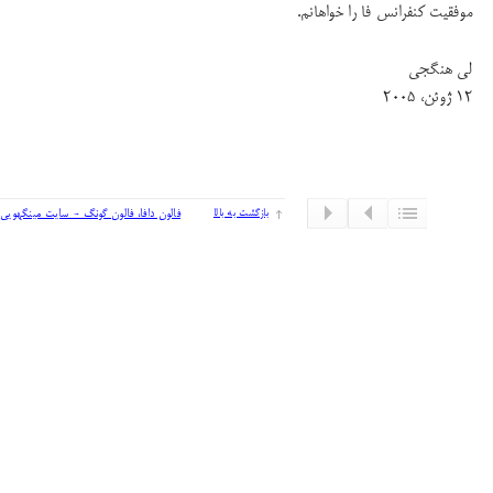
موفقیت کنفرانس فا را خواهانم.
لی هنگجی
۱۲ ژوئن، ۲۰۰۵
بازگشت به بالا
فالون دافا، فالون گونگ - سایت مینگهویی