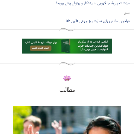
​هیئت تحریریۀ مینگهویی: با پشتکار و پرتوان پیش بروید!
بعدی
​فراخوان اطلاعیه‎های فعالیت روز جهانی فالون دافا
مطالب