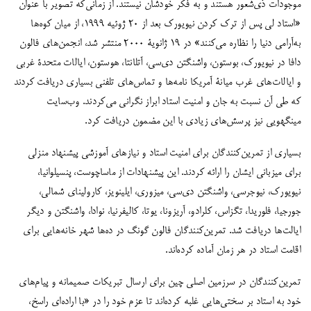
موجودات ذی‌شعور هستند و به فکر خودشان نیستند. از زمانی‌که تصویر با عنوان
«استاد لی پس از ترک کردن نیویورک بعد از ۲۰ ژوئیه ۱۹۹۹، از میان کوه‌ها
به‌آرامی دنیا را نظاره می‌کنند» در ۱۹ ژانویۀ ۲۰۰۰ منتشر شد، انجمن‌های فالون
دافا در نیویورک، بوستون، واشنگتن دی‌سی، آتلانتا، هوستون، ایالات متحدۀ غربی
و ایالات‌های غرب میانۀ آمریکا نامه‌ها و تماس‌های تلفنی بسیاری دریافت کردند
که طی آن نسبت به جان و امنیت استاد ابراز نگرانی می‌کردند. وب‌سایت
مینگهویی نیز پرسش‌های زیادی با این مضمون دریافت کرد.
بسیاری از تمرین‌کنندگان برای امنیت استاد و
نیازهای آموزشی پیشنهاد منزلی
برای میزبانی ایشان را ارائه کردند. این پیشنهادات از ماساچوست، پنسیلوانیا،
نیویورک، نیوجرسی، واشنگتن دی‌سی، میزوری، ایلینویز، کارولینای شمالی،
جورجیا، فلوریدا، تگزاس، کلرادو، آریزونا، یوتا، کالیفرنیا، نوادا، واشنگتن و دیگر
ایالت‌ها دریافت شد. تمرین‌کنندگان فالون گونگ در ده‌ها شهر خانه‌هایی برای
اقامت استاد در هر زمان آماده کرده‌اند.
تمرین‌کنندگان در سرزمین اصلی چین برای ارسال تبریکات صمیمانه و پیام‌های
خود به استاد بر سختی‌هایی غلبه کرده‌اند تا عزم خود را در «با اراده‌ای راسخ،