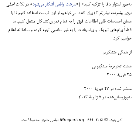
به‌طور استوار دافا را تزکیه کنید» («
سرشت واقعی آشکار می‌شود
» در
نکات اصلی
برای پیشرفت بیش‌تر 2
) بیان کنند. می‌خواهیم از این فرصت استفاده کنیم تا با
همان احساسات قلبی اطلاعات فوق را به تمام تمرین‌کنندگان منتقل کنیم. ما
قطعاً پیام‌های تبریک و پیشنهادات را به‌طور مناسبی تهیه کرده و صادقانه اعلام
خواهیم کرد.
از همگی متشکریم!
هیئت تحریریۀ مینگهویی
25 فوریۀ 2000
منتشر شده در 27 فوریۀ 2000
به‌روزرسانی‌شده در 7 ژانویۀ 2013
کپی‌رایت ©️ ٢٠٢٥-١٩٩٩ Minghui.org تمامی حقوق محفوظ است.