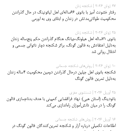
27 ژوئن 2026 | شکنجه زنان
رفتار خشونت آمیز با بانوی ۶۶ساله‌ای اهل لیائونینگ در حال گذراندن
محکومیت طولانی‌مدتش در زندان و ابتلای وی به اورمی
25 ژوئن 2026 | شکنجه زنان
بانوی ۷۱ساله اهل هیلونگ‌جیانگ هنگام گذراندن حکم پنج‌ساله زندان
به‌دلیل اعتقادش به فالون گونگ، براثر شکنجه دچار ناتوانی جسمی و
اختلال روانی شد
10 ژوئن 2026 | روش‌های شکنجه جسمانی
شکنجه بانوی اهل جیلین درحال گذراندن دومین محکومیت ۴ساله زندان
به‌دلیل تمرین فالون گونگ
25 آوریل 2026 | شستشوی مغزی
بائودینگ (استان هبی): نهاد فراقضایی کمپینی با هدف بدنام‌سازی فالون
گونگ را در میان دانش‌آموزان راه‌اندازی می‌کند
16 آوریل 2026 | روش‌های شکنجه جسمانی
اطلاعات تکمیلی درباره آزار و شکنجه تمرین‌کنندگان فالون گونگ در