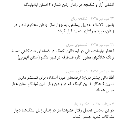
افشای آزار و شکنجه در زندان زنان شماره 2 استان لیائونینگ
22 سپتامبر 2025 | شکنجه زنان
بانویی ۷۴ساله به‌دلیل ایمانش، به چهار سال زندان محکوم شد و در
زندان، مورد بدرفتاری شدید قرار گرفت
21 سپتامبر 2025 | شستشوی مغزی
انتشار تبلیغات منفی درباره فالون گونگ در فضاهای دانشگاهی توسط
وانگ شانگوئو، معاون اداره ضدفرقه در شهر بنگبو (استان آنهویی)
18 سپتامبر 2025 | شستشوی مغزی
اطلاعاتی بیشتر دربارۀ ترفند‌های مورد استفاده برای شستشو مغزی
تمرین‌کنندگان فالون گونگ که در زندان زنان شین‌شیانگِ استان هنان
حبس شده‌اند
7 سپتامبر 2025 | شکنجه زنان
دو زن به‌دلیل تحمل رفتار خشونت‌آمیز در زندان زنان نینگ‌شیا دچار
مشکلات شدید جسمی شدند