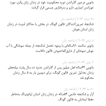
بانویی درحین گذراندن دوره محکومیت خود در زندان زنان پکن، مورد
خوراندن اجباری دارو و بدرفتاری جسمی قرار گرفت
28 ژوئیه 2024 | شکنجه زنان
شکنجۀ تمرین‌کنندگان فالون گونگ در بخش با حداکثر امنیت در زندان
زنان استان هونان
5 ژوئن 2024 | شکنجه زنان
بانوی سالمند 91ساله‌ای با وجود تحمل شکنجه، از جمله سوختگی با آب
جوش نمونه‌ای از خارق‌العاده‌بودن فالون دافاست
2 ژوئن 2024 | شکنجه زنان
بانویی ۶۳ساله اهل جیلین پس از گذراندن حدود ده سال پشت میله‌های
زندان به‌دلیل تمرین فالون گونگ، برای دومین بار به ۵ سال زندان
محکوم شد
20 مه 2024 | شکنجه زنان
آزار و شکنجه خانمی ۵۴ساله در زندان زنان استان لیائونینگ به‌خاطر
حفظ ایمانش به فالون گونگ