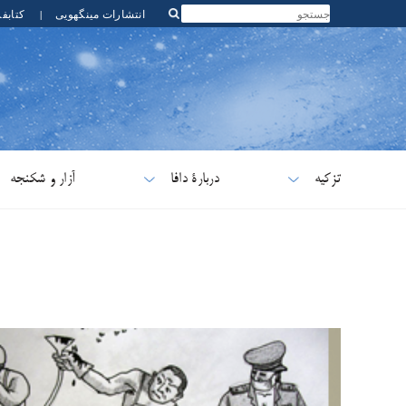
انتشارات مینگهویی
|
کتابف
تزکیه
دربارۀ دافا
آزار و شکنجه