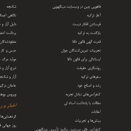
فاهویی چین در وب‌سایت مینگهویی
شکنجه
آغاز تزکیه
نگاهی اجمال
فرستادن افکار درست
دلیل آزار و
بازگشت به تزکیه
برداشت اعض
قدرت الهی فالون دافا
مفقودشدگان
تجربیات تمرین‌کنندگان جوان
حبس و کار 
ایستادگی برای فالون دافا
موارد مرگ بر
روشنگری حقیقت
شرح آزار و 
سفرهای تزکیه
آزار و شکنج
رشد و اصلاح خود
عاملان درگی
کنفرانس‌های تبادل تجربه
ویروس ووها
مقالات با یادداشت‌ استاد لی
اخبار و ر
اعلانات
گردهمایی‌ها 
بینش‌ها و تجربیات
روز جهانی فا
کنفرانس فای بیستمین سالروز تأسیس مینگهویی