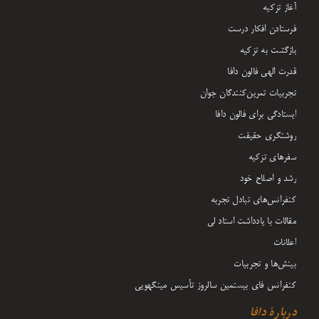
آغاز تزکیه
فرستادن افکار درست
بازگشت به تزکیه
قدرت الهی فالون دافا
تجربیات تمرین‌کنندگان جوان
ایستادگی برای فالون دافا
روشنگری حقیقت
سفرهای تزکیه
رشد و اصلاح خود
کنفرانس‌های تبادل تجربه
مقالات با یادداشت‌ استاد لی
اعلانات
بینش‌ها و تجربیات
کنفرانس فای بیستمین سالروز تأسیس مینگهویی
دربارۀ دافا