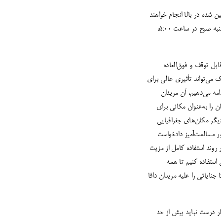
ن شده در بالا انجام خواهند
شد و همه مریدان دافا در سراسر جهان باید به‌طور همزمان شرکت کنند. فرستادن افکار درست به‌طور همزمان هر یکشنبه صبح در ساعت 5:00،
ل توقف و فوق‌العاده
 می‌تواند تأثیری عالی برای
مه می‌دهیم، آن مریدان
 را به‌عنوان مکانی برای
یگر مکان‌های جغرافیایی
ور مسالمت‌آمیز دادخواست
روند استفاده کامل از مزیت
استفاده کنیم تا همه
ه شیطان و رئیس شریر «اداره 610» را کنترل می‌کنند تا جنایاتی را علیه مریدان دافا
ر درست نباید بیش از حد