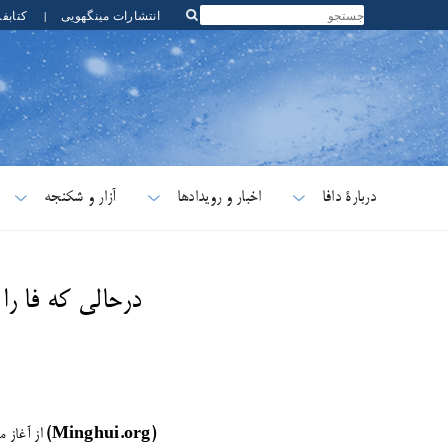
انتشارات مینگهویی
|
کتابف
دربارۀ دافا
اخبار و رویدادها
آزار و شکنجه
​درحالی که فا را
(Minghui.org)
از آغاز 