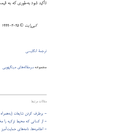
تأکید شود به‌طوری که به قیم
کپی‌رایت ©️ ٢٠٢٥-١٩٩٩ Minghui.org تمامی حقوق محفوظ است.
ترجمۀ انگلیسی
سرمقاله‌های مینگهویی
مجموعه
مقالات مرتبط
- برطرف کردن شایعات (به‌همراه ی
- از کسانی که محیط تزکیه را مخ
- اعلامیه‌ها، نامه‌های حمایت‌آمیز و قطعن