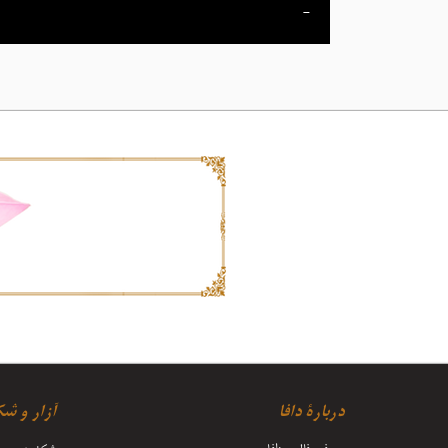
-
دربارۀ دافا
آزار و ش