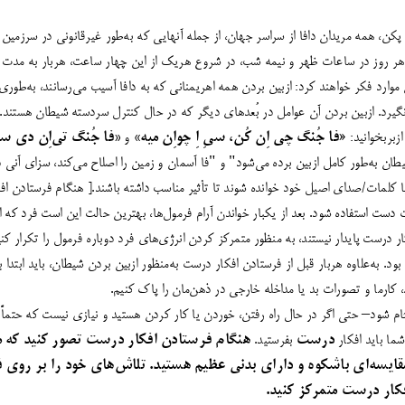
ریخ 8 مه به وقت پکن، همه مریدان دافا از سراسر جهان، از جمله آنهایی که به‌طور غیرقانونی در سر
موارد فکر خواهند کرد: ازبین بردن همه اهریمنانی که به دافا آسیب می‌رسانند، به‌طور
 نگیرد. ازبین بردن آن عوامل در بُعدهای دیگر که در حال کنترل سردسته شیطان هستند. ب
زبربخوانید: «
فا جُنگ چی اِن کُن، سیِ اِ چواِن میه»
و
«فا جُنگ تی‌اِن دی سی
یطان به‌طور کامل ازبین برده می‌شود" و "فا آسمان و زمین را اصلاح می‌کند، سزای آنی
با کلمات/صدای اصیل خود خوانده شوند تا تأثیر مناسب داشته باشند.[ هنگام فرستادن اف
 دست استفاده شود. بعد از یکبار خواندن آرام فرمول‌ها، بهترین حالت این است فرد که ا
درست پایدار نیستند، به منظور متمرکز کردن انرژی‌های فرد دوباره فرمول را تکرار کنی
د، کارما و تصورات بد یا مداخله خارجی در ذهن‌مان را پاک کنیم.
ام شود– حتی اگر در حال راه رفتن، خوردن یا کار کردن هستید و نیازی نیست که حتماً
شما باید افکار
درست
بفرستید.
هنگام فرستادن افکار درست تصور کنید که ما
مقایسه‌ای باشکوه و دارای بدنی عظیم هستید. تلاش‌های خود را بر روی 
کار درست متمرکز کنید.