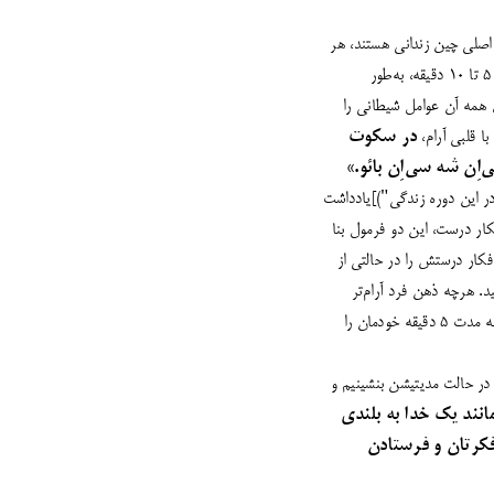
زمین اصلی چین زندانی هستند، هر
روز 6 صبح و 6 عصر، به‌علاوه هر روز در ساعات ظهر و نیمه‌ شب، در شروع هریک از این چهار ساعت، هربار به مدت 5 تا 10 دقیقه، به‌طور
ی همه آن عوامل شیطانی را
ا قلبی آرام،
در سکوت
‌اِن شه سی‌اِن بائو.»
 در این دوره زندگی")]یادداشت
کار درست، این دو فرمول بنا
فکار درستش را در حالتی از
د. هرچه ذهن فرد آرام‌تر
باشد، قدرت آن عظیم‌تر خواهد بود. به‌علاوه هربار قبل از فرستادن افکار درست به‌منظور ازبین بردن شیطان، باید ابتدا به مدت 5 دقیقه خودمان را
 در حالت مدیتیشن بنشینیم و
نند یک خدا به بلندی
فکرتان و فرستادن