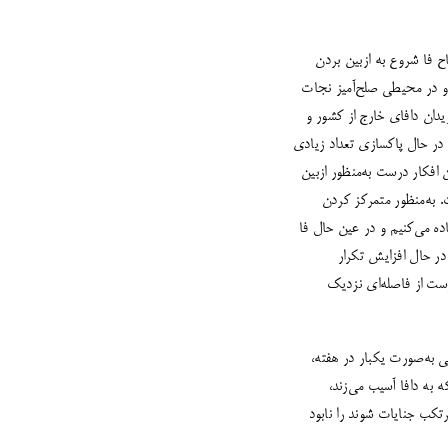
ح فا شروع به ازبین بردن
 و در محیطی صلح‌آمیز نجات
یدان دافای خارج از کشور و
در حال پاکسازی تعداد زیادی
 افکار درست به‌منظور ازبین
 به‌منظور متمرکز کردن
ه می‌کنیم و در عین حال فا
در حال افزایش تکرار
ت از فاصله‌‌ای نزدیک
ی به‌صورت یکبار در هفته،
 به دافا آسیب می‌زند،
اره 610» هستند تا علیه مریدان دافا مرتکب جنایات شوند را نابود