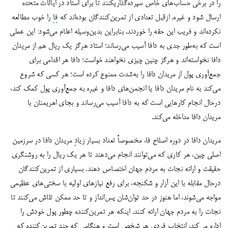
را در برخی حساب‌های خاص سپرده‌گذاریکنند تا برای استاد در ایالات متحده
ارسال شود و غیره. ازقبل تعدادی از تمرین‌کنندگان بوده‌اند که
فا
را خوب مطالعه
نکرده‌اند و فریب این حقه را خوردند. بنابراین بدین‌وسیله اعلام می‌شود: این عملی
است که به‌‌طور جدی به دافا آسیب می‌رساند؛ استاد هرگز یک ریال هم از مریدان
دافا نخواسته‌اند و هرگز چنین چیزی نخواهند خواست؛ دافا هر اقدامی برای
جمع‌آوری پول از مریدان دافا را به‌شدت ممنوع کرده است؛ هر کسی که شروع
می‌کند به نام مریدان دافا یا انجمن‌های دافا و غیره به جمع‌آوری پول کمک کند،
درحال انجام کارهایی است که به دافا آسیب می‌رساند و بجای اهریمنان با
مریدان دافا مداخله می‌کند.
مریدان دافا در دوره اصلاح فا، مخصوصاً تعداد بسیار زیادِ مریدان دافا در سرزمین
اصلی چین، هر کاری که می‌توانند انجام می‌دهند تا
هر یک ریال را به روشنگری
حقیقت و ارائه نجات به مردم جهان اختصاص دهند. بسیاری از تمرین‌کنندگان
درحال مقابله با این آزار و شکنجه، برای رفع نیازهای اولیه با سختی‌های عظیمی
مواجه می‌شوند، اما هنوز در حد توان‌شان پس‌انداز و تا حد ممکن تلاش می‌کنند تا
نجات را به مردم جهان ارائه کنند. اینکه هر تمرین‌کننده چطور پول خودش را
اداره می‌کند، انتخاب فردی هر شخص است و هنگامی که چند تمرین‌کننده که