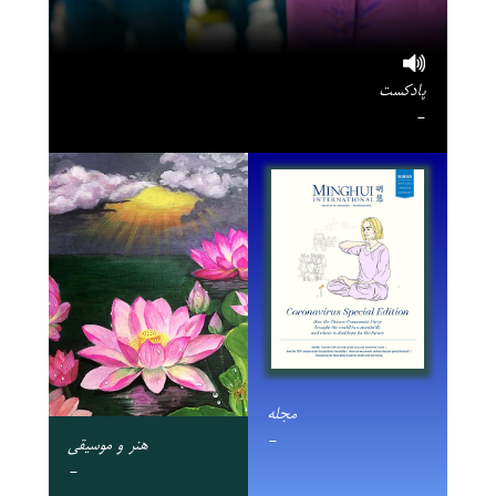
پادکست
-
مجله
-
هنر و موسیقی
-