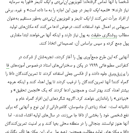
شخصاً با آنها تماس گرفته‌اند؛
تلویزیون اِن‌تی‌دی
و
اپک تایمز
«فوراً به سرمایه
نیاز دارند»؛ «شعبه
اپک تایمز
در چین این اجازه را به ما داده است» و غیره. برخی
از افراد جرأت نمی‌کنند از
اپک تایمز
و
تلویزیون اِن‌تی‌دی
به‌طور مستقیم به‌عنوان
سرپوشی بر اعمال خود استفاده کنند، درعوض ادعا می‌کنند که مکان‌های تولید
مطالب
روشنگری حقیقت
به پول نیاز دارند و اینکه آنها می‌خواهند ابتدا مقداری
پول جمع کرده و سپس براساس آن، تصمیماتی اتخاذ کنند.
آنهایی که این طرح جمع‌آوری پول را آغاز کردند، تجربه‌شان از شرکت در
کنفرانس مطبوعاتی 1999 در پکن و سخنرانی‌های استاد درخصوص آموزه‌های
فا
را پرزرق‌وبرق جلوه دادند و از فکسی جعلی استفاده کردند تا تمرین‌کنندگان دافا را
گمراه کنند! آنها تمرین‌کنندگان را ترغیب کردند تا پول اهداء کنند و اینکه هرچه
بیشتر اهداء کنند بهتر است و همچنین ادعا کردند که
یک «انجمن تحقیق» و
«بنیادی» را راه‌اندازی خواهند کرد. اگرچه شگردهای این افرادِ گمراه‌ خام و
ناشیانه است- تعداد زیادی از جاسوسان، کلاه‌بردارانی از این نوع و آنهایی که برای
نفع شخصی خود را بخشی از دافا جا می‌زنند، در سال‌های اولیه‌ افشاء شدند- اما
آنها هنوز توانستند جنجالی را در منطقه محلی به‌پا کنند و بر امنیت تمرین‌کنندگان
دافا و مکان‌های تولید مطالب، همچنین تهیه پول برای این مکان‌ها تأثیر بگذارند.