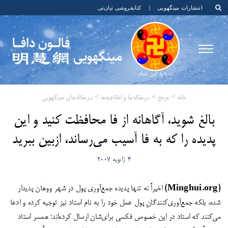
انتشارات مینگهویی
|
کتابفروشی تیان‌تی
خانه
>
مرجع
>
سرمقاله‌ها و اطلاعیه‌ها
>
سرمقاله‌های مینگهویی
​بالغ شوید، آگاهانه از فا محافظت کنید و این
پدیده را که به فا آسیب می‌رساند، ازبین ببرید
4 ژانویه 2007
(Minghui.org)
اخیراً نه تنها پدیده جمع‌آوری پول در شهر ووهان پدیدار
شده، بلکه جمع‌آوری‌کنندگانِ پول عمل خود را به نام استاد نیز توجیه کرده و ادعا
می‌کنند که استاد در این خصوص فکسی برای‌شان ارسال کرده‌اند؛ همسر استاد