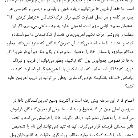
تزکیه جدی است؛ آن سخت‌تر و جدی‌تر از هر چیزی در میان چیزهای مردم عادی
است. ما فقط ازطریق
فا
می‌توانیم درباره خوبی و پلیدی و درستی و نادرستیِ هر
چیز، هر کلمه و هر عمل قضاوت کنیم. برای تزکیه‌کنندگان «درنظر گرفتن "فا"
به‌عنوان معلم» الزامی مهم است. اهمیتی ندارد به چه سطحی می‌رسیم، اگر این
مطلب را به‌‌روشنی درک نکنیم اهریمن‌های فاسد از شکاف‌های ما سوءاستفاده
کرده و به‌شدت با ما مداخله می‌کنند. آن تمرین‌کنندگانی که هنوز نمی‌دانند چطور
هنگام مواجهه با مسائل «فا را به‌عنوان معلم درنظر بگیرند»، فوراً بیدار شوید! اگر
به فا درخصوص جمع‌آوری پول آگاه نباشید، چطور می‌توانید از فریب و نیرنگ
دوری کنید؟ اگر شما ندانید که باید شخص را با
شین‌شینگ
او قضاوت کنید نه
براساس «سابقه باشکوه» خودبزرگ‌سازی، چطور می‌توانید بر فریب اهریمن غلبه
کنید؟
اصلاح فا تا این مرحله پیش رفته است و اکثریت وسیع تمرین‌کنندگان دافا در
سرزمین اصلی چین در فا به بلوغ رسیده‌اند، اما برخی از تمرین‌کنندگان فراموش
می‌کنند فا را به‌عنوان معلم خود درنظر بگیرند، دافا را فراموش می‌کنند و تحت
تأثیر سخنان فریبنده قرار می‌گیرند. آنها نه تنها نمی‌توانند این دام را تشخیص
دهند، بلکه با قصد کمک به تولید مطالب روشنگری حقیقت به کلاه‌برداران پول