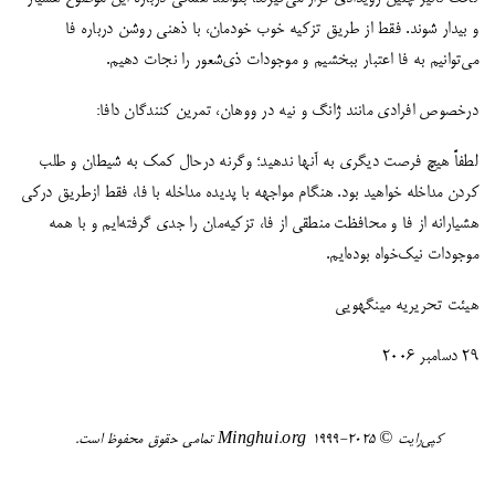
و بیدار شوند. فقط از طریق تزکیه خوب خودمان، با ذهنی روشن درباره فا
می‌توانیم به فا اعتبار ببخشیم و موجودات ذی‌شعور را نجات دهیم.
درخصوص افرادی مانند ژانگ و نیه در ووهان، تمرین کنندگان دافا:
لطفاً هیچ فرصت دیگری به آنها ندهید؛ وگرنه درحال کمک به شیطان و طلب
کردن مداخله خواهید بود. هنگام مواجهه با پدیده مداخله با فا، فقط ازطریق درکی
هشیارانه از فا و محافظت منطقی از فا، تزکیه‌مان را جدی گرفته‌ایم و با همه
موجودات نیک‌خواه بوده‌ایم.
هیئت تحریریه مینگهویی
29 دسامبر 2006
کپی‌رایت ©️ ٢٠٢٥-١٩٩٩ Minghui.org تمامی حقوق محفوظ است.