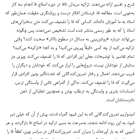
شرح و تفسیر ارائه می‌دهند. تزکیه مریدان دافا در دوره اصلاح فا انجام سه کار
به‌خوبی است: مطالعه فا، فرستادن افکار درست و روشنگری حقیقت، همان‌طور که
استاد به ما آموزش داده‌اند. کسانی که فا را تضعیف می‌کنند حتی سخنرانی‌های
استاد را که به طور رسمی منتشر شده است تشخیص نمی‌دهند، پس چگونه
می‌توانند درباره «روشن‌بینی به مسائل در سطوح بالاتر» صحبت کنند؟ وقتی
تزکیه می‌کنید از چه کسی دقیقاً پیروی می‌کنید؟ و به کجا «تزکیه» می‌کنید؟
تمام تفاسیر یا توضیحات جعلی این افرادی که فا را تضعیف می‌کنند چیزی جز
ستایش از خودشان نیست، دروغ‌هایی را ابراز می‌کنند که خودشان و دیگران را
فریب می‌دهند. اعمال و رفتار تمرین‌کنندگانی که تحت‌تأثیر چنین افرادی قرار
می‌گیرند که فا را تضعیف می‌کنند، حاکی از گمراهی ناشی از وابستگی ترس،
احساسات بشری و وابستگی به درطلب بودن و همچنین تجلیاتی از ذهن
نادرست‌شان است.
امیدواریم تمرین‌کنندگانی که به این شیوه گمراه شدند، پیش از آن که خیلی دیر
شود، به این روند ادامه ندهند، به‌سرعت به مسیر تزکیه در اصلاح فا بازگردند و هر
آسیبی که به بار آورده‌اند را جبران کنند. تمرین‌کنندگان در سراسر چین، لطفاً فا را