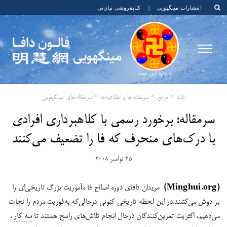
انتشارات مینگهویی
|
کتابفروشی تیان‌تی
خانه
>
مرجع
>
سرمقاله‌ها و اطلاعیه‌ها
>
سرمقاله‌های مینگهویی
​سرمقاله: برخورد رسمی با کلاهبرداری افرادی
با درک‌های منحرف که فا را تضعیف می‌کنند
25 نوامبر 2008
(Minghui.org)
مریدان دافای دوره اصلاح فا مأموریت بزرگ تاریخی‌ای را
بر دوش می‌کشند.در این لحظه تاریخی کنونی در‌حالی‌که به‌فوریت مردم را نجات
می‌دهیم، اکثریت تمرین‌کنندگان درحال انجام تلاش‌های راسخ هستند تا
سه کار
،