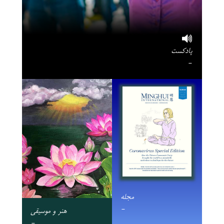
پادکست
-
مجله
-
هنر و موسیقی
-