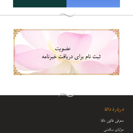
عضویت
ثبت نام برای دریافت خبرنامه
دربارۀ دافا
معرفی فالون دافا
مزایای سلامتی