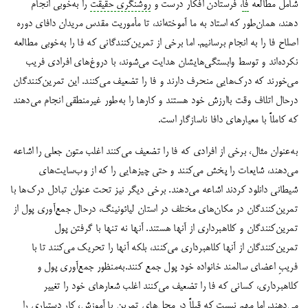
شامل مطالعه
فا
، فرستادن افکار درست و
روشنگری حقیقت
را به‌خوبی انجام
دهند، همان‌طور که استاد به ما آموخته‌اند، تا مأموریت مقدس مریدان دافای دوره
اصلاح فا را به انجام برسانیم. اما برخی از تمرین‌کنندگانی که فا را به‌خوبی مطالعه
نکرده‌اند و توسط وابستگی‌هایشان هدایت می‌شوند، با دروغ‌های افرادی فریب
می‌خورند که درک‌هایی منحرف دارند و فا را تضعیف می‌کنند. این تمرین‌کنندگان
درحال اتلاف وقت باارزش خود هستند و کارها را به‌طور غیر‌منطقی انجام می‌دهند
که کاملاً با معیارهای دافا ناسازگار است.
به‌عنوان مثال، برخی از افرادی که فا را تضعیف می‌کنند اغلب متون جعلی را اشاعه
می‌دهند، شایعات را پخش می‌کنند و حتی چیزهایی را که از وب‌سایت‌های
شیطانی دانلود کردند اشاعه می‌دهند. برخی دیگر نیز تحت عنوان تبادل درک‌ها با
تمرین‌کنندگان در مکان‌های مختلف در استان لیائونینگ، درحال جمع‌آوری پول از
تمرین‌کنندگان و کلاهبرداری از آنها هستند. آنها نه تنها با گرفتن پول
تمرین‌کنندگان از آنها کلاهبرداری می‌کنند، بلکه آنها را تحریک می‌کنند تا با
فریبِ اعضای سالمند خانواده خود پول جمع کنند.به‌منظور جمع‌آوری پول و
کلاهبرداری، کسانی که فا را تضعیف می‌کنند اغلب شعارهای خود را تغییر
می‌دهند. اما مهم نیست که قبلاً در محل‌های تمرین یا آموزش، کار دستیاری را