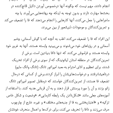
انجام دادند، مهم نیست که چگونه آنها درخصوص آوردن دلایل قانع‌کننده در
بحث‌ها مهارت دارند و بدون توجه به اینکه چه بهانه‌هایی می‌آورند یا چه
ماجراهایی را جعل می‌کنند، آنها کارهایی را انجام می‌دهند که فا را تضعیف می‌کند
و تمرین‌کنندگان و موجودات ذی‌شعور از بین می‌برند.
این افراد که فا را تضعیف می‌کنند اغلب به آنچه که با گوش آسمانی، چشم
آسمانی و در رؤیاهای خود می‌شنوند و می‌ببینید وابسته هستند. آنها به غرور خود
وابسته هستند و فراموش می‌کنند که تنها دافا بنیادین است. برخی از
تمرین‌کنندگان در منطقه استان لیائونینگ که از سوی برخی از افراد تحریک
شدند، برای تعظیم و ادای احترام به معبد امپراتور تانگ (تانگ وانگ مایو)
درداهیشانرفتند و درخواست‌های‌شان را ابراز کردند.برخی از کسانی که در‌حال
تضعیف فا هستند، از تمرین‌کنندگان خواستند که درمقابل تصویر امپراتور تانگ
زانو بزنند و آن را مورد پرستش قرار دهند و به آن قربانی هدیه کنند. با استفاده از
آموزه‌های جعلی مانند «شکل‌دادن یک رابطه کارمایی»، «وضعیت و شکل خاص
تزکیه» و «اعتباربخشی به فا از جنبه‌های مختلف» و غیره، خارج از چارچوب
حرف می‌زنند و دافا را تحریف می‌کنند، برای درک‌ها و اعمال منحرف خودشان