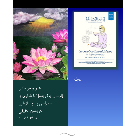
مجله
-
هنر و موسیقی
‏[ارسال برگزیده] تک‌نوازی با
همراهی پیانو: بازیابی
خویشتن حقیقی
- 2012/06/08