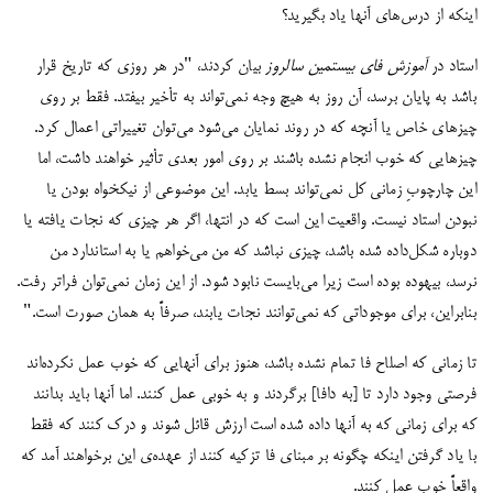
اینکه از درس‌های آنها یاد بگیرید؟
استاد در
آموزش فای بیستمین سالروز
بیان کردند، "در هر روزی که تاریخ قرار
باشد به پایان برسد، آن روز به هیچ وجه نمی‌تواند به تأخیر بیفتد. فقط بر روی
چیزهای خاص یا آنچه که در روند نمایان می‌شود می‌توان تغییراتی اعمال کرد.
چیزهایی که خوب انجام نشده باشند بر روی امور بعدی تأثیر خواهند داشت، اما
این چارچوب‌ِ زمانی کل نمی‌تواند بسط یابد. این موضوعی از نیکخواه بودن یا
نبودن استاد نیست. واقعیت این است که در انتها، اگر هر چیزی که نجات یافته یا
دوباره شکل‌داده شده باشد، چیزی نباشد که من می‌خواهم یا به استاندارد من
نرسد، بیهوده بوده است زیرا می‌بایست نابود شود. از این زمان نمی‌توان فراتر رفت.
بنابراین، برای موجوداتی که نمی‌‌‌‏توانند نجات یابند، صرفاً‌ به همان صورت است."
تا زمانی که اصلاح فا تمام نشده باشد، هنوز برای آنهایی که خوب عمل نکرده‌اند
فرصتی وجود دارد تا [به دافا] برگردند و به خوبی عمل کنند. اما آنها باید بدانند
که برای زمانی که به آنها داده شده است ارزش قائل شوند و درک کنند که فقط
با یاد گرفتن اینکه چگونه بر مبنای فا تزکیه کنند از عهده‌ی این برخواهند آمد که
واقعاً خوب عمل کنند.