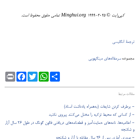
کپی‌رایت ©️ ٢٠٢٥-١٩٩٩ Minghui.org تمامی حقوق محفوظ است.
ترجمۀ انگلیسی
سرمقاله‌های مینگهویی
مجموعه
Print
Facebook
Twitter
WhatsApp
Share
مقالات مرتبط
- برطرف کردن شایعات (به‌همراه یادداشت استاد)
- از کسانی که محیط تزکیه را مختل می‌کنند پیروی نکنید
- اعلامیه‌ها، نامه‌های حمایت‌آمیز و قطعنامه‌های دریافتی فالون گونگ در طول ۲۶ سال آزار
و شکنجه
- مروری آماری پس از ۲۶ سال مقابله با آزار و شکنجه