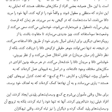
است. با این حال همیشه بعضی افراد از مکان‌های مختلف هستند که تمایلی به
این ندارند که منطقی و معقول شوند و واقعاً خود را تزکیه کنند. آنها خود را مرید
دافا می‌نامند، اما مدت‌هاست که در گیجی به سر می‌برند. هر زمان که فرصت
پیش می‌آید، نامعقول و غیرمتعارف می‌شوند، خودنمایی می‌کنند، سعی می‌کنند از
وضعیت‌ها سوءاستفاده کنند، چیز جدیدی می‌سازند تا متفاوت باشند، یا از
رویکردهای دیگری برای ارضای امیال بشری خود از طریق دافا استفاده می‌کنند.
در نتیجه، نه تنها نمی‌توانند جوهر حقیقی تزکیه‌ی دافا را دریافت کنند، بلکه از
نظر داخلی (در میان مریدان) در نقش اختلال عمل می‌کنند و از نظر بیرونی،
خوشنامی دافا و مریدان دافا را خدشه‌دار می‌کنند. در هر مرحله چنین افرادی در
مکان‌های مختلف وجود داشته‌اند، و در اصل به شیوه‌ای عمل کرده‌اند که به
مأموران ویژه، تبهکاران، و اداره‌ی ۶۱۰ ح.ک.چ– که تحت کنترل نیروهای کهن
هستند– یاری می‌رسانند و به آن نهادها کمک کرده‌اند که به اهداف خود برسند.
برای مثال، وقتی مأموران بی‌شرم ح.ک.چ وب‌سایت‌های پلیدی ایجاد کردند، این
افراد خیلی زود دنباله‌روی کردند. آنها نه تنها خود را تباه کردند، بلکه به ترویج آن
وب‌سایت‌های پلید کمک کرده و دیگران را نیز تباه کردند. وقتی تبهکاران