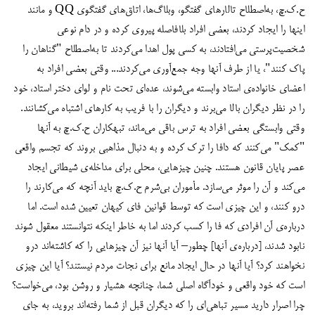
ح.ک.چ، به‌اصطلاح تالارهای گفتگو، وبلاگ‌ها، اتاق‌های گفتگوی QQ و مانند
اینها را ایجاد کردند، بعضی افراد بلافاصله پیروی کرده و در دام نوعی
شخصیت‌پرستی می‌افتادند، به کسی پول اهدا می‌کردند تا به‌اصطلاح "گناهان را
پاک کنند"، یا از طرف آنها وجه جمع‌آوری می‌کردند... وقتی بعضی افراد به
اعضای خانواده‌ی استاد وابسته می‌شوند، عده‌ای تحت نام و لوای دختر استاد، خود
را در نظر دیگران بالا می‌برند و دیگران را با فریب به کارهای اشتباه می‌کشانند.
وقتی وابستگی بعضی افراد به ترس باقی می‌ماند، تبهکاران ح.ک.چ به آنها
"کمک" می‌کنند که دافا را ترک کرده و به دنبال مذاهبی بروند که تجسم واقعی
عصر پایان قانون هستند. چنین چیزهایی، محلی برای مداخله‌ی شیطانی ایجاد
می‌کند و آن را موثر می‌سازد. مأموران بی‌شرم ح.ک.چ باید آنچه که می‌کارند را
درو کنند، و این چیزی است که توسط قوانین فای کیهان تعیین شده است. اما
درباره‌ی آن افرادی که فا را کسب کردند اما به خاطر اینکه نتوانستند معقول شوند
نابود شدند، [درباره‌ی آنها] چطور– آیا آنها نیز آن چیزهایی را که کاشته‌اند درو
نخواهند کرد؟ آیا آنها در حال ایجاد مانع برای نجات مردم نیستند؟ آیا این چیزی
است که خود واقعی و خودآگاه اصلی شما، چنانچه هشیار و روشن بود، می‌خواست؟
چرا اصرار دارید مسیر تباهی‌ای را که دیگران قبل از شما رفته‌اند بروید، به جای