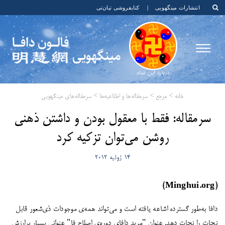
انتشارات مینگهویی
|
کتابفروشی تیان‌تی
خانه
>
مرجع
>
سرمقاله‌ها و اطلاعیه‌ها
>
سرمقاله‌های مینگهویی
سرمقاله: فقط با معقول بودن و داشتن ذهنی
روشن می‌توان تزکیه کرد
14 ژوئیه 2012
(Minghui.org)
دافا به‌طور گسترده اشاعه یافته است و می‌‌‌‏تواند همه‌ی موجودات ذی‌‌‏شعور قابل
نجات را نجات دهد. عنوان "مرید دافای دوره‌ی اصلاح فا" عنوانی بسیار پرارزش