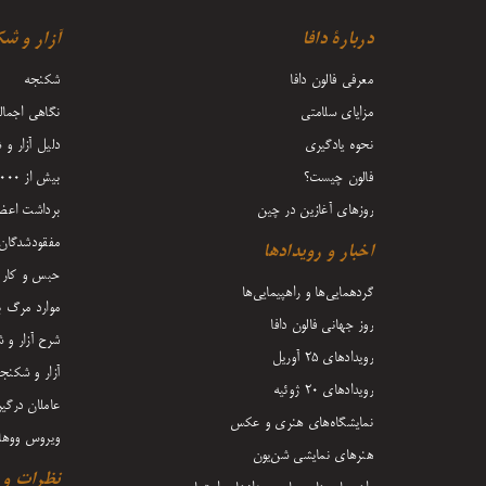
دربارۀ دافا
آزار و ش
معرفی فالون دافا
شکنجه
مزایای سلامتی
نگاهی اجمال
نحوه یادگیری
دلیل آزار و
فالون چیست؟
بیش از 5000 کشته‌شده
روزهای آغازین در چین
برداشت اعض
مفقودشدگان
اخبار و رویدادها
حبس و کار 
گردهمایی‌ها و راهپیمایی‌ها
موارد مرگ بر
روز جهانی فالون دافا
شرح آزار و 
رویدادهای ۲۵ آوریل
آزار و شکنج
رویدادهای ۲۰ ژوئیه
عاملان درگی
نمایشگاه‌های هنری و عکس
ویروس ووها
هنرهای نمایشی شن‌یون
نظرات و د