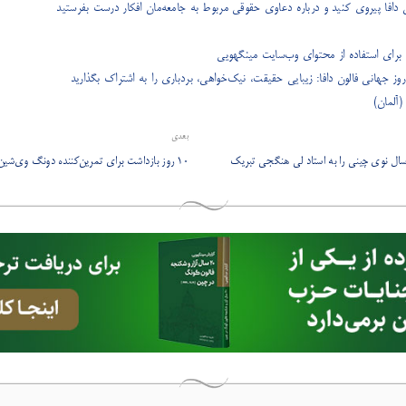
ن دافا پیروی کنید و درباره دعاوی حقوقی مربوط به جامعه‌مان افکار درست بفرستید
ع برای استفاده از محتوای وب‌سایت مینگهویی
روز جهانی فالون دافا: زیبایی حقیقت، نیک‌خواهی، بردباری را به اشتراک بگذارید
آلمان)
بعدی
 سال نوی چینی را به استاد لی هنگجی تبریک
۱۰ روز بازداشت برای تمرین‌کننده دونگ وی‌شین، بعد از شکایت علیه جیانگ زمین