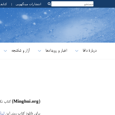
انتشارات مینگهویی
|
کتابف
دربارۀ دافا
اخبار و رویدادها
آزار و شکنجه
(
Minghui.org)
کتاب نکات اصل
برای دانلود کتاب روی این
لین