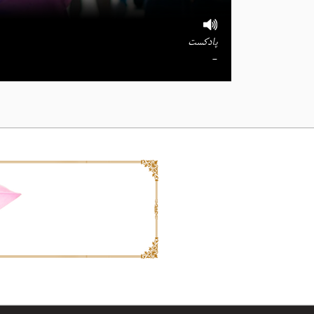
پادکست
-