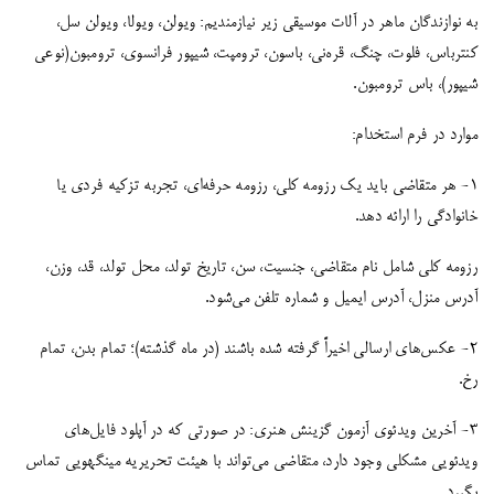
به نوازندگان ماهر در آلات موسیقی زیر نیازمندیم: ویولن، ویولا، ویولن سل،
کنترباس، فلوت، چنگ، قره‌نی، باسون، ترومپت، شیپور فرانسوی، ترومبون(نوعی
شیپور)، باس ترومبون.
موارد در فرم استخدام:
۱- هر متقاضی باید یک رزومه کلی، رزومه حرفه‌ای، تجربه تزکیه فردی یا
خانوادگی را ارائه دهد.
رزومه کلی شامل نام متقاضی، جنسیت، سن، تاریخ تولد، محل تولد، قد، وزن،
آدرس منزل، آدرس ایمیل و شماره تلفن می‌شود.
۲- عکس‌های ارسالی اخیراً گرفته شده باشند (در ماه گذشته)؛ تمام بدن، تمام
رخ.
۳- آخرین ویدئوی آزمون گزینش هنری: در صورتی که در آپلود فایل‌های
ویدئویی مشکلی وجود دارد، متقاضی می‌تواند با هیئت تحریریه مینگهویی تماس
بگیرد.