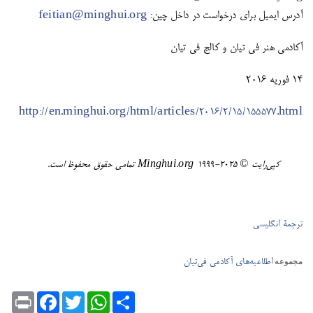
آدرس ایمیل برای درخواست در داخل چین:
feitian@minghui.org
آکادمی هنر فی تیان و کالج فی تیان
۱۴ فوریه ۲۰۱۶
http://en.minghui.org/html/articles/2016/2/15/155577.html
کپی‌رایت ©️ ٢٠٢٥-١٩٩٩ Minghui.org تمامی حقوق محفوظ است.
ترجمۀ انگلیسی
اطلاعیه‌های آکادمی فی‌تیان
مجموعه
Print
Facebook
Twitter
WhatsApp
Share