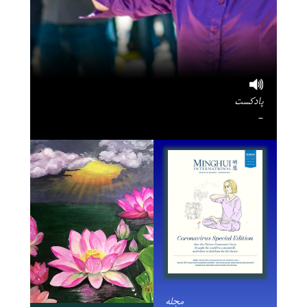
پادکست
-
مجله