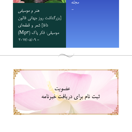
مجله
-
هنر و موسیقی
[بزرگداشت روز جهانی فالون
دافا] شعر و قطعه‌ای
موسیقی: فکر پاک (Mp3)
- 2017/05/09
عضویت
ثبت نام برای دریافت خبرنامه