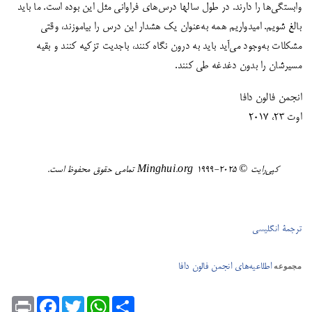
وابستگی‌ها را دارند. در طول سالها درس‌های فراوانی مثل این بوده است. ما باید
بالغ شویم. امیدواریم همه به‌عنوان یک هشدار این درس را بیاموزند، وقتی
مشکلات به‌وجود می‌آید باید به درون نگاه کنند، باجدیت تزکیه کنند و بقیه
مسیرشان را بدون دغدغه طی کنند.
انجمن فالون دافا
اوت 23، 2017
کپی‌رایت ©️ ٢٠٢٥-١٩٩٩ Minghui.org تمامی حقوق محفوظ است.
ترجمۀ انگلیسی
اطلاعیه‌های انجمن فالون دافا
مجموعه
Print
Facebook
Twitter
WhatsApp
Share