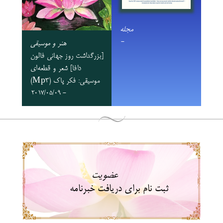
مجله
-
هنر و موسیقی
[بزرگداشت روز جهانی فالون
دافا] شعر و قطعه‌ای
موسیقی: فکر پاک (Mp3)
- 2017/05/09
عضویت
ثبت نام برای دریافت خبرنامه