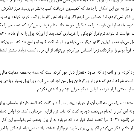
201، لوئیس لو استفاده از ویچت را برای کمک به حامیان مالی شن یون به‌شدت توصیه کرد. او چند پیش
و نیز به من این امکان را بدهد که کمیسیون دریافت کنم. به‌نظر می‌رسید طرز تفکرش 
فکر نمی‌کردم، اما احساس می‌کردم اگر پیشنهاداتش کارساز باشد، خوب خواهد بود. بعداً
وم یا نه، او این فرصت را به دیگران خواهد داد. مدام ترغیبم می‌کرد که تصمیمم را بگیر
کنم و 
 می‌خواهد، بنابراین گفتم دیگر نمی‌خواهم با او شراکت کنم. او پاسخ داد که تمرین‌کنندگ
ه فوراً پولم را برگرداند، زیرا احساس می‌کردم می‌تواند از آن برای کسب درآمد بیشتر استفاد
در اوایل سال 2020 به او برخورد کردم و او لاف زد که حدود 50هزار دلار جور کرده است که همه
است. شوکه شدم که هنوز از بازگردادن پول من اجتناب می‌کرد، زیرا پول بسیار زیادی به 
ر سختی قرار دارد، بنابراین دیگر حرفی نزدم و اذیتش نکردم.
پول کرد، 800 دلار به او دادم. در ژانویه 2021، مرا تحت فشار قرار داد که دوباره به او پول بدهم. نمی‌خواس
ستش 3060 دلار به او دادم. فکر می‌کردم اگر پولی برای خرید نرم‌افزار نداشته باشد، نمی‌تواند ایده‌اش