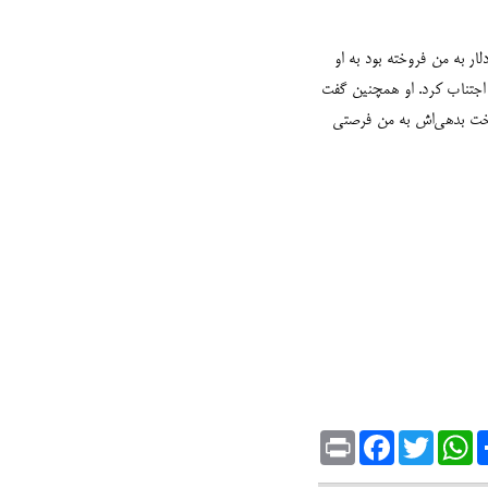
ه بعد خانه‌ای خریداری کرد. در آوریل امسال، او ناگهان از من خواست پول کولر آبی‌ای را که زمانی به مبلغ 150 دلار به من فروخته بود به او
رخواست کردم، اما او از پرداختش اجتناب کرد. او همچنین گفت
رداخت بدهی‌اش به من فرصتی
Print
Facebook
Twitter
WhatsApp
Sh