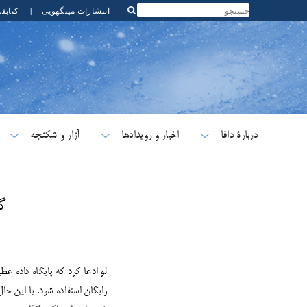
انتشارات مینگهویی
|
کتابف
دربارۀ دافا
اخبار و رویدادها
آزار و شکنجه
گ