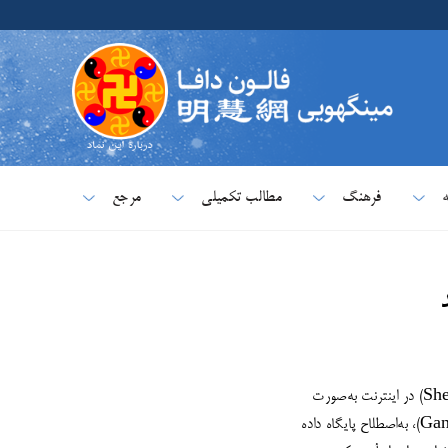
ه
فرهنگ
مطالب تکمیلی
مرجع
لو ادعا کرد که پایگاه داده عظیمی دارد که می‌تواند برای کمک به ترویج شن یون کری‌اِیشن (Shen Yun Creations) در اینترنت به‌صورت
رایگان استفاده شود. با این حال، پس از جلب اعتماد تیم بازاریابیِ بستر رسانه اجتماعی گانجینگ وٌرد (Ganjing World)، به‌اصطلاح پایگاه داده