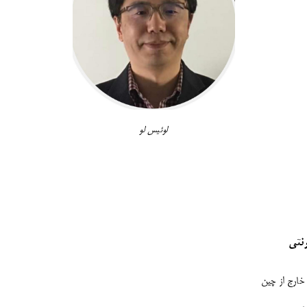
لوئیس لو
رنتی
 خارج از چین