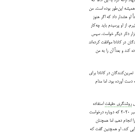
نهاد ارائه کرد با این ادعا که
همیشه این‌طور بوده است. من
 او هشدار داد که اگر هنوز
م. از او پرسیدم باید چه‌کار
او 2300 دلار از من کمک خواست تا بتواند نرم‌افزار کوچکی را خریداری کند. بعد از این‌که پول را به او دادم، 20هزار دلار دیگر خواست. سپس
ان در کانادا موافقت کرده‌اند
ه کند و بعداً آن را به من
 به‌لطف حمایت مالی تمرین‌کنندگان در کانادا برای
دست آورده بود. اما مدام
روشنگری حقیقت
استفاده
کند. وقتی از او پرسیدم که چگونه این کار را انجام می‌دهد، دوباره گفت که باید نرم‌افزاری خریداری کند. در اوایل دسامبر 2020 که دوباره درخواست
تم این کار را انجام دهم، اما همچنان
 را اجرایی کند. او همچنین گفت که