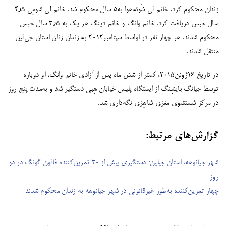
زندان محکوم کرد. خانم لی شُوئه‌هوا به۵ سال محکوم شد. خانم لی شومِی ۴٫۵
سال حبس دریافت کرد. خانم وانگ و خانم دینگ هر یک به ۳٫۵ سال حبس
محکوم شدند. هر چهار نفر در اواسط سپتامبر۲۰۱۲ به زندان زنان استان جی‌لین
منتقل شدند.
در تاریخ ۱۶ژوئن۲۰۱۵، کمتر از شش ماه پس از آزادی خانم وانگ، او دوباره
توسط جیانگ بایشِنگ از ایستگاه پلیس خیابان هِبی دستگیر شد و به‌مدت پنج روز
در مرکز شستشوی مغزی شاهِزی نگه‌داری شد.
گزارش‌های مرتبط:
شهر جیائوهه، استان جیلین: دستگیری بیش از ۳۰ تمرین‌کننده فالون گونگ در دو
روز
چهار تمرین‌کننده به‌طور غیرقانونی در شهر جیائوهه به زندان محکوم شدند