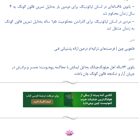
- بانوی ۶۵‌ساله‌ای در استان لیائونینگ برای دومین بار به‌دلیل تمرین فالون گونگ به ۴
سال زندان محکوم شد
- مردی در استان لیائونینگ برای گذراندن محکومیت ۱٫۵ ساله به‌دلیل تمرین فالون گونگ
به زندان منتقل شد
قبلی
فاهویی چین | فرصت‌های تزکیه‌ام درحین ارائه پشتیبانی فنی
بعدی
بانوی ۷۳ساله اهل هیلونگ‌جیانگ به‌دلیل ایمانش با محاکمه روبه‌روست؛ همسر و برادرش در
جریان آزار و شکنجه فالون گونگ جان باختند