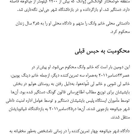
منطقه خودمختار گوانگ‌شی ژوانگ که بیش از ۳۲۰۰ کیلومتر از جیائوهه فاصله
دارد، دستگیر شد. او بازگردانده و در بازداشتگاه شهر جی‌لین نگه‌داری شد.
دادستانی محلی خانم وانگ را متهم و دادگاه محلی او را به ۳٫۵ سال زندان
محکوم کرد.
محکومیت به حبس قبلی
این دومین بار است که خانم وانگ محکوم می‌شود. او پیش‌تر در
عصر۲۳دسامبر۲۰۱۱ به‌همراه سه تمرین‌کننده دیگر، ازجمله خانم دینگ یوبین،
خانم لی شومِی و خانم لی شُوئه‌هوا، به‌دلیل رفتن به روستای هولیو در بخش
بایشیشان برای توزیع مطالب اطلاع‌رسانی فالون گونگ دستگیر شده بود. آن‌ها
توسط مأموران ایستگاه پلیس بایشیشان دستگیر و توسط عوامل اداره امنیت داخلی
شهر جیائوهه بازجویی شدند. آن‌ها در۲۵دسامبر۲۰۱۱ به بازداشتگاه شیائوبایشان
منتقل شدند.
دادگاه شهر جیائوهه چهار تمرین‌کننده را در زمانی نامشخص به‌طور مخفیانه به