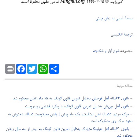
کپی‌رایت ©️ ٢٠٢٥-١٩٩٩ Minghui.org تمامی حقوق محفوظ است.
نسخۀ اصلی به زبان چینی
ترجمۀ انگلیسی
شرح آزار و شکنجه
مجموعه
Print
Facebook
Twitter
WhatsApp
Share
مقالات مرتبط
- بانوی ۶۴‌ساله اهل فوجیان به‌دلیل تمرین فالون گونگ به ۱۵ ماه زندان محکوم شد
- بانوی اهل یون‌نان به‌دلیل تمرین فالون گونگ، با پیگرد قضایی روبه‌روست
- مرگ مردی ۵۵ساله اهل نینگ‌شیا یک ماه پیش از پایان محکومیت ۵ساله، دخترش به
نحوه مرگ وی مشکوک است
- بانوی ۶۱ساله اهل هیلونگ‌جیانگ به‌دلیل تمرین فالون گونگ به بیش از سه سال زندان
محکوم شد