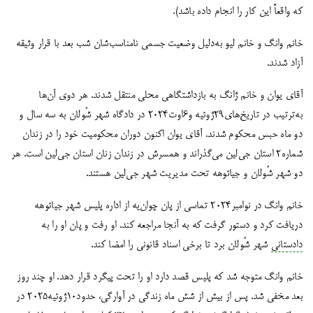
که واقعاً این کار را انجام داده باشد).
خانم وانگ و خانم لیو به‌دلیل وضعیت جسمی نامناسب‌شان شب بعد با قرار وثیقه
آزاد شدند.
آقای یوان و خانم ژانگ به بازداشتگاهی محلی منتقل شدند. هر دوی آن‌ها
به‌ترتیب در تاریخ‌های۲۹ژوئیه و۶اوت۲۰۲۴ در دادگاه شهر شُولان به سه سال و
دو ماه حبس محکوم شدند. آقای یوان اکنون دوران محکومیت خود را در زندان
شماره۲ استان جی‌لین می‌گذراند و همسرش در زندان زنان استان جی‌لین است. هر
دو شهر شُولان و جیائوهه تحت مدیریت شهر جی‌لین هستند.
خانم وانگ در نوامبر۲۰۲۴ تماسی از پان چوان‌یه از اداره پلیس شهر جیائوهه
دریافت کرد و دستور گرفت که به آنجا مراجعه کند. او رفت و پان او را به
دادستانی
شهر شُولان برد تا برخی اسناد قانونی را امضا کند.
خانم وانگ متوجه شد که پلیس قصد دارد او را تحت پیگرد قرار دهد. او چند روز
بعد مخفی شد. پس از بیش از شش ماه زندگی در آوارگی، حدود۱۰ژوئیه۲۰۲۵ در