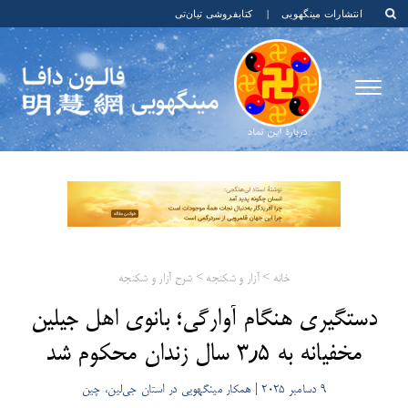
انتشارات مینگهویی
|
کتابفروشی تیان‌تی
خانه
>
آزار و شکنجه
>
شرح آزار و شکنجه
دستگیری هنگام آوارگی؛ بانوی اهل جیلین
مخفیانه به ۳٫۵ سال زندان محکوم شد
9 دسامبر 2025 | همکار مینگهویی در استان جی‌لین، چین