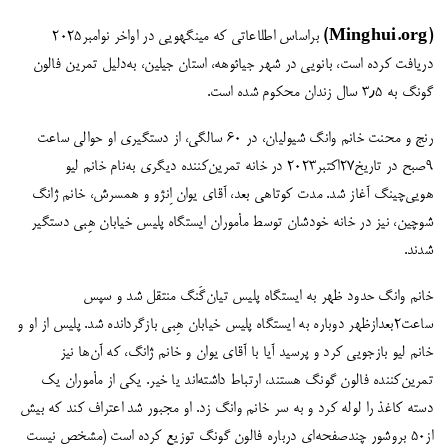
(Minghui.org)
براساس اطلاعاتی که مینگهویی در اواخر نوامبر۲۰۲۵
دریافت کرده است، بانویی در شهر جیائوهه، استان جیلین، به‌دلیل تمرین فالون
گونگ به ۳٫۵ سال زندان محکوم شده است.
رنج و محنت خانم وانگ شیولیان، در ۶۰ سالگی، از دستگیری او حوالی ساعت
۹صبح در تاریخ۲۷اکتبر۲۰۲۳ در خانه تمرین‌کننده دیگری به‌نام خانم لیو
هویی‌چینگ آغاز شد. مدت کوتاهی بعد، آقای یوان اِنژو و همسرش، خانم ژانگ
شوچین، نیز در خانه خودشان توسط مأموران ایستگاه پلیس خیابان هِبی دستگیر
شدند.
خانم وانگ حدود ظهر به ایستگاه پلیس تیان‌گَنگ منتقل شد و سپس
ساعت۲بعدازظهر دوباره به ایستگاه پلیس خیابان هِبی بازگردانده شد. پلیس از او و
خانم لیو بازجویی کرد و پرسید آیا با آقای یوان و خانم ژانگ، که آن‌ها نیز
تمرین‌کننده فالون گونگ هستند، ارتباط داشته‌اند یا خیر. یکی از مأموران یک
دسته‌ کاغذ را لوله کرد و به سر خانم وانگ زد. او مجبور شد اعتراف کند که بیش
از۵۰ بروشور چندصفحه‌ای درباره فالون گونگ توزیع کرده است (مشخص نیست