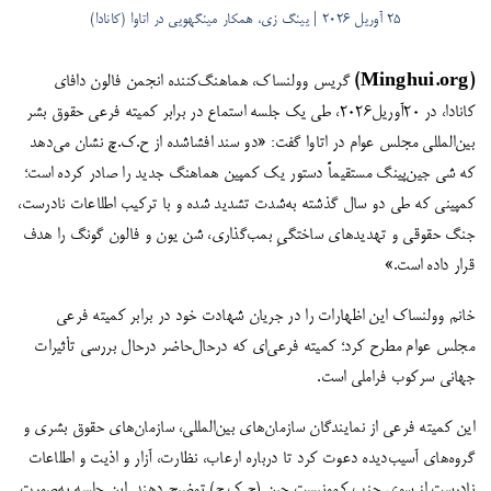
25 آوریل 2026 | یینگ زی، همکار مینگهویی در اتاوا (کانادا)
(Minghui.org)
گریس وولنساک، هماهنگ‌کننده انجمن فالون دافای
کانادا، در ۲۰آوریل۲۰۲۶، طی یک جلسه استماع در برابر کمیته فرعی حقوق بشر
بین‌المللی مجلس عوام در اتاوا گفت: «دو سند افشاشده از ح.ک.چ نشان می‌دهد
که شی جین‌پینگ مستقیماً دستور یک کمپین هماهنگ جدید را صادر کرده است؛
کمپینی که طی دو سال گذشته به‌شدت تشدید شده و با ترکیب اطلاعات نادرست،
جنگ حقوقی و تهدیدهای ساختگیِ بمب‌گذاری، شن یون و فالون گونگ را هدف
قرار داده است.»
خانم وولنساک این اظهارات را در جریان شهادت خود در برابر کمیته فرعی
مجلس عوام مطرح کرد؛ کمیته فرعی‌ای که درحال‌حاضر درحال بررسی تأثیرات
جهانی سرکوب فراملی است.
این کمیته فرعی از نمایندگان سازمان‌های بین‌المللی، سازمان‌های حقوق بشری و
گروه‌های آسیب‌دیده دعوت کرد تا درباره ارعاب، نظارت، آزار و اذیت و اطلاعات
نادرست از سوی حزب کمونیست چین (ح.ک.چ) توضیح دهند. این جلسه به‌صورت