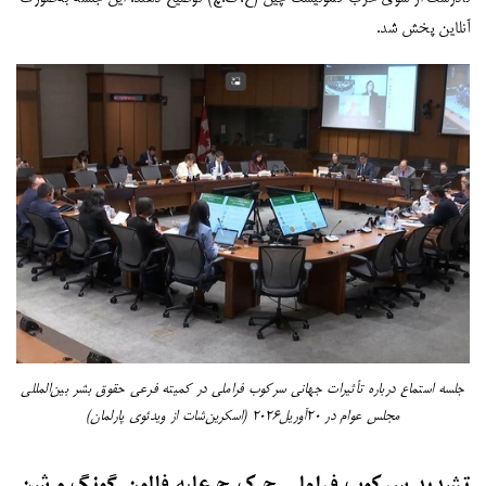
آنلاین پخش شد.
جلسه استماع درباره تأثیرات جهانی سرکوب فراملی در کمیته فرعی حقوق بشر بین‌المللی
مجلس عوام در ۲۰آوریل۲۰۲۶ (اسکرین‌شات از ویدئوی پارلمان)
تشدید سرکوب فراملی ح.ک.چ علیه فالون گونگ و شن