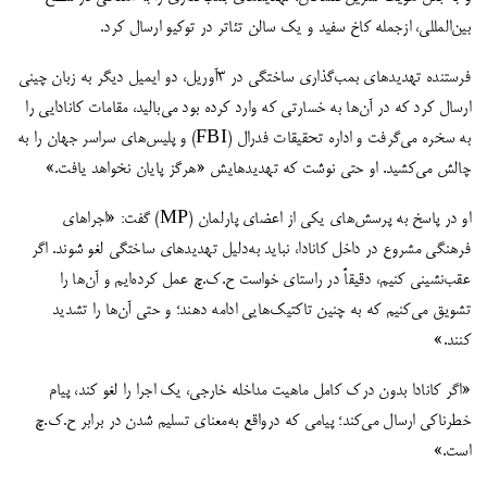
بین‌المللی، ازجمله کاخ سفید و یک سالن تئاتر در توکیو ارسال کرد.
فرستنده تهدیدهای بمب‌گذاری ساختگی در ۳آوریل، دو ایمیل دیگر به زبان چینی
ارسال کرد که در آن‌ها به خسارتی که وارد کرده بود می‌بالید، مقامات کانادایی را
به سخره می‌گرفت و اداره تحقیقات فدرال (FBI) و پلیس‌های سراسر جهان را به
چالش می‌کشید. او حتی نوشت که تهدیدهایش «هرگز پایان نخواهد یافت.»
او در پاسخ به پرسش‌های یکی از اعضای پارلمان (MP) گفت: «اجراهای
فرهنگی مشروع در داخل کانادا، نباید به‌دلیل تهدیدهای ساختگی لغو شوند. اگر
عقب‌نشینی کنیم، دقیقاً در راستای خواست ح.ک.چ عمل کرده‌ایم و آن‌ها را
تشویق می‌کنیم که به چنین تاکتیک‌هایی ادامه دهند؛ و حتی آن‌ها را تشدید
کنند.»
«اگر کانادا بدون درک کامل ماهیت مداخله خارجی، یک اجرا را لغو کند، پیام
خطرناکی ارسال می‌کند؛ پیامی که درواقع به‌معنای تسلیم شدن در برابر ح.ک.چ
است.»