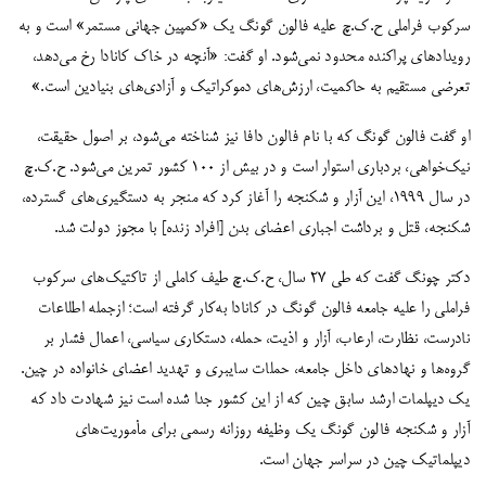
سرکوب فراملی ح.ک.چ علیه فالون گونگ یک «کمپین جهانی مستمر» است و به
رویدادهای پراکنده محدود نمی‌شود. او گفت: «آنچه در خاک کانادا رخ می‌دهد،
تعرضی مستقیم به حاکمیت، ارزش‌های دموکراتیک و آزادی‌های بنیادین است.»
او گفت فالون گونگ که با نام فالون دافا نیز شناخته می‌شود، بر اصول حقیقت،
نیک‌خواهی، بردباری استوار است و در بیش از ۱۰۰ کشور تمرین می‌شود. ح.ک.چ
در سال ۱۹۹۹، این آزار و شکنجه را آغاز کرد که منجر به دستگیری‌های گسترده،
شکنجه، قتل و برداشت اجباری اعضای بدن [افراد زنده] با مجوز دولت شد.
دکتر چونگ گفت که طی ۲۷ سال، ح.ک.چ طیف کاملی از تاکتیک‌های سرکوب
فراملی را علیه جامعه فالون گونگ در کانادا به‌کار گرفته است؛ ازجمله اطلاعات
نادرست، نظارت، ارعاب، آزار و اذیت، حمله، دستکاری سیاسی، اعمال فشار بر
گروه‌ها و نهادهای داخل جامعه، حملات سایبری و تهدید اعضای خانواده در چین.
یک دیپلمات ارشد سابق چین که از این کشور جدا شده است نیز شهادت داد که
آزار و شکنجه فالون گونگ یک وظیفه روزانه رسمی برای مأموریت‌های
دیپلماتیک چین در سراسر جهان است.