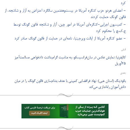
کرد
- اعضای هردو حزب کنگره آمریکا در بیست‌وهفتمین سالگرد اعتراض به آزار و شکنجه، از
فالون گونگ حمایت کردند
- کمیسیون اجرایی-کنگره‌ای آمریکا در امور چین، آزار و شکنجه فالون گونگ توسط
ح.ک.چ را محکوم کرد
- عضو کنگره آمریکا از ایالت ویرجینیا، نامه‌ای در حمایت از فالون گونگ صادر کرد
قبلی
کالیفرنیا: نمایش عکس در سان‌فرانسیسکو، به مناسبت گرامیداشت دادخواهی مسالمت‌آمیز
۲۵آوریل
بعدی
بائودینگ (استان هبی): نهاد فراقضایی کمپینی با هدف بدنام‌سازی فالون گونگ را در میان
دانش‌آموزان راه‌اندازی می‌کند