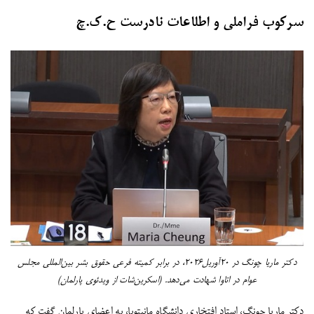
سرکوب فراملی و اطلاعات نادرست ح.ک.چ
دکتر ماریا چونگ در ۲۰آوریل۲۰۲۶، در برابر کمیته فرعی حقوق بشر بین‌المللی مجلس
عوام در اتاوا شهادت می‌دهد. (اسکرین‌شات از ویدئوی پارلمان)
دکتر ماریا چونگ، استاد افتخاری دانشگاه مانیتوبا، به اعضای پارلمان گفت که