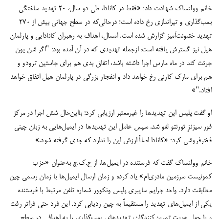
خانم وولنساک شهادت داد: «فقط در کانادا، طی دو سال، ۲۰ تهدید ساختگی
بمب‌گذاری و تیراندازی رخ داده است؛ درحالی‌که در سطح جهانی بیش از ۲۷۰
تهدید خشونت‌آمیز گزارش شده است. امسال، اهداف به رهبران کانادایی و پارلمان
هیل نیز گسترش یافته است، ازجمله تهدیدی که در آن آمده بود: "اگر شن یون
جرئت کند در ماه مارس اجرا داشته باشد، اتفاق بدی هم برای جاستین ترودو و
هم برای مارک کارنی رخ خواهد داد و انفجار بزرگی در پارلمان هیل اتفاق خواهد
افتاد."»
او گفت پلیس این تهدیدها را غیرمعتبر ارزیابی کرد؛ بااین‌حال شش اجرا در مرکز
فور سیزنزِ تورنتو لغو شد. سپس عامل این تهدیدها در ایمیل‌هایی به زبان چینی
فخرفروشی کرد: «کانادا اصلاً ارزش این را ندارد که جدی گرفته شود.»
خانم وولنساک گفت که فرستنده در ایمیل‌ها، از ح.ک.چ به‌عنوان «حزب
کمونیست سرزمین مادری‌ام» یاد کرده و زمان ارسال ایمیل‌ها با زمان رسمی چین
مطابقت دارد. واحد جرایم سایبری پلیس ونکوور شماره تلفن مرتبط با فرستنده
یکی از ایمیل‌های تهدید را مستقیماً به چین ردیابی کرد. این فرد حتی فراتر رفت
و با جعل هویت تمرین‌کنندگان، تهدیدهای بمب‌گذاری را به اهدافی در سطح