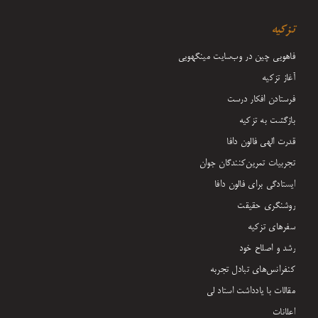
تزکیه
فاهویی چین در وب‌سایت مینگهویی
آغاز تزکیه
فرستادن افکار درست
بازگشت به تزکیه
قدرت الهی فالون دافا
تجربیات تمرین‌کنندگان جوان
ایستادگی برای فالون دافا
روشنگری حقیقت
سفرهای تزکیه
رشد و اصلاح خود
کنفرانس‌های تبادل تجربه
مقالات با یادداشت‌ استاد لی
اعلانات