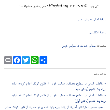
کپی‌رایت © ۲۰۲۶-١٩٩٩ Minghui.org تمامی حقوق محفوظ است.
نسخۀ اصلی به زبان چینی
ترجمۀ انگلیسی
صدای حمایت در سراسر جهان
مجموعه
Print
Facebook
Twitter
WhatsApp
Share
مقالات مرتبط
- مقامات آلمانی در سطوح مختلف، حمایت خود را از فالون گونگ اعلام کردند: نباید
بی‌تفاوت باشیم (بخش دوم)
- مقامات آلمانی در سطوح مختلف، حمایت خود را از فالون گونگ اعلام کردند: نباید
بی‌تفاوت باشیم (بخش اول)
- عضو مجلس نمایندگان آمریکا از ایالت ویرجینیا، نامه‌ای در حمایت از فالون گونگ صادر