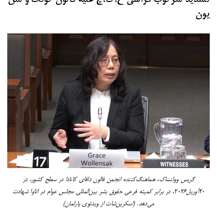
یون
گریس وولنساک، هماهنگ‌کننده انجمن فالون دافای کانادا در سطح کشور، در
۲۰آوریل۲۰۲۶، در برابر کمیته فرعی حقوق بشر بین‌المللی مجلس عوام در اتاوا شهادت
می‌دهد. (اسکرین‌شات از ویدئوی پارلمان)