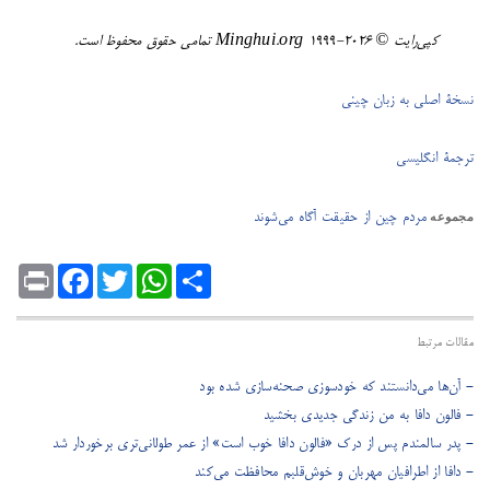
کپی‌رایت © ۲۰۲۶-١٩٩٩ Minghui.org تمامی حقوق محفوظ است.
نسخۀ اصلی به زبان چینی
ترجمۀ انگلیسی
مردم چین از حقیقت آگاه می‌شوند
مجموعه
Print
Facebook
Twitter
WhatsApp
Share
مقالات مرتبط
- آن‌ها می‌دانستند که خودسوزی صحنه‌سازی شده بود
- فالون دافا به من زندگی جدیدی بخشید
- پدر سالمندم پس از درک «فالون دافا خوب است» از عمر طولانی‌تری برخوردار شد
- دافا از اطرافیان مهربان و خوش‌قلبم محافظت می‌کند