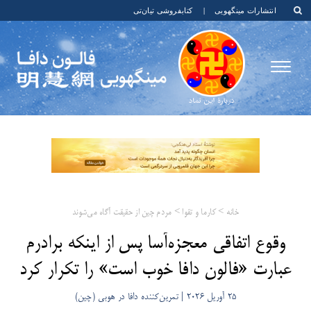
انتشارات مینگهویی
|
کتابفروشی تیان‌تی
خانه
>
کارما و تقوا
>
مردم چین از حقیقت آگاه می‌شوند
وقوع اتفاقی معجزه‌آسا‌ پس از اینکه برادرم
عبارت «فالون دافا خوب است» را تکرار کرد
25 آوریل 2026 | تمرین‌کننده دافا در هوبی (چین)