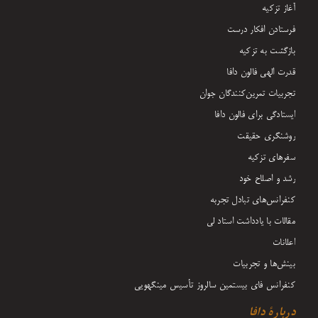
آغاز تزکیه
فرستادن افکار درست
بازگشت به تزکیه
قدرت الهی فالون دافا
تجربیات تمرین‌کنندگان جوان
ایستادگی برای فالون دافا
روشنگری حقیقت
سفرهای تزکیه
رشد و اصلاح خود
کنفرانس‌های تبادل تجربه
مقالات با یادداشت‌ استاد لی
اعلانات
بینش‌ها و تجربیات
کنفرانس فای بیستمین سالروز تأسیس مینگهویی
دربارۀ دافا