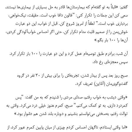
گفتم: «قبلاً به تو گفته‌ام که بیمارستان‌ها قادر به حل بسیاری از بیماری‌ها نیستند.
سعی کن این جملات را تکرار کنی: "فالون دافا خوب است. حقیقت، نیک‌خواهی،
بردباری خوب است." لطفاً از امروز شروع کن. قبل از خواب، این دو عبارت
خوش‌یمن را از صمیم قلبت مدام تکرار کن. حتی اگر احساس خواب‌آلودگی کردی،
آن‌ها را ۱۰۰ بار بگو.»
آن شب، برادرم طبق توصیه‌ام عمل کرد و این دو عبارت را ۱۰۰ بار تکرار کرد.
سپس معجزه‌ای رخ داد.
صبح روز بعد پس از بیدار شدن، تجربه‌اش را برای بیش از ۳۰ نفر در گروه
گفت‌وگوی‌مان (آنلاین) تعریف کرد.
«وقتی دیشب به خواب رفتم، صدای مردی را شنیدم که به من گفت: "پس
کمردرد داری. به تو کمک می‌کنم." صبح، کمرم هنوز خیلی درد می‌کرد. وقتی به
توالت رفتم، به‌سختی می‌توانستم بنشینم و دوباره بلند شدن هم دشوار بود.»
«اما وقتی ایستادم، ناگهان احساس کردم چیزی از میان پایین کمرم عبور کرد، از