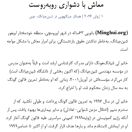
معاش با دشواری روبه‌روست
1 ژوئن 2026 | همکار مینگهویی در شین‌جیانگ، چین
(Minghui.org)
بانویی ۶۳ساله در شهر اورومچی، منطقه خودمختار اویغور
شین‌جیانگ، به‌خاطر نداشتن حقوق بازنشستگی، برای امرار معاش با مشکل مواجه
است.
خانم لی شیانگ‌هونگ دارای مدرک کارشناسی ارشد است و قبلاً به‌عنوان مدرس
در مؤسسه مهندسی شین‌جیانگ (که اکنون بخشی از دانشگاه شین‌جیانگ است)
کار می‌کرد. مؤسسه‌‌اش در آوریل۲۰۰۱، زمانی که او به‌خاطر تمرین فالون گونگ
به سه سال زندان محکوم شد، او را اخراج کرد.
خانم لی در سال ۱۹۹۷ به تمرین فالون گونگ پرداخت و طولی نکشید که از
سندرم منییر (اختلال مزمن شنوایی-تعادلی) و سایر بیماری‌ها بهبود یافت. پس از
آنکه رژیم کمونیستی در ژوئیه۱۹۹۹ کمپینی سراسری علیه فالون گونگ آغاز کرد،
او در ایمانش ثابت‌قدم ماند و بارها هدف قرار گرفت. او از اکتبر تا دسامبر۱۹۹۹