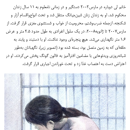
خانم لی دوباره در مارس۲۰۰۲ دستگیر و در زمانی نامعلوم به ۱۱ سال زندان
محکوم شد. او به زندان زنان شین‌جیانگ منتقل شد و تحت انواع‌واقسام آزار و
شکنجه، ازجمله ضرب‌وشتم، محرومیت از خواب و شستشوی مغزی قرار گرفت. از
مارس۲۰۰۷ تا ژانویه۲۰۰۸، در یک سلول انفرادی به طول حدود ۲.۵ متر و عرض
۱.۶ متر نگهداری می‌شد. هیچ پنجره‌ای وجود نداشت. او با دستبند و پابند به
حلقه‌ای که به زمین متصل بود، بسته شده بود (تصویر زیر). نگهبانان به‌طور
شبانه‌روزی ویدئوهایی با مضامین افتراآمیز به فالون گونگ پخش می‌کردند. او در
اعتراض دست به اعتصاب غذا زد و تحت خوراندن اجباری قرار گرفت.