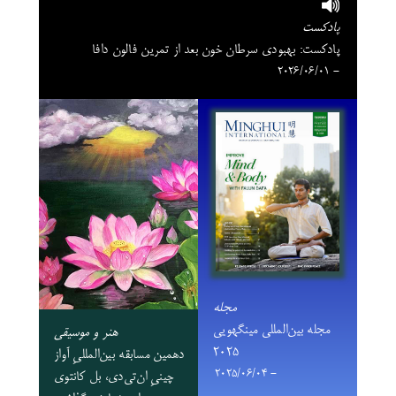
پادکست
پادکست: بهبودی سرطان خون بعد از تمرین فالون دافا
- 2026/06/01
مجله
مجله بین‌المللی مینگهویی
هنر و موسیقی
۲۰۲۵
دهمین مسابقه بین‌المللیِ آواز
- 2025/06/04
چینیِ ان‌تی‌دی، بل کانتوی