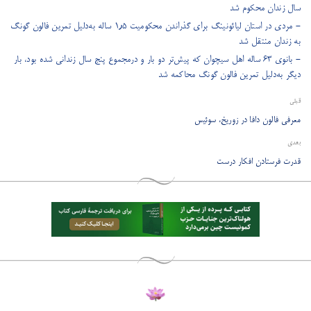
سال زندان محکوم شد
- مردی در استان لیائونینگ برای گذراندن محکومیت ۱٫۵ ساله به‌دلیل تمرین فالون گونگ
به زندان منتقل شد
- بانوی ۶۳ ساله اهل سیچوان که پیش‌تر دو بار و درمجموع پنج سال زندانی شده بود، بار
دیگر به‌دلیل تمرین فالون گونگ محاکمه شد
قبلی
معرفی فالون دافا در زوریخ، سوئیس
بعدی
قدرت فرستادن افکار درست