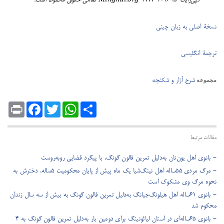
کپی‌رایت © ۲۰۲۶-١٩٩٩ Minghui.org تمامی حقوق محفوظ است.
نسخۀ اصلی به زبان چینی
ترجمۀ انگلیسی
شرح آزار و شکنجه
مجموعه
Print
Facebook
Twitter
WhatsApp
Share
مقالات مرتبط
- بانوی اهل یون‌نان به‌دلیل تمرین فالون گونگ، با پیگرد قضایی روبه‌روست
- مرگ مردی ۵۵ساله اهل نینگ‌شیا یک ماه پیش از پایان محکومیت ۵ساله، دخترش به
نحوه مرگ وی مشکوک است
- بانوی ۶۱ساله اهل هیلونگ‌جیانگ به‌دلیل تمرین فالون گونگ به بیش از سه سال زندان
محکوم شد
- بانوی ۶۵‌ساله‌ای در استان لیائونینگ برای دومین بار به‌دلیل تمرین فالون گونگ به ۴