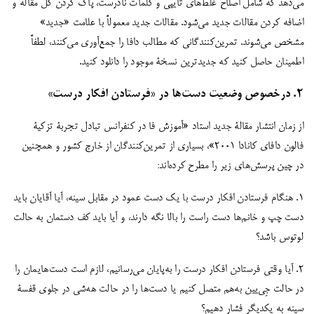
می‌دهد که شامل اصلاح غلط‌های تایپی و کلمات نادرست، پاک کردن کل مقاله و
اضافه کردن مقالات جدید می‌شود. مقالات جدید معمولاً با علامت «جدید»
مشخص می‌شوند. تمرین‌کنندگانی که مطالب دافا را جمع‌آوری می‌کنند، لطفاً
اطمینان حاصل کنید که جدیدترین نسخۀ موجود را دانلود کنید.
2. درخصوص وضعیت دست‌ها در «فرستادن افکار درست»
از زمان انتشار مقالۀ جدید استاد «آموزش فا در کنفرانس تبادل تجربۀ تزکیۀ
فالون دافای کانادا 2001»، بسیاری از تمرین‌کنندگان از خارج کشور و همچنین
در چین پرسش‌های زیر را مطرح کرده‌اند:
1. هنگام فرستادن افکار درست با یک دست عمود در مقابل سینه، آیا آقایان باید
دست چپ و خانم‌ها دست راست را بالا نگه دارند، و آیا باید کف دستمان به حالت
لوتوس باشد؟
2. آیا وقتی فرستادن افکار درست را به‌پایان می‌رسانیم، لازم است دست‌هایمان را
در حالت جِی‌یین به‌هم متصل کنیم یا دست‌ها را در حالت هه‌شی در جلوی قفسۀ
سینه به یکدیگر فشار دهیم؟