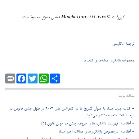
کپی‌رایت ©️ ٢٠٢٥-١٩٩٩ Minghui.org تمامی حقوق محفوظ است.
ترجمۀ انگلیسی
بازنگری مقاله‌ها و کتاب‌ها
مجموعه
Print
Facebook
Twitter
WhatsApp
Share
مقالات مرتبط
- کتاب جدید استاد با عنوان تشریح فا در کنفرانس فای ۲۰۰۳ در طول جشن فانوس در
غرب ایالات متحده منتشر می‌شود
- ​اطلاعیه: فهرست بازنگری‌های حروف چینی در جوآن فالون (5)
- ​اطلاعیه: درخصوص بازنگری‌هایِ مقالات اخیر استاد