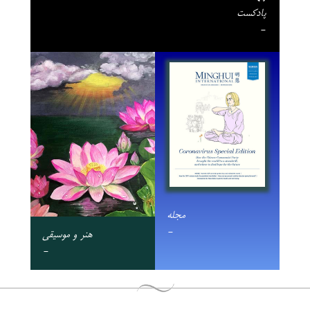
پادکست
-
مجله
-
هنر و موسیقی
-