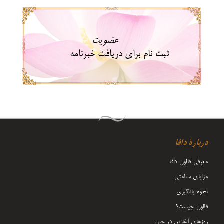
عضویت
ثبت نام برای دریافت خبرنامه
دربارۀ دافا
معرفی فالون دافا
مزایای سلامتی
نحوه یادگیری
فالون چیست؟
روزهای آغازین در چین