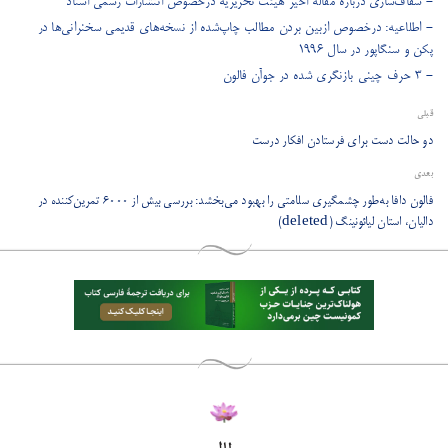
- ​شفاف‌سازی درباره مقاله اخیر هیئت تحریریه درخصوص انتشارات رسمی استاد
- ​اطلاعیه: درخصوص ازبین بردن مطالب چاپ‌شده از نسخه‌های قدیمی سخنرانی‌ها در
پکن و سنگاپور در سال 1996
- 3 حرف چینی بازنگری شده در جوآن فالون
قبلی
دو حالت دست براي فرستادن افکار درست
بعدی
​فالون دافا به‌طور چشمگیری سلامتی را بهبود می‌بخشد: بررسی بیش از ۶۰۰۰ تمرین‌کننده در
دالیان، استان لیائونینگ (deleted)