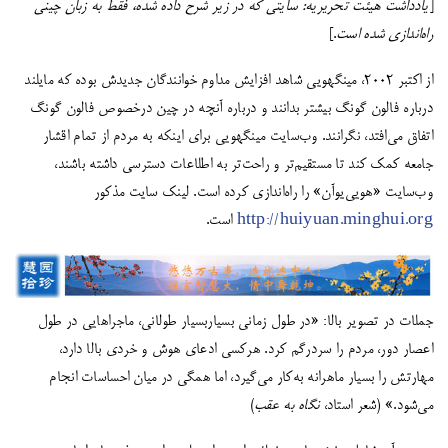
[
یادداشت هیئت تحریریه: سایتی که در زیر شرح داده شده، فقط به‌ زبان چینی
راه‌اندازی شده است
.]
از اکتبر 2002، مینگهویی شاهد افزایش مداوم خوانندگان جدیدش بوده که مایلند
درباره فالون گونگ بیشتر بدانند و درباره آنچه در چین درخصوص فالون گونگ
اتفاق می‌افتد، نگرانند. وب‌سایت مینگهویی برای اینکه به مردم از تمام اقشار
جامعه کمک کند تا مستقیم‌تر و راحت‌تر به اطلاعات دسترسی داشته باشند،
وب‌سایت «هویی‌یوآن» را راه‌اندازی کرده است. لینک سایت مذکور
http://huiyuan.minghui.org
است.
جملات در تصویر بالا: «در طول زمانی بسیاربسیار طولانی، ماجراهایی در طول
اعصار دور، مردم را سردرگم کرد. هرکسی ادعای هوش و خردی بالا دارد،
مهارتش را بسیار ماهرانه به‌کار می‌گیرد، اما همگی در میان احساسات انجام
می‌شود.» (شعر استاد،
نگاه به عقب
)