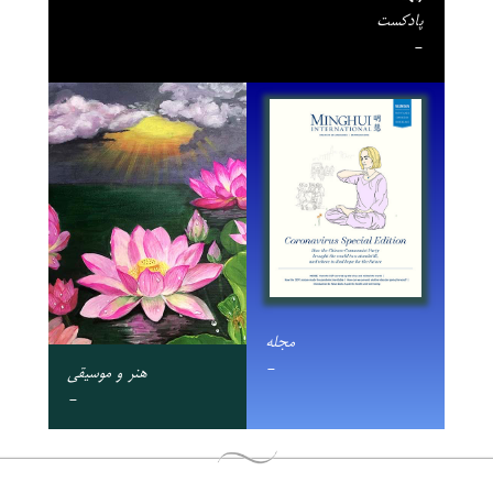
پادکست
-
مجله
-
هنر و موسیقی
-