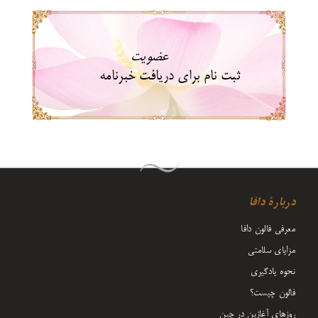
عضویت
ثبت نام برای دریافت خبرنامه
دربارۀ دافا
معرفی فالون دافا
مزایای سلامتی
نحوه یادگیری
فالون چیست؟
روزهای آغازین در چین