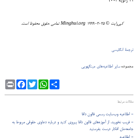
11 ژانویه 2003
کپی‌رایت ©️ ٢٠٢٥-١٩٩٩ Minghui.org تمامی حقوق محفوظ است.
ترجمۀ انگلیسی
سایر اطلاعیه‌های مینگهویی
مجموعه
Print
Facebook
Twitter
WhatsApp
Share
مقالات مرتبط
- اطلاعیه وب‌سایت رسمی فالون دافا
- فریب نخورید، از آموزه‌های فالون دافا پیروی کنید و درباره دعاوی حقوقی مربوط به
جامعه‌مان افکار درست بفرستید
- اطلاعیه