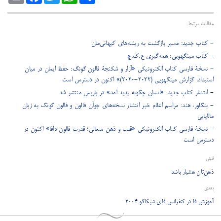
مقالات مرتبط
- کتاب جدید: مسیر بازگشت به ریشه‌های کیهانی‌مان
- کتاب مینگهویی: همه‌گیری ‌‌ح.ک.چ
- نسخۀ فارسی کتاب الکترونیکی «آزار و شکنجۀ فالون گونگ: حفظ ایمان در میان
استبداد، گزارش مینگهویی (۲۰۲۲-۲۰۲۰)» اکنون در دسترس است
- انتشار کتاب جدید: «انسان چگونه پدید آمد» در پاریس منتشر شد
- بنگلور، هند: مراسم اعلام خبر انتشار نسخه‌های جوآن فالون و فالون گونگ به زبان
مالایایی
- نسخۀ فارسی کتاب الکترونیکی «قلب و ذهن متعالی؛ قدرت فالون دافا» اکنون در
دسترس است
قبلی
ذهن‌تان هشیار باشد
بعدی
آموزش فا در کنفرانس فای شیکاگو ‏۲۰۰۴‏