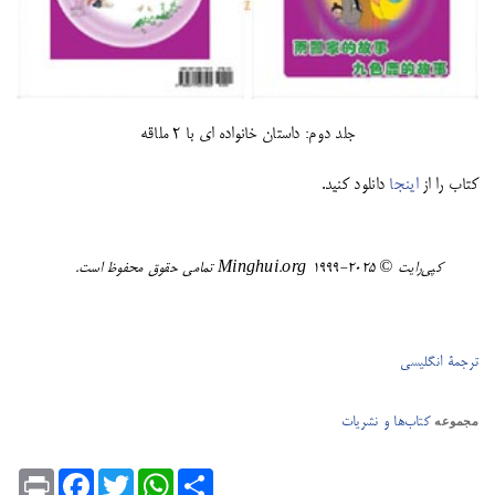
جلد دوم: داستان خانواده ای با 2 ملاقه
کتاب را از
اینجا
دانلود کنید.
کپی‌رایت ©️ ٢٠٢٥-١٩٩٩ Minghui.org تمامی حقوق محفوظ است.
ترجمۀ انگلیسی
کتاب‌ها و نشریات
مجموعه
Print
Facebook
Twitter
WhatsApp
Share