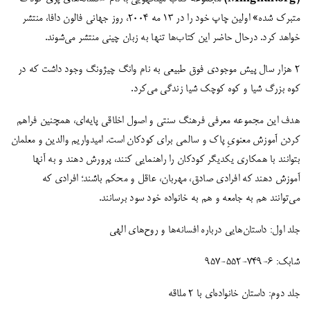
متبرک شده» اولین چاپ خود را در 13 مه 2004، روز جهانی فالون دافا، منتشر
خواهد کرد. درحال حاضر این کتاب‌ها تنها به زبان چینی منتشر می‌شوند.
2 هزار سال پیش موجودی فوق طبیعی به نام وانگ چیژونگ وجود داشت که در
کوه بزرگ شیا و کوه کوچک شیا زندگی می‌کرد.
هدف این مجموعه معرفی فرهنگ سنتی و اصول اخلاقی پایه‌ای، همچنین فراهم
کردن آموزش معنویِ پاک و سالمی برای کودکان است. امیدواریم والدین و معلمان
بتوانند با همکاری یکدیگر کودکان را راهنمایی کنند، پرورش دهند و به آنها
آموزش دهند که افرادی صادق، مهربان، عاقل و محکم باشند؛ افرادی که
می‌توانند هم به جامعه و هم به خانواده خود سود برسانند.
جلد اول: داستان‌هایی درباره افسانه‌ها و روح‌های الهی
شابک: 6-749-552-957
جلد دوم: داستان خانواده‌ای با 2 ملاقه