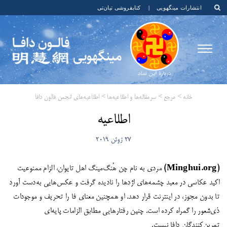
انتشارات مینگهویی
|
کتابفروشی تیان‌تی
خانه
>
مرجع
>
سرمقاله‌ها و اطلاعیه‌ها
>
اطلاعیه‌های انجمن فالون دافا
اطلاعیه
27 ژوئن 2019
(Minghui.org)
مردی به نام چن هُنگ‌مینگ اهل تایوان، الزام ممنوعیت
اکید عکاسی در معبد چشمه‌های اژدها را نادیده گرفت و عکس‌هایی به‌دست آورد
تا بدون مجوز، در اینترنت قرار دهد. او همچنین معنای فا را تحریف و موجودات
ذی‌شعور را گمراه کرده است. چنین رفتارهایی مطابق الزامات پایه‌ای
تمرین‌کنندگان دافا نیست.