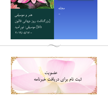
مجله
-
هنر و موسیقی
[بزرگداشت روز جهانی فالون
دافا] موسیقی: نورِ امید
- 2019/05/17
عضویت
ثبت نام برای دریافت خبرنامه