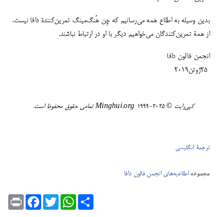
بدین وسیله به اطلاع همه می‌رسانیم که چِن هُنگ‌مینگ تمرین‌کنندۀ دافا نیست.
از همۀ تمرین‌کنندگان می‌خواهیم دیگر با او در ارتباط نباشند.
انجمن فالون دافا
25ژوئن2019
کپی‌رایت ©️ ٢٠٢٥-١٩٩٩ Minghui.org تمامی حقوق محفوظ است.
ترجمۀ انگلیسی
اطلاعیه‌های انجمن فالون دافا
مجموعه
Print
Facebook
Twitter
WhatsApp
Share