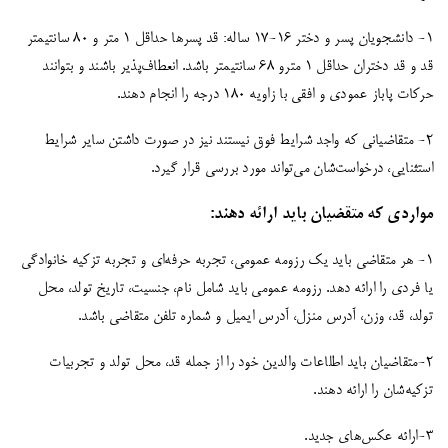
۱- دانشجویان پسر و دختر 16-17 ساله: قد پسرها حداقل ۱ متر و ۸۰ سانتیمتر
قد و قد دختران حداقل ۱ مترو ۶۸ سانتیمتر باشد. انعطاف‌پذیر باشند و بتوانند
حرکات پاباز عمودی و افقی با زاویه 180 درجه را انجام دهند.
۲- متقاضیانی که واجد شرایط فوق نیستند نیز در صورت داشتن سایر شرایط
استثنایی، درخواست‌شان می‌تواند مورد بررسی قرار گیرد.
مواردی که متقضیان باید ارائه دهند:
۱- هر متقاضی باید یک رزومه عمومی، تجربه حرفه‌ای و تجربه تزکیه خانوادگی
یا فردی را ارائه دهد. رزومه عمومی باید شامل نام، جنسیت، تاریخ تولد، محل
تولد، قد، وزن، آدرس منزل، آدرس ایمیل و شماره تلفن متقاضی باشد.
۲-متقاضیان باید اطلاعات والدین خود را از جمله قد، محل تولد و تجربیات
تزکیه‌شان را ارائه دهند.
۳-ارائه عکس‌های جدید.