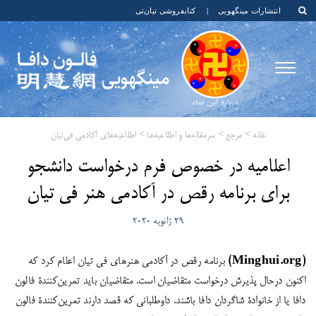
انتشارات مینگهویی
|
کتابفروشی تیان‌تی
خانه
>
مرجع
>
سرمقاله‌ها و اطلاعیه‌ها
>
اطلاعیه‌های آکادمی فی‌تیان
اعلامیه در خصوص فرم درخواست دانشجو
برای برنامه رقص در آکادمی هنر فی تیان
29 ژانویه 2020
(Minghui.org)
برنامه رقص در آکادمی هنرهای فی تیان اعلام کرد که
اکنون درحال پذیرش درخواست متقاضیان است. متقاضیان باید تمرین‌کنندۀ فالون
دافا یا از خانوادۀ شاگردان دافا باشند. داوطلبانی که قصد دارند تمرین‌کنندۀ فالون