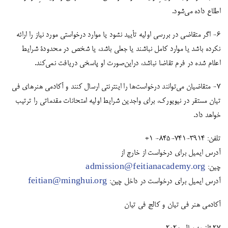
اطلاع داده می‌شود.
۶- اگر متقاضی در بررسی اولیه تأیید نشود یا موارد درخواستی مورد نیاز را ارائه
نکرده باشد یا موارد کامل نباشند یا جعلی باشد، یا شخص در محدودۀ شرایط
اعلام شده در فرم تقاضا نباشد، دراین‌صورت او پاسخی دریافت نمی‌کند.
۷- متقاضیان می‌توانند درخواست‌ها را اینترنتی ارسال كنند و آكادمی هنرهای فی
تیان مستقر در نیویورك، برای واجدین شرایط اولیه امتحانات مقدماتی را ترتیب
خواهد داد.
تلفن: ۳۹۱۴-7۴۱-845- 1+
آدرس ایمیل برای درخواست از خارج از
چین:
admission@feitianacademy.org
آدرس ایمیل برای درخواست در داخل چین:
feitian@minghui.org
آکادمی هنر فی تیان و کالج فی تیان