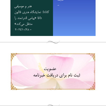
-
هنر و موسیقی
کانادا: نمایشگاه هنری فالون
دافا «پیامی قدرتمند را
منتقل می‌کند»
- 2019/10/28
عضویت
ثبت نام برای دریافت خبرنامه