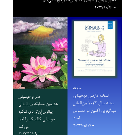
مأمور پلیس و افرادی که با آن‌ها برخورد می‌کنم
- 2022/11/16
مجله
نسخه فارسی دیجیتالی
هنر و موسیقی
مجله سال ۲۰۲۲ بین‌المللی
ششمین مسابقه بین‌المللی
مینگهویی اکنون در دسترس
پیانوی اِن‌تی‌دی شکوه
است
موسیقی کلاسیک را احیا
- 2022/05/19
می‌کند
- 2022/11/09