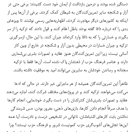
دستگیر شده بودند و درحین بازداشت از ایمان خود دست کشیدند؛ برخی حتی در
آزار و شکنجه سایر تمرین‌کنندگان به شیطان کمک کردند. برخی از آن‌ها پس از
اینکه به کشورهای دیگر مهاجرت کردند، اظهاریه‌هایی رسمی نوشتند تا چیزهای
بدی را که درباره دافا گفته بودند باطل اعلام کنند و قول دادند که تزکیه را از سر
بگیرند و خسارتی را که به دافا وارد کرده‌اند جبران کنند. با این حال، ازسرگیری
تزکیه و جبران خسارات در محیطی بدون آزار و شکنجه در خارج از چین کار
آسانی نیست، زیرا این تمرین‌کنندگان هنوز عقاید و تصورات بشری بی‌شماری
دارند و عناصر فرهنگ حزب از ذهنشان پاک نشده است. آن‌ها فقط با تزکیه
مجدانه و رساندن خودشان به سایرین می‌توانند امید به موفقیت داشته باشند.
ظاهراً این تمرین‌کنندگان همیشه
از هر ماجرایی خبر دارند. در حالی که ادعا
می‌کنند می‌خواهند تزکیه کنند و در پروژه‌های مختلف شرکت کنند، اجازه می‌دهند
عقاید و تصورات بشری‌شان کنترلشان را در دست بگیرد. خودنمایی، انجام کارها
با هدفِ صرفاً انجام دادن کارها، بازی‌های ذهنی، مغرور بودن، حس شرمندگی
نداشتن بابت کارهای اشتباه‌شان، ناتوانی در تشخیص درست و نادرست، آیا همه
این‌ها تجلی‌های آشوب‌گری حزب کمونیست شرور و فرهنگ حزب نیستند؟ چرا