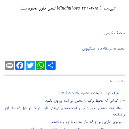
کپی‌رایت ©️ ٢٠٢٥-١٩٩٩ Minghui.org تمامی حقوق محفوظ است.
ترجمۀ انگلیسی
سرمقاله‌های مینگهویی
مجموعه
Print
Facebook
Twitter
WhatsApp
Share
مقالات مرتبط
- برطرف کردن شایعات (به‌همراه یادداشت استاد)
- از کسانی که محیط تزکیه را مختل می‌کنند پیروی نکنید
- اعلامیه‌ها، نامه‌های حمایت‌آمیز و قطعنامه‌های دریافتی فالون گونگ در طول ۲۶ سال آزار
و شکنجه
- مروری آماری پس از ۲۶ سال مقابله با آزار و شکنجه