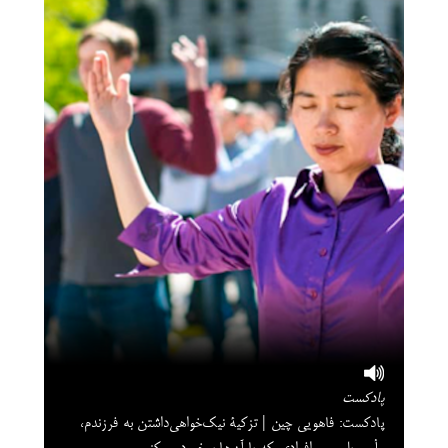
پادکست
پادکست: فاهویی چین | تزکیۀ نیک‌خواهی‌داشتن به فرزندم،