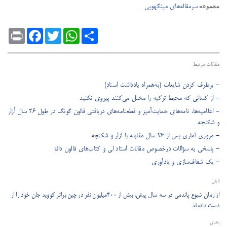
سرمقاله‌های مینگهویی
مجموعه
Print
Facebook
Twitter
WhatsApp
Share
مقالات مرتبط
- برطرف کردن شایعات (به‌همراه یادداشت استاد)
- از کسانی که محیط تزکیه را مختل می‌کنند پیروی نکنید
- اعلامیه‌ها، نامه‌های حمایت‌آمیز و قطعنامه‌های دریافتی فالون گونگ در طول ۲۶ سال آزار
و شکنجه
- مروری آماری پس از ۲۶ سال مقابله با آزار و شکنجه
- پاسخی به سؤالات درخصوص مقالات استاد لی و کتاب‌های فالون دافا
- یک شفاف‌سازی و یادآوری
قبلی
از زمان شیوع پاندمی در سه سال پیش، بیش از 400میلیون نفر در چین براثر کووید جان خود را از
دست داده‌اند
بعدی