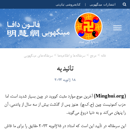
انتشارات مینگهویی
|
کتابفروشی تیان‌تی
خانه
>
مرجع
>
سرمقاله‌ها و اطلاعیه‌ها
>
سرمقاله‌های مینگهویی
تائیدیه
18 ژانویه 2023
(
Minghui.org
)
آخرین موج موارد مثبت کووید در چین بسیار شدید است، اما
حزب کمونیست چین (ح‌.ک.چ) هنوز پس از گذشت بیش از سه سال از پاندمی، آن
را پنهان می‌کند و به دنیا دروغ می‌گوید.
این سرمقاله در تأیید این است که استاد در 1۵ژانویه 2023 حقایق را برای ما فاش