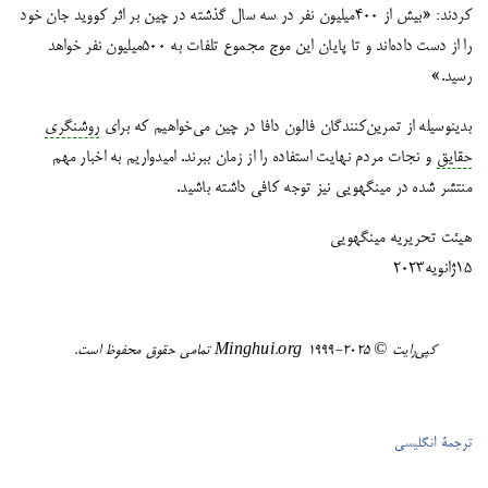
کردند: «بیش از 400میلیون نفر در سه سال گذشته در چین بر اثر کووید جان خود
را از دست داده‌اند و تا پایان این موج مجموع تلفات به 500میلیون نفر خواهد
رسید.»
بدینوسیله از تمرین‌کنندگان فالون دافا در چین می‌خواهیم که برای
روشنگری
حقایق
و نجات مردم نهایت استفاده را از زمان ببرند. امیدواریم به اخبار مهم
منتشر شده در مینگهویی نیز توجه کافی داشته باشید.
هیئت تحریریه مینگهویی
1۵ژانویه2023
کپی‌رایت ©️ ٢٠٢٥-١٩٩٩ Minghui.org تمامی حقوق محفوظ است.
ترجمۀ انگلیسی