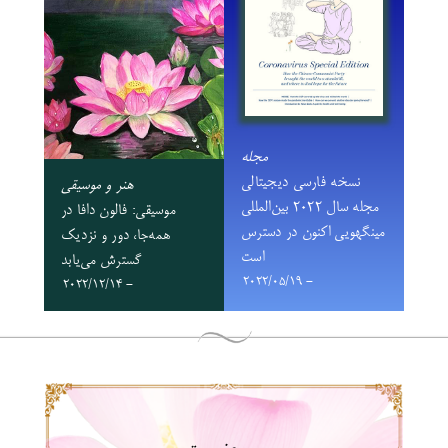
مجله
نسخه فارسی دیجیتالی
هنر و موسیقی
مجله سال ۲۰۲۲ بین‌المللی
موسیقی: فالون دافا در
مینگهویی اکنون در دسترس
همه‌جا، دور و نزدیک
است
گسترش می‌یابد
- 2022/05/19
- 2022/12/14