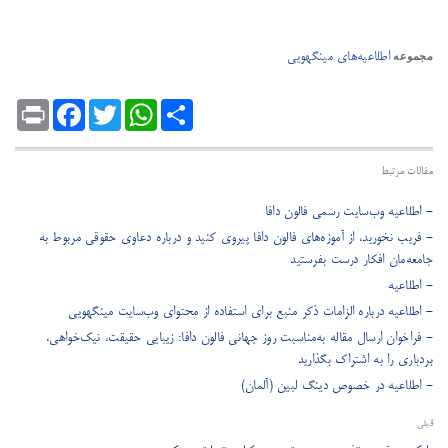
اطلاعیه‌های مینگهویی
مجموعه
Print
Facebook
Twitter
WhatsApp
Share
مقالات مرتبط
- اطلاعیه وب‌سایت رسمی فالون دافا
- فریب نخورید، از آموزه‌های فالون دافا پیروی کنید و درباره دعاوی حقوقی مربوط به
جامعه‌مان افکار درست بفرستید
- اطلاعیه
- اطلاعیه درباره الزامات ذکر منبع برای استفاده از محتوای وب‌سایت مینگهویی
- فراخوان ارسال مقاله به‌مناسبت روز جهانی فالون دافا: زیبایی حقیقت، نیک‌خواهی،
بردباری را به اشتراک بگذارید
- اطلاعیه در خصوص دینگ لبین (آلمان)
قبلی