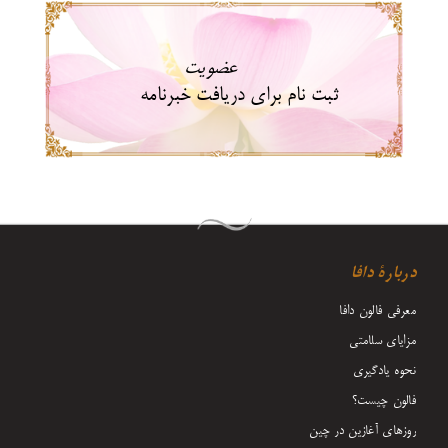
عضویت
ثبت نام برای دریافت خبرنامه
دربارۀ دافا
معرفی فالون دافا
مزایای سلامتی
نحوه یادگیری
فالون چیست؟
روزهای آغازین در چین