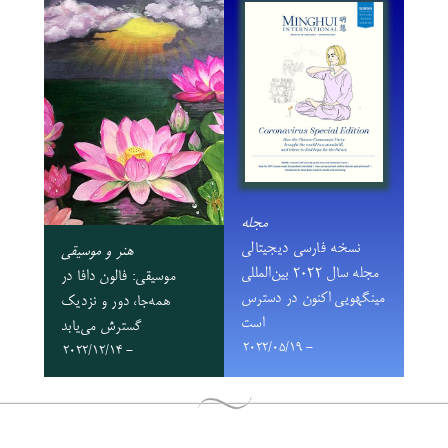
مجله
نسخه فارسی دیجیتالی
هنر و موسیقی
مجله سال ۲۰۲۲ بین‌المللی
موسیقی: فالون دافا در
مینگهویی اکنون در دسترس
همه‌جا، دور و نزدیک
است
گسترش می‌یابد
- 2022/05/19
- 2022/12/14