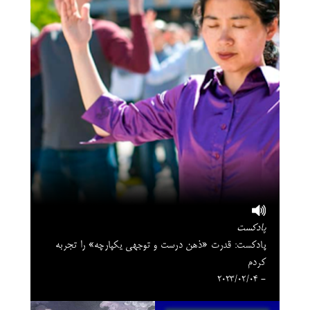
پادکست
پادکست: قدرت «ذهن درست و توجهی یکپارچه» را تجربه
کردم
- 2023/02/04