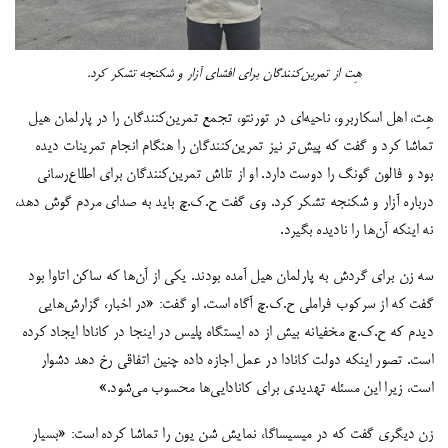
هِت از تمرین‌کنندگان برای افشای آزار و شکنجه تشکر کرد.
هِت، اهل اسکاربرو، ناحیه‌ای در تورنتو، تجمع تمرین‌کنندگان را در پارلمان هیل
تماشا کرد و گفت که پیش‌تر نیز تمرین‌کنندگان را هنگام انجام تمرینات دیده
بود و فالون گونگ را دوست دارد. او از تلاش تمرین‌کنندگان برای اطلاع‌رسانی
درباره آزار و شکنجه تشکر کرد. وی گفت ح.ک.چ باید به صدای مردم گوش دهد،
نه اینکه آن‌ها را نادیده بگیرد.
سه زن برای گردش به پارلمان هیل آمده بودند. یکی از آن‌ها که ساکن اتاوا بود
گفت که از سرکوب فراملی ح.ک.چ آگاه است. او گفت: «در اخبار، گزارش‌هایی
دیدم که ح.ک.چ مخفیانه بیش از ده ایستگاه پلیس در اینجا در کانادا ایجاد کرده
است. تصور اینکه دولت کانادا در عمل اجازه داده چنین اتفاقی رخ دهد دشوار
است، زیرا این مسئله تهدیدی برای کانادایی‌ها محسوب می‌شود.»
زن دیگری گفت که در میسیساگا، نمایش شن یون را تماشا کرده است: «بسیار