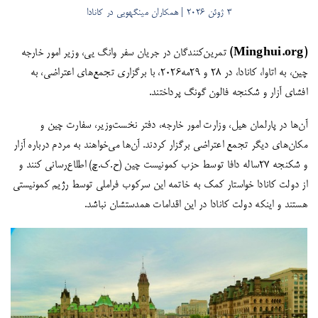
3 ژوئن 2026 | همکاران مینگهویی در کانادا
(Minghui.org)
تمرین‌کنندگان در جریان سفر وانگ یی، وزیر امور خارجه
چین، به اتاوا، کانادا، در ۲۸ و ۲۹مه۲۰۲۶، با برگزاری تجمع‌های اعتراضی، به
افشای آزار و شکنجه فالون گونگ پرداختند.
آن‌ها در پارلمان هیل، وزارت امور خارجه، دفتر نخست‌وزیر، سفارت چین و
مکان‌های دیگر تجمع اعتراضی برگزار کردند. آن‌ها می‌خواهند به مردم درباره آزار
و شکنجه ۲۷ساله دافا توسط حزب کمونیست چین (ح.ک.چ) اطلاع‌رسانی کنند و
از دولت کانادا خواستار کمک به خاتمه این سرکوب فراملی توسط رژیم کمونیستی
هستند و اینکه دولت کانادا در این اقدامات همدستشان نباشد.