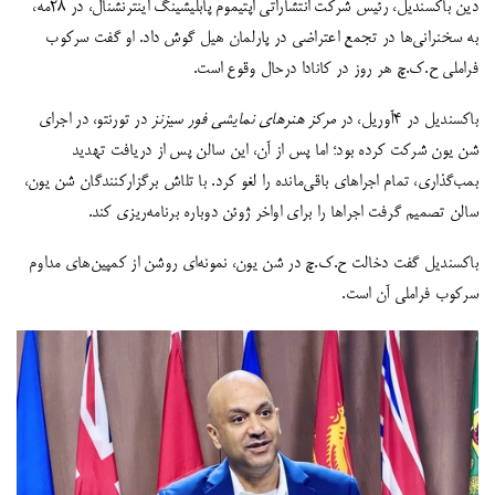
دین باکسندیل، رئیس شرکت انتشاراتی اپتیموم پابلیشینگ اینترنشنال، در ۲۸مه،
به سخنرانی‌ها در تجمع اعتراضی در پارلمان هیل گوش داد. او گفت سرکوب
فراملی ح.ک.چ هر روز در کانادا درحال وقوع است.
باکسندیل در ۴آوریل، در
مرکز هنرهای نمایشی فور سیزنز
در تورنتو، در اجرای
شن یون شرکت کرده بود؛ اما پس از آن، این سالن پس از دریافت تهدید
بمب‌گذاری، تمام اجراهای باقی‌مانده را لغو کرد. با تلاش برگزارکنندگان شن یون،
سالن تصمیم گرفت اجراها را برای اواخر ژوئن دوباره برنامه‌ریزی کند.
باکسندیل گفت دخالت ح.ک.چ در شن یون، نمونه‌ای روشن از کمپین‌های مداوم
سرکوب فراملی آن است.