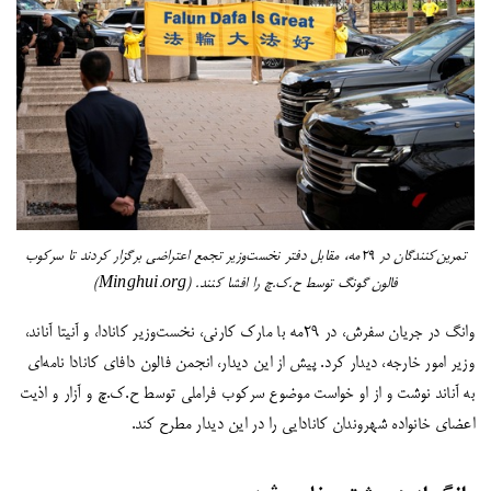
تمرین‌کنندگان در ۲۹مه، مقابل دفتر نخست‌وزیر تجمع اعتراضی برگزار کردند تا سرکوب
فالون گونگ توسط ح.ک.چ را افشا کنند. (Minghui.org)
وانگ در جریان سفرش، در ۲۹مه با مارک کارنی، نخست‌وزیر کانادا، و آنیتا آناند،
وزیر امور خارجه، دیدار کرد. پیش از این دیدار، انجمن فالون دافای کانادا نامه‌ای
به آناند نوشت و از او خواست موضوع سرکوب فراملی توسط ح.ک.چ و آزار و اذیت
اعضای خانواده شهروندان کانادایی را در این دیدار مطرح کند.