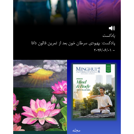
پادکست
پادکست: بهبودی سرطان خون بعد از تمرین فالون دافا
- 2026/06/01
مجله