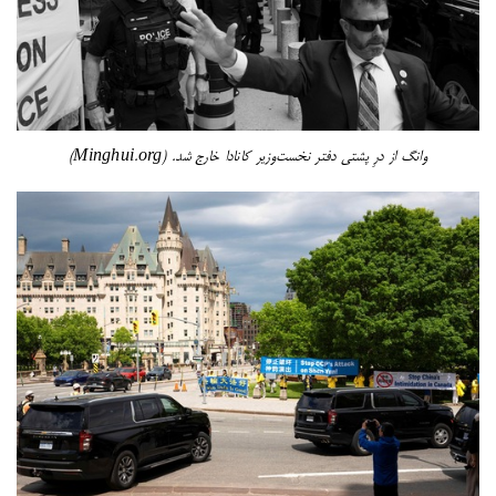
وانگ از درِ پشتی دفتر نخست‌وزیر کانادا خارج شد. (Minghui.org)