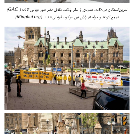
تمرین‌کنندگان در ۲۸مه، همزمان با سفر وانگ، مقابل دفتر امور جهانی کانادا ( GAC)
تجمع کردند و خواستار پایان این سرکوب فراملی شدند. (Minghui.org)