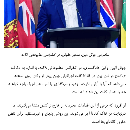
سخنرانی جوئل اتین، مشاور حقوقی، در کنفرانس مطبوعاتی ۲۸مه
جوئل اتین، وکیل دادگستری، در کنفرانس مطبوعاتی ۲۸مه، با اشاره به دخالت
ح.ک.چ در شن یون در کانادا گفت اجراگران جوان پیش از رفتن روی صحنه
نمی‌دانند که آیا با آزار و اذیت، تهدید بمب‌گذاری یا لغو محل اجرا مواجه خواهند
شد یا نه. او گفت این ناعادلانه است.
او افزود که برخی از این اقدامات مجرمانه از خارج از کشور منشأ می‌گیرند، اما
درنهایت در خاک کانادا اجرا می‌شوند. این روشی پنهان و غیرمستقیم برای نقض
حقوق کانادایی‌ها است.