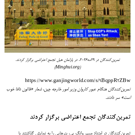
تمرین‌کنندگان در ۲۹مه۲۰۲۶، در پارلمان هیل تجمع اعتراضی برگزار کردند.
(Minghui.org)
https://www.ganjingworld.com/s/9BqppR2ZBw
تمرین‌کنندگان هنگام عبور کاروان وزیر امور خارجه چین، شعار «فالون دافا خوب
است» سر دادند.
تمرین‌کنندگان تجمع اعتراضی برگزار کردند
تمرین‌کنندگان در امتداد مسیر وانگ یی، بنرهایی را به نمایش گذاشتند با