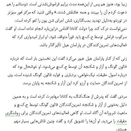
زیبا بود، هنوز هم پس از این‌همه مدت برایم فراموش‌نشدنی است. دوستانم را هم
دعوت کردم آن را ببینند و همه عاشقش شدند.» وقتی شنید که
مرکز فور سیزنز
در تورنتو به‌دلیل تهدید بمب‌گذاری، شش اجرای شن یون را لغو کرده است،
نمی‌توانست درک کند چرا دولت کانادا اقدامی دراین‌باره انجام نداده است. او گفت
سرکوب فراملی توسط ح.ک.چ باید فوراً متوقف شود. او ابراز امیدواری کرد که
فعالیت‌های تمرین‌کنندگان در پارلمان هیل تأثیرگذار باشد.
زنی که از کنار پارلمان هیل عبور می‌کرد گفت این نخستین بار است که درباره
فالون گونگ و آزار و شکنجه آن توسط ح.ک.چ می‌شنود. او خوشحال بود که
درباره اصول حقیقت، نیک‌خواهی، بردباری و فواید فالون گونگ شنیده است. وی
از تمرین‌کنندگان حمایت و آرزو کرد این آزار و شکنجه به پایان برسد.
مردی گفت که پدرش از هنگ‌کنگ، به کانادا مهاجرت کرده است و به همین
دلیل به‌خوبی از آزار و شکنجه تمرین‌کنندگان فالون گونگ توسط ح.ک.چ و
ماهیت شرورانه آن آگاه است. او گاهی فعالیت‌های تمرین‌کنندگان برای
روشنگری
حقیقت
را می‌دید. او آن‌ها را تشویق کرد و گفت چنین تلاش‌هایی بسیار مهم
هستند.