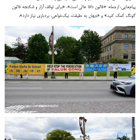
پیام‌هایی، ازجمله: «فالون دافا عالی است»، «برای توقف آزار و شکنجه فالون
گونگ کمک کنید» و «جهان به حقیقت، نیک‌خواهی، بردباری نیاز دارد».