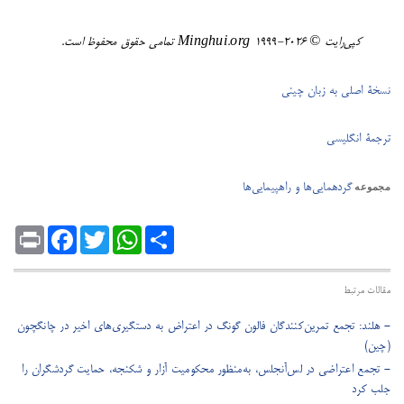
کپی‌رایت © ۲۰۲۶-١٩٩٩ Minghui.org تمامی حقوق محفوظ است.
نسخۀ اصلی به زبان چینی
ترجمۀ انگلیسی
گردهمایی‌ها و راهپیمایی‌ها
مجموعه
Print
Facebook
Twitter
WhatsApp
Share
مقالات مرتبط
- هلند: تجمع تمرین‌کنندگان فالون گونگ در اعتراض به دستگیری‌های اخیر در چانگچون
(چین)
- تجمع اعتراضی در لس‌آنجلس، به‌منظور محکومیت آزار و شکنجه، حمایت گردشگران را
جلب کرد