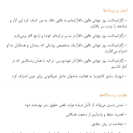
اخبار و رویدادها
- [گرامیداشت روز جهانی فالون دافا] ایمانم به فالون دافا، به من کمک کرد این آزار و
شکنجه را پشت سر بگذارم
- [گرامیداشت روز جهانی فالون دافا] در مسیر تزکیه‌ام، کوشا و راسخ گام برمی‌دارم
- [گرامیداشت روز جهانی فالون دافا] یک متخصص پزشکی که بیماران و همکاران به او
احترام می‌گذارند
- [گرامیداشت روز جهانی فالون دافا] اثر خوشنویسی: تزکیه با همان پشتکاری که در
آغاز داشتیم
- شهردار سابق کالیفرنیا به فعالیت به‌عنوان عامل غیرقانونی برای چین اعتراف کرد
نظرات و دیدگاه‌ها
- تمدن بشری می‌تواند از تأمل درباره موارد نقض حقوق بشر بهره‌مند شود
- اهمیت حفظ و پاسداری از منفعت همگانی
- شجاعت در بیان حقایق