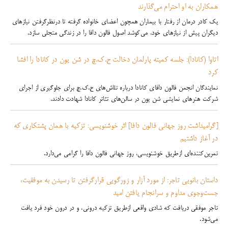
همکاران به او احترام می‌گذارند
یک کادر درمان از رفتار با بیماران همچون اعضای خانواده گرفته تا درنظرگرفتن نیازهای
دیگران پیش از نیازهای خود، می‌کوشد اصول فالون دافا را در زندگی متجلی سازد.
اتاوا (کانادا): جلسه کمیته پارلمان دخالت ح.ک.چ در شن یون در کانادا را افشا
کرد
نمایندگان انجمن فالون دافای کانادا درباره تلاش‌های ح.ک.چ برای جلوگیری از اجرای
شرکت هنرهای نمایشی شن یون در سالن‌های تئاتر کانادا شهادت دادند.
[گرامیداشت روز جهانی فالون دافا] اثر خوشنویسی: تزکیه با همان پشتکاری که
در آغاز داشتیم
تمرین‌کننده‌ای ازطریق خوشنویسی، روز جهانی فالون دافا را گرامی می‌دارد.
داستان بانویی تاجر: از مورد آزار و زورگویی قرارگرفتن تا رسیدن به موفقیت،
جست‌وجوی مداوم و سرانجام یافتن امید
تاجر موفقی دریافت که شادی واقعی ازطریق تزکیه درونی، و در درون خود فرد یافت
می‌شود.