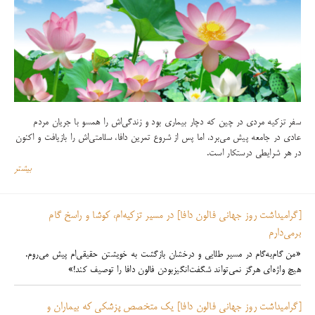
سفر تزکیه مردی در چین که دچار بیماری بود و زندگی‌اش را همسو با جریان مردم
عادی در جامعه پیش می‌برد، اما پس از شروع تمرین دافا، سلامتی‌اش را بازیافت و اکنون
در هر شرایطی درستکار است.
بیشتر
[گرامیداشت روز جهانی فالون دافا] در مسیر تزکیه‌ام، کوشا و راسخ گام
برمی‌دارم
«من گام‌به‌گام در مسیر طلایی و درخشان بازگشت به خویشتن حقیقی‌ام پیش می‌روم.
هیچ واژه‌ای هرگز نمی‌تواند شگفت‌انگیزبودن فالون دافا را توصیف کند!»
[گرامیداشت روز جهانی فالون دافا] یک متخصص پزشکی که بیماران و