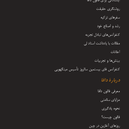
ایستادگی برای فالون دافا
روشنگری حقیقت
سفرهای تزکیه
رشد و اصلاح خود
کنفرانس‌های تبادل تجربه
مقالات با یادداشت‌ استاد لی
اعلانات
بینش‌ها و تجربیات
کنفرانس فای بیستمین سالروز تأسیس مینگهویی
دربارۀ دافا
معرفی فالون دافا
مزایای سلامتی
نحوه یادگیری
فالون چیست؟
روزهای آغازین در چین