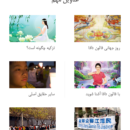
عناوین مهم
روز جهانی فالون دافا
تزکیه چگونه است؟
با فالون دافا آشنا شوید
سایر حقایق اصلی