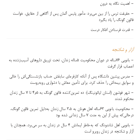
- اهمیت نگاه به درون
- حقیقت ترس را از بین می‌برد: مأمور پلیس آلمان پس از آگاهی از حقایق، خواست
فالون گونگ را یاد بگیرد
- قدرت فرستادن افکار درست
آزار و شکنجه
- بانویی ۷۶ساله در دوران محکومیت ۵ساله زندان، تحت تزریق داروهای آسیب‌زننده به
اعصاب قرار گرفت
- مدرس پیشین دانشگاه پس از آنکه کارفرمای سابقش حساب بازنشستگی‌اش را خالی
و سوابق بیمه‌اش را حذف کرد، برای تأمین معاش با دشواری روبه‌روست
- شهر فوشون (استان لیائونینگ): ده تمرین‌کننده فالون گونگ به ۴٫۵ تا ۷ سال زندان
محکوم شدند
- محکومیت بانویی ۶۳ساله اهل هونان به ۳.۵ سال زندان به‌دلیل تمرین فالون گونگ،
درحالی‌که پیش از این به مدت ۷ سال زندانی شده بود
- بانویی اهل شاندونگ که به‌خاطر ایمانش ۴ سال در زندان به سر می‌برد، همچنان با
آزار و شکنجه در زندان روبرو است