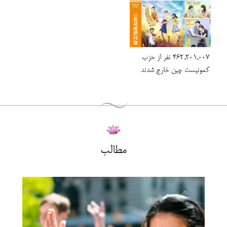
462,201,007 نفر از حزب
کمونیست چین خارج شدند
مطالب