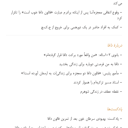
می‌کند
- وقوع اتفاقی معجزه‌آسا‌ پس از اینکه برادرم عبارت «فالون دافا خوب است» را تکرار
کرد
- کمک به افراد حاضر در یک دورهمی برای خروج از ح.ک.چ
دربارۀ دافا
- بانوی ۱۰۲ساله: «من واقعاً مورد برکت دافا قرار گرفته‌ام»
- دافا به من فرصتی دوباره برای زندگی بخشید
- مأمور پلیس: «فالون دافا دو معجزه برای زندگی‌ات به ارمغان آورده است!»
- استاد مسیر تزکیه‌ام را هموار کردند
- نقطه عطف در زندگی شوهرم
پادکست‌ها
- پادکست: بهبودی سرطان خون بعد از تمرین فالون دافا