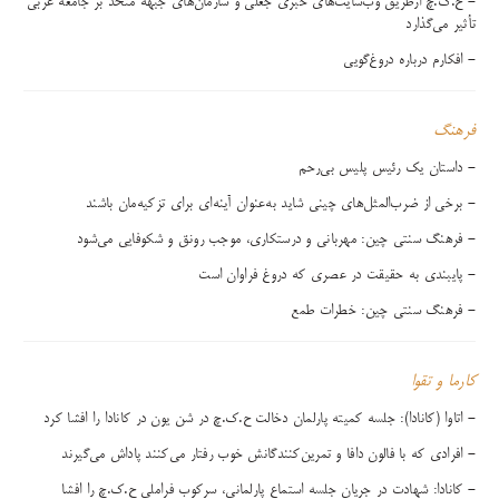
- ح.ک.چ ازطریق وب‌سایت‌های خبری جعلی و سازمان‌های جبهه متحد بر جامعه غربی
تأثیر می‌گذارد
- افکارم درباره دروغ‌گویی
فرهنگ
- داستان یک رئیس پلیس بی‌رحم
- برخی از ضرب‌المثل‌های چینی شاید به‌عنوان آینه‌ای برای تزکیه‌مان باشند
- فرهنگ سنتی چین: مهربانی و درستکاری، موجب رونق و شکوفایی می‌شود
- پایبندی به حقیقت در عصری که دروغ‌ فراوان است
- فرهنگ سنتی چین: خطرات طمع
کارما و تقوا
- اتاوا (کانادا): جلسه کمیته پارلمان دخالت ح.ک.چ در شن یون در کانادا را افشا کرد
- افرادی که با فالون دافا و تمرین‌کنندگانش خوب رفتار می‌کنند پاداش می‌گیرند
- کانادا: شهادت در جریان جلسه استماع پارلمانی، سرکوب فراملی ح.ک.چ را افشا